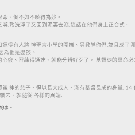
的聖命、倒不如不曉得為妙。
又喫.豬洗淨了又回到泥裏去滾.這話在他們身上正合式。
知還得有人將 神聖言小學的開端、另教導你們.並且成了
.因為他是嬰孩。
們的心竅、習練得通達、就能分辨好歹了。 基督徒的靈命
認識 神的兒子、得以長大成人、滿有基督長成的身量. 1
飄去、就隨從 各樣的異端.
子的事。