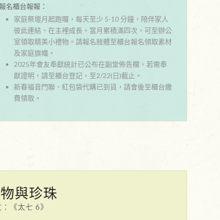
報名櫃台報報：
家庭祭壇月起跑囉，每天至少 5-10 分鐘，陪伴家人
彼此連結、在主裡成長。當月累積滿四次，可至辦公
室領取精美小禮物。請報名肢體至櫃台報名領取素材
及家庭旗幟。
2025年會友奉獻統計已公布在副堂佈告欄，若需奉
獻證明，請至櫃台登記，至2/22(日)截止。
新春福音門聯、紅包袋代購已到貨，請會後至櫃台繳
費領取。
聖物與珍珠
：《太七 6》