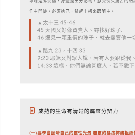
珍珠是蚌受傷，身體流出分泌物，忍受長久痛苦的結
作主門徒，必須捨己，背起十架來跟隨主。
▲太十三 45-46
45 天國又好像買賣人、尋找好珠子.
46 遇見一顆重價的珠子、就去變賣他
▲路九 23，十四 33
9:23 耶穌又對眾人說、若有人要跟從
14:33 這樣、你們無論甚麼人、若不
成熟的生命有清楚的屬靈分辨力
(一)要學會認清自己的靈性光景 屬靈的嬰孩持續拒