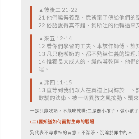
▲彼後二 21-22
21 他們曉得義路、竟背棄了傳給他們
22 俗語說得真不錯、狗所吐的他轉過來
▲來五 12-14
12 看你們學習的工夫、本該作師傅、誰
13 凡只能喫奶的、都不熟練仁義的道理
14 惟獨長大成人的、纔能喫乾糧、他
端。
▲弗四 11-15
13 直等到我們眾人在真道上同歸於一、
欺騙的法術、被一切異教之風搖動、飄來
一是只能吃奶，不能吃乾糧;二是像小孩子，做小孩
(二)要知道如何面對生命的戰場
狗代表不尋求神的旨意，不潔淨、沉淪於罪中的人。