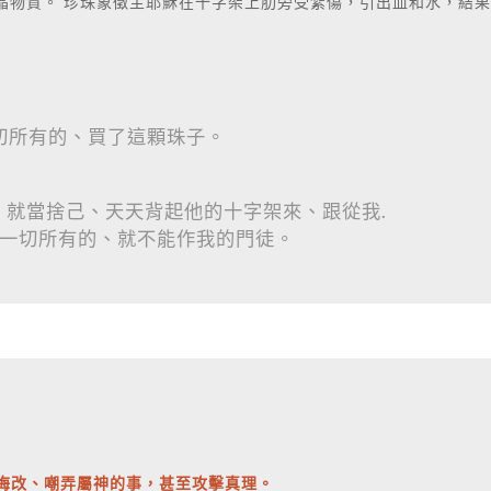
晶物質。 珍珠象徵主耶穌在十字架上肋旁受紮傷，引出血和水，結
一切所有的、買了這顆珠子。
我、就當捨己、天天背起他的十字架來、跟從我.
撇下一切所有的、就不能作我的門徒。
絕悔改、嘲弄屬神的事，甚至攻擊真理。