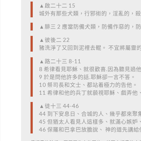
▲啟二十二 15
城外有那些犬類，行邪術的，淫亂的，殺
▲腓三 2 應當防備犬類，防備作惡的，
▲彼後二 22
豬洗淨了又回到泥裡去輥。 不宜將屬靈
▲路二十三 8-11
8 希律看見耶穌、就很歡喜.因為聽見過
9 於是問他許多的話.耶穌卻一言不答。
10 祭司長和文士、都站着極力的告他。
11 希律和他的兵丁就藐視耶穌、戲弄
▲徒十三 44-46
44 到下安息日、合城的人、幾乎都來聚
45 但猶太人看見人這樣多、就滿心嫉
46 保羅和巴拿巴放膽說、 神的道先講