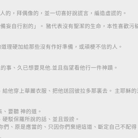
人的，拜偶像的，並一切喜好說謊言，編造虛謊的。
防備妄自行割的」。 豬代表沒有聖潔的生命，本性喜歡污
的道理硬加給那些沒有作好準備，或頑梗不信的人。
他的事、久已想要見他.並且指望看他行一件神蹟。
他、給他穿上華麗衣服、把他送回彼拉多那裏去。 主耶穌
集、要聽 神的道。
妒、硬駁保羅所說的話、並且毀謗。
給你們、原是應當的、只因你們棄絕這道、斷定自己不配得