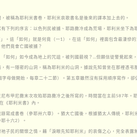
開，被稱為耶利米書卷，耶利米哀歌書名是後來的譯本加上去的。
寫有下列的序言：以色列民被擄、耶路撒冷成為荒場，耶利米坐下為
如何」。這「如何」就是何竟（一1），在這「如何」裡面包含最淒慘
」他們竟會亡國被擄？
，「如何」如今成為地上的咒詛，被列國藐視？…但願信徒警覺起來
面，有一隱密的山洞，稱為耶利米的山洞。據說先知曾坐在那裡憑弔
2個字母做開始，每章二十二節）。第五章雖然沒有採用順序寫作，卻
尼布甲尼撒末次攻陷耶路撒冷之後所寫的，時間當在主前587年。
在《耶利米書》內。
巴錄寫成書卷（參耶卅六章）。猶大亡國後，根據猶太人傳統，耶利
耶十六2）。
對祂子民的關懷之情，藉「淚眼先知耶利米」的哀傷之心，完全表露