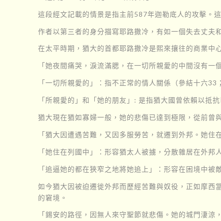
這段經文記載的情景是指主前587年迦勒底人的攻擊。
作者以第三者的身分描寫耶路撒冷，有如一個失去丈夫
在太平時期，猶大的首都耶路撒冷是熙來攘往的商業中
「她夜間痛哭，淚流滿腮，在一切所親愛的中間沒有一
「一切所親愛的」：指不正常的情人關係（參結十六33
「所親愛的」和「她的朋友」: 是指猶大國曾依賴以抵
猶大現在猶如寡婦一般，她的悲傷已達到極限，從前曾
「猶大因遭遇苦難，又因多服勞苦，就遷到外邦。她住
「她住在列國中」：形容猶太人被擄，分散雜居在外邦
「追逼她的都在狹窄之地將她追上」：形容在困境中被
如今猶大因被迫遷徙外邦而歷經苦難與奴役，正如摩西
的窘境。
「錫安的路徑，因無人來守聖節就悲傷。她的城門淒涼