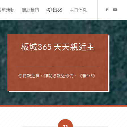
最新活動
關於我們
板城365
主日信息
板城365 天天親近主
你們親近神，神就必親近你們。《雅4:8》