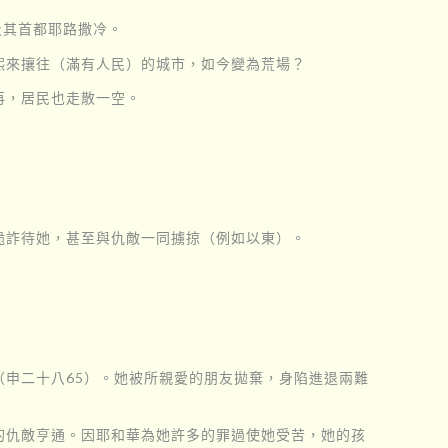
及其首都耶路撒冷。
熙來攘往（滿有人民）的城市，如今變為荒場？
再，居民也走散一空。
詭詐待她，甚至與仇敵一同擄掠（例如以東）。
申二十八65）。她被所親愛的朋友拋棄，身陷進退兩難
的仇敵亨通。因耶和華為她許多的罪過使她受苦，她的孩