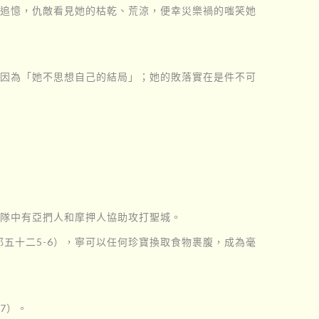
成追憶，仇敵看見她的枯乾、荒涼，便幸災樂禍的嗤笑她
，因為「她不思想自己的結局」；她的敗落實在是件不可
軍隊中有亞捫人和摩押人協助攻打聖城。
五十二5-6），寧可以任何珍寶換取食物裹腹，成為毫
7）。