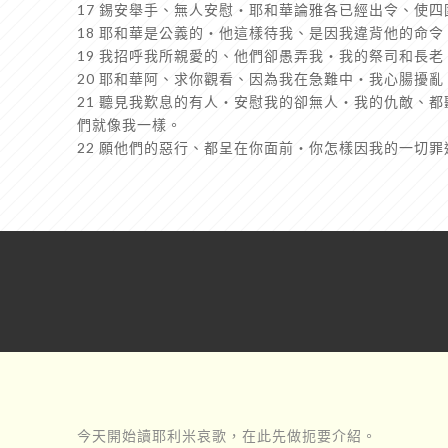
17 錫安舉手、無人安慰‧耶和華論雅各已經出令、使
18 耶和華是公義的‧他這樣待我、是因我違背他的命
19 我招呼我所親愛的、他們卻愚弄我‧我的祭司和長
20 耶和華阿、求你觀看、因為我在急難中‧我心腸擾
21 聽見我歎息的有人‧安慰我的卻無人‧我的仇敵、
們就像我一樣。
22 願他們的惡行、都呈在你面前‧你怎樣因我的一切
今天開始讀耶利米哀歌，在此先做扼要介紹。