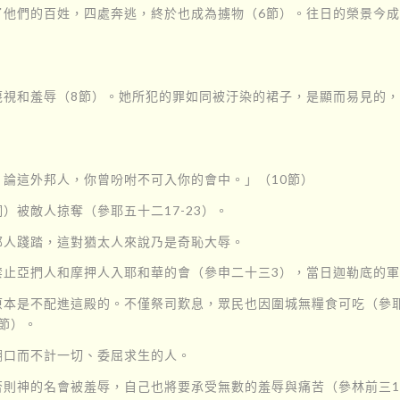
了他們的百姓，四處奔逃，終於也成為擄物（6節）。往日的榮景今
蔑視和羞辱（8節）。她所犯的罪如同被汙染的裙子，是顯而易見的
論這外邦人，你曾吩咐不可入你的會中。」（10節）
被敵人掠奪（參耶五十二17-23）。
邦人踐踏，這對猶太人來說乃是奇恥大辱。
禁止亞捫人和摩押人入耶和華的會（參申二十三3），當日迦勒底的
本是不配進這殿的。不僅祭司歎息，眾民也因圍城無糧食可吃（參耶
節）。
餬口而不計一切、委屈求生的人。
則神的名會被羞辱，自己也將要承受無數的羞辱與痛苦（參林前三1