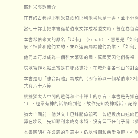
耶利米哀歌簡介
在有的古卷裡耶利米哀歌和耶利米書原是一書，並不分
當七十譯士把本書從希伯來文譯成希臘文時，曾在卷首
本書希伯來文的原名「以卡」（Echah），意思是「
景？神曾和他們立約，並以迦南賜給他們為業，「如何
他們本可以成為一個強大繁榮的國，萬國要因他們得福
哀歌寫作地點應當是在耶路撒冷。在城外各各他山的對
本書是用「離合詩體」寫成的（即每節以一個希伯來2
共有六十六節。
根據猶太人中間的遺傳和七十譯士的序言，本書是先知在
1），經常有神的話語臨到他，故作先知為神說話，記錄
猶大亡國前，他與文士巴錄關係親密，曾經數度口述給
葬在埃及。先知耶利米終身未婚，沒有留下任何子嗣（參
本書顯明神在公義的刑罰中，仍以憐憫和慈愛為懷。神