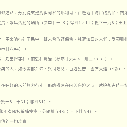
四條道路，分別從東邊約但河谷的耶利哥、西邊地中海岸的約帕、南
、聚集活動的場所（參申廿一19；得四1，11；撒下十九8；王上
女，用來喻指神子民中一班未曾敬拜偶像，純潔無辜的人們；受艱難
申廿八44）。
乃因得罪神，而受神懲治（參耶廿六4-6；卅二28-35）。
慶典的人，如今盡都荒涼。祭司嘆息，百姓艱苦，國有大難（4節）
，在追趕的人前無力行走。耶路撒冷在困苦窘迫之時，就追想古時一
一8；十31；耶四31）。
後不久即被追捕擒拿（參耶卅九4-5；王下廿五4）。
祖傳的一切珍寶。