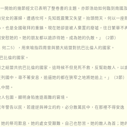
這一開始的幾節經文已表明了整卷書的主題，亦即浩劫如何臨到南國
和兒女的寡婦，遭遇坎坷。先知既震驚又失望，抬頭問天，何以一座
心，也是全國敬拜的重鎮。現在她卻是被人棄置的廢墟，往日繁華不
個安慰她的。她的朋友都以詭詐待她，成為她的仇敵。」（2節）
；何二5），用來喻指四周曾與猶大結盟對抗巴比倫人的國家。
抗巴比倫的國家。
與之結盟共抗巴比倫的國家，這時候不但見死不救，反幫助敵人，以
在列國中，尋不著安息，追逼她的都在狹窄之地將她追上。」（3節）
人中間。
敵人包圍，顯明身陷進退兩難的窘境。
當年警告以民，若違逆與神立的約，必分散萬民中，在那裡不得安逸（
，她的祭司歎息，她的處女受艱難，自己也愁苦。她的敵人為首；她