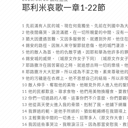
耶利米哀歌一章1-22節
1 先前滿有人民的城、現在何竟獨坐、先前在列國中為
2 他夜間痛哭、淚流滿腮‧在一切所親愛的中間、沒有
3 猶大因遭遇苦難、又因多服勞苦、就遷到外邦‧他住
4 錫安的路徑、因無人來守聖節就悲傷‧他的城門淒涼
5 他的敵人為首‧他的仇敵亨通‧因耶和華為他許多的
6 錫安城的威榮、〔城原文作女子下同〕〔城原文作女
7 耶路撒冷在困苦窘迫之時、就追想古時一切的樂境。
8 耶路撒冷大大犯罪‧所以成為不潔之物‧素來尊敬他
9 他的污穢是在衣襟上‧他不思想自己的結局‧所以非
10 敵人伸手、奪取他的美物‧他眼見外邦人進入他的
11 他的民都歎息、尋求食物‧他們用美物換糧食、要
12 你們一切過路的人哪、這事你們不介意麼‧你們要
13 他從高天使火進入我的骨頭、剋制了我‧他鋪下網
14 我罪過的軛、是他手所綁的、猶如軛繩縛在我頸項
15 主輕棄我中間的一切勇士、招聚多人〔原文作大會
16 我因這些事哭泣‧我眼淚汪汪‧因為那當安慰我、