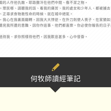
四圍的人作他仇敵‧耶路撒冷在他們中間、像不潔之物。
令。眾民哪、請聽我的話、看我的痛苦、我的處女和少年人、都被擄去
老、正尋求食物救性命的時候、就在城中絕氣。
亂‧我心在我裏面翻轉‧因我大大悖逆‧在外刀劍使人喪子、在家猶如
都聽見我所遭的患難‧因你作這事、他們都喜樂。你必使你報告的日子
罪過待我、求你照樣待他們‧因我歎息甚多、心中發昏。
何牧師讀經筆記