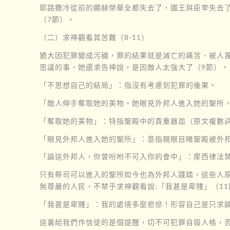
耶路撒冷從前的顯赫榮華全都失去了，國王與臣宰失去
（7節）。
（二）求神觀看其苦難（8-11）
猶大因犯罪變成污穢，罪的結果就是滅亡的痛苦、被人
思議的事，她還求告神說，是因敵人太強大了（9節）。
「不思想自己的結局」：指沒有考慮到犯罪的後果。
「敵人伸手奪取她的美物。她眼見外邦人進入她的聖所。
「奪取她的美物」：特指聖殿中的貴重器皿（原文複數詞）
「眼見外邦人進入她的聖所」：意指親眼目睹聖殿被外
「論這外邦人，你曾吩咐不可入你的會中」：摩西律法
只有祭司可以進入的聖所如今也為外邦人踐踏，這些人原
無尊嚴的人民，不禁乎求神觀看說:「我甚是卑賤」（11
「我甚是卑賤」：我的處境多麼悲慘！形容自己是只求
這裏給我們作信徒的是個提醒，切不可犯罪自毀人格，否