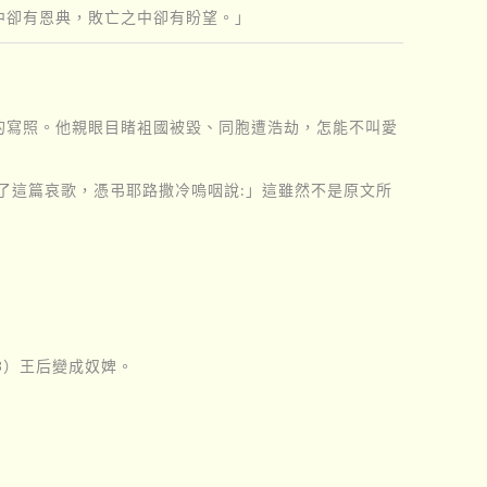
中卻有恩典，敗亡之中卻有盼望。」
的寫照。他親眼目睹袓國被毀、同胞遭浩劫，怎能不叫愛
了這篇哀歌，憑弔耶路撒冷嗚咽說:」這雖然不是原文所
3）王后變成奴婢。