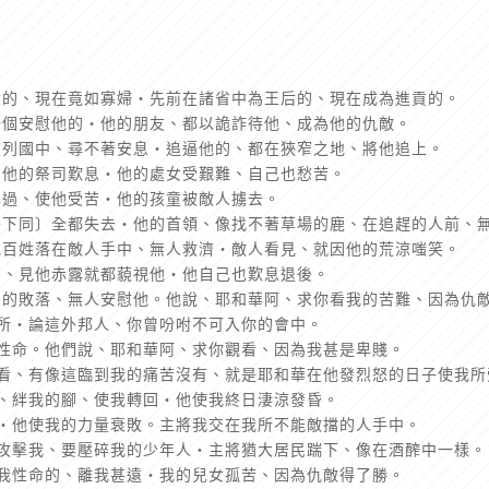
大的、現在竟如寡婦‧先前在諸省中為王后的、現在成為進貢的。
一個安慰他的‧他的朋友、都以詭詐待他、成為他的仇敵。
在列國中、尋不著安息‧追逼他的、都在狹窄之地、將他追上。
、他的祭司歎息‧他的處女受艱難、自己也愁苦。
罪過、使他受苦‧他的孩童被敵人擄去。
子下同〕全都失去‧他的首領、像找不著草場的鹿、在追趕的人前、
他百姓落在敵人手中、無人救濟‧敵人看見、就因他的荒涼嗤笑。
的、見他赤露就都藐視他‧他自己也歎息退後。
常的敗落、無人安慰他。他說、耶和華阿、求你看我的苦難、因為仇
聖所‧論這外邦人、你曾吩咐不可入你的會中。
救性命。他們說、耶和華阿、求你觀看、因為我甚是卑賤。
觀看、有像這臨到我的痛苦沒有、就是耶和華在他發烈怒的日子使我所
羅、絆我的腳、使我轉回‧他使我終日淒涼發昏。
上‧他使我的力量衰敗。主將我交在我所不能敵擋的人手中。
〕攻擊我、要壓碎我的少年人‧主將猶大居民踹下、像在酒醡中一樣。
救我性命的、離我甚遠‧我的兒女孤苦、因為仇敵得了勝。