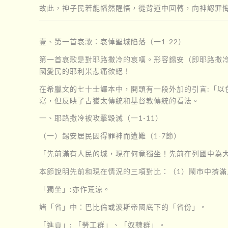
故此，神子民若能幡然醒悟，從背道中回轉，向神認罪
壹、第一首哀歌：哀悼聖城陷落（一1-22）
第一首哀歌是對耶路撒冷的哀嘆。形容錫安（即耶路撒
國愛民的耶利米悲痛欲絕！
在希臘文的七十士譯本中，開頭有一段外加的引言:「以
寫，但反映了古猶太傳統和基督教傳統的看法。
一、耶路撒冷被攻擊毀滅（一1-11）
（一）錫安居民因得罪神而遭難（1-7節）
「先前滿有人民的城，現在何竟獨坐！先前在列國中為
本節說明先前和現在情況的三項對比：（1）鬧市中擠滿
「獨坐」:亦作荒涼。
諸「省」中：巴比倫或波斯帝國底下的「省份」。
「進貢」: 「勞工群」、「奴隸群」。