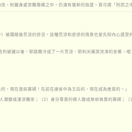
悔改，則雖身處苦難傷痛之中，仍滿有復新的指望。真可謂「刑罰之
冷）被踐踏後荒涼的慘況。這種荒涼和悲慘的情景也是先知內心感受
色列被擄以後，耶路撒冷成了一片荒涼，耶利米痛哭流涕的坐著，唱
大的，現在竟如寡婦！先前在諸省中為王后的，現在成為進貢的。」
人潮變成淒涼獨坐；（2）身分尊貴的婦人變成無依無靠的寡婦；（