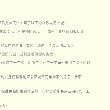
耶路撒冷哭泣，寫了以下的哀歌哀痛此城。
的意義：以色列是神的選民，「如何」會墮落到如此光
，察看在我們身上有否「如何」所包含的故事。
那遭毀的城，並寫這卷傷慟的哀歌。
仍保持二十二節；而第三章則每一字母連續用三次，所以
耶利米是便雅憫地亞拿突城祭司希勒家的兒子（參耶一
米被亂民強迫帶到埃及地，在那裏被亂民用石頭打死，並
無遺。