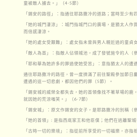
童被敵人擄去。」（4-5節）
「錫安的路徑」：指通往耶路撒冷的道路；當時至少有
「她的城門淒涼」：城門指城門口的廣場，是猶太人作買賣
而倍感淒涼。
「她的處女受艱難」：處女指未曾與男人親近過的童貞
「敵人為首」：指敵人佔領城池，成了發號施令的人（參
「耶和華為她許多的罪過使她受苦」：意指猶太人的遭遇，
通往耶路撒冷的路徑，曾一度擠滿了前往聖殿參加節日
遭遇的這一切悲劇，都因他們的罪（5節）。
「錫安城的威榮全都失去，她的首領像找不著草場的鹿
就因她的荒涼嗤笑。」（6-7節）
「錫安城」：原文作錫安的女子，是耶路撒冷的別稱（參賽
「她的首領」: 是指西底家王和他臣僕；他們在逃離聖城
「古時一切的樂境」：指從前所享受的一切福樂，亦指