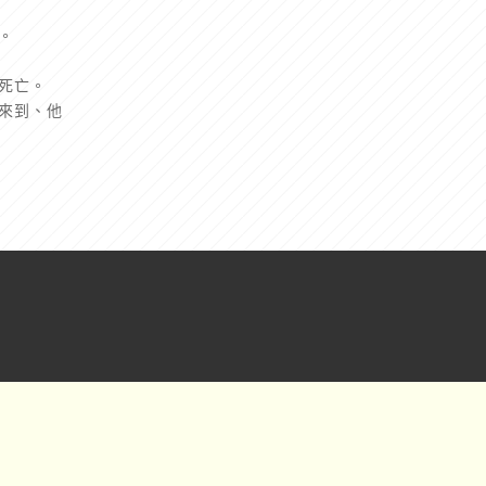
。
死亡。
來到、他