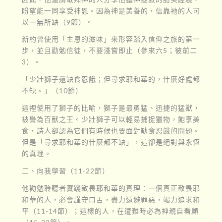
盼望能一同享受神恩。因為神是美善的，信靠祂的人可
以一無所缺（9節）。
新約曾使用「主恩的滋味」來形容踏入信仰之旅的第一
步，並且勸勉信徒，不要淺嘗即止（參來六5；彼前二
3）。
「少壯獅子還缺食忍餓；但尋求耶和華的，什麼好處都
不缺。」（10節）
這裡使用了獅子的比喻，獅子是最勇猛、迅捷的猛獸，
被譽為百獸之王。少壯獅子可以輕易捕捉獵物，飽享美
食，詩人卻認為它們有時候也要面對缺食忍餓的問題。
但是「尋求耶和華的什麼都不缺」，這卻是絕對與永恆
的真理。
二、向我學習（11-22節）
他勸勉聆聽者實踐敬畏耶和華的真理：一個真正敬畏耶
和華的人，必會謹守口舌，盡力遠避罪惡，竭力追求和
平（11-14節）；這樣的人，在遭難時必為神親自看顧