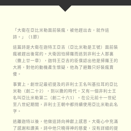
「大衛在亞比米勒面前裝瘋，被他趕出去，就作這
詩。」（1節）
這篇詩是大衛在迦特王亞吉（亞比米勒是王號）面前裝
瘋被趕出後寫的。大衛因怕掃羅而逃到非利士人那裏
（撒上廿一章），迦特王亞吉的臣僕認出他是掃羅王的
大將，對他的動機產生懷疑，他為了避難只好裝瘋賣
傻。
事實上，創世記最初提及的非利士王名叫基拉耳的亞比
米勒（創二十2），到以撒的時代，又有一個非利士王
名叫亞比米勒第二（創二十六1）。在公元前十一世紀
至八世紀期間，非利士王朝中都持續使用亞比米勒此名
字。
逃離迦特以後，他做這詩向神獻上感恩。大衛心中充滿
了感謝和讚美，詩中他只曉得神的慈愛，沒有詳細的提