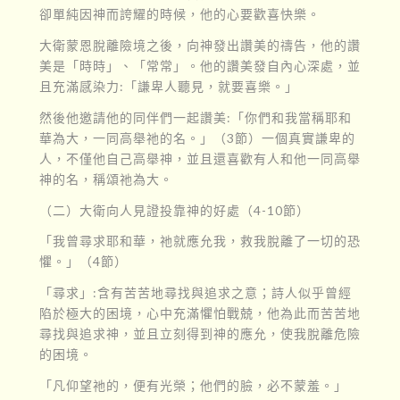
卻單純因神而誇耀的時候，他的心要歡喜快樂。
大衛蒙恩脫離險境之後，向神發出讚美的禱告，他的讚
美是「時時」、「常常」。他的讚美發自內心深處，並
且充滿感染力:「謙卑人聽見，就要喜樂。」
然後他邀請他的同伴們一起讚美:「你們和我當稱耶和
華為大，一同高舉祂的名。」（3節）一個真實謙卑的
人，不僅他自己高舉神，並且還喜歡有人和他一同高舉
神的名，稱頌祂為大。
（二）大衛向人見證投靠神的好處（4-10節）
「我曾尋求耶和華，祂就應允我，救我脫離了一切的恐
懼。」（4節）
「尋求」:含有苦苦地尋找與追求之意；詩人似乎曾經
陷於極大的困境，心中充滿懼怕戰兢，他為此而苦苦地
尋找與追求神，並且立刻得到神的應允，使我脫離危險
的困境。
「凡仰望祂的，便有光榮；他們的臉，必不蒙羞。」