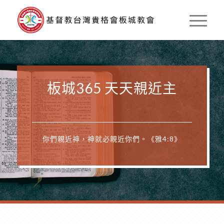
板城365 天天親近主
你們親近神，神就必親近你們。《雅4:8》