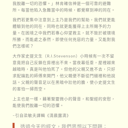
我脫離一切的恐懼。」林肯確信神是一個可靠的避難
所。每當他陷入急難當中的時候，都覺察到神的同在。
我們若更集中注意到上主乃是我們的幫助，我們就更能
體驗到他的同在，同時也就更能獲得上主所賜予的力
量。在困境之中我們若專心仰望救主，就不致於被環境
所勝，而能處之泰然，即使任何兇惡的力量，又能對我
們怎樣呢？
大作家史提文生（R.I.Stevenson）小時候有一次不留
意竟把自己反鎖在房裡出不來。當夜幕低垂，屋裡越來
越暗時，真是叫他怕死了。但他的父親又進不去，只好
求配鑰匙的師傅來開門，他父親便不斷從門縫裡和他說
話。父親的聲音足以在黑暗中壯他的膽，使小史提文生
的害怕一掃而空。
上主也是一樣，藉著聖靈微小的聲音，和聖經的安慰，
能使我們脫離一切的恐懼。
–引自梁敏夫譯輯《清晨露滴》
透過今天的經文，我們思想以下問題：