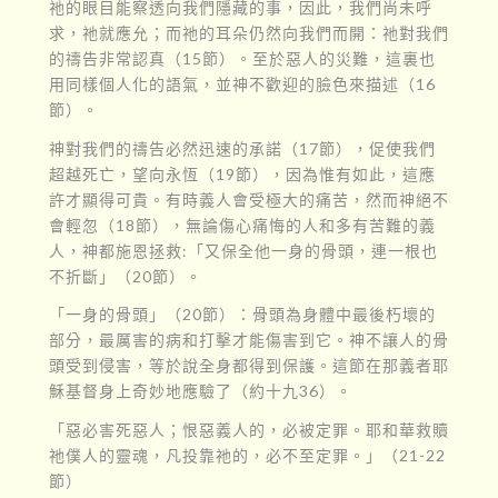
祂的眼目能察透向我們隱藏的事，因此，我們尚未呼
求，祂就應允；而祂的耳朵仍然向我們而開：祂對我們
的禱告非常認真（15節）。至於惡人的災難，這裏也
用同樣個人化的語氣，並神不歡迎的臉色來描述（16
節）。
神對我們的禱告必然迅速的承諾（17節），促使我們
超越死亡，望向永恆（19節），因為惟有如此，這應
許才顯得可貴。有時義人會受極大的痛苦，然而神絕不
會輕忽（18節），無論傷心痛悔的人和多有苦難的義
人，神都施恩拯救:「又保全他一身的骨頭，連一根也
不折斷」（20節）。
「一身的骨頭」（20節）：骨頭為身體中最後朽壞的
部分，最厲害的病和打擊才能傷害到它。神不讓人的骨
頭受到侵害，等於說全身都得到保護。這節在那義者耶
穌基督身上奇妙地應驗了（約十九36）。
「惡必害死惡人；恨惡義人的，必被定罪。耶和華救贖
祂僕人的靈魂，凡投靠祂的，必不至定罪。」（21-22
節）