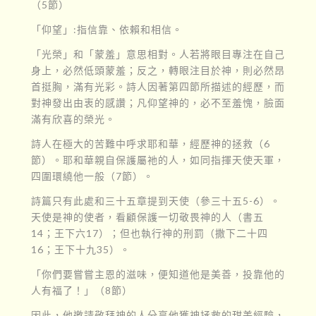
（5節）
「仰望」:指信靠、依賴和相信。
「光榮」和「蒙羞」意思相對。人若將眼目專注在自己
身上，必然低頭蒙羞；反之，轉眼注目於神，則必然昂
首挺胸，滿有光彩。詩人因著第四節所描述的經歷，而
對神發出由衷的感讚；凡仰望神的，必不至羞愧，臉面
滿有欣喜的榮光。
詩人在極大的苦難中呼求耶和華，經歷神的拯救（6
節）。耶和華親自保護屬祂的人，如同指揮天使天軍，
四圍環繞他一般（7節）。
詩篇只有此處和三十五章提到天使（參三十五5-6）。
天使是神的使者，看顧保護一切敬畏神的人（書五
14；王下六17）；但也執行神的刑罰（撒下二十四
16；王下十九35）。
「你們要嘗嘗主恩的滋味，便知道他是美善，投靠他的
人有福了！」（8節）
因此，他邀請敬拜神的人分享他獲神拯救的甜美經驗，