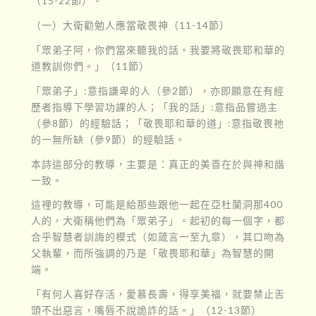
（15-22節）。
（一）大衛勸勉人應當敬畏神（11-14節）
「眾弟子阿，你們當來聽我的話。我要將敬畏耶和華的
道教訓你們。」（11節）
「眾弟子」:意指謙卑的人（參2節），亦即願意在有經
歷者指導下學習功課的人；「我的話」:意指品嘗過主
（參8節）的經驗話；「敬畏耶和華的道」:意指敬畏祂
的一無所缺（參9節）的經驗話。
本詩這部分的教導，主要是：真正的美善在於與神和諧
一致。
這裡的教導，可能是給那些跟他一起在亞杜蘭洞那400
人的，大衛稱他們為「眾弟子」。起初的每一個字，都
合乎智慧者訓誨的模式（如箴言一至九章），其口吻為
父執輩，而所強調的乃是「敬畏耶和華」為智慧的開
端。
「有何人喜好存活，愛慕長壽，得享美福，就要禁止舌
頭不出惡言，嘴唇不說詭詐的話。」（12-13節）