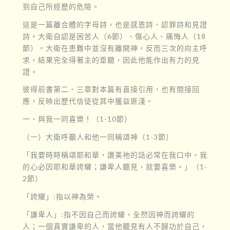
到自己所經歷的危險。
這是一篇離合體的字母詩，也是感恩詩、認罪詩和見證
詩。大衛自認是困苦人（6節）、傷心人、痛悔人（18
節）。大衛在患難中並沒有離開神，反而三次的向主呼
求，結果完全得著主的垂聽，因此他能作出有力的見
證。
彼得前書第二、三章對本篇有直接引用，也有間接回
應，反映出歷代信徒從其中獲益匪淺。
一、與我一同喜樂！（1-10節）
（一）大衛呼籲人和他一同稱頌神（1-3節）
「我要時時稱頌耶和華，讚美祂的話必常在我口中。我
的心必因耶和華誇耀；謙卑人聽見，就要喜樂。」（1-
2節）
「誇耀」:指以神為榮。
「謙卑人」:指不因自己而誇耀，全然因神而誇耀的
人；一個真實謙卑的人，當他聽見有人不歸功於自己，