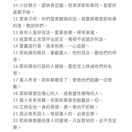
10 少壯獅子、還缺食忍餓‧但尋求耶和華的、甚麼好
處都不缺。
11 眾弟子阿、你們當來聽我的話‧我要將敬畏耶和華
的道、教訓你們。
12 有何人喜好存活、愛慕長壽、得享美福‧
13 就要禁止舌頭不出惡言、嘴唇不說詭詐的話。
14 要離惡行善、尋求和睦、一心追趕。
15 耶和華的眼目、看顧義人、他的耳朵、聽他們的呼
求。
16 耶和華向行惡的人變臉、要從世上除滅他們的名
號。
17 義人呼求、耶和華聽見了、便救他們脫離一切患
難。
18 耶和華靠近傷心的人、拯救靈性痛悔的人。
19 義人多有苦難‧但耶和華救他脫離這一切‧
20 又保全他一身的骨頭、連一根也不折斷。
21 惡必害死惡人‧恨惡義人的、必被定罪。
22 耶和華救贖他僕人的靈魂‧凡投靠他的、必不至定
罪。