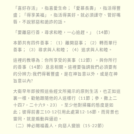
「喜好存活」，指喜愛生命；「愛慕長壽」，指活得豐
盛；「得享美福」，指活得美好。就必須謹守、管好嘴
唇，不說邪惡和詭詐的話。
「要離惡行善，尋求和睦，一心追趕。」（14節）
本節共有四件善事：（1）離開惡事；（2）轉而單行
善事；（3）尋求與人和睦；（4）追求與人和睦。
這裡的教導為：你所享受的美事（12節），與你所行
的善事（14節）息息相關。這裡要強調我們必須要有
的分辨力:我們得著豐盛，是在神旨意以外，或是在神
旨意以內?
大衛早年即按照這些經文所揭示的原則生活，也正如這
裏一樣，勸勉跟隨他的人這樣行（11節；參，撒上二
十四7，二十六9、23），至少他對掃羅的態度是如
此；彼得前書三10-12引用此處第12-16節，而背景也
雷同，就是煽動與逼迫。
（二）神必賜福義人，向惡人變臉（15-22節）