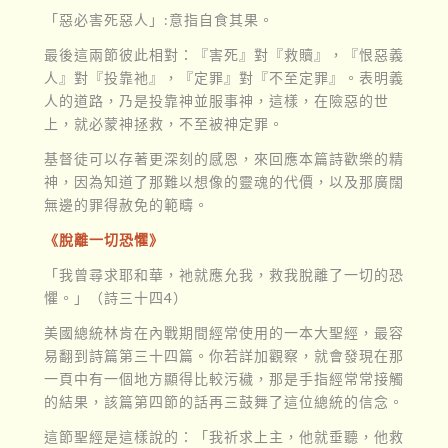
「惡必害死惡人」:意指自食其果。
最後這兩節彼此相對：『害死』對『救贖』，『恨惡義
人』對『投靠祂』，『定罪』對『不至定罪』。表明義
人的道路，乃是投靠神並服事神，這樣，在險惡的世
上，就必蒙神拯救，不至被神定罪。
基督徒可以存著更深刻的感恩，來回應本篇詩歡樂的精
神，因為知道了那難以想像的靈魂的代價，以及那廣闊
無邊的罪得赦免的範疇。
《脫離一切恐懼》
「我曾尋求耶和華，祂就應允我，救我脫離了一切的恐
懼。」（詩三十四4）
美國總統林肯在內戰期間經常使用的一本大聖經，最容
易翻到詩篇第三十四篇。你若詳加觀察，就會發現在那
一頁中有一個地方顯得比較污穢，那是手指經常常接觸
的結果，該篇第四節的話再三鼓舞了這位總統的信念。
這節聖經是這樣說的：「我祈求上主，他就垂聽，他救