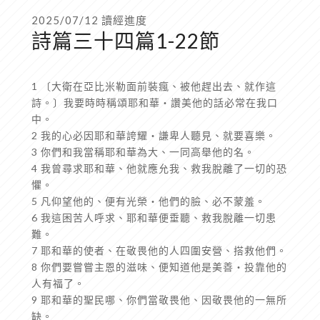
2025/07/12 讀經進度
詩篇三十四篇1-22節
1 〔大衛在亞比米勒面前裝瘋、被他趕出去、就作這
詩。〕我要時時稱頌耶和華‧讚美他的話必常在我口
中。
2 我的心必因耶和華誇耀‧謙卑人聽見、就要喜樂。
3 你們和我當稱耶和華為大、一同高舉他的名。
4 我曾尋求耶和華、他就應允我、救我脫離了一切的恐
懼。
5 凡仰望他的、便有光榮‧他們的臉、必不蒙羞。
6 我這困苦人呼求、耶和華便垂聽、救我脫離一切患
難。
7 耶和華的使者、在敬畏他的人四圍安營、搭救他們。
8 你們要嘗嘗主恩的滋味、便知道他是美善‧投靠他的
人有福了。
9 耶和華的聖民哪、你們當敬畏他、因敬畏他的一無所
缺。