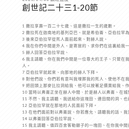
創世記二十三1-20節
1 撒拉享壽一百二十七歲、這是撒拉一生的歲數。
2 撒拉死在迦南地的基列亞巴、就是希伯崙、亞伯拉罕
3 後來亞伯拉罕從死人面前起來、對赫人說、
4 我在你們中間是外人、是寄居的、求你們在這裏給我
5 赫人回答亞伯拉罕說、
6 我主請聽、你在我們中間是一位尊大的王子、只管在
人。
7 亞伯拉罕就起來、向那地的赫人下拜。
8 對他們說、你們若有意叫我埋葬我的死人、使他不在
9 把田頭上那麥比拉洞給我、他可以按著足價賣給我、
10 當時以弗崙正坐在赫人中間．於是赫人以弗崙、在
11 不然、我主請聽、我送給你這塊田、連田間的洞、
12 亞伯拉罕就在那地的人民面前下拜。
13 在他們面前對以弗崙說、你若應允、請聽我的話、
14 以弗崙回答亞伯拉罕說、
15 我主請聽、值四百舍客勒銀子的一塊田、在你我中