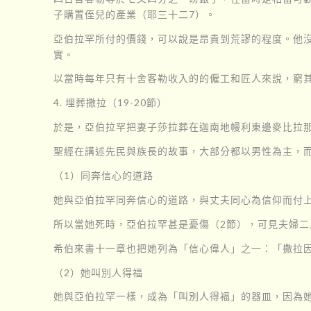
子購置侄兒的產業（耶三十二7）。
亞伯拉罕所付的價錢，可以說是昂貴到荒謬的程度。他
實。
以當時每年只有十舍客勒收入的的僱工和匠人來說，窮其
4. 埋葬撒拉（19-20節）
於是，亞伯拉罕把妻子莎拉葬在迦南地幔利東邊麥比拉
聖經在講述先民與族長的故事，大部分都以男性為主，
（1）同奔信心的道路
她與亞伯拉罕同奔信心的道路，與丈夫同心為信仰而付
所以當她死時，亞伯拉罕甚是憂傷（2節），可見夫婦
希伯來書十一章也把她列為「信心偉人」之一：「撒拉因
（2）她叫別人得福
她與亞伯拉罕一樣，成為「叫別人得福」的器皿，因為