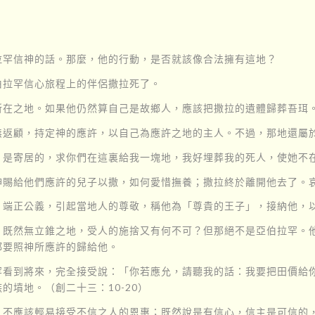
拉罕信神的話。那麼，他的行動，是否就該像合法擁有這地？
伯拉罕信心旅程上的伴侶撒拉死了。
所在之地。如果他仍然算自己是故鄉人，應該把撒拉的遺體歸葬吾珥
無返顧，持定神的應許，以自己為應許之地的主人。不過，那地還屬
是寄居的，求你們在這裏給我一塊地，我好埋葬我的死人，使她不在
神賜給他們應許的兒子以撒，如何愛惜撫養；撒拉終於離開他去了。
，端正公義，引起當地人的尊敬，稱他為「尊貴的王子」，接納他，
，既然無立錐之地，受人的施捨又有何不可？但那絕不是亞伯拉罕。
都要照神所應許的歸給他。
罕看到將來，完全接受說：「你若應允，請聽我的話：我要把田價給
墳地。（創二十三：10-20）
，不應該輕易接受不信之人的恩惠；既然說是有信心，信主是可信的