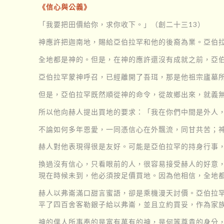
《信心與公義》
「我要把田價給你，求你收下。」（創二十三13）
神應許把迦南地，賜給亞伯拉罕和他的後裔為業。亞伯
全地都是神的。但是，在神的應許還沒有成就之前，亞
亞伯拉罕蒙神呼召，已經離開了吾珥，那是他祖宗廬墓
但是，亞伯拉罕既然順從神的命令，從故鄉出來，就義
所以他向赫人提出買地的要求：「我在你們中間是外人，
不論如何多年恩愛，一同憑信心在外飄流，同甘共苦；
赫人對他表現得很是友好。可能是亞伯拉罕的持身行事
換過沒有信心，只看眼前的人，很容易接受赫人的好意
現在時候未到，他必須按足價買地。因為他相信，全地
赫人以弗崙滿口甜言蜜語，卻是乘機漫天討價。亞伯拉
平了四百舍客勒銀子給以弗崙，並且立約買妥，作為家族的
神的僕人所事奉的是富有萬有的神，是何等尊貴的身分