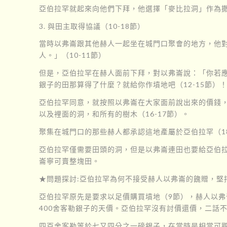
亞伯拉罕就起來向他們下拜，他選擇「麥比拉洞」作為撒
3. 與田主取得協議（10-18節）
當時以弗崙跟其他赫人一起坐在城門口聚會的地方，他
人。」（10-11節）
但是，亞伯拉罕在赫人面前下拜，對以弗崙說：「你若
銀子的田那算得了什麼？就給你作墳地吧（12-15節）
亞伯拉罕同意，就按照以弗崙在大家面前說出來的價錢
以及裡面的洞，和所有的樹木（16-17節）。
聚集在城門口的那些赫人都承認這地產屬於亞伯拉罕（1
亞伯拉罕僅需要田頭的洞，但是以弗崙連田也要給亞伯
崙寧可賣整塊田。
★問題探討:亞伯拉罕為何不接受赫人以弗崙的餽贈，堅
亞伯拉罕原先是要求以足價購買墳地（9節），赫人以弗
400舍客勒銀子的天價。亞伯拉罕沒有討價還價，二話不
四百舍客勒等於七又四分之一磅銀子，在當時是相當可