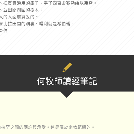
話、把買賣通用的銀子、平了四百舍客勒給以弗崙。
洞、並田間四圍的樹木、
出入的人面前買妥的。
的麥比拉田間的洞裏、幔利就是希伯崙。
亞伯
何牧師讀經筆記
伯拉罕之間的應許與承受。這是屬於宗教範疇的。