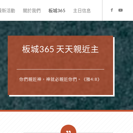
最新活動
關於我們
板城365
主日信息
板城365 天天親近主
你們親近神，神就必親近你們。《雅4:8》