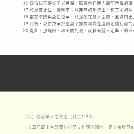
16 亞伯拉罕聽從了以弗崙、照著他在赫人面前所說的
17 於是麥比拉、幔利前、以弗崙的那塊田、和其中的
18 都定準歸與亞伯拉罕、乃是他在赫人面前、並城門
19 此後、亞伯拉罕把他妻子撒拉埋葬在迦南地幔利前
20 從此、那塊田、和田間的洞、就藉著赫人定準、歸與
（六）信心婦人之終逝（廿三1-20）
十五章記載上帝與亞伯拉罕立約應許賜地，是上帝與亞