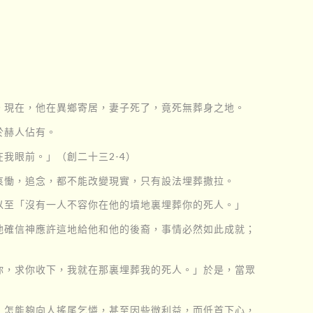
。現在，他在異鄉寄居，妻子死了，竟死無葬身之地。
於赫人佔有。
我眼前。」（創二十三2-4）
哀慟，追念，都不能改變現實，只有設法埋葬撒拉。
以至「沒有一人不容你在他的墳地裏埋葬你的死人。」
他確信神應許這地給他和他的後裔，事情必然如此成就；
你，求你收下，我就在那裏埋葬我的死人。」於是，當眾
，怎能夠向人搖尾乞憐，甚至因些微利益，而低首下心，