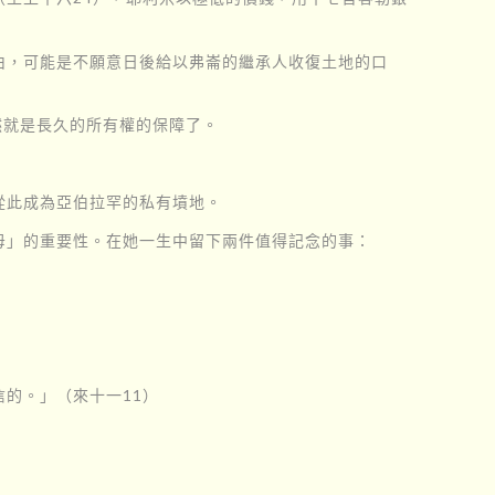
由，可能是不願意日後給以弗崙的繼承人收復土地的口
然就是長久的所有權的保障了。
從此成為亞伯拉罕的私有墳地。
母」的重要性。在她一生中留下兩件值得記念的事：
的。」（來十一11）