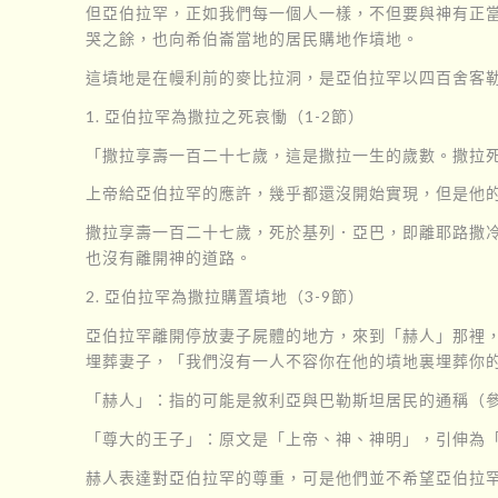
但亞伯拉罕，正如我們每一個人一樣，不但要與神有正
哭之餘，也向希伯崙當地的居民購地作墳地。
這墳地是在幔利前的麥比拉洞，是亞伯拉罕以四百舍客
1. 亞伯拉罕為撒拉之死哀慟（1-2節）
「撒拉享壽一百二十七歲，這是撒拉一生的歲數。撒拉
上帝給亞伯拉罕的應許，幾乎都還沒開始實現，但是他
撒拉享壽一百二十七歲，死於基列．亞巴，即離耶路撒
也沒有離開神的道路。
2. 亞伯拉罕為撒拉購置墳地（3-9節）
亞伯拉罕離開停放妻子屍體的地方，來到「赫人」那裡
埋葬妻子，「我們沒有一人不容你在他的墳地裏埋葬你的
「赫人」：指的可能是敘利亞與巴勒斯坦居民的通稱（參
「尊大的王子」：原文是「上帝、神、神明」，引伸為
赫人表達對亞伯拉罕的尊重，可是他們並不希望亞伯拉