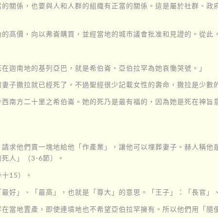
當的關係，也要與人和人群的組織有正當的關係。這是屬於社群、政
勒的高價，向以弗崙購買，並經當地的城市議會批准和見證的。從此
死在迦南地的基列亞巴，就是希伯崙。亞伯拉罕為她哀慟哭號。」
的妻子撒拉就已經死了。不過聖經很少記載女性的壽命，撒拉是少數
冷西南方二十里之希伯崙。她的死乃是最有福的，因為她是死在神旨
，請求他們賣一塊地給他「作產業」，讓他可以埋葬妻子。赫人稱他
死人」（3-6節）。
十15）。
「最好」、「最高」，也就是「尊大」的意思。「王子」：「長官」
罕在當地置產，即使連墳地也不希望亞伯拉罕擁有。所以他們用「隨