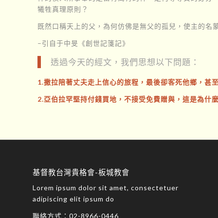
犧牲真理原則？
既然口稱天上的父，為何仿佛是無父的孤兒，使主的名
–引自于中旻《創世記箋記》
透過今天的經文，我們思想以下問題：
1.撒拉陪著丈夫走上信心的旅程，最後卻客死他鄉，甚
2.亞伯拉罕堅持付錢買地，不接受免費贈與，這是為什麼
基督教台灣貴格會-板城教會
Lorem ipsum dolor sit amet, consectetuer
adipiscing elit ipsum do
聯絡方式：
02-8966-0446