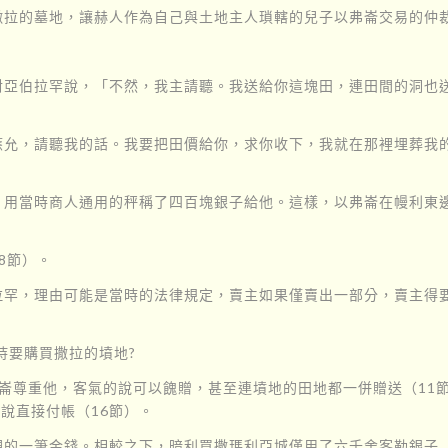
拉的墓地，讓赫人作為自己與土地主人瑣轄的兒子以弗崙交易的仲裁
對亞伯拉罕說，「不然，我主請聽。我送給你這塊田，連田間的洞也
應允，請聽我的話。我要把田價給你，求你收下，我就在那裡埋葬我
！
，用當時商人通用的秤稱了四百塊銀子給他。這樣，以弗崙在幔利東
8節）。
拉罕，理由可能是當時的法律規定，賣主如果僅賣出一部分，賣主得
持要購買撒拉的墳地?
崙尊重他，客氣的說可以餽贈，甚至連墳地的田地都一併贈送（11
說直接付帳（16節）。
觀的一筆金錢。相較之下，暗利買撒瑪利亞城僅用了六千舍客勒銀子（