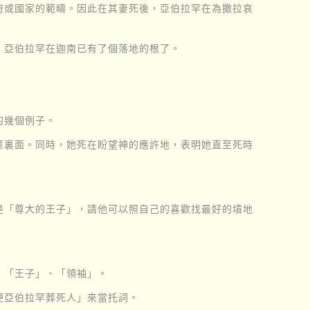
府或國家的範疇。因此在其妻死後，亞伯拉罕在為撒拉哀
，亞伯拉罕在迦南已有了個落地的根了。
的幾個例子。
意裏面。同時，她死在盼望神的應許地，表明她直至死時
是「尊大的王子」，請他可以照自己的喜歡找最好的墳地
、「王子」、「領袖」。
便亞伯拉罕葬死人」來當托詞。