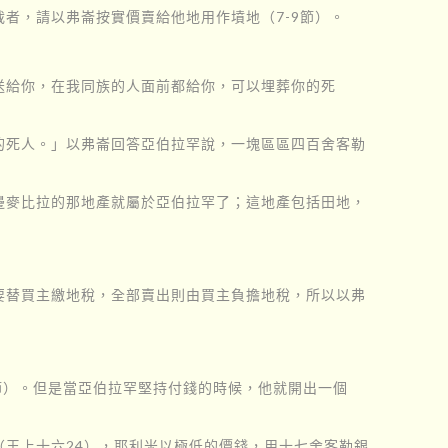
者，請以弗崙按實價賣給他地用作墳地（7-9節）。
送給你，在我同族的人面前都給你，可以埋葬你的死
的死人。」以弗崙回答亞伯拉罕說，一塊區區四百舍客勒
邊麥比拉的那地產就屬於亞伯拉罕了；這地產包括田地，
要替買主繳地稅，全部賣出則由買主負擔地稅，所以以弗
節）。但是當亞伯拉罕堅持付錢的時候，他就開出一個
王上十六24），耶利米以極低的價錢，用十七舍客勒銀