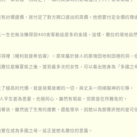
沒有討價還價，就付足了對方開口提出的高價。他想要付足全價的理
一生也無法賺得到400舍客勒這麼多的金錢。這樣，撒拉的墳地自
那洞裡（幔利就是希伯崙）。原來屬於赫人的那塊田地和田裡的洞，
而撒拉是繼夏娃之後，提到最多次的女性，可以看出她身為「多國之
上了極高的代價，就是捨棄故鄉的一切，與丈夫一同順服神的引導。
二人平生甚為恩愛，也極同心，雖然有瑕疵，但那是在所難免的。
著信，雖然過了生育的歲數，還能懷孕，因她以為那應許她的是可信
她實在成為多國之母，這正是她名撒拉的意義。