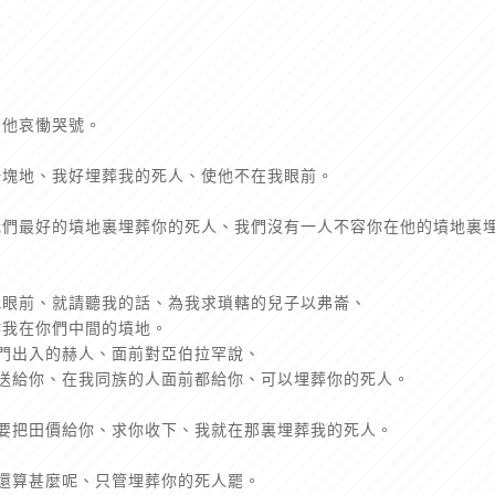
為他哀慟哭號。
一塊地、我好埋葬我的死人、使他不在我眼前。
我們最好的墳地裏埋葬你的死人、我們沒有一人不容你在他的墳地裏
我眼前、就請聽我的話、為我求瑣轄的兒子以弗崙、
作我在你們中間的墳地。
城門出入的赫人、面前對亞伯拉罕說、
也送給你、在我同族的人面前都給你、可以埋葬你的死人。
我要把田價給你、求你收下、我就在那裏埋葬我的死人。
間還算甚麼呢、只管埋葬你的死人罷。