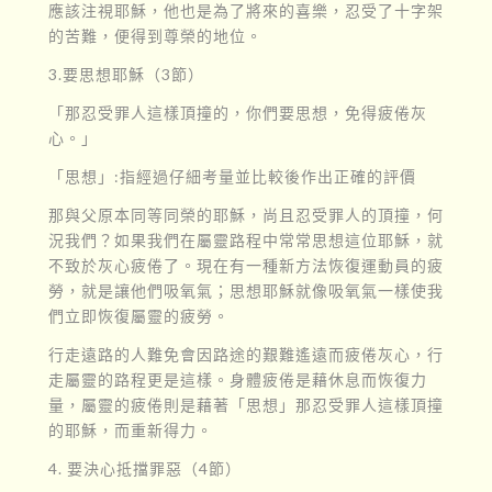
應該注視耶穌，他也是為了將來的喜樂，忍受了十字架
的苦難，便得到尊榮的地位。
3.要思想耶穌（3節）
「那忍受罪人這樣頂撞的，你們要思想，免得疲倦灰
心。」
「思想」:指經過仔細考量並比較後作出正確的評價
那與父原本同等同榮的耶穌，尚且忍受罪人的頂撞，何
況我們？如果我們在屬靈路程中常常思想這位耶穌，就
不致於灰心疲倦了。現在有一種新方法恢復運動員的疲
勞，就是讓他們吸氧氣；思想耶穌就像吸氧氣一樣使我
們立即恢復屬靈的疲勞。
行走遠路的人難免會因路途的艱難遙遠而疲倦灰心，行
走屬靈的路程更是這樣。身體疲倦是藉休息而恢復力
量，屬靈的疲倦則是藉著「思想」那忍受罪人這樣頂撞
的耶穌，而重新得力。
4. 要決心抵擋罪惡（4節）