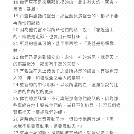
18 你們原不是來到那能摸的山、此山有火焰、密雲、
黑暗、暴風、
19 角聲與說話的聲音．那些聽見這聲音的、都求不要
再向他們說話．
20 因為他們當不起所命他們的話、說、『靠近這山
的、即便是走獸、也要用石頭打死。』
21 所見的極其可怕、甚至摩西說、『我甚是恐懼戰
兢。』
22 你們乃是來到錫安山、永生 神的城邑、就是天上
的耶路撒冷．那裏有千萬的天使、
23 有名錄在天上諸長子之會所共聚的總會、有審判眾
人的 神、和被成全之義人的靈魂、
24 並新約的中保耶穌、以及所灑的血．這血所說的比
亞伯的血所說的更美。
25 你們總要謹慎、不可棄絕那向你們說話的．因為那
些棄絕在地上警戒他們的、尚且不能逃罪、何況我們違
背那從天上警戒我們的呢。
26 當時他的聲音震動了地．但如今他應許說、『再一
次我不單要震動地、還要震動天。』
27 這再一次的話、是指明被震動的、就是受造之物、