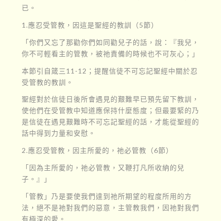
已。
1.應忍受管教，因這是聖經的教訓（5節）
「你們又忘了那勸你們如同勸兒子的話，說：『我兒，
你不可輕看主的管教，被祂責備的時候也不可灰心；」
本節引自箴三11-12；提醒信徒不可忘記聖經中關於忍
受管教的教訓。
聖經對於信徒日後所會遇見的艱難早已預先留下教訓，
使他們在受管教中知道應保持什麼態度；但最要緊的乃
是信徒在遇見艱難時不可忘記聖經的話，才能從聖經的
話中得到力量和安慰。
2.應忍受管教，因主所愛的，祂必管教（6節）
「因為主所愛的，祂必管教，又鞭打凡所收納的兒
子。』」
「管教」乃是要使我們達到祂所期望的程度所用的方
法，絕不是祂對我們的惡意，主管教我們，因祂對我們
有極深的愛。