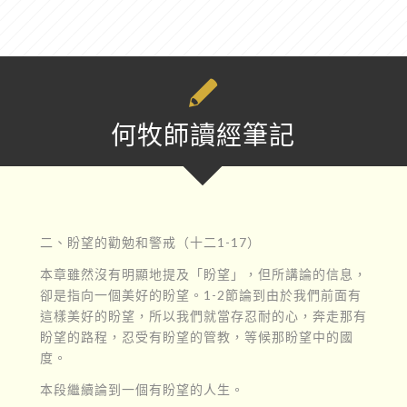
何牧師讀經筆記
二、盼望的勸勉和警戒（十二1-17）
本章雖然沒有明顯地提及「盼望」，但所講論的信息，
卻是指向一個美好的盼望。1-2節論到由於我們前面有
這樣美好的盼望，所以我們就當存忍耐的心，奔走那有
盼望的路程，忍受有盼望的管教，等候那盼望中的國
度。
本段繼續論到一個有盼望的人生。