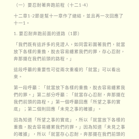
（一）要忍耐著奔跑前程（十二1-4）
十二章1-2節是幫十一章作了總結，並且再一次回應了
十一1。
1. 要忍耐奔跑前面的道路（1節）
「我們既有這許多的見證人，如同雲彩圍著我們，就當
放下各樣的重擔，脫去容易纏累我們的罪，存心忍耐，
奔那擺在我們前頭的路程，」
這段呼籲的重要性可從兩次重複的「就當」可以看出
來。
第一段呼籲：「就當放下各樣的重擔，脫去容易纏累我
們的罪。」第二部分呼籲：「就當存心忍耐，奔那擺在
我們前頭的路程。」第一個呼籲回應「所望之事的實
底」；第二個則回應「未見之事的確據」。
因為知道「所望之事的實底」，所以「就當放下各樣的
重擔，脫去容易纏累我們的罪。」因為知道「未見之事
的確據」，所以「就當存心忍耐，奔那擺在我們前頭的