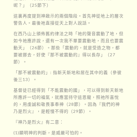
呢？」（25節下）
這裏再度提到神啟示的兩個階段。首先神從地上的層次
警告人。最後祂直接從天上對人說話。
在西乃山上頒佈舊約律法之時「祂的聲音震動了地，但
如今祂應許說，還有一次我不單要震動地，而且也要震
動天」（26節）。那些「震動的，就是受造之物，都
要被挪去，好使『那不被震動的』得以長存」（27
節）。
「那不被震動的」: 指新天新地和居在其中的義（參彼
後三13）。
基督徒已經得到「不能震動的國」，可以得到新天新地
所應許一切的福氣，就應當持守這恩寵，照祂所喜悅
的，用虔誠和敬畏事奉神（28節）。因為『我們的神
乃是烈火』，是輕慢不得的（29節）。
『神乃是烈火』有二意：
(1)顯明神的判斷，是威嚴可怕的。