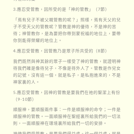
3.應忍受管教，因所受的是「神的管教」（7節）
「焉有兒子不被父親管教的呢？」照樣，焉有天父的兒
子不受天父的管教呢？管教是神的優待，不是神的苦
待；神管教你，是為要把你帶到蒙祝福的地位上，要帶
你到能得榮耀的地位上。
4.應忍受管教，因管教乃是眾子所共受的（8節）
我們既然與神其餘的眾子一樣受了神的管教，就證明神
待我們確是像待兒子，不像是待外人了。管教是作兒女
的記號，沒有這一個，就是私子，是私抱進來的，不是
神家裏的人。
5.應忍受管教，因神的管教是要我們在祂的聖潔上有份
（9-10節）
順服神，要順服兩件事：一件是順服神的命令；一件是
順服神的管教。一面順服神在聖經裏所給我們的一切法
則，一面順服神在環境裏所給我們一切的安排。
神使我們受管教，是要我們得益處。這一個益處，就是