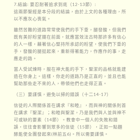
7.結論: 要忍耐著追求到底（12-13節）:
這兩節聖經是本分段的結論，由於上文的各種理由，所
以不應灰心喪氣。
雖然苦難的道路常常使我們的手下垂，腿發酸，但我們
既有美好盼望擺在前面，就應當效法古時那許多有信心
的人一樣，藉著信心堅持所承認的盼望，使我們下垂的
手，發酸的腿挺起來，重新得著能力，作應作的事，走
應走的路。
當人受試煉時，服在神大能的手下，聖潔的品格就能建
造在你身上。這樣，你走的道路乃是正直的，並且也能
幫助那些走不來的人，帶領他們也走得正直。
（三）要謹慎，避免以掃的錯誤（十二14-17）
信徒的人際關係首在講求『和睦』，而與神的關係則首
在講求『聖潔』；和睦與聖潔，乃是我們與人並與神不
可或缺的要素（14節）。教會中一個人的失敗和錯
誤，往往會影響到眾多的信徒（15節），正如一點麵
酵能使全團發起來(林前五6)。所以需要謹慎。