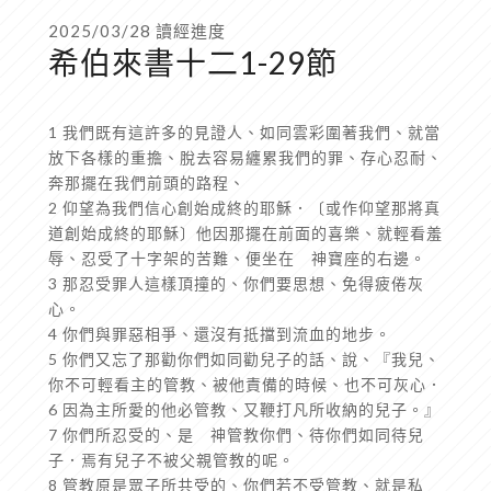
2025/03/28 讀經進度
希伯來書十二1-29節
1 我們既有這許多的見證人、如同雲彩圍著我們、就當
放下各樣的重擔、脫去容易纏累我們的罪、存心忍耐、
奔那擺在我們前頭的路程、
2 仰望為我們信心創始成終的耶穌．〔或作仰望那將真
道創始成終的耶穌〕他因那擺在前面的喜樂、就輕看羞
辱、忍受了十字架的苦難、便坐在 神寶座的右邊。
3 那忍受罪人這樣頂撞的、你們要思想、免得疲倦灰
心。
4 你們與罪惡相爭、還沒有抵擋到流血的地步。
5 你們又忘了那勸你們如同勸兒子的話、說、『我兒、
你不可輕看主的管教、被他責備的時候、也不可灰心．
6 因為主所愛的他必管教、又鞭打凡所收納的兒子。』
7 你們所忍受的、是 神管教你們、待你們如同待兒
子．焉有兒子不被父親管教的呢。
8 管教原是眾子所共受的、你們若不受管教、就是私