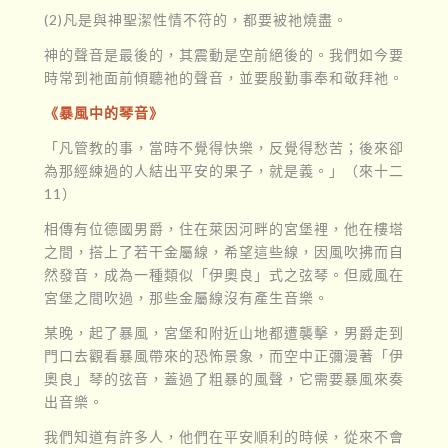
(2)凡是與神聖潔性情不符的，都要被祂燒盡。
神的聲音是最後的，其震動是空前絕後的。我們如今要
時常到祂面前傾聽祂的聲音，並要殷勤事奉和敬拜祂。
《暴風中的琴音》
「凡管教的事，當時不覺得快樂，反覺得愁苦；後來卻
為那經練過的人結出平安的果子，就是義。」（來十二
11）
相傳有位德國男爵，住在萊因河畔的宮堡裡，他在樓塔
之間，搭上了若干金屬線，希望這些線，因風吹拂而自
然發音，成為一種類似「伊奧良」式之弦琴。但威風在
宮堡之間吹過，那些金屬線沒有產生音樂。
某晚，起了暴風，宮堡和附近山地都遭襲擊，男爵走到
門口去觀看暴風帶來的恐怖景象，而空中正彌漫著「伊
奧良」琴的弦音，蓋過了粗暴的風聲，它需要暴風來奏
出音樂。
我們知道有許多人，他們在平安順利的時候，從來不會