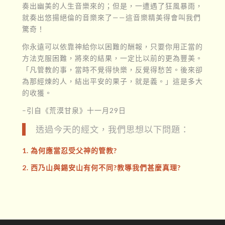
奏出幽美的人生音樂來的；但是，一遭遇了狂風暴雨，
就奏出悠揚絕倫的音樂來了——這音樂精美得會叫我們
驚奇！
你永遠可以依靠神給你以困難的酬報，只要你用正當的
方法克服困難，將來的結果，一定比以前的更為豐美。
「凡管教的事，當時不覺得快樂，反覺得愁苦。後來卻
為那經煉的人，結出平安的果子，就是義。」這是多大
的收獲。
–引自《荒漠甘泉》十一月29日
透過今天的經文，我們思想以下問題：
1. 為何應當忍受父神的管教?
2. 西乃山與錫安山有何不同?教導我們甚麼真理?