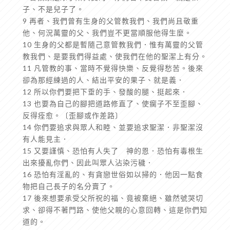
子、不是兒子了。
9 再者、我們曾有生身的父管教我們、我們尚且敬重
他、何況萬靈的父、我們豈不更當順服他得生麼。
10 生身的父都是暫隨己意管教我們．惟有萬靈的父管
教我們、是要我們得益處、使我們在他的聖潔上有分。
11 凡管教的事、當時不覺得快樂、反覺得愁苦。後來
卻為那經練過的人、結出平安的果子、就是義．
12 所以你們要把下垂的手、發酸的腿、挺起來．
13 也要為自己的腳把道路修直了、使瘸子不至歪腳、
反得痊愈。〔歪腳或作差路〕
14 你們要追求與眾人和睦、並要追求聖潔．非聖潔沒
有人能見主．
15 又要謹慎、恐怕有人失了 神的恩．恐怕有毒根生
出來擾亂你們、因此叫眾人沾染污穢．
16 恐怕有淫亂的、有貪戀世俗如以掃的．他因一點食
物把自己長子的名分賣了。
17 後來想要承受父所祝的福、竟被棄絕、雖然號哭切
求、卻得不著門路、使他父親的心意回轉、這是你們知
道的。