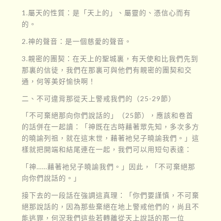
1.屬天的性質：是「天上的」、屬靈的、憑信心而有
的。
2.神的聲音：是一個慈愛的聲音。
3.親密的團契：在天上的聖城裏，有天使和比我們先到
那裏的信徒，我們在那裏可與他們有親密的團契和交
通，何等美好愉快啊！
二、不可違背那從天上警戒我們的（25-29節）
「不可棄絕那向你們說話的」（25節），應該和卷首
的話併在一起讀：「神既在古時藉著眾先知，多次多方
的曉諭列祖，就在這末世，藉著衪兒子曉諭我們。」這
樣就把開端和結尾連在一起，我們可以用短句表達：
「神……藉著衪兒子曉諭我們。」因此，「不可棄絕那
向你們說話的。」
接下去的一段話在強調這真理：「你們要謹慎，不可棄
絕那說話的，因為那些棄絕在地上警戒他們的，尚且不
能逃罪，何況我們這些若轉離從天上說話的那一位