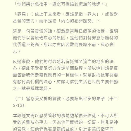
「你們與罪惡相爭，還沒有抵擋到流血的地步。」
「罪惡」：依上下文來看，應該是指「罪人」，或敵對
基督的勢力，而不是指「內心的犯罪趨勢」。
這是一句帶責備的話，要激勵當時已疲倦的信徒，說明
他們所以會疲倦灰心的原因，是他們對付罪惡所願付的
代價還不夠高，所以才會因苦難而畏縮不前，灰心喪
志。
反過來說，他們對付罪惡若有抵擋至流血的地步的決
心，便能不受攔阻努力奔走前面路程。所以這句話是反
面告訴我們走靈程應有的一種條件，就是對抵抗罪惡要
有願付高代價的決心，並顯明信徒生活在世的主要任務
之一就是抵擋罪惡。
（二）當忍受父神的管教，必要結出平安的果子（十二
5-13）
本段經文再以忍受管教的事勸勉希伯來信徒，不可因所
受的苦難灰心喪志，因為他們遭遇的一切事，無非是神
的管教，使他們得著屬靈的益處，引進更美的指望而