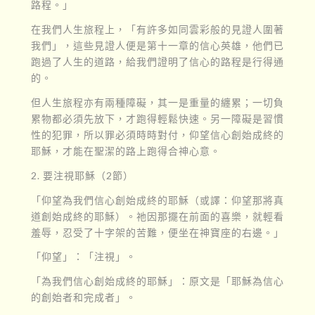
路程。」
在我們人生旅程上，「有許多如同雲彩般的見證人圍著
我們」，這些見證人便是第十一章的信心英雄，他們已
跑過了人生的道路，給我們證明了信心的路程是行得通
的。
但人生旅程亦有兩種障礙，其一是重量的纏累；一切負
累物都必須先放下，才跑得輕鬆快速。另一障礙是習慣
性的犯罪，所以罪必須時時對付，仰望信心創始成終的
耶穌，才能在聖潔的路上跑得合神心意。
2. 要注視耶穌（2節）
「仰望為我們信心創始成終的耶穌（或譯：仰望那將真
道創始成終的耶穌）。祂因那擺在前面的喜樂，就輕看
羞辱，忍受了十字架的苦難，便坐在神寶座的右邊。」
「仰望」：「注視」。
「為我們信心創始成終的耶穌」：原文是「耶穌為信心
的創始者和完成者」。