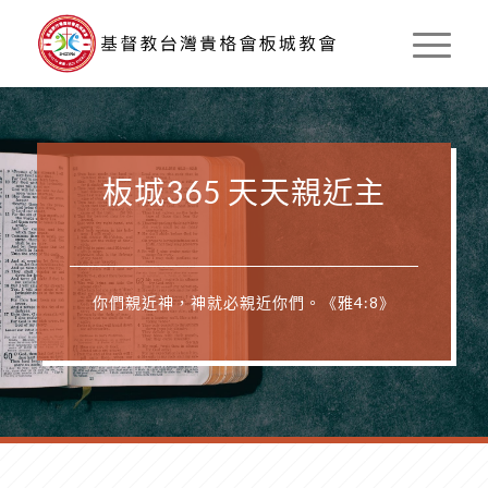
板城365 天天親近主
你們親近神，神就必親近你們。《雅4:8》