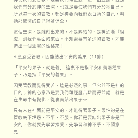
我們有分於神的聖潔，也就是要使我們有分於祂自己。
所以每一次的管教，都是神要向我們表白祂的自己，叫
祂那聖潔的自己得著保全。
這個聖潔，是雕刻出來的，不是賜給的。是神逐漸『組
織』到我們裏面的東西。不知需要有多少的管教，才能
造出一個聖潔的性格來！
6.應忍受管教，因能結出平安的義果（11節）
「平安的果子，就是義」:這裏不是指平安和義兩種果
子，乃是指『平安的義果』。
因受管教而覺得受苦，這是必然的事，但它並不是神的
目的；神的心意乃是要我們藉經歷苦難而得益處，就是
在生命中有變化，從裏面結出果子來。
只有人在神面前是平安的，才能得著果子。最怕的是在
管教底下埋怨、不平、不服。你若是要結出果子來是平
安的，你就要先學習接受，先學習和神不爭、不鬧意
見。