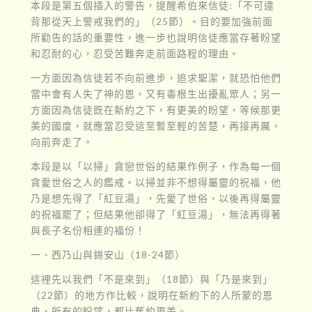
本段是第五個插入的警告，提醒希伯來信徒:「不可違
背那從天上警戒我們的」（25節）。目的要加強前面
所勸告的話的重要性，進一步也說明信徒應當存著盼望
和忍耐的心，忍受苦難奔走前面路程的理由。
一方面因為信徒若不向前進步，追求聖潔，就恐怕他們
當中會有人失了神的恩，又有毒根生出擾亂眾人；另一
方面因為信徒既在新約之下，有更美的盼望，等候那更
美的國度，就應當忍受這至暫至輕的苦楚，再接再厲，
向前奔走了。
本段是以「以掃」貪戀世俗的結果作例子，作為每一個
貪愛世俗之人的鑑戒。以掃並非不想得屬靈的祝福，他
乃是想先得了「紅豆湯」，先愛了世俗，以後再得屬靈
的祝福罷了；但結果他卻得了「紅豆湯」，無法再得著
與長子名份相連的福份！
一、西乃山與錫安山（18-24節）
這裡先以我們「不是來到」（18節）與「乃是來到」
（22節）的地方作比較，說明在新約下的人所蒙的恩
典，所有的盼望，都比舊約更美。