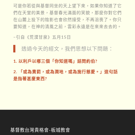
可是你若從與基督同坐的天上望下來，如果你知道了它
們在天堂的美景，基督春光滿面的笑貌，那麼你對它們
在山麓上投下的陰影也會欣然接受，不再沮喪了。你只
要知道，在神的清風之前，雲彩永遠是在來來去去的。
–引自《荒漠甘泉》五月15日
透過今天的經文，我們思想以下問題：
1. 以利戶以哪三個「你知道嗎」詰問約伯?
2. 「或為責罰，或為潤地，或為施行慈愛。」這句話
是指著甚麼東西?
基督教台灣貴格會-板城教會