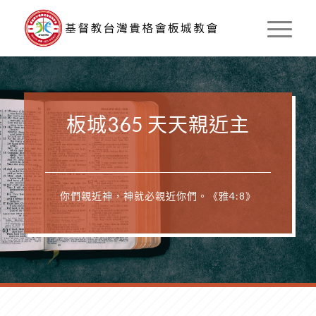
板城365 天天親近主
你們親近神，神就必親近你們。《雅4:8》