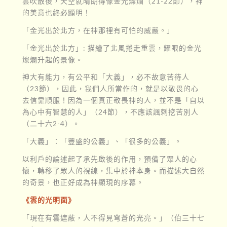
雲吹散後，天空就晴朗得像金光燦爛（21-22節），神
的美意也終必顯明！
「金光出於北方，在神那裡有可怕的威嚴。」
「金光出於北方」: 描繪了北風捲走重雲，耀眼的金光
燦爛升起的景像。
神大有能力，有公平和「大義」，必不故意苦待人
（23節），因此，我們人所當作的，就是以敬畏的心
去信靠順服！因為一個真正敬畏神的人，並不是「自以
為心中有智慧的人」（24節），不應該諷刺挖苦別人
（二十六2-4）。
「大義」：「豐盛的公義」、「很多的公義」。
以利戶的論述起了承先啟後的作用，預備了眾人的心
懷，轉移了眾人的視線，集中於神本身。而描述大自然
的奇景，也正好成為神顯現的序幕。
《雲的光明面》
「現在有雲遮蔽，人不得見穹蒼的光亮。」（伯三十七