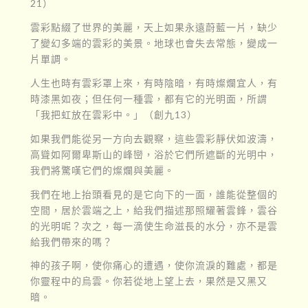
21）
雲彩點綴了世界的美麗，天上如果永遠蔚藍一片，缺少
了變幻多端的雲彩的美景。地球也會失去常態，變成一
片單調。
人生也時有雲彩罩上來，有時陰暗，有時燦爛宜人，有
時漆黑如夜；但任何一種雲，都有它的光明面，所謂
「我把虹放在雲彩中。」（創九13）
如果我們能從另一方向去觀察，這些雲彩靜伏如波濤，
高聳如阿爾卑斯山的峰巒，浴於它們所遮斷的光明中，
我們將驚嘆它們的燦爛與美麗。
我們在地上抬頭看見的是它向下的一面，誰能從整個的
空間，居於雲端之上，給我們描述那照耀著雲鋒，雲谷
的光明呢？次之，每一滴使生命滋長的水分，亦不是雲
給我們帶來的嗎？
神的孩子啊，使你痛心的遭遇，使你流淚的難處，都是
你靈程中的烏雲。你若從地上望上去，果然是又黑又
暗。