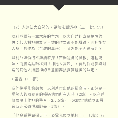
（2）人無法大自然的，更無法測透神（三十七1-13）
以利戶繼前一章末段的主題，以大自然的奇景提醒約
伯：若人對神顯於大自然的作為都不能識透，則神施於
人身上的作為（苦難的奧秘），又怎能全面瞭解呢？
以利戶謹慎的不繼續發揮「苦難是神的管教」這種說
法，而將論點轉移到「神比人高超」，要約伯或參與討
論的其他人順服神的旨意而非抗拒質疑神的決定。
a.雷轟（1-5節）
我們幾乎能夠想像：以利戶作出他的描寫時，正好是一
場驚人的風暴真的掃過他們所有人時（2節）。以利戶
將雷鳴比作神的聲音（2,3,5節），承認當他聽到那聲
音時非常恐懼和戰兢（1節）。
「他發響聲震遍天下，發電光閃到地極。」（3節）行