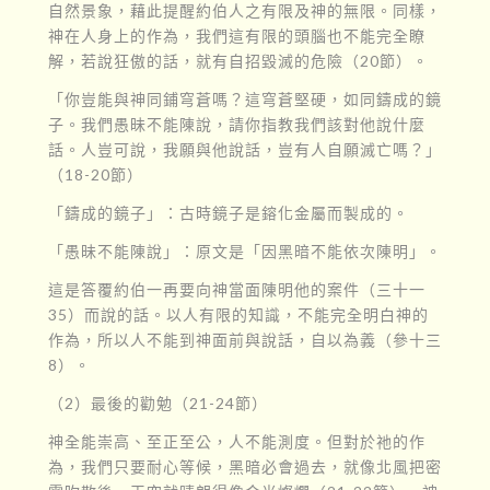
自然景象，藉此提醒約伯人之有限及神的無限。同樣，
神在人身上的作為，我們這有限的頭腦也不能完全瞭
解，若說狂傲的話，就有自招毀滅的危險（20節）。
「你豈能與神同鋪穹蒼嗎？這穹蒼堅硬，如同鑄成的鏡
子。我們愚昧不能陳說，請你指教我們該對他說什麼
話。人豈可說，我願與他說話，豈有人自願滅亡嗎？」
（18-20節）
「鑄成的鏡子」：古時鏡子是鎔化金屬而製成的。
「愚昧不能陳說」：原文是「因黑暗不能依次陳明」。
這是答覆約伯一再要向神當面陳明他的案件（三十一
35）而說的話。以人有限的知識，不能完全明白神的
作為，所以人不能到神面前與說話，自以為義（參十三
8）。
（2）最後的勸勉（21-24節）
神全能崇高、至正至公，人不能測度。但對於祂的作
為，我們只要耐心等候，黑暗必會過去，就像北風把密