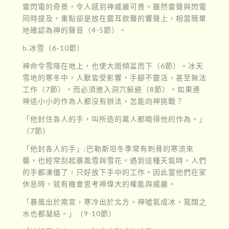
雷閃電的奇景，令人感到神威嚴可畏。雖然雷聲與閃電
同時提及，重點卻是放在震耳欲聾的響聲上，相當簡單
地確認為神的聲音（4-5節）。
b.冰雪（6-10節）
神命令雪降在地上，也使大雨傾盆而下（6節）。冰天
雪地的寒冬中，人獸皆受影響，手腳不靈活，甚至無法
工作（7節），而必須進入洞穴躲避（8節）。如果連
神這小小的作為人都沒有辦法，怎能向神挑戰？
「他封住各人的手，叫所造的萬人都曉得他的作為。」
（7節）
「他封各人的手」:巴勒斯坦冬季常有刺骨的寒流來
襲，也經常刮起暴風雪與雪花。遇到這種天氣時，人們
的手都凍僵了，只好放下手中的工作。因此當他們在家
休息時，就有機會思考神偉大的權能與威嚴。
「暴風出於南宮，寒冷出於北方。神噓氣成冰，寬闊之
水也都凝結。」（9-10節）