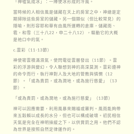
「神噓氣成冰」：一陣使冰形成的冷風。
當時候的人相信風是儲藏在天上的房室之中，神總是定
期掃除這些房室的儲藏。另一個類似（但比較常見）的
隱喻，則形容耶和華有由風所運轉的倉庫，儲藏雨、
雹，和雪（三十八22，申二十八12），驅動它的大概
是祂口中的氣。
c.雲彩（11-13節）
神使密雲積滿濕氣，使閃電從雲層發出（11節）。雲
彩的浮游與變幻，令人聯想到神的高深莫測。雲彩遵神
的命令而行，執行神對人及大地的管教與憐憫（12
節）。「或為責罰，或為潤地，或為施行慈愛」（13
節）。
「或為責罰，或為潤地，或為施行慈愛」（13節）
神可以因應需要，利用風暴來賜福或審判。風雨能夠帶
來五穀賴以成長的水分，但也可以構成破壞。初民相信
天氣是完全在神明操縱之下，以供賞罰之用。他們不認
為世界是按照自然定律運作的。