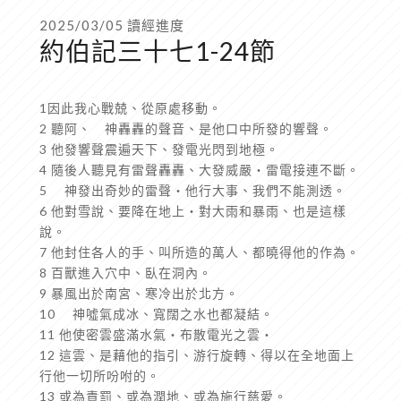
2025/03/05 讀經進度
約伯記三十七1-24節
1因此我心戰兢、從原處移動。
2 聽阿、 神轟轟的聲音、是他口中所發的響聲。
3 他發響聲震遍天下、發電光閃到地極。
4 隨後人聽見有雷聲轟轟、大發威嚴‧雷電接連不斷。
5 神發出奇妙的雷聲‧他行大事、我們不能測透。
6 他對雪說、要降在地上‧對大雨和暴雨、也是這樣
說。
7 他封住各人的手、叫所造的萬人、都曉得他的作為。
8 百獸進入穴中、臥在洞內。
9 暴風出於南宮、寒冷出於北方。
10 神噓氣成冰、寬闊之水也都凝結。
11 他使密雲盛滿水氣‧布散電光之雲‧
12 這雲、是藉他的指引、游行旋轉、得以在全地面上
行他一切所吩咐的。
13 或為責罰、或為潤地、或為施行慈愛。