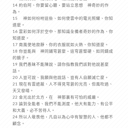
14 約伯阿、你要留心聽‧要站立思想 神奇妙的作
為。
15 神如何吩咐這些、如何使雲中的電光照耀、你知
道麼。
16 雲彩如何浮於空中、那知識全備者奇妙的作為、你
知道麼。
17 南風使地寂靜、你的衣服就如火熱、你知道麼。
18 你豈能與 神同鋪穹蒼麼‧這穹蒼堅硬、如同鑄成
的鏡子。
19 我們愚昧不能陳說、請你指教我們該對他說甚麼
話。
20 人豈可說、我願與他說話、豈有人自願滅亡麼。
21 現在有雲遮蔽、人不得見穹蒼的光亮‧但風吹過、
天又發晴。
22 金光出於北方‧在 神那裏有可怕的威嚴。
23 論到全能者、我們不能測度‧他大有能力、有公平
和大義、必不苦待人。
24 所以人敬畏他‧凡自以為心中有智慧的人、他都不
顧念。