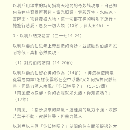
以利戶用頌讚的詩句描寫天地間的奇妙諸現象，自己如
何為這些奇景所著迷。電光照耀、雲彩浮空、水結冰、
雲降雨、穹蒼覆被大地，這一切都在神的吩咐下運行。
祂施行慈愛，恩及一切人類（13節；參太五45）。
3、以利戶結束勸言（三十七14-24）
以利戶要約伯思考上帝創造的奇妙，並鼓勵約伯謙卑忍
耐等候，真相必然顯現。
（1）對約伯的詰問（14-20節）
以利戶勸約伯留心神的作為（14節）。神怎樣使閃電
從雲層閃耀?怎樣使雲彩在空中浮動?又如何指揮寂靜無
聲，但熱力驚人南風?「你知道嗎？」（15-17節）
「南風使地寂靜，你的衣服就如火熱，你知道嗎？」
（17節）
「南風」：指沙漠來的熱風。這種風的風力不強，吹拂
時葉子不動，寂靜無聲，但熱力驚人。
以利戶以三個「你知道嗎？」詰問約伯有關所提過的大