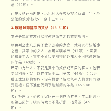
念（42節）。
司提反殉道前所提，以色列人在埃及被苦待四百年，乃
是個約數(參徒七6；創十五13)。
3. 喫逾越節筵席的資格（43-51節）
本段是規定誰才可以喫逾越節羊羔的詳盡說明。
以色列全家凡是男子受了割禮的家庭，就可以行逾越節
之禮，其家中的女人，亦可以喫羊羔（47節）。寄居
的和雇工人，當中不肯接受割禮的外邦人不可吃逾越節
的羊羔（43節）。
若家中有外人，不管是買來的奴僕或暫居的客人，他若
受過割禮，就可以在這家中享用羊羔（44節）；若是
雇工或短期的客旅，沒有機會了解以色列人的信仰而領
受割禮，便不准他們同享逾越節的羊羔（45、48
節）。
喫這筵席時，必須全家同在一個屋內共享，羊羔的肉不
能帶出屋外；喫的時候也不能折斷一根骨頭（46
節）。