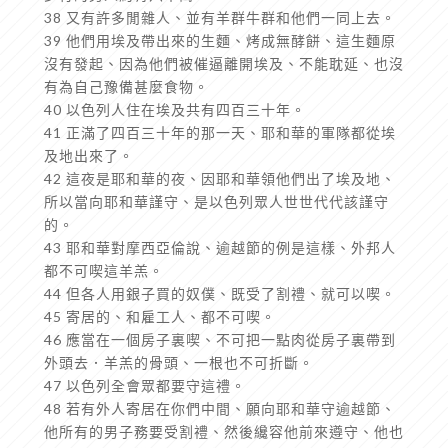
38 又有許多閒雜人、並有羊群牛群和他們一同上去。
39 他們用埃及帶出來的生麵、烤成無酵餅、這生麵原
沒有發起、因為他們被催逼離開埃及、不能耽延、也沒
有為自己豫備甚麼食物。
40 以色列人住在埃及共有四百三十年。
41 正滿了四百三十年的那一天、耶和華的軍隊都從埃
及地出來了。
42 這夜是耶和華的夜、因耶和華領他們出了埃及地、
所以當向耶和華謹守、是以色列眾人世世代代該謹守
的。
43 耶和華對摩西亞倫說、逾越節的例是這樣、外邦人
都不可喫這羊羔。
44 但各人用銀子買的奴僕、既受了割禮、就可以喫。
45 寄居的、和雇工人、都不可喫。
46 應當在一個房子裏喫、不可把一點肉從房子裏帶到
外頭去．羊羔的骨頭、一根也不可折斷。
47 以色列全會眾都要守這禮。
48 若有外人寄居在你們中間、願向耶和華守逾越節、
他所有的男子務要受割禮、然後纔容他前來遵守、他也