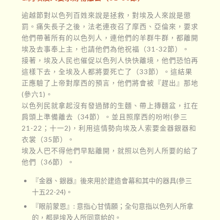
逾越節對以色列百姓來說是拯救，對埃及人來說是懲
罰。痛失長子之後，法老連夜召了摩西、亞倫來，要求
他們帶著所有的以色列人，連他們的羊群牛群，都離開
埃及去事奉上主，也請他們為他祝福（31-32節）。
接著，埃及人民也催促以色列人快快離境，他們恐怕再
這樣下去，全埃及人都將要死亡了（33節）。這結果
正應驗了上帝對摩西的預言，他們將會被『趕出』那地
(參六1)。
以色列民就拿起沒有發過酵的生麵、帶上摶麵盆，扛在
肩頭上準備離去（34節）。並且照摩西的吩咐(參三
21-22；十一2)，利用這情勢向埃及人索要金器銀器和
衣裳（35節）。
埃及人巴不得他們早點離開，就照以色列人所要的給了
他們（36節）。
『金器、銀器』後來用於建造會幕和其中的器具(參三
十五22-24)。
『眼前蒙恩』: 意指心甘情願；全句意指以色列人所拿
的，都是埃及人所同意給的。