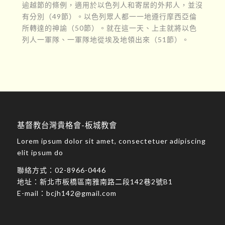
逾越節的條例，適用於以色列人和寄居的外邦人，並沒
有分別（49節）。以色列眾人都一一地遵行摩西亞倫
所轉達的神諭（50節）。就在這一天、上主就將以色
列人一軍隊、一軍隊地從埃及地領出來（51節）。
基督教台灣貴格會-板城教會
Lorem ipsum dolor sit amet, consectetuer adipiscing
elit ipsum do
聯絡方式：
02-8966-0446
地址：
新北市板橋區南雅南路二段142巷2號B1
E-mail：
bcjh142@gmail.com