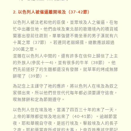
2. 以色列人被催逼離開埃及（37-42節）
以色列人被法老和他的臣僕，並眾埃及人之催逼，在匆
忙中出離住地。他們由埃及東北部的歌珊境內的積貨城
蘭塞出發前往疏割，單單強健不需坐車的男子漢就有六
十萬之眾（37節）。若連同老弱婦孺，總數應該超過
200萬之眾。
混雜在以色列人中間的，還有許多在信仰上歸信了上主
的外族人(參民十一4)，並有很多的牛羊（38節）。他
們先前搓好了的生麵都還沒有發酵，就草率的烤成無酵
餅喫了（39節）。
為記念上主謹守了祂的應許，將以色列人在埃及為奴之
家領出來，所以他們世世代代每年都必須要謹守這夜，
喫無酵餅和定為節期遵守。
以色列人住在埃及地，當滿了四百三十年的末了一天，
上帝的軍隊都從埃及地出來了（40-41節）。逾越節當
夜，耶和華親自守夜，是巡行埃及，擊殺埃及人的長子
之夜。耶和華當夜所成就的大事，上帝百姓應該守節記