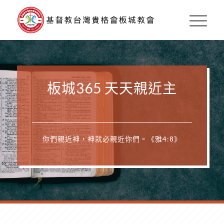
板城365 天天親近主
你們親近神，神就必親近你們。《雅4:8》