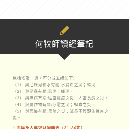
何牧師讀經筆記
總括埃及十災，可分成五組如下:
（1） 與尼羅河和水有關:水變血之災；蛙災。
（2） 與昆蟲有關:蝨災；蠅災。
（3） 與疾病有關:牲畜瘟疫之災；人畜長瘡之災。
（4） 與農作物有關:冰雹之災；蝗蟲之災。
（5） 與恐怖有關:黑暗之災；滅長子與頭生牲畜之
災。
1.向埃及人要求財物離去（31-36節）