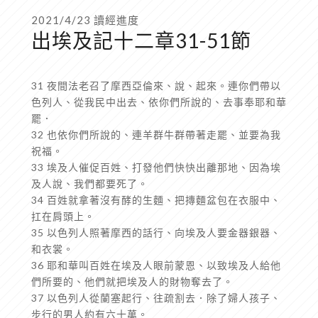
2021/4/23 讀經進度
出埃及記十二章31-51節
31 夜間法老召了摩西亞倫來、說、起來。連你們帶以
色列人、從我民中出去、依你們所說的、去事奉耶和華
罷．
32 也依你們所說的、連羊群牛群帶著走罷、並要為我
祝福。
33 埃及人催促百姓、打發他們快快出離那地、因為埃
及人說、我們都要死了。
34 百姓就拿著沒有酵的生麵、把摶麵盆包在衣服中、
扛在肩頭上。
35 以色列人照著摩西的話行、向埃及人要金器銀器、
和衣裳。
36 耶和華叫百姓在埃及人眼前蒙恩、以致埃及人給他
們所要的、他們就把埃及人的財物奪去了。
37 以色列人從蘭塞起行、往疏割去．除了婦人孩子、
步行的男人約有六十萬。