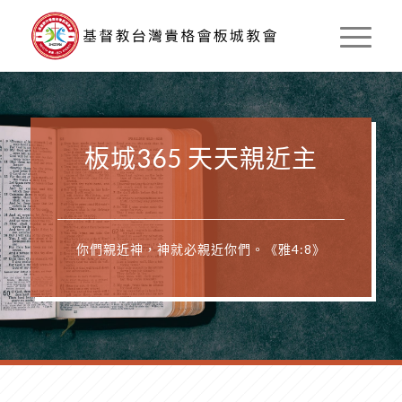
板城365 天天親近主
你們親近神，神就必親近你們。《雅4:8》