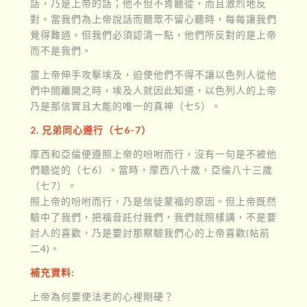
話，乃是上帝的話；他不但不肯聽從，而且激烈地反
對。當我們為上帝說話而聽眾不留心聽時，每每讓我們
覺得難過。但我們必須認清一點，他們所反對的是上帝
而不是我們。
當上帝伸手攻擊埃及，迫使他們不得不讓以色列人從他
們中間離開之時，埃及人就因此知道，以色列人的上帝
乃是那信實且大能的唯一的真神（七5）。
2. 兄弟同心遵行（七6-7）
摩西和亞倫便遵照上帝的吩咐而行，沒有一句是不被他
們聽從的（七6）。當時，摩西八十歲，亞倫八十三歲
（七7）。
照上帝的吩咐而行，乃是信徒蒙福的原因。但上帝既然
驗中了我們，把福音託付我們，我們就照樣講，不是要
討人的喜歡，乃是要討那察驗我們心的上帝喜歡(帖前
二4)。
補充資料:
上帝為何要使法老的心裡剛硬？