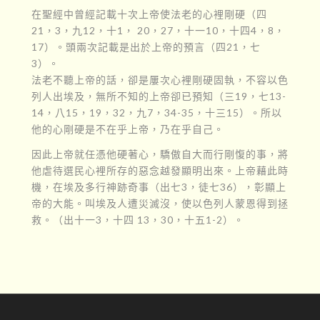
在聖經中曾經記載十次上帝使法老的心裡剛硬（四
21，3，九12，十1， 20，27，十一10，十四4，8，
17）。頭兩次記載是出於上帝的預言（四21，七
3）。
法老不聽上帝的話，卻是屢次心裡剛硬固執，不容以色
列人出埃及，無所不知的上帝卻已預知（三19，七13-
14，八15，19，32，九7，34-35，十三15）。所以
他的心剛硬是不在乎上帝，乃在乎自己。
因此上帝就任憑他硬著心，驕傲自大而行剛愎的事，將
他虐待選民心裡所存的惡念越發顯明出來。上帝藉此時
機，在埃及多行神跡奇事（出七3，徒七36），彰顯上
帝的大能。叫埃及人遭災滅沒，使以色列人蒙恩得到拯
救。（出十一3，十四 13，30，十五1-2）。