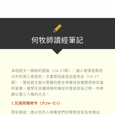
何牧師讀經筆記
本段經文一開始的語氣（26-27節），讓人覺得是摩西
以外的第三者寫的。主要原因是從前面至此（14-27
節），整段經文是以客觀的歷史來陳述有關摩西和亞倫
的家譜，通常在這種特殊的陳述中當提到自己時，作者
都以第三人稱的方式。
1.兄弟同領命令（六26~七5）
耶和華說：將以色列人按著他們的軍隊從埃及地領出