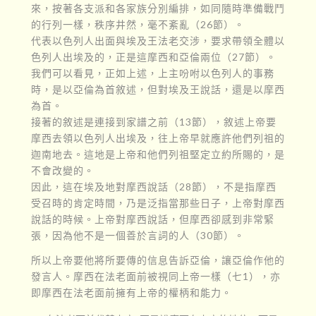
來，按著各支派和各家族分別編排，如同隨時準備戰鬥
的行列一樣，秩序井然，毫不紊亂（26節）。
代表以色列人出面與埃及王法老交涉，要求帶領全體以
色列人出埃及的，正是這摩西和亞倫兩位（27節）。
我們可以看見，正如上述，上主吩咐以色列人的事務
時，是以亞倫為首敘述，但對埃及王說話，還是以摩西
為首。
接著的敘述是連接到家譜之前（13節），敘述上帝要
摩西去領以色列人出埃及，往上帝早就應許他們列祖的
迦南地去。這地是上帝和他們列祖堅定立約所賜的，是
不會改變的。
因此，這在埃及地對摩西說話（28節），不是指摩西
受召時的肯定時間，乃是泛指當那些日子，上帝對摩西
說話的時候。上帝對摩西說話，但摩西卻感到非常緊
張，因為他不是一個善於言詞的人（30節）。
所以上帝要他將所要傳的信息告訴亞倫，讓亞倫作他的
發言人。摩西在法老面前被視同上帝一樣（七1），亦
即摩西在法老面前擁有上帝的權柄和能力。