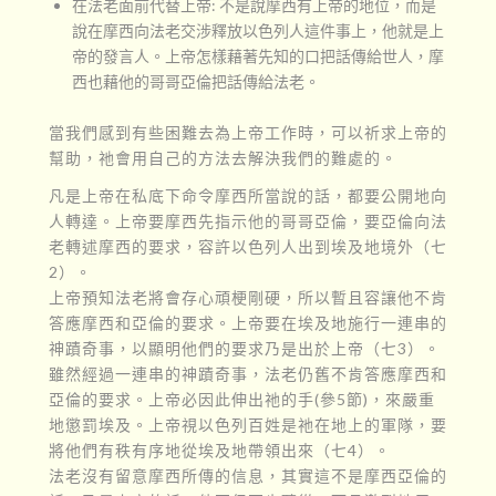
在法老面前代替上帝: 不是說摩西有上帝的地位，而是
說在摩西向法老交涉釋放以色列人這件事上，他就是上
帝的發言人。上帝怎樣藉著先知的口把話傳給世人，摩
西也藉他的哥哥亞倫把話傳給法老。
當我們感到有些困難去為上帝工作時，可以祈求上帝的
幫助，祂會用自己的方法去解決我們的難處的。
凡是上帝在私底下命令摩西所當說的話，都要公開地向
人轉達。上帝要摩西先指示他的哥哥亞倫，要亞倫向法
老轉述摩西的要求，容許以色列人出到埃及地境外（七
2）。
上帝預知法老將會存心頑梗剛硬，所以暫且容讓他不肯
答應摩西和亞倫的要求。上帝要在埃及地施行一連串的
神蹟奇事，以顯明他們的要求乃是出於上帝（七3）。
雖然經過一連串的神蹟奇事，法老仍舊不肯答應摩西和
亞倫的要求。上帝必因此伸出祂的手(參5節)，來嚴重
地懲罰埃及。上帝視以色列百姓是祂在地上的軍隊，要
將他們有秩有序地從埃及地帶領出來（七4）。
法老沒有留意摩西所傳的信息，其實這不是摩西亞倫的