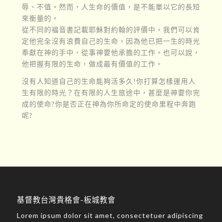
辱、不值。然而，人生命的價值，是不能單以它的長短
來衡量的。
從不同的福音書記載耶穌對約翰的評價中，我們可以肯
定他完全沒有浪費自己的生命，因為他已把一生的時光
奉獻在神的手中，從事神要他承擔的工作。也可以說，
他把握有限的生命，做成最有價值的工作。
沒有人知道自己的生命能夠活多久!你打算怎樣運用人
生有限的時光？在有限的人生旅途中，甚麼是神要你完
成的使命?你是否正在神為你所命定的使命里程中奔跑
呢?
基督教台灣貴格會-板城教會
Lorem ipsum dolor sit amet, consectetuer adipiscing