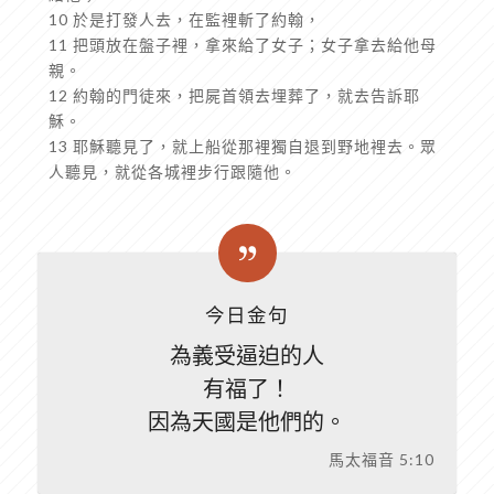
10 於是打發人去，在監裡斬了約翰，
11 把頭放在盤子裡，拿來給了女子；女子拿去給他母
親。
12 約翰的門徒來，把屍首領去埋葬了，就去告訴耶
穌。
13 耶穌聽見了，就上船從那裡獨自退到野地裡去。眾
人聽見，就從各城裡步行跟隨他。
今日金句
為義受逼迫的人
有福了！
因為天國是他們的。
馬太福音 5:10