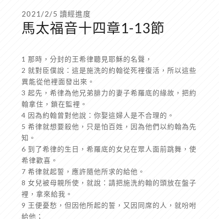
2021/2/5 讀經進度
馬太福音十四章1-13節
1 那時，分封的王希律聽見耶穌的名聲，
2 就對臣僕說：這是施洗的約翰從死裡復活，所以這些
異能從他裡面發出來。
3 起先，希律為他兄弟腓力的妻子希羅底的緣故，把約
翰拿住，鎖在監裡。
4 因為約翰曾對他說：你娶這婦人是不合理的。
5 希律就想要殺他，只是怕百姓，因為他們以約翰為先
知。
6 到了希律的生日，希羅底的女兒在眾人面前跳舞，使
希律歡喜。
7 希律就起誓，應許隨他所求的給他。
8 女兒被母親所使，就說：請把施洗約翰的頭放在盤子
裡，拿來給我。
9 王便憂愁，但因他所起的誓，又因同席的人，就吩咐
給他；