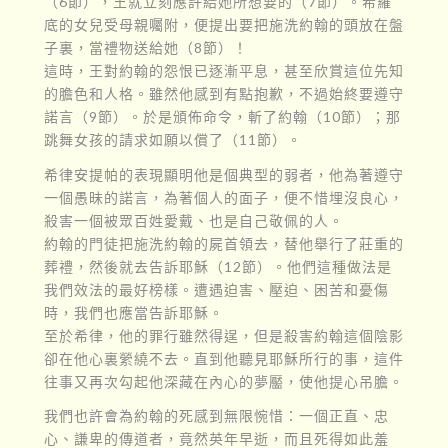
（6節），王就立刻應許給她所想要的（7節）。希羅
底的女兒受母親囑附，便提出要把施洗約翰的頭放在盤
子裏，當禮物送給她（8節）！
這時，王對約翰的怨恨已逐漸平息，甚至欣賞這位先知
的膽色和人格。雖然他感到有點抱歉，不過始終要遵守
諾言（9節）。於是頒佈命令，斬了約翰（10節）；那
跳舞女孩的請求如願以償了（11節）。
希律安提帕的表現顯明他是個典型的弱者，他為著遵守
一個愚昧的諾言，為著個人的面子，便不惜埋沒良心，
殺害一個被眾百姓愛戴、也是自己敬佩的人。
約翰的門徒把施洗約翰的屍首領去，替他舉行了莊重的
葬禮，然後就去告訴耶穌（12節）。他們這種做法是
我們效法的最好榜樣。遭遇迫害、壓迫、困苦和憂傷
時，我們也應當告訴耶穌。
至於希律，他的罪行雖然得逞，但是殺害約翰這個陰影
卻在他心裏縈繞不去。直到他聽見耶穌所行的事，這件
往事又再次勾起他深藏在內心的夢靨，使他提心吊膽。
我們也許會為約翰的死感到無限惋惜：一個正直、忠
心、謙卑的傳道者，竟然英年早逝，而且死得如此羞