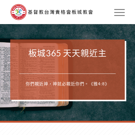
板城365 天天親近主
你們親近神，神就必親近你們。《雅4:8》