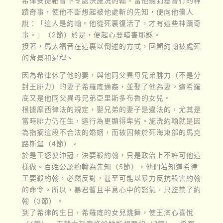
希律安提帕曾下令處決施洗約翰。當他聽到基督行的神
蹟奇事，使他不斷想起被他處斬的先知，便向他僕人
說：「這人是約翰。他從死裏復活了，才有這些神蹟奇
事。」（2節）於是，便起心要暗害耶穌。
接著，馬太福音在這裏以倒述的方式，回顧約翰被處死
的背景和過程。
因為希律休了他的妻，與他同父異母兄弟腓力（不是分
封王腓力）的妻子希羅底通姦，並娶了他為妻。這希羅
底又是他同父異母兄弟亞里斯多布魯的女兒。
根據摩西律法的規定，娶兄弟的妻子是違法的，尤其是
當時腓力仍在生，這行為更顯得卑劣。施洗約翰就是因
為指摘這段不合法的婚姻，而被囚禁於死海東部的馬克
路斯堡（4節）。
於是王怒髮沖冠，決要殺約翰，只是政治上不許可他這
樣做。百姓公認約翰為先知（5節），他們若知道希律
王要殺約翰，必然反對，甚至可能以暴力反抗殺害約翰
的命令。所以，暴君暫且平息心中的怒氣，只監禁了約
翰（3節）。
到了希律的生日，希羅底的女兒跳舞，使王滿心喜悅