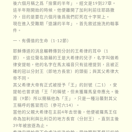
後六個月稱之爲「捨棄的半年」，經文是19到27章。
這半年剛開始的時候，他便離開了加利利前往耶路撒
冷，目的是要在六個月後爲我們釘死在十字架上。
現在進入受難期「退讓的半年」，首先敘述施洗約翰事
件。
一、有價值的生命（1-12節）
耶穌傳道的消息輾轉傳到分封的王希律的耳中（1
節）。這位聲名狼藉的王是大希律的兒子，名字叫做希
律安提帕，他的名字在馬太福音只有這裡提到，且被正
確的冠以分封王（即地方長官）的頭銜；與其父希律大
帝不同。
其父希律大帝有正式被授予「王」的封號（二1），安
提帕也曾求過「王「的稱號，但未獲羅馬皇帝應允。後
面（9節）所以簡稱他為「王」，只是一種沿襲對其父
王稱呼的舊習而已（參可六14）。
當他的父親大希律在主前4年去世後，他便被羅馬王任
命為加利利與比利亞的地方長官（分封王），直到主後
39年被放逐為止。