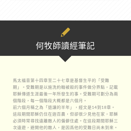
何牧師讀經筆記
馬太福音第十四章至二十七章是基督生平的「受難
期」。受難期是以施洗約翰被殺的事件做分界點，記載
耶穌傳道生涯最後一年所發生的事。受難期可劃分為兩
個階段，每一個階段大概都是六個月。
前六個月稱之為「退讓的半年」，經文是14到18章。
這段期間耶穌仍住在迦百農，但卻很少見他在家，耶穌
必須時常尋找遠離敵人的偏僻住處。在這段期間耶穌三
次遠遊，避開他的敵人，是因爲他的受難日尚未到來。