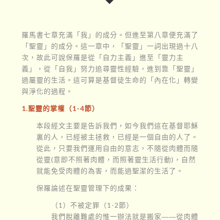
羅馬書七章充滿「我」的成分。但進至第八章便充滿了
「聖靈」的成分。這一章中，「聖靈」一詞出現過十八
次，故此可說保羅是從「自力主義」進至「靈力主
義」，從「自我」努力追尋靈性經驗，進到靠「聖靈」
過屬靈的生活。這可算是基督徒生命的「內在化」轉變
與淨化的過程。
1.聖靈的掌權（1-4節）
本段經文主要是告訴我們，如今我們這在基督耶穌
裏的人，已經被主拯救，已經是一個自由的人了。
從此，只要我們運用自由的意志，不隨從肉體而隨
從靈(意即不照著肉體，而照著靈生活行動)，自然
就能免受肉體的為害，而能過聖潔的生活了。
保羅論述在聖靈管理下的成果：
（1）不被定罪（1-2節）
我們脫離難處的惟一辦法就是搬家――從肉體