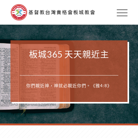
板城365 天天親近主
你們親近神，神就必親近你們。《雅4:8》