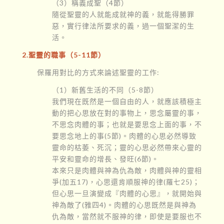
（3）稱義成聖（4節）
隨從聖靈的人就能成就神的義，就能得勝罪
惡，實行律法所要求的義，過一個聖潔的生
活。
2.聖靈的職事（5-11節）
保羅用對比的方式來論述聖靈的工作:
（1）新舊生活的不同（5-8節）
我們現在既然是一個自由的人，就應該積極主
動的把心思放在對的事物上，思念屬靈的事，
不思念肉體的事；也就是要思念上面的事，不
要思念地上的事(5節)。肉體的心思必然導致
靈命的枯萎、死沉；靈的心思必然帶來心靈的
平安和靈命的增長、發旺(6節)。
本來只是肉體與神為仇為敵，肉體與神的靈相
爭(加五17)，心思還肯順服神的律(羅七25)；
但心思一旦演變成『肉體的心思』，就開始與
神為敵了(雅四4)。肉體的心思既然是與神為
仇為敵，當然就不服神的律，即使是要服也不