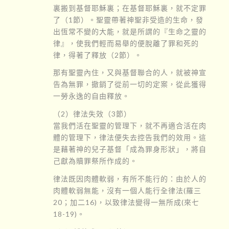
裏搬到基督耶穌裏；在基督耶穌裏，就不定罪
了（1節）。聖靈帶著神聖非受造的生命，發
出恆常不變的大能，就是所謂的『生命之靈的
律』，使我們輕而易舉的便脫離了罪和死的
律，得著了釋放（2節）。
那有聖靈內住，又與基督聯合的人，就被神宣
告為無罪，撤銷了從前一切的定案，從此獲得
一勞永逸的自由釋放。
（2）律法失效（3節）
當我們活在聖靈的管理下，就不再適合活在肉
體的管理下，律法便失去控告我們的效用。這
是藉著神的兒子基督「成為罪身形狀」，將自
己獻為贖罪祭所作成的。
律法既因肉體軟弱，有所不能行的：由於人的
肉體軟弱無能，沒有一個人能行全律法(羅三
20；加二16)，以致律法變得一無所成(來七
18-19)。