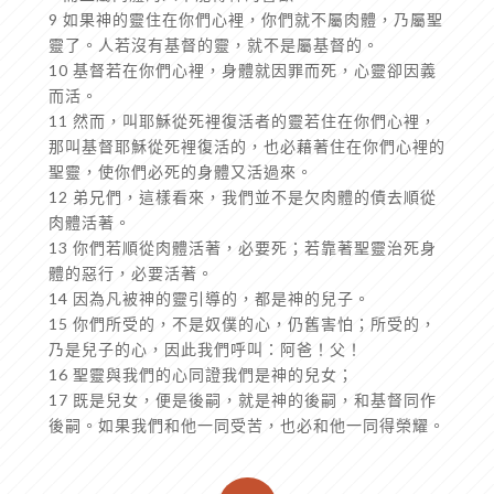
9 如果神的靈住在你們心裡，你們就不屬肉體，乃屬聖
靈了。人若沒有基督的靈，就不是屬基督的。
10 基督若在你們心裡，身體就因罪而死，心靈卻因義
而活。
11 然而，叫耶穌從死裡復活者的靈若住在你們心裡，
那叫基督耶穌從死裡復活的，也必藉著住在你們心裡的
聖靈，使你們必死的身體又活過來。
12 弟兄們，這樣看來，我們並不是欠肉體的債去順從
肉體活著。
13 你們若順從肉體活著，必要死；若靠著聖靈治死身
體的惡行，必要活著。
14 因為凡被神的靈引導的，都是神的兒子。
15 你們所受的，不是奴僕的心，仍舊害怕；所受的，
乃是兒子的心，因此我們呼叫：阿爸！父！
16 聖靈與我們的心同證我們是神的兒女；
17 既是兒女，便是後嗣，就是神的後嗣，和基督同作
後嗣。如果我們和他一同受苦，也必和他一同得榮耀。