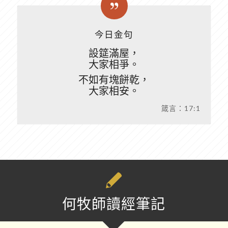
今日金句
設筵滿屋，
大家相爭。
不如有塊餅乾，
大家相安。
箴言：17:1
何牧師讀經筆記