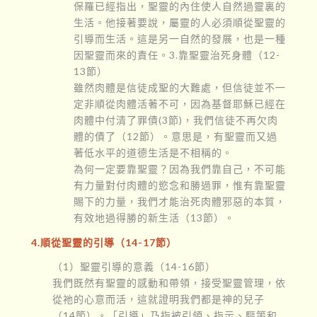
保羅已經指出，聖靈的內住使人自然過靈裏的
生活。他接著要說，屬靈的人必須順從聖靈的
引導而生活。這是另一自然的發展，也是一種
因聖靈而來的責任。3.靠聖靈治死身體（12-
13節）
雖然肉體是信徒成聖的大難處，但信徒並不一
定非順從肉體活著不可，因為基督耶穌已經在
肉體中付清了罪債(3節)，我們信徒不再欠肉
體的債了（12節）。意思是，有聖靈而又過
著低水平的道德生活是不相稱的。
為何一定要靠聖靈？因為我們靠自己，不可能
有力量對付肉體的慾念和勝過罪，惟有靠聖靈
賜下的力量，我們才能治死肉體邪惡的本質，
有效地過得勝的新生活（13節）。
4.順從聖靈的引導（14-17節）
（1）聖靈引導的意義（14-16節）
我們既然有聖靈的感動和帶領，接受聖靈管理，依
從祂的心意而活，這就證明我們都是神的兒子
（14節）。「引導」乃指被引領、指示、驅策和