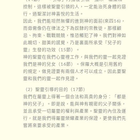
控制，這樣被聖靈引領的人，一定能治死身體的惡
行，過聖潔討神喜悅的生活。
因此，我們能坦然無懼的進到神的面前(來四16)，
而毋需像仍在律法之下為奴隸的宗教徒，那樣顧
忌、拘束、戰戰兢兢，惟恐觸犯了神。我們對神如
此親切、甜美的感覺，乃是裏面所承受『兒子的
靈』生發的功效（15節）。
神的聖靈在我們心靈裡工作，與我們的靈一起見證
我們是神的兒女（16節）。保羅大概是引用舊約
的規定，做見證要有兩個人才可以成立，因此要聖
靈和我們的靈一起作見證。
（2）聖靈引導的目的（17節）
我們在屬靈上得著一個合法和高貴的身分：「都是
神的兒子」。即是說，能與神有親密的父子關係，
並且承受一切屬靈的權利與產業。聖靈的內住及運
行，就是我們得屬靈榮耀產業的保證，更使我們先
嘗將來要承受的產業。