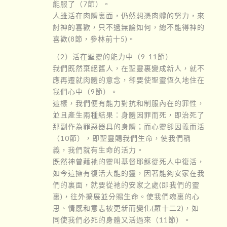
能服了（7節）。
人雖活在肉體裏面，仍然想憑肉體的努力，來
討神的喜歡，只不過無論如何，總不能得神的
喜歡(8節，參林前十5)。
（2）活在聖靈的能力中（9-11節）
我們既然棄絕舊人，在聖靈裏變成新人，就不
應再遷就肉體的意念，卻要使聖靈恆久地住在
我們心中（9節）。
這樣，我們便有能力對抗和制服內在的罪性，
並且產生兩種結果：身體因罪而死，即治死了
那副作為罪惡器具的身體；而心靈卻因義而活
（10節），即聖靈賜我們生命，使我們稱
義，我們就有生命的活力。
既然神曾藉祂的靈叫基督耶穌從死人中復活，
如今這擁有復活大能的靈，因著能夠安家在我
們的裏面，就要從祂的安家之處(即我們的靈
裏)，往外擴展並分賜生命。使我們魂裏的心
思、情感和意志被更新而變化(羅十二2)，如
同使我們必死的身體又活過來（11節）。