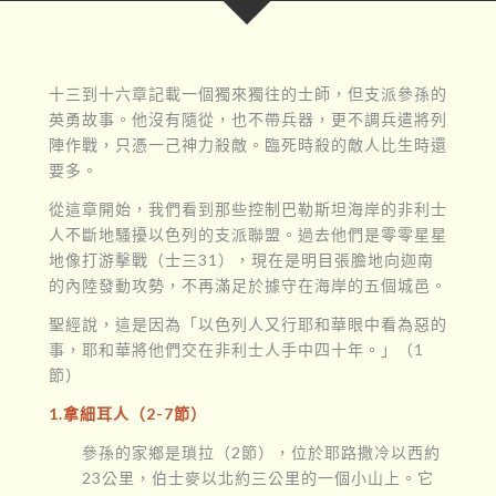
十三到十六章記載一個獨來獨往的士師，但支派參孫的
英勇故事。他沒有隨從，也不帶兵器，更不調兵遣將列
陣作戰，只憑一己神力殺敵。臨死時殺的敵人比生時還
要多。
從這章開始，我們看到那些控制巴勒斯坦海岸的非利士
人不斷地騷擾以色列的支派聯盟。過去他們是零零星星
地像打游擊戰（士三31），現在是明目張膽地向迦南
的內陸發動攻勢，不再滿足於據守在海岸的五個城邑。
聖經說，這是因為「以色列人又行耶和華眼中看為惡的
事，耶和華將他們交在非利士人手中四十年。」（1
節）
1.拿細耳人（2-7節）
參孫的家鄉是瑣拉（2節），位於耶路撒冷以西約
23公里，伯士麥以北約三公里的一個小山上。它