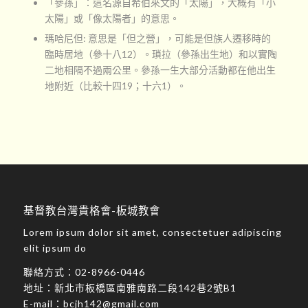
「參孫」：這名源自希伯來文的「太陽」，大概有「小
太陽」或「像太陽者」的意思。
瑪哈尼但: 意思是「但之營」，可能是但族人遷移時的
臨時居地（參十八12）。瑣拉（參孫出生地）和以實陶
二地相隔不過兩公里。參孫一生大部分活動都在他出生
地附近（比較十四19；十六1）。
基督教台灣貴格會-板城教會
Lorem ipsum dolor sit amet, consectetuer adipiscing
elit ipsum do
聯絡方式：
02-8966-0446
地址：
新北市板橋區南雅南路二段142巷2號B1
E-mail：
bcjh142@gmail.com