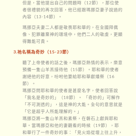
但是，當他提出自己的問題時（12節），那位使
者很禮貌的再次回答，他已經跟瑪挪亞妻子說過的
內容（13-14節）。
瑪挪亞夫妻二人都是敬畏耶和華的，在全國拜偶
像、犯罪離棄神的環境中，他們二人的敬虔，更顯
得難能可貴。
3.祂名稱為奇妙（15-23節）
聽了上帝使者的話之後，瑪挪亞熱情的表示，樂意
預備一隻山羊羔接待他（15節）。耶和華的使者
謝絕他的好意，吩咐他要給耶和華獻燔祭（16
節）。
瑪挪亞問耶和華的使者是甚麼名字，使者回答說
「我名是奇妙的」（18節）。 「奇妙的」可解作
「不可測透的」，這是神的大能。全句的意思就是
「它是超乎人所能理解的。」
瑪挪亞將一隻山羊羔和素祭，在磐石上獻與耶和
華。當瑪挪亞和他的妻觀看的時候（19節），耶
和華行了一件奇妙的事：「見火焰從壇上往上升，