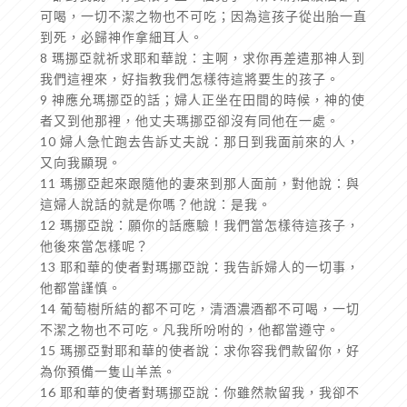
可喝，一切不潔之物也不可吃；因為這孩子從出胎一直
到死，必歸神作拿細耳人。
8 瑪挪亞就祈求耶和華說：主啊，求你再差遣那神人到
我們這裡來，好指教我們怎樣待這將要生的孩子。
9 神應允瑪挪亞的話；婦人正坐在田間的時候，神的使
者又到他那裡，他丈夫瑪挪亞卻沒有同他在一處。
10 婦人急忙跑去告訴丈夫說：那日到我面前來的人，
又向我顯現。
11 瑪挪亞起來跟隨他的妻來到那人面前，對他說：與
這婦人說話的就是你嗎？他說：是我。
12 瑪挪亞說：願你的話應驗！我們當怎樣待這孩子，
他後來當怎樣呢？
13 耶和華的使者對瑪挪亞說：我告訴婦人的一切事，
他都當謹慎。
14 葡萄樹所結的都不可吃，清酒濃酒都不可喝，一切
不潔之物也不可吃。凡我所吩咐的，他都當遵守。
15 瑪挪亞對耶和華的使者說：求你容我們款留你，好
為你預備一隻山羊羔。
16 耶和華的使者對瑪挪亞說：你雖然款留我，我卻不