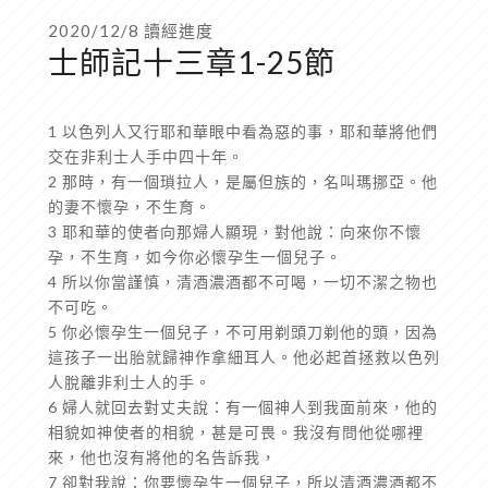
2020/12/8 讀經進度
士師記十三章1-25節
1 以色列人又行耶和華眼中看為惡的事，耶和華將他們
交在非利士人手中四十年。
2 那時，有一個瑣拉人，是屬但族的，名叫瑪挪亞。他
的妻不懷孕，不生育。
3 耶和華的使者向那婦人顯現，對他說：向來你不懷
孕，不生育，如今你必懷孕生一個兒子。
4 所以你當謹慎，清酒濃酒都不可喝，一切不潔之物也
不可吃。
5 你必懷孕生一個兒子，不可用剃頭刀剃他的頭，因為
這孩子一出胎就歸神作拿細耳人。他必起首拯救以色列
人脫離非利士人的手。
6 婦人就回去對丈夫說：有一個神人到我面前來，他的
相貌如神使者的相貌，甚是可畏。我沒有問他從哪裡
來，他也沒有將他的名告訴我，
7 卻對我說：你要懷孕生一個兒子，所以清酒濃酒都不