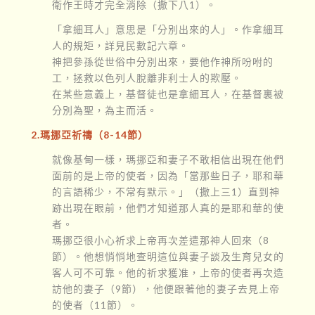
衛作王時才完全消除（撒下八1）。
「拿細耳人」意思是「分別出來的人」。作拿細耳
人的規矩，詳見民數記六章。
神把參孫從世俗中分別出來，要他作神所吩咐的
工，拯救以色列人脫離非利士人的欺壓。
在某些意義上，基督徒也是拿細耳人，在基督裏被
分別為聖，為主而活。
2.瑪挪亞祈禱（8-14節）
就像基甸一樣，瑪挪亞和妻子不敢相信出現在他們
面前的是上帝的使者，因為「當那些日子，耶和華
的言語稀少，不常有默示。」（撒上三1）直到神
跡出現在眼前，他們才知道那人真的是耶和華的使
者。
瑪挪亞很小心祈求上帝再次差遣那神人回來（8
節）。他想悄悄地查明這位與妻子談及生育兒女的
客人可不可靠。他的祈求獲准，上帝的使者再次造
訪他的妻子（9節），他便跟著他的妻子去見上帝
的使者（11節）。