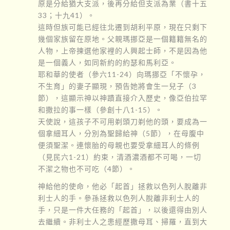
原是分給猶大支派，後再分給但支派為業（書十五
33；十九41）。
這時但族可能已經往北遷到胡利平原，現在只剩下
幾個家族留在原地。父親瑪挪亞是一個籍籍無名的
人物，上帝揀選他家裡的人興起士師，不是因為他
是一個義人，如同新約的約瑟和馬利亞。
耶和華的使者（參六11-24）向瑪挪亞「不懷孕，
不生育」的妻子顯現，預告她將會生一兒子（3
節），這顯示神以神蹟直接介入歷史，像亞伯拉罕
和撒拉的事一樣（參創十八1-15）。
天使說，這孩子不可用剃頭刀剃他的頭，要成為一
個拿細耳人，分別為聖歸給神（5節），在母腹中
便須聖潔。連懷胎的母親也要受拿細耳人的條例
（見民六1-21）約束，清酒濃酒都不可喝，一切
不潔之物也不可吃（4節）。
神給他的使命，他必「起首」拯救以色列人脫離非
利士人的手。參孫拯救以色列人脫離非利士人的
手，只是一件大任務的「起首」，以後還得由別人
去繼續。非利士人之患經歷撒母耳、掃羅，直到大