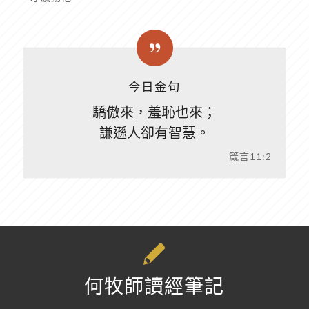
今日金句
驕傲來，羞恥也來；
謙遜人卻有智慧。
箴言11:2
何牧師讀經筆記