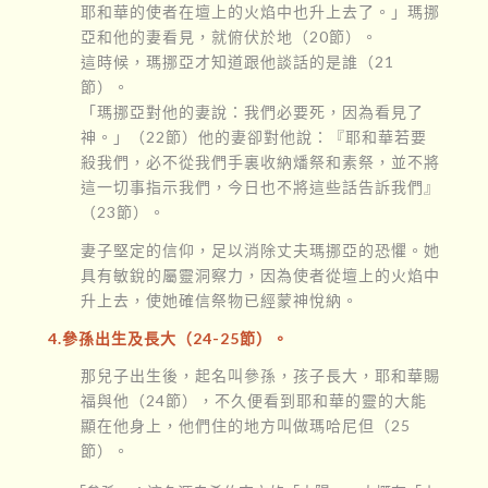
耶和華的使者在壇上的火焰中也升上去了。」瑪挪
亞和他的妻看見，就俯伏於地（20節）。
這時候，瑪挪亞才知道跟他談話的是誰（21
節）。
「瑪挪亞對他的妻說：我們必要死，因為看見了
神。」（22節）他的妻卻對他說：『耶和華若要
殺我們，必不從我們手裏收納燔祭和素祭，並不將
這一切事指示我們，今日也不將這些話告訴我們』
（23節）。
妻子堅定的信仰，足以消除丈夫瑪挪亞的恐懼。她
具有敏銳的屬靈洞察力，因為使者從壇上的火焰中
升上去，使她確信祭物已經蒙神悅納。
4.參孫出生及長大（24-25節）。
那兒子出生後，起名叫參孫，孩子長大，耶和華賜
福與他（24節），不久便看到耶和華的靈的大能
顯在他身上，他們住的地方叫做瑪哈尼但（25
節）。