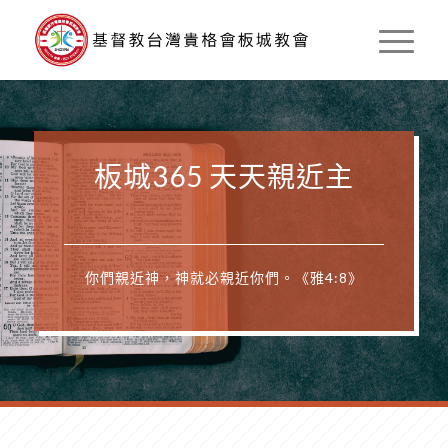
板城365 天天親近主
你們親近神，神就必親近你們。《雅4:8》