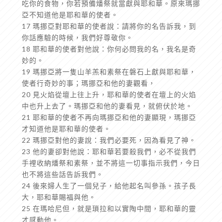
吃你的食物，你若預備燔祭就當獻與耶和華。原來瑪挪
亞不知道他是耶和華的使者。
17 瑪挪亞對耶和華的使者說：請將你的名告訴我，到
你話應驗的時候，我們好尊敬你。
18 耶和華的使者對他說：你何必問我的名，我名是奇
妙的。
19 瑪挪亞將一隻山羊羔和素祭在磐石上獻與耶和華，
使者行奇妙的事；瑪挪亞和他的妻觀看，
20 見火焰從壇上往上升，耶和華的使者在壇上的火焰
中也升上去了。瑪挪亞和他的妻看見，就俯伏於地。
21 耶和華的使者不再向瑪挪亞和他的妻顯現，瑪挪亞
才知道他是耶和華的使者。
22 瑪挪亞對他的妻說：我們必要死，因為看見了神。
23 他的妻卻對他說：耶和華若要殺我們，必不從我們
手裡收納燔祭和素祭，並不將這一切事指示我們，今日
也不將這些話告訴我們。
24 後來婦人生了一個兒子，給他起名叫參孫。孩子長
大，耶和華賜福與他。
25 在瑪哈尼但，就是瑣拉和以實陶中間，耶和華的靈
才感動他。