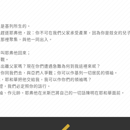
他是基列所生的。
就趕逐耶弗他，說：你不可在我們父家承受產業，因為你是妓女的兒
他那裡聚集，與他一同出入。
要叫耶弗他回來；
爭戰。
我出離父家嗎？現在你們遭遇急難為何到我這裡來呢？
要你同我們去，與亞捫人爭戰；你可以作基列一切居民的領袖。
戰，耶和華把他交給我，我可以作你們的領袖嗎？
見證，我們必定照你的話行。
領袖、作元帥。耶弗他在米斯巴將自己的一切話陳明在耶和華面前。