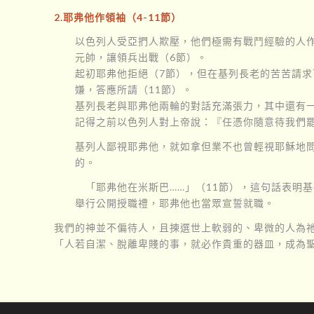
2.耶弗他作領袖（4-11節）
以色列人受亞捫人欺壓，他們極需有戰鬥經驗的人
元帥，讓領兵出戰（6節）。
起初耶弗他拒絕（7節），但在基列長老的苦苦請求
嫌，答應所請（11節）。
基列長老與耶弗他兩輪的對話充滿張力，其中還有一
記得之前以色列人對上帝說：『任憑你隨意待我們罷
基列人鄙視耶弗他，就如拿但業不也曾輕視耶穌地
的。
「耶弗他在米斯巴……」（11節），這句話表明
舉行公開授職禮，耶弗他也當眾宣誓就職。
我們的神並不偏待人，且揀選世上軟弱的、卑微的人為
「人若自潔、脫離卑賤的事，就必作貴重的器皿，成為聖