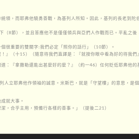
作統領，而耶弗他驍勇善戰，為基列人所知。因此，基列的長老到陀
下（8節），並且答應他不是僅僅領兵與亞捫人作戰而已。平亂之後
個很重要的雙關字:我們必定「照你的話行」（10節）。
！』（十15）（隨意待我們直譯是：『就按你眼中看為好的待我們
問道：『拿撒勒還能出甚麼好的麼？』（約一46）任何貶低耶弗他的
基列人立耶弗他作領袖的誠意。米斯巴，就是「守望樓」的意思，是
祂成就大事。
潔，合乎主用，預備行各樣的善事。」（提後二21）