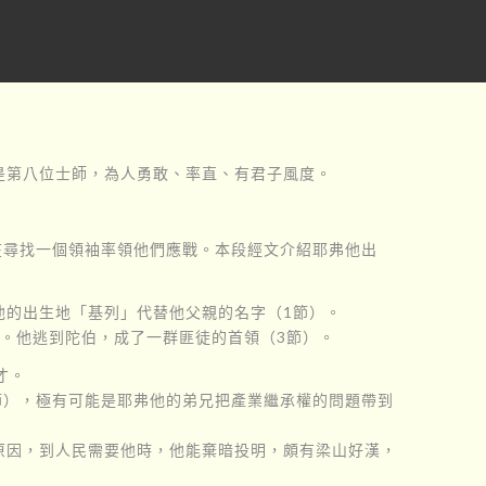
是第八位士師，為人勇敢、率直、有君子風度。
在尋找一個領袖率領他們應戰。本段經文介紹耶弗他出
他的出生地「基列」代替他父親的名字（1節）。
。他逃到陀伯，成了一群匪徒的首領（3節）。
才。
節），極有可能是耶弗他的弟兄把產業繼承權的問題帶到
原因，到人民需要他時，他能棄暗投明，頗有梁山好漢，