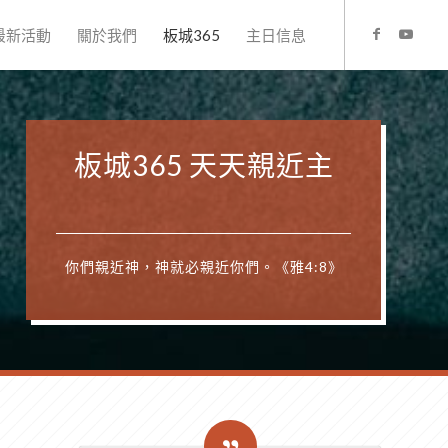
最新活動
關於我們
板城365
主日信息
板城365 天天親近主
你們親近神，神就必親近你們。《雅4:8》