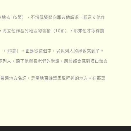
伯地去（5節），不惜低姿態向耶弗他請求，願意立他作
，將立他作基列地區的領袖（10節），耶弗他才冰釋前
』，10節）。正是從這個字，以色列人的拯救來到了。
基列人，聽了他與長老們的對話，應該都會感到啞口無言
個普通地方名詞，是當地百姓聚集敬拜神的地方。在那裏