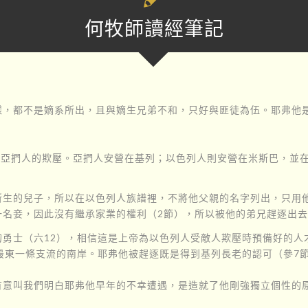
何牧師讀經筆記
樣，都不是嫡系所出，且與嫡生兄弟不和，只好與匪徒為伍。耶弗他
受到亞捫人的欺壓。亞捫人安營在基列；以色列人則安營在米斯巴，並
所生的兒子，所以在以色列人族譜裡，不將他父親的名字列出，只用
一名妾，因此沒有繼承家業的權利（2節），所以被他的弟兄趕逐出去
勇士（六12），相信這是上帝為以色列人受敵人欺壓時預備好的人
最東一條支流的南岸。耶弗他被趕逐既是得到基列長老的認可（參7
有意叫我們明白耶弗他早年的不幸遭遇，是造就了他剛強獨立個性的