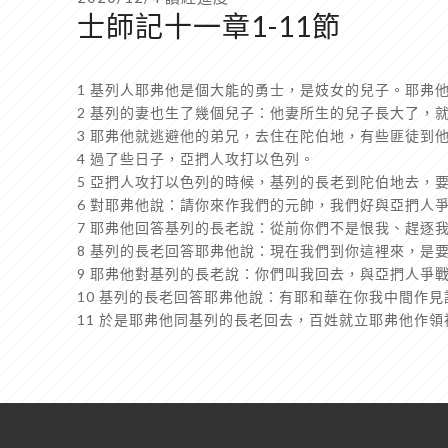
士師記十一章1-11節
1 基列人耶弗他是個大能的勇士，是妓女的兒子。耶弗
2 基列的妻也生了幾個兒子：他妻所生的兒子長大了，
3 耶弗他就逃避他的弟兄，去住在陀伯地，有些匪徒到
4 過了些日子，亞捫人攻打以色列。
5 亞捫人攻打以色列的時候，基列的長老到陀伯地去，
6 對耶弗他說：請你來作我們的元帥，我們好與亞捫人
7 耶弗他回答基列的長老說：從前你們不是恨我、趕逐
8 基列的長老回答耶弗他說：現在我們到你這裡來，是
9 耶弗他對基列的長老說：你們叫我回去，與亞捫人爭
10 基列的長老回答耶弗他說：有耶和華在你我中間作
11 於是耶弗他同基列的長老回去，百姓就立耶弗他作