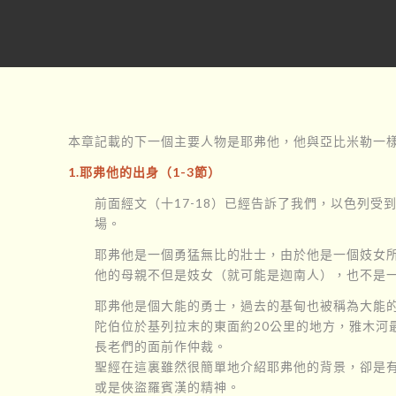
本章記載的下一個主要人物是耶弗他，他與亞比米勒一
1.耶弗他的出身（1-3節）
前面經文（十17-18）已經告訴了我們，以色列
場。
耶弗他是一個勇猛無比的壯士，由於他是一個妓女
他的母親不但是妓女（就可能是迦南人），也不是
耶弗他是個大能的勇士，過去的基甸也被稱為大能的
陀伯位於基列拉末的東面約20公里的地方，雅木河
長老們的面前作仲裁。
聖經在這裏雖然很簡單地介紹耶弗他的背景，卻是
或是俠盜羅賓漢的精神。