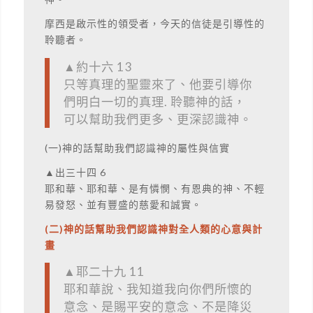
摩西是啟示性的領受者，今天的信徒是引導性的
聆聽者。
▲約十六 13
只等真理的聖靈來了、他要引導你
們明白一切的真理. 聆聽神的話，
可以幫助我們更多、更深認識神。
(一)神的話幫助我們認識神的屬性與信實
▲出三十四 6
耶和華、耶和華、是有憐憫、有恩典的神、不輕
易發怒、並有豐盛的慈愛和誠實。
(二)神的話幫助我們認識神對全人類的心意與計
畫
▲耶二十九 11
耶和華說、我知道我向你們所懷的
意念、是賜平安的意念、不是降災