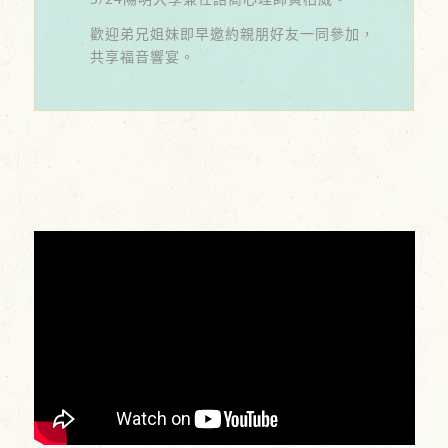
歡迎弟兄姐妹即早邀約親朋好友一同參加，
共享福音響宴。