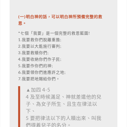
(一)明白神的話，可以明白神所預備完整的救
恩。
*七個「我要」是一個完整的救恩藍圖!
1.我要救你們脫離重擔;
2.我要以大能施行審判;
3.我要救贖你們;
4.我要收納你們作子民;
5.我要作你們的神;
6.我要領你們進應許之地;
7.我要把地賜給你們。
▲加四 4-5
4 及至時候滿足、神就差遣他的兒
子、為女子所生、且生在律法以
下、
5 要把律法以下的人贖出來、叫我
們得着兒子的名分。