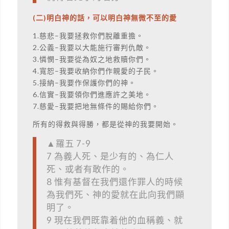
(二)明白神的話，可以明白神無微不至的愛
1.慈悲–我要拯救你們脫離重擔。
2.公義–我要以大能施行審判仇敵。
3.憐憫–我要從為奴之地救贖你們。
4.寬恕–我要收納你們作親愛的子民。
5.接納–我要作保護你們的神。
6.信實–我要領你們進應許之美地。
7.慈愛–我要把地無條件的賜給你們。
所有的得救與得勝，都是從神的我要開始。
▲羅五 7-9
7 為義人死、是少有的、為仁人
死、或者有敢作的。
8 惟有基督在我們還作罪人的時候
為我們死、神的愛就在此向我們顯
明了。
9 現在我們既靠着他的血稱義、就