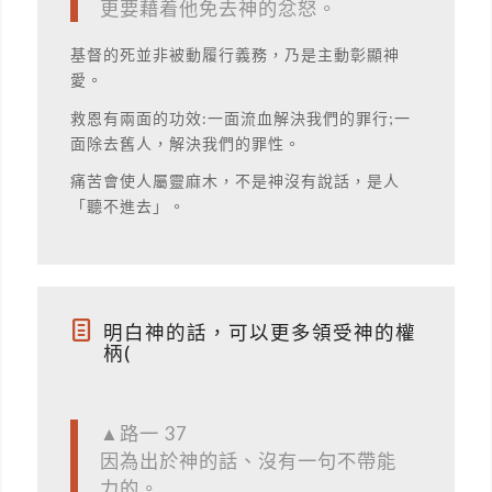
更要藉着他免去神的忿怒。
基督的死並非被動履行義務，乃是主動彰顯神
愛。
救恩有兩面的功效:一面流血解決我們的罪行;一
面除去舊人，解決我們的罪性。
痛苦會使人屬靈麻木，不是神沒有說話，是人
「聽不進去」。
明白神的話，可以更多領受神的權
柄(
▲路一 37
因為出於神的話、沒有一句不帶能
力的。