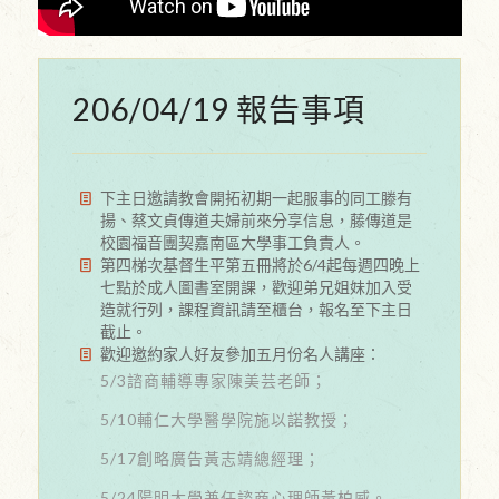
206/04/19 報告事項
下主日邀請教會開拓初期一起服事的同工滕有
揚、蔡文貞傳道夫婦前來分享信息，藤傳道是
校園福音團契嘉南區大學事工負責人。
第四梯次基督生平第五冊將於6/4起每週四晚上
七點於成人圖書室開課，歡迎弟兄姐妹加入受
造就行列，課程資訊請至櫃台，報名至下主日
截止。
歡迎邀約家人好友參加五月份名人講座：
5/3諮商輔導專家陳美芸老師；
5/10輔仁大學醫學院施以諾教授；
5/17創略廣告黃志靖總經理；
5/24陽明大學兼任諮商心理師黃柏威。