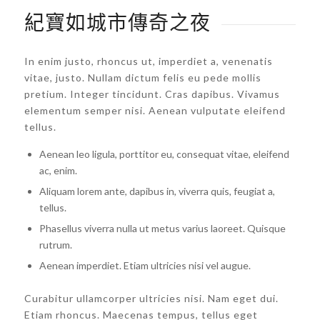
紀寶如城市傳奇之夜
In enim justo, rhoncus ut, imperdiet a, venenatis
vitae, justo. Nullam dictum felis eu pede mollis
pretium. Integer tincidunt. Cras dapibus. Vivamus
elementum semper nisi. Aenean vulputate eleifend
tellus.
Aenean leo ligula, porttitor eu, consequat vitae, eleifend
ac, enim.
Aliquam lorem ante, dapibus in, viverra quis, feugiat a,
tellus.
Phasellus viverra nulla ut metus varius laoreet. Quisque
rutrum.
Aenean imperdiet. Etiam ultricies nisi vel augue.
Curabitur ullamcorper ultricies nisi. Nam eget dui.
Etiam rhoncus. Maecenas tempus, tellus eget