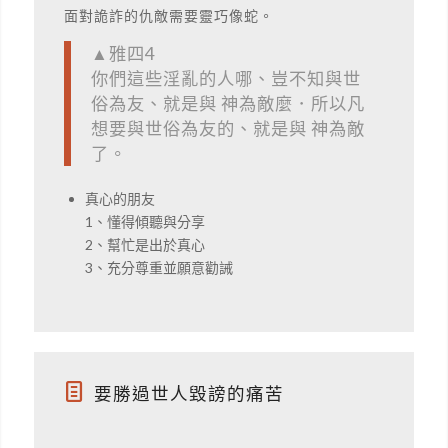
面對詭詐的仇敵需要靈巧像蛇。
▲雅四4
你們這些淫亂的人哪、豈不知與世
俗為友、就是與 神為敵麼．所以凡
想要與世俗為友的、就是與 神為敵
了。
真心的朋友
1、懂得傾聽與分享
2、幫忙是出於真心
3、充分尊重並願意勸誡
要勝過世人毀謗的痛苦