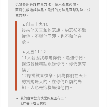
仇敵善用造謠抹黑方法，使人產生恐懼。
面對仇敵造謠抹黑，最好的方法是直球對決，並
依靠神。
▲創三十九10
後來他天天和約瑟說、約瑟卻不聽
從他、不與他同寢、也不和他在一
處。
▲太五11 12
11人若因我辱罵你們、逼迫你們、
捏造各樣壞話毀謗你們、你們就有
福了。
12應當歡喜快樂．因為你們在天上
的賞賜是大的．在你們以前的先
知、人也是這樣逼迫他們。
我們應當歡喜快樂的原因有二：
1.在天上有大賞賜