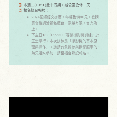
本週二(10/10)雙十假期，辦公室公休一天
報名櫃台報報：
2024聖經經文掛曆，每幅售價80元，欲購
買會後請洽報名櫃台，數量有限，售完為
止。
下主日13:30-15:30「專業攝影機訓練」於
正堂舉行，本次訓練是「攝影機的基本原
理與操作」。邀請有負擔參與攝影服事的
弟兄姐妹參加，請至櫃台登記報名。