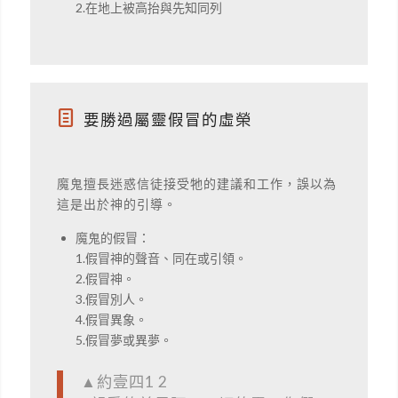
2.在地上被高抬與先知同列
要勝過屬靈假冒的虛榮
魔鬼擅長迷惑信徒接受牠的建議和工作，誤以為
這是出於神的引導。
魔鬼的假冒：
1.假冒神的聲音、同在或引領。
2.假冒神。
3.假冒別人。
4.假冒異象。
5.假冒夢或異夢。
▲約壹四1 2