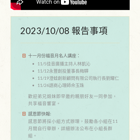
2023/10/08 報告事項
十一月份福音月名人講座：
11/5佳音廣播主持人林凱沁
11/12永豐創投董事長梅驊
11/19澄蛙創新顧問有限公司執行長劉耀仁
11/26語商心理師佘玉珠
歡迎弟兄姐妹即早邀約親朋好友一同參加，
共享福音響宴。
感恩節快報:
感恩節將採小組方式辦理，鼓勵各小組在11
月間自行舉辦，詳細辦法公布在小組長群
組。