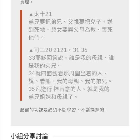
真理。
▲太十21
弟兄要把弟兄、父親要把兒子、送
到死地．兒女要與父母為敵、害死
他們。
▲可三20 2121，31 35
33耶穌回答說、誰是我的母親、誰
是我的弟兄。
34就四面觀看那周圍坐着的人、
說、看哪、我的母親、我的弟兄。
35凡遵行 神旨意的人、就是我的
弟兄姐妹和母親了。
屬靈的功課是必須不斷學習、不斷操練的。
小組分享討論