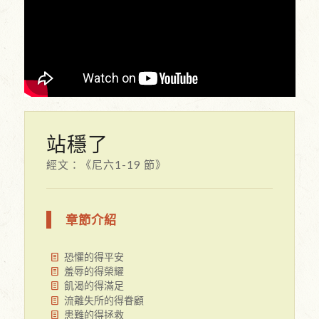
站穩了
經文：《尼六1-19 節》
章節介紹
恐懼的得平安
羞辱的得榮耀
飢渴的得滿足
流離失所的得眷顧
患難的得拯救