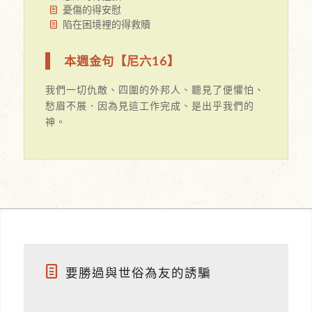
憂傷的得安慰
陷在困境裡的得救贖
本週金句【尼六16】
我們一切仇敵、四圍的外邦人、聽見了便懼怕、
愁眉不展．因為見這工作完成、是出乎我們的
神。
要勝過與世俗為友的誘騙