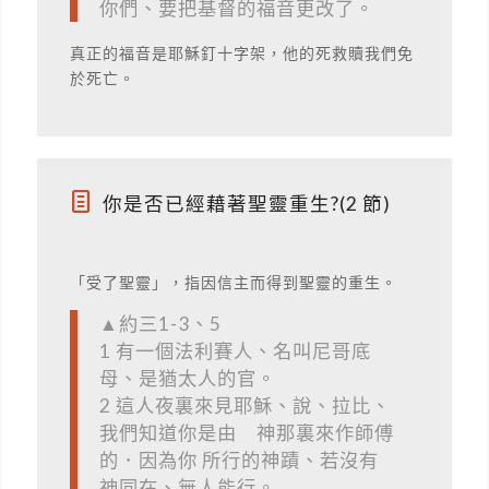
你們、要把基督的福音更改了。
真正的福音是耶穌釘十字架，他的死救贖我們免
於死亡。
你是否已經藉著聖靈重生?(2 節)
「受了聖靈」，指因信主而得到聖靈的重生。
▲約三1-3、5
1 有一個法利賽人、名叫尼哥底
母、是猶太人的官。
2 這人夜裏來見耶穌、說、拉比、
我們知道你是由 神那裏來作師傅
的．因為你 所行的神蹟、若沒有
神同在、無人能行。