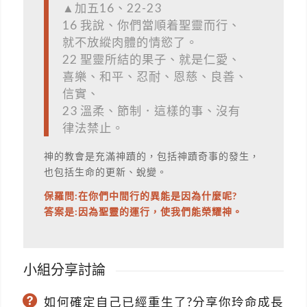
▲加五16、22-23
16 我說、你們當順着聖靈而行、
就不放縱肉體的情慾了。
22 聖靈所結的果子、就是仁愛、
喜樂、和平、忍耐、恩慈、良善、
信實、
23 溫柔、節制．這樣的事、沒有
律法禁止。
神的教會是充滿神蹟的，包括神蹟奇事的發生，
也包括生命的更新、蛻變。
保羅問:在你們中間行的異能是因為什麼呢?
答案是:因為聖靈的運行，使我們能榮耀神。
小組分享討論
如何確定自己已經重生了?分享你玲命成長