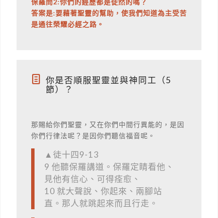
保羅問2:你們的經歷都是徒然的嗎？
答案是:要藉著聖靈的幫助，使我們知道為主受苦
是通往榮耀必經之路。
你是否順服聖靈並與神同工（5
節）？
那賜給你們聖靈，又在你們中間行異能的，是因
你們行律法呢？是因你們聽信福音呢。
▲徒十四9-13
9 他聽保羅講道。保羅定睛看他、
見他有信心、可得痊愈、
10 就大聲說、你起來、兩腳站
直。那人就跳起來而且行走。