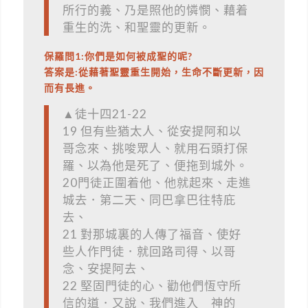
所行的義、乃是照他的憐憫、藉着
重生的洗、和聖靈的更新。
保羅問1:你們是如何被成聖的呢?
答案是:從藉著聖靈重生開始，生命不斷更新，因
而有長進。
▲徒十四21-22
19 但有些猶太人、從安提阿和以
哥念來、挑唆眾人、就用石頭打保
羅、以為他是死了、便拖到城外。
20門徒正圍着他、他就起來、走進
城去．第二天、同巴拿巴往特庇
去、
21 對那城裏的人傳了福音、使好
些人作門徒．就回路司得、以哥
念、安提阿去、
22 堅固門徒的心、勸他們恆守所
信的道．又說、我們進入 神的