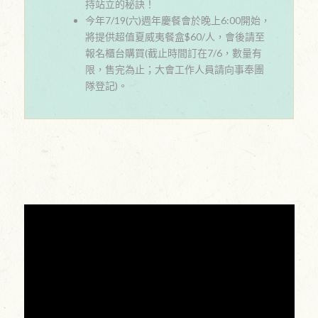
持站立的秘訣！
今年7/19(六)週年慶餐會於晚上6:00開始，
將提供超值夏威夷餐盒$60/人，會後請至
報名櫃台購買(截止時間訂在7/6，數量有
限，售完為止；大會工作人員請向事奉團
隊登記)。