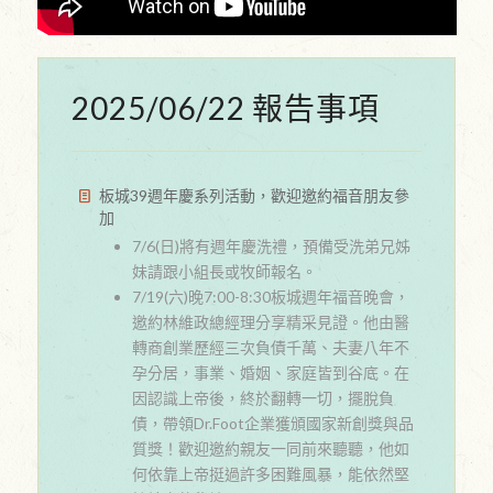
2025/06/22 報告事項
板城39週年慶系列活動，歡迎邀約福音朋友參
加
7/6(日)將有週年慶洗禮，預備受洗弟兄姊
妹請跟小組長或牧師報名。
7/19(六)晚7:00-8:30板城週年福音晚會，
邀約林維政總經理分享精采見證。他由醫
轉商創業歷經三次負債千萬、夫妻八年不
孕分居，事業、婚姻、家庭皆到谷底。在
因認識上帝後，終於翻轉一切，擺脫負
債，帶領Dr.Foot企業獲頒國家新創獎與品
質獎！歡迎邀約親友一同前來聽聽，他如
何依靠上帝挺過許多困難風暴，能依然堅