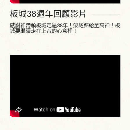
板城38週年回顧影片
感謝神帶領板城走過38年！榮耀歸給至高神！板
城要繼續走在上帝的心意裡！