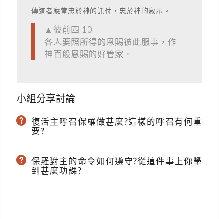
傳道者應當忠於神的託付，忠於神的啟示。
▲彼前四 10
各人要照所得的恩賜彼此服事，作
神百般恩賜的好管家。
小組分享討論
復活主呼召保羅做甚麼?這樣的呼召有何重
要?
保羅對主的命令如何遵守?從這件事上你學
到甚麼功課?