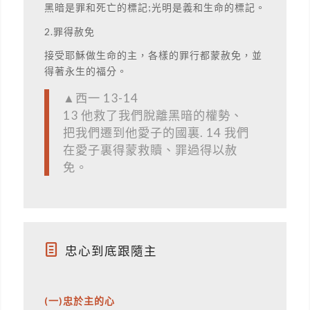
黑暗是罪和死亡的標記;光明是義和生命的標記。
2.罪得赦免
接受耶穌做生命的主，各樣的罪行都蒙赦免，並
得著永生的福分。
▲西一 13-14
13 他救了我們脫離黑暗的權勢、
把我們遷到他愛子的國裏. 14 我們
在愛子裏得蒙救贖、罪過得以赦
免。
忠心到底跟隨主
(一)忠於主的心