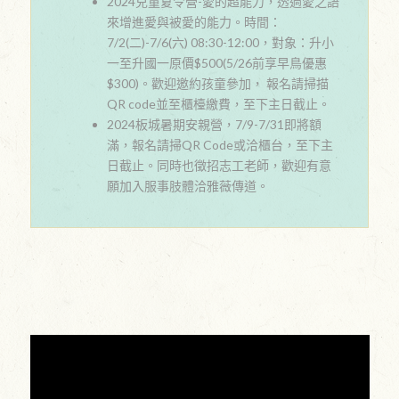
2024兒童夏令營-愛的超能力，透過愛之語
來增進愛與被愛的能力。時間：
7/2(二)-7/6(六) 08:30-12:00，對象：升小
一至升國一原價$500(5/26前享早鳥優惠
$300)。歡迎邀約孩童參加， 報名請掃描
QR code並至櫃檯繳費，至下主日截止。
2024板城暑期安親營，7/9-7/31即將額
滿，報名請掃QR Code或洽櫃台，至下主
日截止。同時也徵招志工老師，歡迎有意
願加入服事肢體洽雅薇傳道。