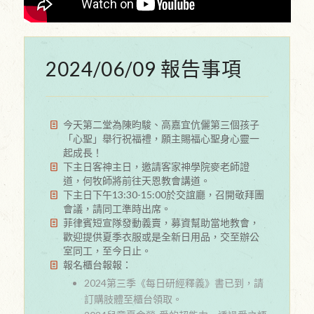
2024/06/09 報告事項
今天第二堂為陳昀駿、高嘉宜伉儷第三個孩子
「心聖」舉行祝福禮，願主賜福心聖身心靈一
起成長！
下主日客神主日，邀請客家神學院麥老師證
道，何牧師將前往天恩教會講道。
下主日下午13:30-15:00於交誼廳，召開敬拜團
會議，請同工準時出席。
菲律賓短宣隊發動義賣，募資幫助當地教會，
歡迎提供夏季衣服或是全新日用品，交至辦公
室同工，至今日止。
報名櫃台報報：
2024第三季《每日研經釋義》書已到，請
訂購肢體至櫃台領取。