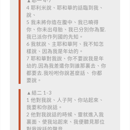
▲耶一 4-7
4 耶利米說、耶和華的話臨到我、
說、
5 我未將你造在腹中、我已曉得
你、你未出母胎、我已分別你為聖.
我已派你作列國的先知。
6 我就說、主耶和華阿、我不知怎
樣說、因為我是年幼的。
7 耶和華對我說、你不要說我是年
幼的.因為我差遣你到誰那裏去、你
都要去.我吩咐你說甚麼話、 你都
要說。
▲結二 1-3
1 他對我說、人子阿、你站起來、
我要和你說話。
2 他對我說話的時候、靈就進入我
裏面、使我站起來、我便聽見那位
對我說話的聲音.