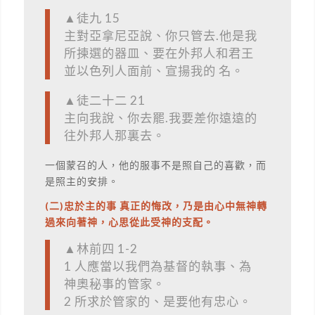
▲徒九 15
主對亞拿尼亞說、你只管去.他是我
所揀選的器皿、要在外邦人和君王
並以色列人面前、宣揚我的 名。
▲徒二十二 21
主向我說、你去罷.我要差你遠遠的
往外邦人那裏去。
一個蒙召的人，他的服事不是照自己的喜歡，而
是照主的安排。
(二)忠於主的事 真正的悔改，乃是由心中無神轉
過來向著神，心思從此受神的支配。
▲林前四 1-2
1 人應當以我們為基督的執事、為
神奧秘事的管家。
2 所求於管家的、是要他有忠心。