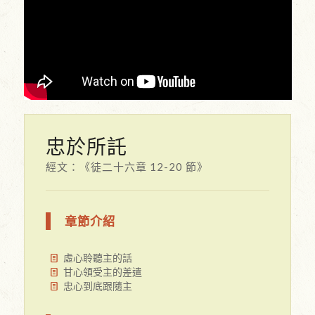
忠於所託
經文：《徒二十六章 12-20 節》
章節介紹
虛心聆聽主的話
甘心領受主的差遣
忠心到底跟隨主