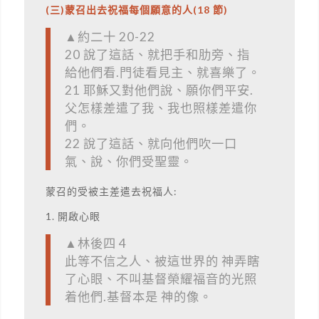
(三)蒙召出去祝福每個願意的人(18 節)
▲約二十 20-22
20 說了這話、就把手和肋旁、指
給他們看.門徒看見主、就喜樂了。
21 耶穌又對他們說、願你們平安.
父怎樣差遣了我、我也照樣差遣你
們。
22 說了這話、就向他們吹一口
氣、說、你們受聖靈。
蒙召的受被主差遣去祝福人:
1. 開啟心眼
▲林後四 4
此等不信之人、被這世界的 神弄瞎
了心眼、不叫基督榮耀福音的光照
着他們.基督本是 神的像。