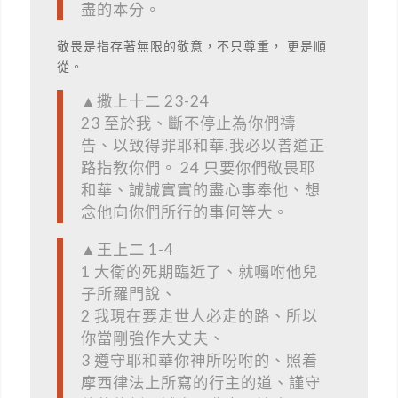
盡的本分。
敬畏是指存著無限的敬意，不只尊重， 更是順
從。
▲撒上十二 23-24
23 至於我、斷不停止為你們禱
告、以致得罪耶和華.我必以善道正
路指教你們。 24 只要你們敬畏耶
和華、誠誠實實的盡心事奉他、想
念他向你們所行的事何等大。
▲王上二 1-4
1 大衛的死期臨近了、就囑咐他兒
子所羅門說、
2 我現在要走世人必走的路、所以
你當剛強作大丈夫、
3 遵守耶和華你神所吩咐的、照着
摩西律法上所寫的行主的道、謹守