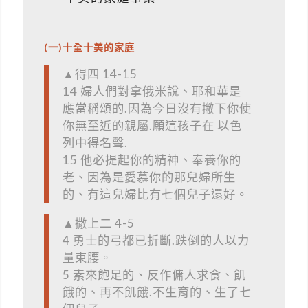
(一)十全十美的家庭
▲得四 14-15
14 婦人們對拿俄米說、耶和華是
應當稱頌的.因為今日沒有撇下你使
你無至近的親屬.願這孩子在 以色
列中得名聲.
15 他必提起你的精神、奉養你的
老、因為是愛慕你的那兒婦所生
的、有這兒婦比有七個兒子還好。
▲撒上二 4-5
4 勇士的弓都已折斷.跌倒的人以力
量束腰。
5 素來飽足的、反作傭人求食、飢
餓的、再不飢餓.不生育的、生了七