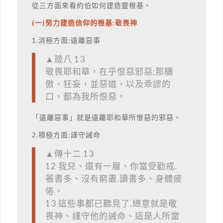
從三方面來看約伯如何建造靈根基。
(一)努力建造信仰的根基:敬畏神
1.消極方面:遠離惡事
▲箴八 13
敬畏耶和華，在乎恨惡邪惡;那驕
傲、狂妄，並惡道，以及乖謬的
口，都為我所恨惡。
「遠離惡事」就是遠離耶和華所恨惡的邪惡。
2.積極方面:謹守誡命
▲傳十二 13
12 我兒、還有一層、你當受勸戒.
著書多、沒有窮盡.讀書多、身體疲
倦。
13 這些事都已聽見了.總意就是敬
畏神、謹守他的誡命、這是人所當