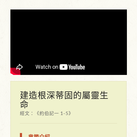
建造根深蒂固的屬靈生
命
經文：《約伯記一 1-5》
章節介紹