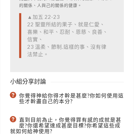
的關係、人與己的關係的健康。
▲加五 22-23
22 聖靈所結的果子、就是仁愛、
喜樂、和平、忍耐、恩慈、良善、
信實、
23 溫柔、節制.這樣的事、沒有律
法禁止。
小組分享討論
你覺得神給你得才幹是甚麼?你如何使用這
些才幹盡自己的本分?
直到目前為止，你覺得罪有感的成就是甚
麼?你還希望達成甚麼目標?你希望這些成
就如何給神使用?