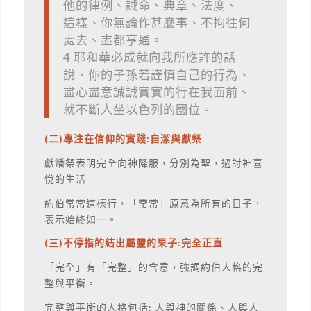
他的律例、誡命、典章、法度、
這樣、你無論作甚麼事、不拘往何
處去、盡都亨通。
4 耶和華必成就向我所應許的話
說、你的子孫若謹慎自己的行為、
盡心盡意誠誠實實的行在我面前、
就不斷人坐以色列的國位。
(二)專注在信仰的實踐:自潔與獻祭
獻燔祭表明完全向神降服，分別為聖，過討神喜
悅的生活。
約伯常常這樣行，「常常」原意為所有的日子，
表示始終如一。
(三)不停指的結出屬靈的果子:完全正直
「完全」有「完整」的含意，強調約伯人格的完
整與平衡。
完整與平衡的人格包括: 人與神的關係、人與人