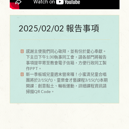
2025/02/02 報告事項
感謝主使我們同心敬拜，並有份於愛心奉獻。
下主日下午1:30執事同工會，請各部門將報告
事項提早寄至教會電子信箱，方便行政同工製
作PPT。
新一季板城兒童週末營來囉！小蜜滴兒童合唱
團將於2/15(六)、童樂會才藝課程3/15(六)本期
開課：創意黏土、輪板運動，詳細課程資訊請
掃描QR Code。