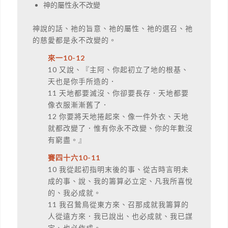
神的屬性永不改變
神說的話、祂的旨意、祂的屬性、祂的選召、祂
的慈愛都是永不改變的。
來一10-12
10 又說、『主阿、你起初立了地的根基、
天也是你手所造的．
11 天地都要滅沒、你卻要長存．天地都要
像衣服漸漸舊了．
12 你要將天地捲起來、像一件外衣、天地
就都改變了．惟有你永不改變、你的年數沒
有窮盡。』
賽四十六10-11
10 我從起初指明末後的事、從古時言明未
成的事、說、我的籌算必立定、凡我所喜悅
的、我必成就。
11 我召鷙鳥從東方來、召那成就我籌算的
人從遠方來．我已說出、也必成就、我已謀
定、也必作成。