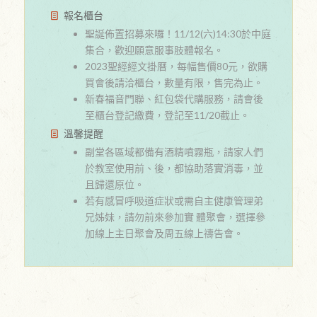
報名櫃台
聖誕佈置招募來囉！11/12(六)14:30於中庭
集合，歡迎願意服事肢體報名。
2023聖經經文掛曆，每幅售價80元，欲購
買會後請洽櫃台，數量有限，售完為止。
新春福音門聯、紅包袋代購服務，請會後
至櫃台登記繳費，登記至11/20截止。
溫馨提醒
副堂各區域都備有酒精噴霧瓶，請家人們
於教室使用前、後，都協助落實消毒，並
且歸還原位。
若有感冒呼吸道症狀或需自主健康管理弟
兄姊妹，請勿前來參加實 體聚會，選擇參
加線上主日聚會及周五線上禱告會。