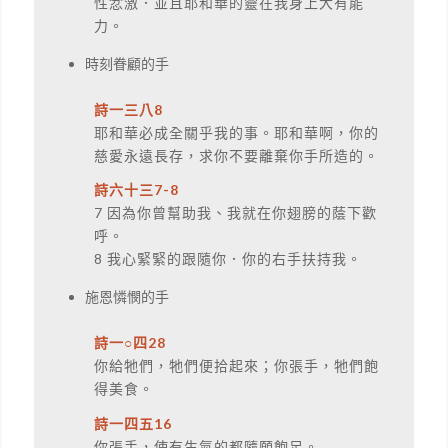
性忿激．並且耶和華的靈在我身上大有能
力。
時刻眷顧的手
詩一三八8
耶和華必成全關乎我的事。耶和華啊，你的
慈愛永遠長存，求你不要離棄你手所造的。
詩六十三7-8
7 因為你曾幫助我、我就在你翅膀的蔭下歡
呼。
8 我心緊緊的跟隨你．你的右手扶持我。
施恩憐憫的手
詩一○四28
你給牠們，牠們便拾起來；你張手，牠們飽
得美食。
詩一四五16
你張手，使有生氣的都隨願飽足。