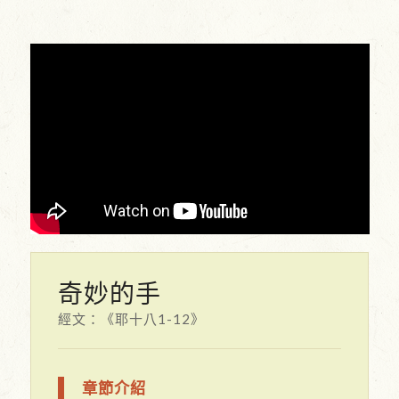
奇妙的手
經文：《耶十八1-12》
章節介紹