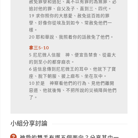
赦免罪孽和過犯、萬不以有罪的為無罪、必
追討他的罪、自父及子、直到三、四代。
19 求你照你的大慈愛、赦免這百姓的罪
孽、好像你從埃及到如今、常赦免他們一
樣。
20 耶和華說、我照着你的話赦免了他們。
拿三5-10
5 尼尼微人信服 神、便宣告禁食、從最大
的到至小的都穿麻衣。
6 這信息傳到尼尼微王的耳中、他就下了寶
座、脫下朝服、披上麻布、坐在灰中。
10 於是 神察看他們的行為、見他們離開
惡道、他就後悔、不把所說的災禍降與他們
了。
小組分享討論
神愛的雙手有哪五個面向？分享其中一