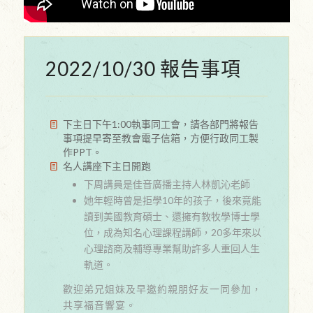
2022/10/30 報告事項
下主日下午1:00執事同工會，請各部門將報告
事項提早寄至教會電子信箱，方便行政同工製
作PPT。
名人講座下主日開跑
下周講員是佳音廣播主持人林凱沁老師
她年輕時曾是拒學10年的孩子，後來竟能
讀到美國教育碩士、還擁有教牧學博士學
位，成為知名心理課程講師，20多年來以
心理諮商及輔導專業幫助許多人重回人生
軌道。
歡迎弟兄姐妹及早邀約親朋好友一同參加，
共享福音響宴。