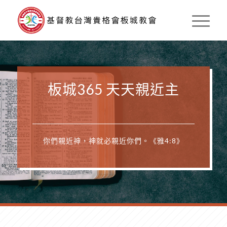
板城365 天天親近主
你們親近神，神就必親近你們。《雅4:8》