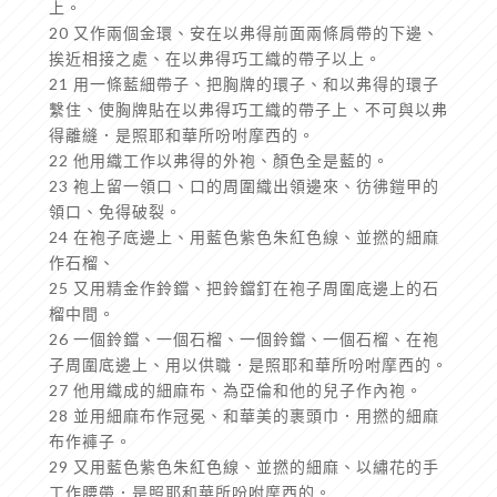
上。
20 又作兩個金環、安在以弗得前面兩條肩帶的下邊、
挨近相接之處、在以弗得巧工織的帶子以上。
21 用一條藍細帶子、把胸牌的環子、和以弗得的環子
繫住、使胸牌貼在以弗得巧工織的帶子上、不可與以弗
得離縫．是照耶和華所吩咐摩西的。
22 他用織工作以弗得的外袍、顏色全是藍的。
23 袍上留一領口、口的周圍織出領邊來、彷彿鎧甲的
領口、免得破裂。
24 在袍子底邊上、用藍色紫色朱紅色線、並撚的細麻
作石榴、
25 又用精金作鈴鐺、把鈴鐺釘在袍子周圍底邊上的石
榴中間。
26 一個鈴鐺、一個石榴、一個鈴鐺、一個石榴、在袍
子周圍底邊上、用以供職．是照耶和華所吩咐摩西的。
27 他用織成的細麻布、為亞倫和他的兒子作內袍。
28 並用細麻布作冠冕、和華美的裹頭巾．用撚的細麻
布作褲子。
29 又用藍色紫色朱紅色線、並撚的細麻、以繡花的手
工作腰帶．是照耶和華所吩咐摩西的。