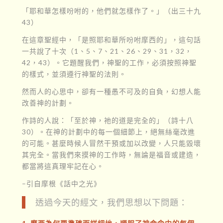
「耶和華怎樣吩咐的，他們就怎樣作了。」（出三十九
43）
在這章聖經中，「是照耶和華所吩咐摩西的」，這句話
一共說了十次（1、5、7、21、26、29、31，32，
42，43）。它題醒我們，神聖的工作，必須按照神聖
的樣式，並須遵行神聖的法則。
然而人的心思中，卻有一種愚不可及的自負，幻想人能
改善神的計劃。
作詩的人說：「至於神，祂的道是完全的」（詩十八
30）。在神的計劃中的每一個細節上，絕無絲毫改進
的可能。甚麼時候人冒然干預或加以改變，人只能毀壞
其完全。當我們來摸神的工作時，無論是福音或建造，
都當將這真理牢記在心。
–引自摩根《話中之光》
透過今天的經文，我們思想以下問題：