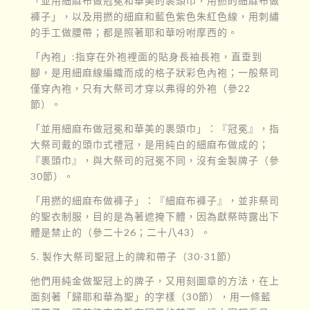
「並用細麻布做冠冕和華美的裹頭巾，用撚的細麻布做
褲子」，以及用撚的細麻和藍色紫色朱紅色線，用刺繡
的手工做腰帶；都是照著耶和華吩咐摩西的。
「內袍」:指穿在外袍裡面的貼身長袖長袍，直垂到
腳，是用細麻線編織而成的格子狀彩色內袍；一般祭司
僅穿內袍，只有大祭司才穿以弗得的外袍（參22
節）。
「並用細麻布做冠冕和華美的裹頭巾」：『冠冕』，指
大祭司戴的頭巾式禮冠，是用純白的細麻布做成的；
『裹頭巾』，與大祭司的冠冕不同，沒有金製牌子（參
30節）。
「用撚的細麻布做褲子」：『細麻布褲子』，並非祭司
的聖衣制服，目的是為著遮掩下體，因為獻祭時露出下
體是禁止的（參二十26；二十八43）。
5. 製作大祭司聖冠上的牌和帶子（30-31節）
他們用純金做聖冠上的牌子，又用刻圖章的方法，在上
面刻著「歸耶和華為聖」的字樣（30節），用一條藍