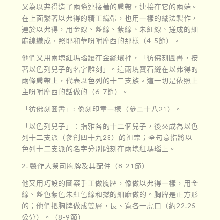
又為以弗得造了兩條連接著的肩帶，連接在它的兩端。
在上面繫著以弗得的精工織帶，也用一樣的織法製作，
連於以弗得，用金線、藍線、紫線、朱紅線、搓成的細
麻線織成，照耶和華吩咐摩西的那樣（4-5節）。
他們又用兩塊紅瑪瑙鑲在金絲環裡，「彷佛刻圖書，按
著以色列兒子的名字雕刻」。這兩塊寶石縫在以弗得的
兩條肩帶上，代表以色列的十二支族。這一切是依照上
主吩咐摩西的話做的（6-7節）。
「彷佛刻圖書」: 像刻印章一樣（參二十八21）。
「以色列兒子」：指雅各的十二個兒子，後來成為以色
列十二支派（參創四十九28）的祖宗；全句意指將以
色列十二支派的名字分別雕刻在兩塊紅瑪瑙上。
2. 製作大祭司胸牌及其配件（8-21節）
他又用巧設的圖案手工做胸牌，像做以弗得一樣，用金
線、藍色紫色朱紅色線和撚的細麻做的。胸牌是正方形
的；他們把胸牌做成雙層，長、寬各一虎口（約22.25
公分）。（8-9節）