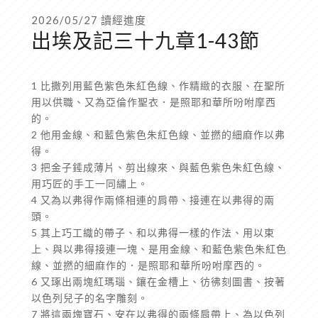
2026/05/27 讀經進度
出埃及記三十九章1-43節
1 比撒列用藍色紫色朱紅色線、作精緻的衣服、在聖所
用以供職、又為亞倫作聖衣．是照耶和華所吩咐摩西
的。
2 他用金線、和藍色紫色朱紅色線、並撚的細麻作以弗
得。
3 把金子錘成薄片、剪出線來、與藍色紫色朱紅色線、
用巧匠的手工一同繡上。
4 又為以弗得作兩條相連的肩帶、接連在以弗得的兩
頭。
5 其上巧工織的帶子、和以弗得一樣的作法、用以束
上、與以弗得接連一塊、是用金線、和藍色紫色朱紅色
線、並撚的細麻作的．是照耶和華所吩咐摩西的。
6 又琢出兩塊紅瑪瑙、鑲在金槽上、彷彿刻圖書、按著
以色列兒子的名字雕刻。
7 將這兩塊寶石、安在以弗得的兩條肩帶上、為以色列