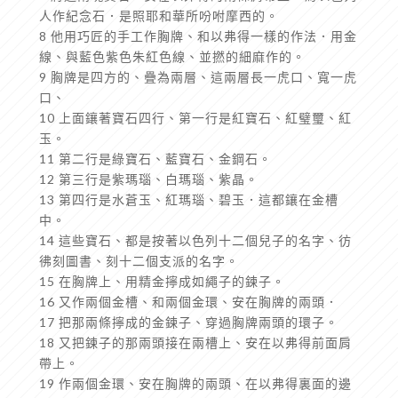
人作紀念石．是照耶和華所吩咐摩西的。
8 他用巧匠的手工作胸牌、和以弗得一樣的作法．用金
線、與藍色紫色朱紅色線、並撚的細麻作的。
9 胸牌是四方的、疊為兩層、這兩層長一虎口、寬一虎
口、
10 上面鑲著寶石四行、第一行是紅寶石、紅璧璽、紅
玉。
11 第二行是綠寶石、藍寶石、金鋼石。
12 第三行是紫瑪瑙、白瑪瑙、紫晶。
13 第四行是水蒼玉、紅瑪瑙、碧玉．這都鑲在金槽
中。
14 這些寶石、都是按著以色列十二個兒子的名字、彷
彿刻圖書、刻十二個支派的名字。
15 在胸牌上、用精金擰成如繩子的鍊子。
16 又作兩個金槽、和兩個金環、安在胸牌的兩頭．
17 把那兩條擰成的金鍊子、穿過胸牌兩頭的環子。
18 又把鍊子的那兩頭接在兩槽上、安在以弗得前面肩
帶上。
19 作兩個金環、安在胸牌的兩頭、在以弗得裏面的邊