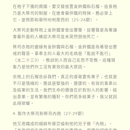
在袍子下擺的周圍，要交替放置金鈴鐺和石榴。這長袍
乃是大祭司的制服，在進會幕供職的時候，務必穿上
它，是照耶和華所吩咐摩西的（25-26節）。
大祭司走動時袍上金鈴鐺會發出響聲，這響聲是為著讓
會幕外面的人確認大祭司並未突然倒地死亡。
祭司衣袍的邊緣有金鈴鐺與石榴，金鈴鐺是為著發出警
戒的聲音。事奉主的人最大的毛病是「能說不能行」
（太二十三3），教訓別人而自己反而不受教，這種現
象乃是他們作工沒有果效的最大原因。
衣袍上的石榴告訴我們，真正的虔敬要有果子；也就是
不只是情緒的，應該是堅強的、健康的、有效的事奉以
及結果的生活。我們生命的價值在於對別人的影響，結
出善果，並有繁殖的種籽。你們若多結果子，我父就因
此得榮耀。
4. 製作大祭司和祭司內袍（27-29節）
他又用織成的細麻布替亞倫和他的兒子做「內袍」，