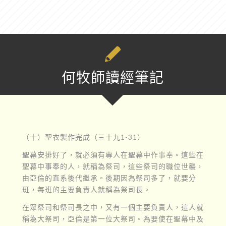
何牧師讀經筆記
（十）聖衣製作完成（三十九1-31）
聖幕安排好了，就必須有專人在聖幕中作事奉。這些在
聖幕中事奉的人，就稱為祭司，這些祭司的職位世襲，
由亞倫的直系後代繼承。後期因為祭司多了，就要分
班，每班的主要負責人就稱為祭司長。
在眾祭司和祭司長之中，又有一個主要負責人，這人就
稱為大祭司，亞倫是第一位大祭司。為要使在聖幕中及