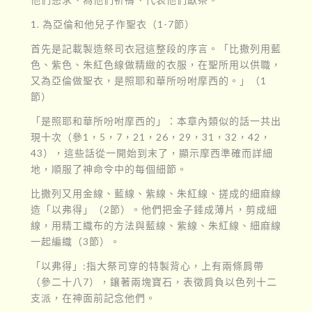
1. 為亞倫和他兒子作聖衣（1-7節）
首先是記載製造祭司衣冠這整段的序言。「比撒列用藍
色、紫色、朱紅色線做精緻的衣服，在聖所用以供職，
又為亞倫做聖衣，是照耶和華所吩咐摩西的。」（1
節）
「是照耶和華所吩咐摩西的」：本章內類似的話一共出
現十次（參1，5，7，21，26，29，31，32，42，
43），這些話從一開始到末了，顯示摩西準確而詳細
地，順服了神命令中的每個細節。
比撒列又用金線、藍線、紫線、朱紅線、搓成的細麻線
造「以弗得」（2節）。他們把金子錘成薄片，剪成細
線，用精工織布的方法與藍線、紫線、朱紅線、細麻線
一起編織（3節）。
「以弗得」:指大祭司穿的特製背心，上有兩條肩帶
（參二十八7），鑲著兩塊寶石，表徵肩負以色列十二
支派，在神面前記念他們。