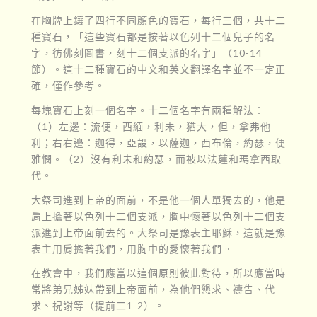
在胸牌上鑲了四行不同顏色的寶石，每行三個，共十二
種寶石，「這些寶石都是按著以色列十二個兒子的名
字，彷佛刻圖書，刻十二個支派的名字」（10-14
節）。這十二種寶石的中文和英文翻譯名字並不一定正
確，僅作參考。
每塊寶石上刻一個名字。十二個名字有兩種解法：
（1）左邊：流便，西緬，利未，猶大，但，拿弗他
利；右右邊：迦得，亞設，以薩迦，西布倫，約瑟，便
雅憫。（2）沒有利未和約瑟，而被以法蓮和瑪拿西取
代。
大祭司進到上帝的面前，不是他一個人單獨去的，他是
肩上擔著以色列十二個支派，胸中懷著以色列十二個支
派進到上帝面前去的。大祭司是豫表主耶穌，這就是豫
表主用肩擔著我們，用胸中的愛懷著我們。
在教會中，我們應當以這個原則彼此對待，所以應當時
常將弟兄姊妹帶到上帝面前，為他們懇求、禱告、代
求、祝謝等（提前二1-2）。