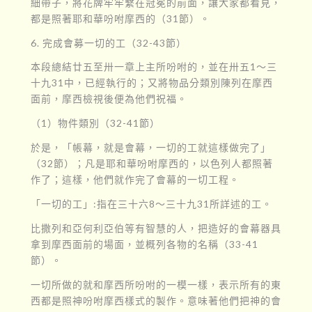
細帶子，將花牌牢牢繫在冠冕的前面，讓大家都看見，
都是照著耶和華吩咐摩西的（31節）。
6. 完成會募一切的工（32-43節）
本段總結廿五至卅一章上主所吩咐的，並在卅五1～三
十九31中，已經執行的；又將物品分類別陳列在摩西
面前，摩西檢視後便為他們祝福。
（1）物件類別（32-41節）
於是，「帳幕，就是會幕，一切的工就這樣做完了」
（32節）；凡是耶和華吩咐摩西的，以色列人都照著
作了；這樣，他們就作完了會幕的一切工程。
「一切的工」:指在三十六8〜三十九31所詳述的工。
比撒列和亞何利亞伯等有智慧的人，把造好的會幕器具
拿到摩西面前的場面，並概列各物的名稱（33-41
節）。
一切所做的就和摩西所吩咐的一模一樣，表示所有的東
西都是照神吩咐摩西樣式的製作。意味著他們把神的會