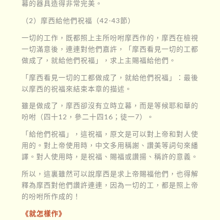
幕的器具造得非常完美。
（2）摩西給他們祝福（42-43節）
一切的工作，既都照上主所吩咐摩西作的，摩西在檢視
一切滿意後，連連對他們嘉許，「摩西看見一切的工都
做成了，就給他們祝福」，求上主賜福給他們。
「摩西看見一切的工都做成了，就給他們祝福」：最後
以摩西的祝福來結束本章的描述。
雖是做成了，摩西卻沒有立時立幕，而是等候耶和華的
吩咐（四十12，參二十四16；徒一7）。
「給他們祝福」，這祝福，原文是可以對上帝和對人使
用的。對上帝使用時，中文多用稱謝、讚美等詞句來繙
譯。對人使用時，是祝福、賜福或讚揚、稱許的意義。
所以，這裏雖然可以說摩西是求上帝賜福他們，也得解
釋為摩西對他們讚許連連，因為一切的工，都是照上帝
的吩咐所作成的！
《就怎樣作》