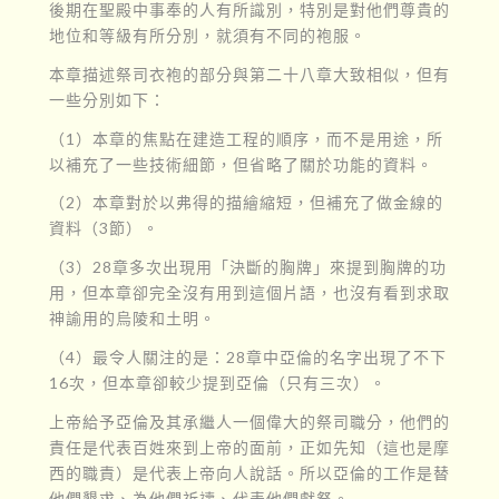
後期在聖殿中事奉的人有所識別，特別是對他們尊貴的
地位和等級有所分別，就須有不同的袍服。
本章描述祭司衣袍的部分與第二十八章大致相似，但有
一些分別如下：
（1）本章的焦點在建造工程的順序，而不是用途，所
以補充了一些技術細節，但省略了關於功能的資料。
（2）本章對於以弗得的描繪縮短，但補充了做金線的
資料（3節）。
（3）28章多次出現用「決斷的胸牌」來提到胸牌的功
用，但本章卻完全沒有用到這個片語，也沒有看到求取
神諭用的烏陵和土明。
（4）最令人關注的是：28章中亞倫的名字出現了不下
16次，但本章卻較少提到亞倫（只有三次）。
上帝給予亞倫及其承繼人一個偉大的祭司職分，他們的
責任是代表百姓來到上帝的面前，正如先知（這也是摩
西的職責）是代表上帝向人說話。所以亞倫的工作是替
他們懇求、為他們祈禱、代表他們獻祭。