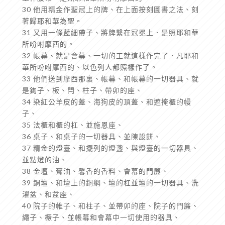
30 他用精金作聖冠上的牌、在上面按刻圖書之法、刻
著歸耶和華為聖。
31 又用一條藍細帶子、將牌繫在冠冕上．是照耶和華
所吩咐摩西的。
32 帳幕、就是會幕、一切的工就這樣作完了．凡耶和
華所吩咐摩西的、以色列人都照樣作了。
33 他們送到摩西那裏、帳幕、和帳幕的一切器具、就
是鉤子、板、閂、柱子、帶卯的座、
34 染紅公羊皮的蓋、海狗皮的頂蓋、和遮掩櫃的幔
子、
35 法櫃和櫃的杠、並施恩座、
36 桌子、和桌子的一切器具、並陳設餅、
37 精金的燈臺、和擺列的燈盞、與燈臺的一切器具、
並點燈的油、
38 金壇、膏油、馨香的香料、會幕的門簾、
39 銅壇、和壇上的銅網、壇的杠並壇的一切器具、洗
濯盆、和盆座、
40 院子的帷子、和柱子、並帶卯的座、院子的門簾、
繩子、橛子、並帳幕和會幕中一切使用的器具、