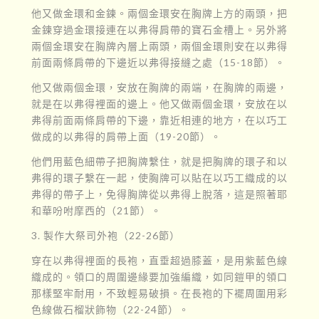
他又做金環和金鍊。兩個金環安在胸牌上方的兩頭，把
金鍊穿過金環接連在以弗得肩帶的寶石金槽上。另外將
兩個金環安在胸牌內層上兩頭，兩個金環則安在以弗得
前面兩條肩帶的下邊近以弗得接縫之處（15-18節）。
他又做兩個金環，安放在胸牌的兩端，在胸牌的兩邊，
就是在以弗得裡面的邊上。他又做兩個金環，安放在以
弗得前面兩條肩帶的下邊，靠近相連的地方，在以巧工
做成的以弗得的肩帶上面（19-20節）。
他們用藍色細帶子把胸牌繫住，就是把胸牌的環子和以
弗得的環子繫在一起，使胸牌可以貼在以巧工織成的以
弗得的帶子上，免得胸牌從以弗得上脫落，這是照著耶
和華吩咐摩西的（21節）。
3. 製作大祭司外袍（22-26節）
穿在以弗得裡面的長袍，直垂超過膝蓋，是用紫藍色線
織成的。領口的周圍邊緣要加強編織，如同鎧甲的領口
那樣堅牢耐用，不致輕易破損。在長袍的下襬周圍用彩
色線做石榴狀飾物（22-24節）。