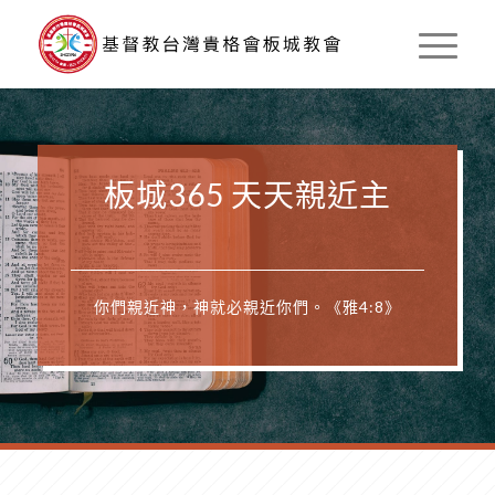
板城365 天天親近主
你們親近神，神就必親近你們。《雅4:8》