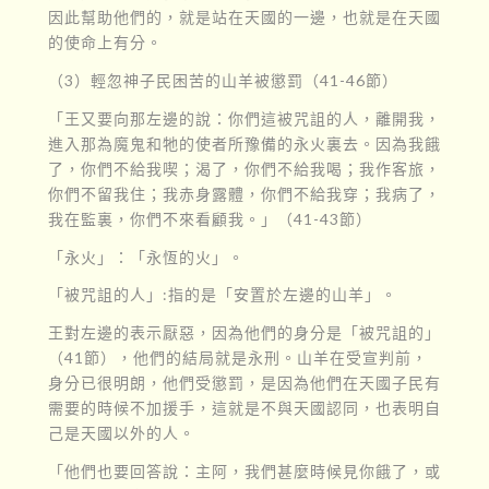
因此幫助他們的，就是站在天國的一邊，也就是在天國
的使命上有分。
（3）輕忽神子民困苦的山羊被懲罰（41-46節）
「王又要向那左邊的說：你們這被咒詛的人，離開我，
進入那為魔鬼和牠的使者所豫備的永火裏去。因為我餓
了，你們不給我喫；渴了，你們不給我喝；我作客旅，
你們不留我住；我赤身露體，你們不給我穿；我病了，
我在監裏，你們不來看顧我。」（41-43節）
「永火」：「永恆的火」。
「被咒詛的人」:指的是「安置於左邊的山羊」。
王對左邊的表示厭惡，因為他們的身分是「被咒詛的」
（41節），他們的結局就是永刑。山羊在受宣判前，
身分已很明朗，他們受懲罰，是因為他們在天國子民有
需要的時候不加援手，這就是不與天國認同，也表明自
己是天國以外的人。
「他們也要回答說：主阿，我們甚麼時候見你餓了，或