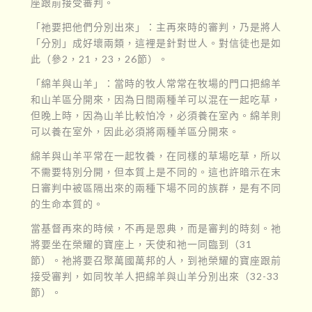
座跟前接受審判。
「祂要把他們分別出來」：主再來時的審判，乃是將人
「分別」成好壞兩類，這裡是針對世人。對信徒也是如
此（參2，21，23，26節）。
「綿羊與山羊」：當時的牧人常常在牧場的門口把綿羊
和山羊區分開來，因為日間兩種羊可以混在一起吃草，
但晚上時，因為山羊比較怕冷，必須養在室內。綿羊則
可以養在室外，因此必須將兩種羊區分開來。
綿羊與山羊平常在一起牧養，在同樣的草場吃草，所以
不需要特別分開，但本質上是不同的。這也許暗示在末
日審判中被區隔出來的兩種下場不同的族群，是有不同
的生命本質的。
當基督再來的時候，不再是恩典，而是審判的時刻。祂
將要坐在榮耀的寶座上，天使和祂一同臨到（31
節）。祂將要召聚萬國萬邦的人，到祂榮耀的寶座跟前
接受審判，如同牧羊人把綿羊與山羊分別出來（32-33
節）。