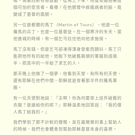
嘔。佛蘭西斯有些感動，從馬上下來，用雙臂圍抱著這
個可怕的受苦者。看哪！在他膀臂中痲瘋病者的臉，竟
變成了基督的面貌。
另一位是都爾的馬丁（Martin of Tours），他是一位
羅馬的兵丁，也是一位基督徒。在一個寒冷的冬天，當
他進城的時候，有一個乞丐拉住他向他求施捨。
馬丁沒有錢，但是乞丐卻凍得渾身發紫而顫抖，馬丁只
能把他所有的給他，他脫下他破舊磨損的軍服割成兩
半，把其中的一半給了求乞的人。
那天晚上他做了一個夢，他看到天堂，和所有的天使，
還有耶穌在他們中間，耶穌就是穿著那半件的羅馬軍
服。
有一位天使對祂說：『主啊！你為何要穿上這件破舊的
衣服？是誰給你的呢？』耶穌溫柔地回答說：『我的僕
人馬丁給我的。』
我們學到了那不計較的慷慨，並在最簡單的事上幫助人
的時候，我們也會體會到幫助耶穌基督本身的喜樂。