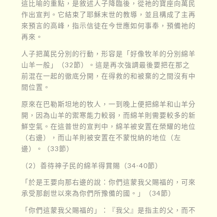
這比喻的重點，是敘述人子降臨後，從祂的寶座向萬民
作出宣判。它結束了耶穌末世的教導，並且構成了主再
來預言的高峰，指示信徒在今世應如何事奉，預備祂的
再來。
人子把萬民分別的行動，形容是「好像牧羊的分別綿羊
山羊一般」（32節）。這是再次強調最後要把在那之
前混在一起的徹底分開，在得救的和被棄的之間沒有中
間位置。
原來在巴勒斯坦地的牧人，一到晚上便把綿羊和山羊分
開，因為山羊的禦寒能力較弱，而綿羊則需要較多的新
鮮空氣。在這普世的宣判中，綿羊被安置在榮耀的地位
（右邊），而山羊則被安置在不蒙悅納的地位（左
邊）。（33節）
（2）善待神子民的綿羊得賞賜（34-40節）
「於是王要向那右邊的說：你們這蒙我父賜福的，可來
承受那創世以來為你們所豫備的國。」（34節）
「你們這蒙我父賜福的」：『我父』是指主的父，而不