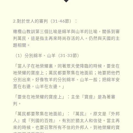
2.對於世人的審判（31-46節）：
橄欖山教訓第三個比喻是綿羊與山羊的比喻，關係到審
判萬民，這是指主再來時尚存活的人。仍然與天國的主
題相關。
（1）分別綿羊、山羊（31-33節）
「當人子在祂榮耀裏，同著眾天使降臨的時候，要坐在
祂榮耀的寶座上；萬民都要聚集在祂面前；祂要把他們
分別出來，好像牧羊的分別綿羊、山羊一般；把綿羊安
置在右邊，山羊在左邊。」
「要坐在祂榮耀的寶座上」：主坐『寶座』是為著審
判。
「萬民都要聚集在祂面前」：『萬民』，原文是『外邦
人』或『列國的百姓』，有別於猶太人和信徒。當主再
來的時候，也要召聚所有不信的外邦人，到祂榮耀的寶