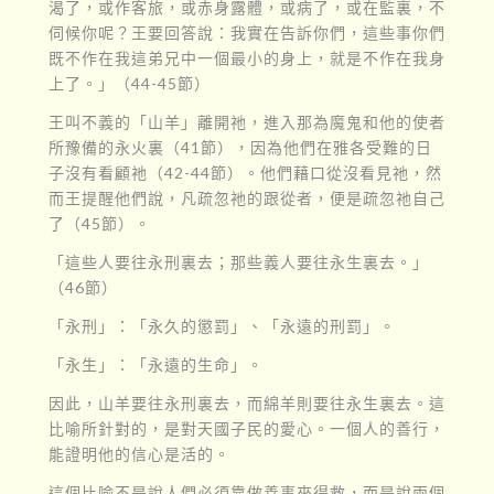
渴了，或作客旅，或赤身露體，或病了，或在監裏，不
伺候你呢？王要回答說：我實在告訴你們，這些事你們
既不作在我這弟兄中一個最小的身上，就是不作在我身
上了。」（44-45節）
王叫不義的「山羊」離開祂，進入那為魔鬼和他的使者
所豫備的永火裏（41節），因為他們在雅各受難的日
子沒有看顧祂（42-44節）。他們藉口從沒看見祂，然
而王提醒他們說，凡疏忽祂的跟從者，便是疏忽祂自己
了（45節）。
「這些人要往永刑裏去；那些義人要往永生裏去。」
（46節）
「永刑」：「永久的懲罰」、「永遠的刑罰」。
「永生」：「永遠的生命」。
因此，山羊要往永刑裏去，而綿羊則要往永生裏去。這
比喻所針對的，是對天國子民的愛心。一個人的善行，
能證明他的信心是活的。
這個比喻不是說人們必須靠做善事來得救，而是說兩個