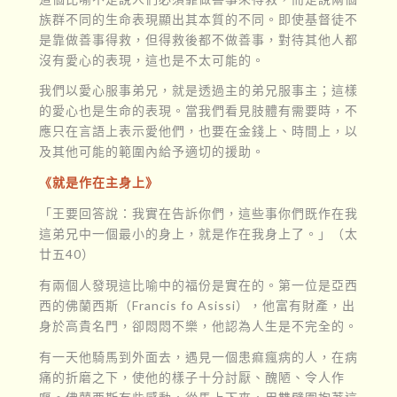
族群不同的生命表現顯出其本質的不同。即使基督徒不
是靠做善事得救，但得救後都不做善事，對待其他人都
沒有愛心的表現，這也是不太可能的。
我們以愛心服事弟兄，就是透過主的弟兄服事主；這樣
的愛心也是生命的表現。當我們看見肢體有需要時，不
應只在言語上表示愛他們，也要在金錢上、時間上，以
及其他可能的範圍內給予適切的援助。
《就是作在主身上》
「王要回答說：我實在告訴你們，這些事你們既作在我
這弟兄中一個最小的身上，就是作在我身上了。」（太
廿五40）
有兩個人發現這比喻中的福份是實在的。第一位是亞西
西的佛蘭西斯（Francis fo Asissi），他富有財產，出
身於高貴名門，卻悶悶不樂，他認為人生是不完全的。
有一天他騎馬到外面去，遇見一個患痲瘋病的人，在病
痛的折磨之下，使他的樣子十分討厭、醜陋、令人作