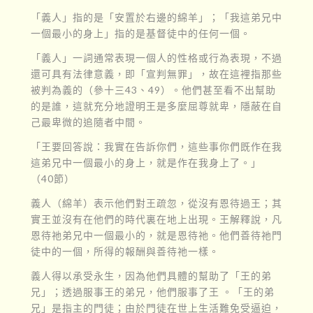
「義人」指的是「安置於右邊的綿羊」；「我這弟兄中
一個最小的身上」指的是基督徒中的任何一個。
「義人」一詞通常表現一個人的性格或行為表現，不過
還可具有法律意義，即「宣判無罪」，故在這裡指那些
被判為義的（參十三43、49）。他們甚至看不出幫助
的是誰，這就充分地證明王是多麼屈尊就卑，隱蔽在自
己最卑微的追隨者中間。
「王要回答說：我實在告訴你們，這些事你們既作在我
這弟兄中一個最小的身上，就是作在我身上了。」
（40節）
義人（綿羊）表示他們對王疏忽，從沒有恩待過王；其
實王並沒有在他們的時代裏在地上出現。王解釋說，凡
恩待祂弟兄中一個最小的，就是恩待祂。他們善待祂門
徒中的一個，所得的報酬與善待祂一樣。
義人得以承受永生，因為他們具體的幫助了「王的弟
兄」；透過服事王的弟兄，他們服事了王 。「王的弟
兄」是指主的門徒；由於門徒在世上生活難免受逼迫，