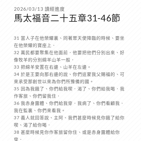
2026/03/13 讀經進度
馬太福音二十五章31-46節
31 當人子在他榮耀裏、同著眾天使降臨的時候、要坐
在他榮耀的寶座上．
32 萬民都要聚集在他面前．他要把他們分別出來、好
像牧羊的分別綿羊山羊一般．
33 把綿羊安置在右邊、山羊在左邊。
34 於是王要向那右邊的說、你們這蒙我父賜福的、可
來承受那創世以來為你們所豫備的國。
35 因為我餓了、你們給我喫．渴了、你們給我喝．我
作客旅、你們留我住．
36 我赤身露體、你們給我穿．我病了、你們看顧我．
我在監裏、你們來看我。
37 義人就回答說、主阿、我們甚麼時候見你餓了給你
喫、渴了給你喝．
38 甚麼時候見你作客旅留你住、或是赤身露體給你
穿．