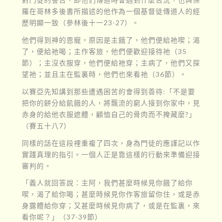
羅在哥林多後書所描述的他作為一個基督徒傳道人的經
歷明顯一致（參林後十一23-27）。
他們得到神的恩寵，原因是主餓了，他們便給祂喫；渴
了，便給祂喝；主作客旅，他們便歡迎接待祂（35
節）；主沒衣服穿，他們便給祂穿；主病了，他們又探
望祂；並且主在監裏時，他們也來看祂（36節）。
以賽亞先知講到那些遭遇困苦的會得到善待:「不是要
把你的餅分給飢餓的人，將飄流的窮人接到你家中，見
赤身的給他衣服遮體，顧恤自己的骨肉而不掩藏麼?」
（賽五十八7）
同樣的話在這段裡重複了四次，身為門徒的應謹記以作
實踐真理的指引。一個人正是靠這樣的行動來準備迎接
審判的。
「義人就回答說：主阿，我們甚麼時候見你餓了給你
喫，渴了給你喝；甚麼時候見你作客旅留你住，或是赤
身露體給你穿；又甚麼時候見你病了，或是在監裏，來
看你呢？」（37-39節）