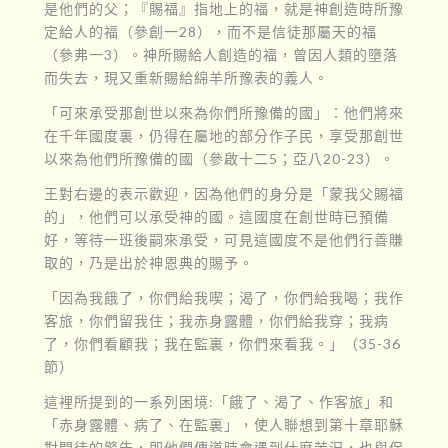
是他們的父；『賜福』指地上的福，就是神創造時所豫
定給人的福（參創一28），而不是信徒那屬天的福
（參弗一3）。神所賜給人創造的福，曾因人類的墮落
而失去，現又重新賜給綿羊所豫表的義人。
「可來承受那創世以來為你們所豫備的國」：他們將來
在千年國度裏，仍得在屬地的部分作子民，享受那創世
以來為他們所豫備的國（參啟十二5；亞八20-23）。
王對右邊的表示歡迎，因為他們的身分是「蒙我父賜福
的」，他們可以承受神的國。這國度在創世時已預備
好，等待一班後嗣來承受，可見這國度不是他們行善賺
取的，乃是出於神恩典的賜予。
「因為我餓了，你們給我喫；渴了，你們給我喝；我作
客旅，你們留我住；我赤身露體，你們給我穿；我病
了，你們看顧我；我在監裏，你們來看我。」（35-36
節）
這裡所提到的一系列困境:「餓了、渴了、作客旅」和
「赤身露體、病了、在監裏」，使人聯想到第十章耶穌
對門徒的警告，即他們傳道時會遇到什麼苦況，也與保