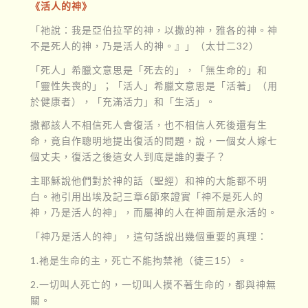
《活人的神》
「祂說：我是亞伯拉罕的神，以撒的神，雅各的神。神
不是死人的神，乃是活人的神。』」（太廿二32）
「死人」希臘文意思是「死去的」，「無生命的」和
「靈性失喪的」；「活人」希臘文意思是「活著」（用
於健康者），「充滿活力」和「生活」。
撒都該人不相信死人會復活，也不相信人死後還有生
命，竟自作聰明地提出復活的問題，說，一個女人嫁七
個丈夫，復活之後這女人到底是誰的妻子？
主耶穌說他們對於神的話（聖經）和神的大能都不明
白。祂引用出埃及記三章6節來證實「神不是死人的
神，乃是活人的神」，而屬神的人在神面前是永活的。
「神乃是活人的神」，這句話說出幾個重要的真理：
1.祂是生命的主，死亡不能拘禁祂（徒三15）。
2.一切叫人死亡的，一切叫人摸不著生命的，都與神無
關。