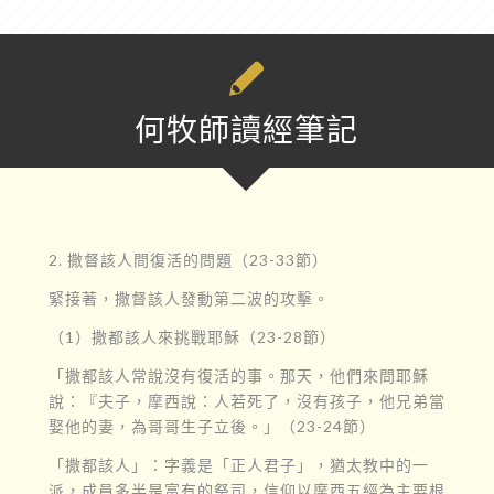
何牧師讀經筆記
2. 撒督該人問復活的問題（23-33節）
緊接著，撒督該人發動第二波的攻擊。
（1）撒都該人來挑戰耶穌（23-28節）
「撒都該人常說沒有復活的事。那天，他們來問耶穌
說：『夫子，摩西說：人若死了，沒有孩子，他兄弟當
娶他的妻，為哥哥生子立後。」（23-24節）
「撒都該人」：字義是「正人君子」，猶太教中的一
派，成員多半是富有的祭司，信仰以摩西五經為主要根