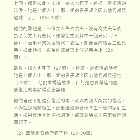
七個，都是如此。末後，婦人也死了。這樣，當復活的
時候，她是七個人中，那一個的妻子呢？因為他們都娶
過她。』」（25-28節）
他們的難題是：一個女人失去丈夫，沒有為丈夫留後，
為了使丈夫有後代，便嫁給丈夫其中一個兄弟（25
節）。若那兄弟又沒後代而去世，她便要嫁給第三個兄
弟，如此類推，直至她嫁給第七個兄弟為止（26
節）。
最後，婦人也死了（27節）。這樣，當復活的時候，
她是七個人中，那一個的妻子呢？因為他們都娶過她
（28節）。他們虛構這故事，目的是想要藉這問題，
使復活的事顯得荒唐無稽。
他們自己不相信有復活的事，就以為別人所謂的復活，
不過就是屍體復生，然後繼續過著像今生一樣的家庭生
活。如果復活真是這樣的話，那就要給眾人帶來難解的
問題了。
（2）耶穌指責他們犯了錯（29-30節）