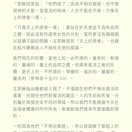
「耶穌回答說：『你們錯了；因為不明白聖經，也不曉
得神的大能。當復活的時候，人也不娶也不嫁，乃像天
上的使者一樣。」
「乃像天上的使者一樣」：要旨在於天使並不具有血肉
之體，因此沒有所謂男女性的分別，當然更沒有藉婚姻
以延續子嗣的問題。主耶穌提到『天上的使者』，也藉
此駁斥撒都該人不相信天使的錯誤。
我們現在的形體，是地上的、必朽壞的、羞辱的、軟弱
的、屬魂的、屬土的血肉之體，但將來復活之後的形
體，是天上的、不朽壞的、榮耀的、強壯的、屬靈的、
屬天的（參林前十五35-50）。
主耶穌指出撒都該人錯了，不僅錯在他們不相信復活的
事實，也錯在他們對復活的觀念。人的生前和死後，分
別屬於兩個完全不同的領域，所以我們不能根據今天在
這個身體裏的所作所為，來推斷我們將來所要面臨的情
形。
一則因為他們「不明白聖經」，所以就誤解了聖經上的