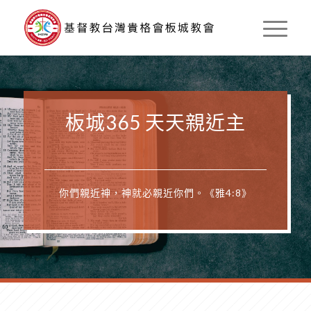
板城365 天天親近主
你們親近神，神就必親近你們。《雅4:8》