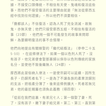
據，不接受口頭傳統，不相信有天使、鬼魂和復活這些
事。而他們不接受復活的主要理由就是「無法從摩西五
經中找到任何證據」，所以他們不須要相信。
「撒都該人」不信復活，認為人死了完全消滅，故無
鬼，亦無天使；他們只接受摩西五經，不相信有復活的
事（23節），他們用一個不可能發生的故事來問耶
穌，為要顯明復活的事不合情理。
他們向祂提出有關嫁娶的「繼代結婚法」（參申二十五
5-10）。在這條律法下，如果一個以色列人死了，沒
有孩子，他兄弟便會娶那寡婦以保存以色列傳統的家族
名分，並使他不致後繼無人（24節）。
摩西將此習俗納入律法，一是使宗嗣可以延續，因所生
長子，仍歸死者名下；一是為了不讓各族的產業流歸別
的支派，把祖產分薄了。後來這條例擴大，死者若無兄
弟，他的最近親屬也須負此義務（得四章）。
「從前在我們這裏，有弟兄七人；第一個娶了妻，死
了，沒有孩子，撇下妻子給兄弟。第二、第三，直到第