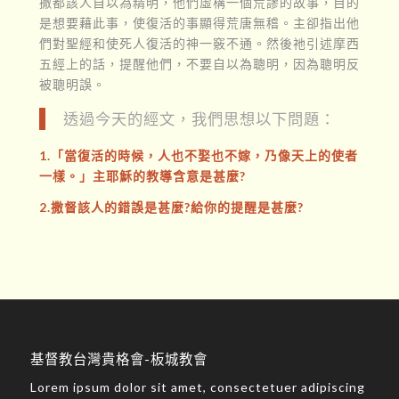
撒都該人自以為精明，他們虛構一個荒謬的故事，目的
是想要藉此事，使復活的事顯得荒唐無稽。主卻指出他
們對聖經和使死人復活的神一竅不通。然後祂引述摩西
五經上的話，提醒他們，不要自以為聰明，因為聰明反
被聰明誤。
透過今天的經文，我們思想以下問題：
1.「當復活的時候，人也不娶也不嫁，乃像天上的使者
一樣。」主耶穌的教導含意是甚麼?
2.撒督該人的錯誤是甚麼?給你的提醒是甚麼?
基督教台灣貴格會-板城教會
Lorem ipsum dolor sit amet, consectetuer adipiscing