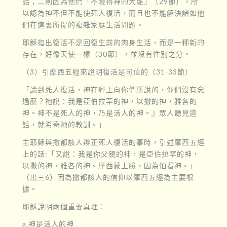
話；二則因為他們「不曉得神的大能」（29節），所
以認為神不但不能使死人復活，而且也不能解決諸如他
們在這裏所提的複雜家庭生活問題。
耶穌指出復活不是回復生前的肉身生活，而是一種新的
存在，好像天使一樣（30節），並沒有性別之分。
（3）引摩西五經來說明復活是可信的（31-33節）
「論到死人復活，神在經上向你們所說的，你們沒有念
過麼？祂說：我是亞伯拉罕的神，以撒的神，雅各的
神。神不是死人的神，乃是活人的神。』眾人聽見這
話，就希奇祂的教訓。」
主耶穌與撒都該人辯正死人復活的事時，引述摩西五經
上的話:「又說：我是你父親的神，是亞伯拉罕的神，
以撒的神，雅各的神。摩西蒙上臉，因為怕看神。」
（出三6）因為撒都該人的信仰以摩西五經為主要根
據。
耶穌說明兩個重要真理：
a.神是活人的神