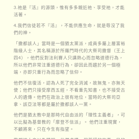
3.祂是『活』的源頭，惟有多多親近祂、享受祂，才能
活著。
4.我們信徒若不『活』，不能供應生命，就是辱沒了我
們的神。
「撒都該人」當時是一個猶太黨派，成員多屬上層富裕
階級人士，其名稱源於所羅門時代的大祭司撒督（王上
四4），他們反對法利賽人只講熱心而忽略道德行為，
所以他們非常注重道德行為，卻因此而趨於另一個極
端，亦即只重行為而忽略了信仰。
他們不信復活，認為人死了完全消滅，故無鬼，亦無天
使；他們只接受摩西五經，不看重先知書，也不接受古
人的遺傳。他們在政治上很有地位，當時的大祭司亞
拿、該亞法等都是屬於撒都該人一黨。
他們是猶太教中是那時代自由派的「理性主義者」，可
以比擬為基督教的「摩登不信派」。 他們注重現實，
不顧將來，只在今生有指望。