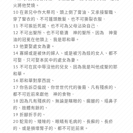
火將他焚燒。
10 在弟兄中作大祭司、頭上倒了膏油、又承接聖職、
穿了聖衣的、不可蓬頭散髮、也不可撕裂衣服．
11 不可挨近死屍、也不可為父母沾染自己．
12 不可出聖所、也不可褻瀆 神的聖所、因為 神膏
油的冠冕在他頭上．我是耶和華。
13 他要娶處女為妻。
14 寡婦或是被休的婦人、或是被污為妓的女人、都不
可娶．只可娶本民中的處女為妻。
15 不可在民中辱沒他的兒女、因為我是叫他成聖的耶
和華。
16 耶和華對摩西說、
17 你告訴亞倫說、你世世代代的後裔、凡有殘疾的、
都不可近前來獻他 神的食物．
18 因為凡有殘疾的、無論是瞎眼的、瘸腿的、塌鼻子
的、肢體有餘的、
19 折腳折手的、
20 駝背的、矮矬的、眼睛有毛病的、長癬的、長疥
的、或是損壞腎子的、都不可近前來。