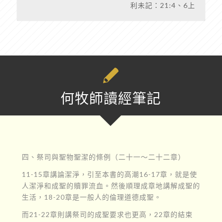
利未記：21:4、6上
何牧師讀經筆記
四、祭司與聖物聖潔的條例（二十一〜二十二章）
11-15章講論潔淨，引至本書的高潮16-17章，就是使
人潔淨和成聖的贖罪流血。然後順理成章地講解成聖的
生活，18-20章是一般人的倫理道德成聖。
而21-22章則講祭司的成聖要求也更高，22章的結束