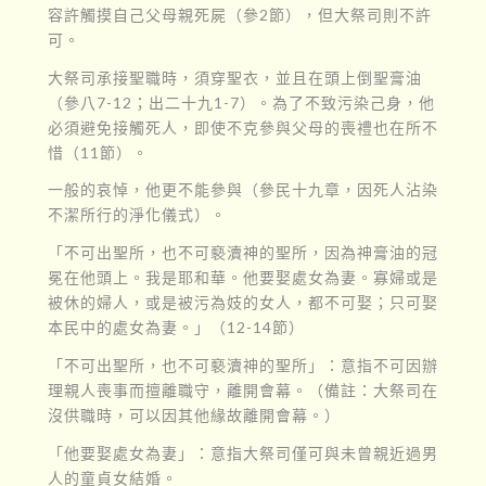
容許觸摸自己父母親死屍（參2節），但大祭司則不許
可。
大祭司承接聖職時，須穿聖衣，並且在頭上倒聖膏油
（參八7-12；出二十九1-7）。為了不致污染己身，他
必須避免接觸死人，即使不克參與父母的喪禮也在所不
惜（11節）。
一般的哀悼，他更不能參與（參民十九章，因死人沾染
不潔所行的淨化儀式）。
「不可出聖所，也不可褻瀆神的聖所，因為神膏油的冠
冕在他頭上。我是耶和華。他要娶處女為妻。寡婦或是
被休的婦人，或是被污為妓的女人，都不可娶；只可娶
本民中的處女為妻。」（12-14節）
「不可出聖所，也不可褻瀆神的聖所」：意指不可因辦
理親人喪事而擅離職守，離開會幕。（備註：大祭司在
沒供職時，可以因其他緣故離開會幕。）
「他要娶處女為妻」：意指大祭司僅可與未曾親近過男
人的童貞女結婚。