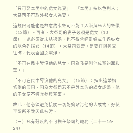
「只可娶本民中的處女為妻」：『本民』指以色列人；
大祭司不可取外邦女人為妻。
這規限可能也是故意約束祭司不能介入崇拜死人的祭儀
（12節）。再者，大祭司的妻子必須是處女（13
節），她必須從未結過婚，也不得曾經離婚或作過妓女
的以色列婦女（14節）。大祭司受膏，是要在與神交
往時，代表全國之潔淨。
「不可在民中辱沒他的兒女，因為我是叫他成聖的耶和
華。」
「不可在民中辱沒他的兒女」（15節）：指出這婚姻
條例的原因，因為大祭司若不是與本族的處女成婚，他
的子女便不適宜參與聖事。
故此，他必須避免接觸一切能夠玷污他的人或物，好使
至聖所不致因此被污。
（三）凡有殘疾的不可擔任祭司的職務（二十一16-
24）