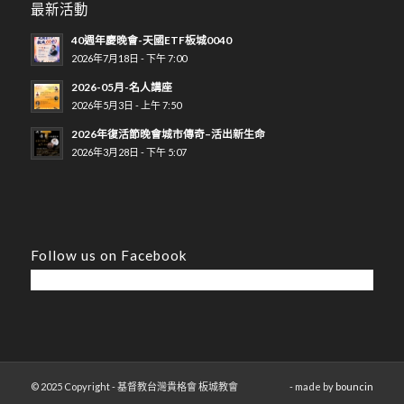
最新活動
40週年慶晚會-天國ETF板城0040
2026年7月18日 - 下午 7:00
2026-05月-名人講座
2026年5月3日 - 上午 7:50
2026年復活節晚會城市傳奇–活出新生命
2026年3月28日 - 下午 5:07
Follow us on Facebook
© 2025 Copyright - 基督教台灣貴格會 板城教會
- made by
bouncin