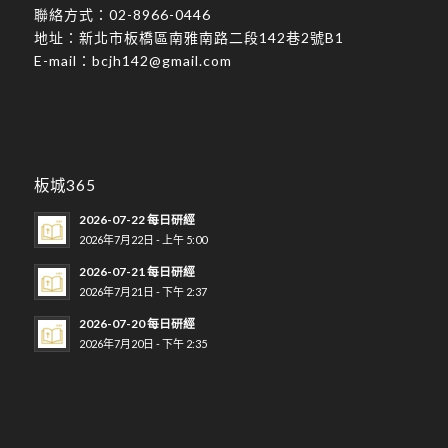
聯絡方式：
02-8966-0446
地址：
新北市板橋區南雅南路二段142巷2號B1
E-mail：
bcjh142@gmail.com
板城365
2026-07-22 每日研經
2026年7月22日 - 上午 5:00
2026-07-21 每日研經
2026年7月21日 - 下午 2:37
2026-07-20 每日研經
2026年7月20日 - 下午 2:35