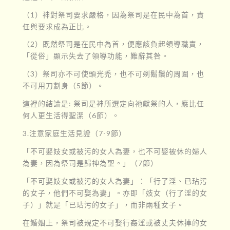
（1）神對祭司要求嚴格，因為祭司是在民中為首，責
任與要求成為正比。
（2）既然祭司是在民中為首，便應該負起領導職責，
「從俗」顯示失去了領導功能，難辭其咎。
（3）祭司亦不可使頭光禿，也不可剃鬍鬚的周圍，也
不可用刀劃身（5節）。
這裡的結論是: 祭司是神所選定向祂獻祭的人，應比任
何人更生活得聖潔（6節）。
3.注意家庭生活見證（7-9節）
「不可娶妓女或被污的女人為妻，也不可娶被休的婦人
為妻，因為祭司是歸神為聖。」（7節）
「不可娶妓女或被污的女人為妻」：「行了淫、已玷污
的女子，他們不可娶為妻」。亦即「妓女（行了淫的女
子）」就是「已玷污的女子」，而非兩種女子。
在婚姻上，祭司被規定不可娶行姦淫或被丈夫休掉的女