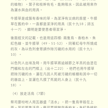
的植物）。葉子和枝幹有毛，能夠吸水，因此被用來作
為灑水與血的用具。
牛膝草是成簇有香味的草，為潔淨有災病的房屋。牛膝
草在舊約中，一直都是潔淨的用具（民十九18；詩五
十一7），顯明是要使患者得潔淨。
後面經文的記載，也是用這四樣: 兩隻鳥、香柏木、朱
紅色線、並牛膝草（49、51-52），同著紅母牛所燒成
的灰，為以色列會眾調作除污穢的水用的（民十九1-
10）。
以色列人出埃及時，用牛膝草將逾越節之羊羔的血塗在
門楣和左右的門框上（出十二22），他們也用牛膝草
把除污穢的水，灑在凡因人死被污穢的帳棚和其中一切
的器皿上，並灑在凡摸了死屍的人身上（民十九
18）。
（4）放走活鳥（7節）
祭司要吩咐人用瓦器盛「活水」，把一隻鳥宰殺在上
面。至於那隻活鳥，祭司要把牠與香柏木、朱紅色線和