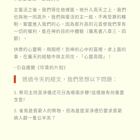
主復活之後，我們得在祂裡面。祂升入高天之上，我們
也與祂一同高升。我們與復活的主一起，不再受罪的轄
制。聖靈進入我們的心，因為那升高的元首使我們享有
一切的權利，能在神的目的中體驗（羅馬書八章三、四
節）。
快樂的心靈啊，飛翔吧！到神的心中的窩裡。求上面的
事，在屬天的經驗中與主同住，「心靈高翔」！
–引自邁爾《珍貴的片刻》
透過今天的經文，我們思想以下問題：
1. 祭司主持潔淨儀式可分為哪兩步驟?這樣做有何重要
含意?
2. 雀鳥是貧窮人的祭物，但為甚麼潔淨禮仍要求貧窮
病人獻一隻公羊羔？