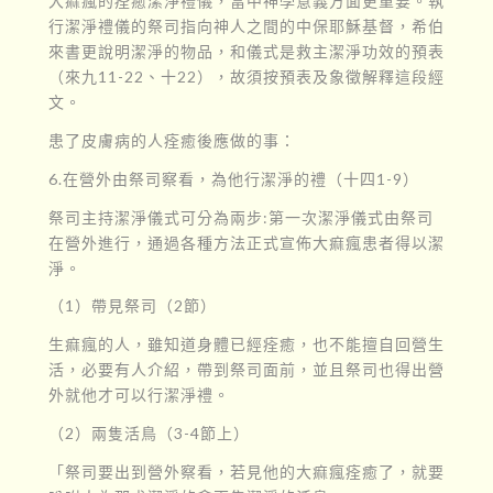
大痲瘋的痊癒潔淨禮儀，當中神學意義方面更重要。執
行潔淨禮儀的祭司指向神人之間的中保耶穌基督，希伯
來書更說明潔淨的物品，和儀式是救主潔淨功效的預表
（來九11-22、十22），故須按預表及象徵解釋這段經
文。
患了皮膚病的人痊癒後應做的事：
6.在營外由祭司察看，為他行潔淨的禮（十四1-9）
祭司主持潔淨儀式可分為兩步:第一次潔淨儀式由祭司
在營外進行，通過各種方法正式宣佈大痲瘋患者得以潔
淨。
（1）帶見祭司（2節）
生痲瘋的人，雖知道身體已經痊癒，也不能擅自回營生
活，必要有人介紹，帶到祭司面前，並且祭司也得出營
外就他才可以行潔淨禮。
（2）兩隻活鳥（3-4節上）
「祭司要出到營外察看，若見他的大痲瘋痊癒了，就要