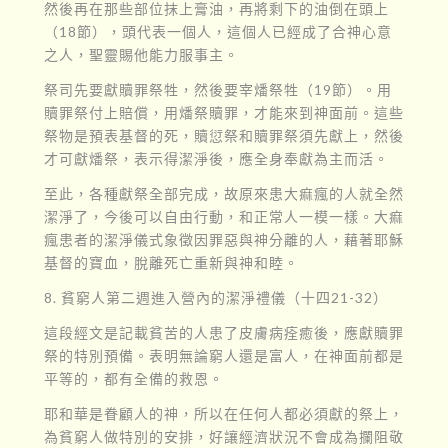
然後再在那些部位抹上膏油，再將剩下的油倒在頭上
（18節），頭代表一個人，這個人已經成了合神心意
之人，聖靈賜他能力服事主。
祭司先要獻贖罪祭牲，然後要宰燔祭牲（19節）。用
贖罪祭付上賠償，用燔祭贖罪，才能來到神面前。這些
祭物是預表基督的死，贖愆祭和贖罪祭須先獻上，然後
才可獻燔祭，表示得潔淨後，應全身奉獻為主而活。
至此，各種獻祭全部完成，故原來患大痲瘋的人就全然
潔淨了，今後可以自由行動，和正常人一模一樣。大痲
瘋患者的潔淨儀式象徵因罪惡與神分離的人，藉著耶穌
基督的寶血，脫離死亡重新與神和睦。
8. 貧窮人第二週進入營內的潔淨禮儀（十四21-32）
這段經文是記載貧苦的人患了皮膚病痊癒後，應獻贖罪
祭的特別預備。表明無論窮人還是富人，在神面前都是
平等的，都有全備的救恩。
耶和華是眷顧人的神，所以在任何人都必須獻的祭上，
為貧窮人做特別的安排，好讓經濟狀況不會成為攔阻敬