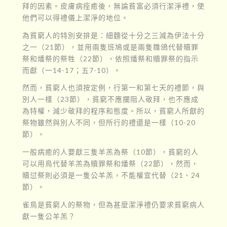
拜的因素。皮膚病痊癒後，無論貧富必須行潔淨禮，使
他們可以得禮儀上潔淨的地位。
為貧窮人的特別安排是：細麵從十分之三減為伊法十分
之一（21節），並用兩隻班鳩或是兩隻雛鴿代替贖罪
祭和燔祭的祭牲（22節），依照燔祭和贖罪祭的指示
而獻（一14-17；五7-10）。
然而，貧窮人也須按定例，行第一和第七天的禮節，與
別人一樣（23節），貧窮不應攔阻人敬拜，也不應成
為特權，減少敬拜的程序和態度。所以，貧窮人所獻的
祭物雖然與別人不同，但所行的禮還是一樣（10-20
節）。
一般病癒的人要獻三隻羊羔為祭（10節），貧窮的人
可以用鳥代替羊羔為贖罪祭和燔祭（22節），然而，
贖愆祭則必須是一隻公羊羔，不能權宜代替（21、24
節）。
雀鳥是貧窮人的祭物，但為甚麼潔淨禮仍要求貧窮病人
獻一隻公羊羔？