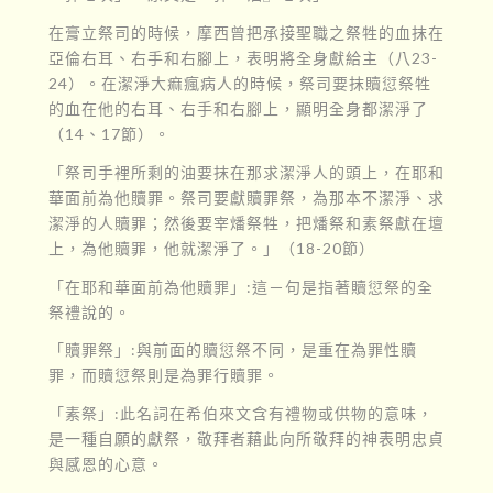
在膏立祭司的時候，摩西曾把承接聖職之祭牲的血抹在
亞倫右耳、右手和右腳上，表明將全身獻給主（八23-
24）。在潔淨大痲瘋病人的時候，祭司要抹贖愆祭牲
的血在他的右耳、右手和右腳上，顯明全身都潔淨了
（14、17節）。
「祭司手裡所剩的油要抹在那求潔淨人的頭上，在耶和
華面前為他贖罪。祭司要獻贖罪祭，為那本不潔淨、求
潔淨的人贖罪；然後要宰燔祭牲，把燔祭和素祭獻在壇
上，為他贖罪，他就潔淨了。」（18-20節）
「在耶和華面前為他贖罪」:這－句是指著贖愆祭的全
祭禮說的。
「贖罪祭」:與前面的贖愆祭不同，是重在為罪性贖
罪，而贖愆祭則是為罪行贖罪。
「素祭」:此名詞在希伯來文含有禮物或供物的意味，
是一種自願的獻祭，敬拜者藉此向所敬拜的神表明忠貞
與感恩的心意。