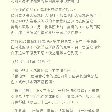
吩咐人為那求潔淨的拿兩隻潔淨的活鳥…」
「潔淨的活鳥」: 指純全無瑕疵的活鳥。
祭司要到長大痲瘋的人那裡，若見他的大痲瘋痊癒了，
就要吩咐人為那求潔淨的拿兩隻純全無瑕疵的活鳥，一
隻鳥宰殺取血，另一隻鳥蘸上前一隻鳥的血，放到田野
裡。這是強調潔淨儀式象徵死裏得活過來。
類似第16章贖罪日處理兩隻羊的儀式，其中一隻鳥的
血可能顯明了不潔淨者所應得的死罪，另一隻活鳥便背
負了這些不潔及罪惡，使之遠離以色列民。
（3）紅牛膝草（4節下）
「和香柏木、朱紅色線，並牛膝草來。」
「香柏木」:使用香柏木的理由可能是因為其顏色是紅
色，或者其木頭不易朽壞。
「朱紅色線」: 原文字義是「朱紅色的煙脂蟲」。後來
引申為「羊毛染色後製成的線」，會幕與祭司服裝上都
有這種線（參出二十五4；二十八5-8）。
「牛膝草」: 照傳統，這草是「墨角蘭」（一種薄荷屬