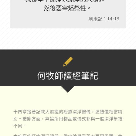
然後要宰燔祭牲。
利未記：14:19
何牧師讀經筆記
十四章接著記載大痲瘋的痊癒潔淨禮儀，這禮儀相當特
別。禮節方面，無論所用物品或儀式都與一般潔淨祭禮
不同。