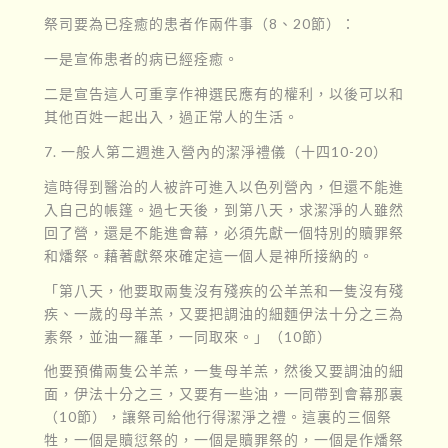
祭司要為已痊癒的患者作兩件事（8、20節）：
一是宣佈患者的病已經痊癒。
二是宣告這人可重享作神選民應有的權利，以後可以和
其他百姓一起出入，過正常人的生活。
7. 一般人第二週進入營內的潔淨禮儀（十四10-20）
這時得到醫治的人被許可進入以色列營內，但還不能進
入自己的帳篷。過七天後，到第八天，求潔淨的人雖然
回了營，還是不能進會幕，必須先獻一個特別的贖罪祭
和燔祭。藉著獻祭來確定這一個人是神所接納的。
「第八天，他要取兩隻沒有殘疾的公羊羔和一隻沒有殘
疾、一歲的母羊羔，又要把調油的細麵伊法十分之三為
素祭，並油一羅革，一同取來。」（10節）
他要預備兩隻公羊羔，一隻母羊羔，然後又要調油的細
面，伊法十分之三，又要有一些油，一同帶到會幕那裏
（10節），讓祭司給他行得潔淨之禮。這裏的三個祭
牲，一個是贖愆祭的，一個是贖罪祭的，一個是作燔祭