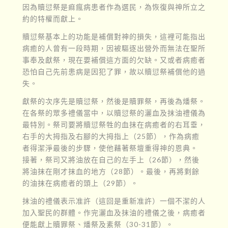
因為贖愆祭是痲瘋病患者作為選民，為恢復與神所立之
約的特權而獻上。
贖愆祭基本上的功能是補償對神的損失，這裡可能指出
病癒的人曾有一段時期，因被驅逐出營外而無法在聖所
事奉及獻祭，現在要補償這方面的欠缺。又或者病癒者
恐怕自己先前患病是因犯了罪，故以贖愆祭補償他的過
失。
獻祭的次序先是贖愆祭，然後是贖罪祭，再後為燔祭。
在各祭的眾多禮儀當中，以贖愆祭的灑血及抹油禮儀為
最特別。祭司要將贖愆祭牲的血抹在病癒者的右耳垂，
右手的大拇指及右腳的大拇指上（25節），作為病癒
者得潔淨最後的步驟，使他藉著祭壇重得神的恩典。
接著，祭司又將油放在自己的左手上（26節），然後
將油抹在剛才抹血的地方（28節）。最後，再將剩餘
的油抹在病癒者的頭上（29節）。
抹油的禮儀表示准許（這回是重新准許）一個不潔的人
加入聖民的群體。作完灑血及抹油的禮儀之後，病癒者
便能獻上贖罪祭、燔祭及素祭（30-31節）。