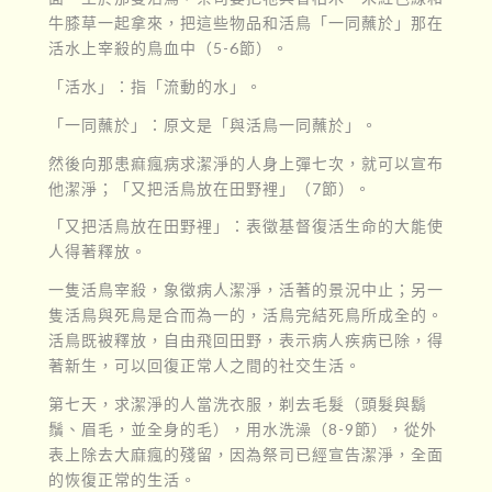
牛膝草一起拿來，把這些物品和活鳥「一同蘸於」那在
活水上宰殺的鳥血中（5-6節）。
「活水」：指「流動的水」。
「一同蘸於」：原文是「與活鳥一同蘸於」。
然後向那患痲瘋病求潔淨的人身上彈七次，就可以宣布
他潔淨；「又把活鳥放在田野裡」（7節）。
「又把活鳥放在田野裡」：表徵基督復活生命的大能使
人得著釋放。
一隻活鳥宰殺，象徵病人潔淨，活著的景況中止；另一
隻活鳥與死鳥是合而為一的，活鳥完結死鳥所成全的。
活鳥既被釋放，自由飛回田野，表示病人疾病已除，得
著新生，可以回復正常人之間的社交生活。
第七天，求潔淨的人當洗衣服，剃去毛髮（頭髮與鬍
鬚、眉毛，並全身的毛），用水洗澡（8-9節），從外
表上除去大麻瘋的殘留，因為祭司已經宣告潔淨，全面
的恢復正常的生活。