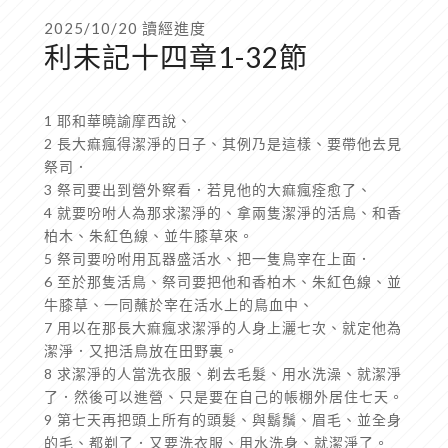
2025/10/20 讀經進度
利未記十四章1-32節
1 耶和華曉諭摩西說、
2 長大痲瘋得潔淨的日子、其例乃是這樣、要帶他去見
祭司．
3 祭司要出到營外察看．若見他的大痲瘋痊愈了、
4 就要吩咐人為那求潔淨的、拿兩隻潔淨的活鳥、和香
柏木、朱紅色線、並牛膝草來。
5 祭司要吩咐用瓦器盛活水、把一隻鳥宰在上面．
6 至於那隻活鳥、祭司要把他和香柏木、朱紅色線、並
牛膝草、一同蘸於宰在活水上的鳥血中、
7 用以在那長大痲瘋求潔淨的人身上灑七次、就定他為
潔淨．又把活鳥放在田野裏。
8 求潔淨的人當洗衣服、剃去毛髮、用水洗澡、就潔淨
了．然後可以進營、只是要在自己的帳棚外居住七天。
9 第七天再把頭上所有的頭髮、與鬍鬚、眉毛、並全身
的毛、都剃了．又要洗衣服、用水洗身、就潔淨了。