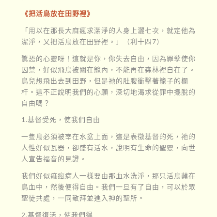
《把活鳥放在田野裡》
「用以在那長大麻瘋求潔淨的人身上灑七次，就定他為
潔淨，又把活鳥放在田野裡。」（利十四7）
驚恐的心靈呀！這就是你，你失去自由，因為罪孽使你
囚禁，好似飛鳥被關在籠內，不能再在森林裡自在了。
鳥兒想飛出去到田野，但是祂的肚腹衝擊著籠子的欄
杆。這不正說明我們的心願，深切地渴求從罪中擺脫的
自由嗎？
1.基督受死，使我們自由
一隻鳥必須被宰在水盆上面，這是表徵基督的死，祂的
人性好似瓦器，卻盛有活水，說明有生命的聖靈，向世
人宣告福音的見證。
我們好似痲瘋病人一樣要由那血水洗淨，那只活鳥蘸在
鳥血中，然後便得自由。我們一旦有了自由，可以於眾
聖徒共處，一同敬拜並進入神的聖所。
2.基督復活，使我們得