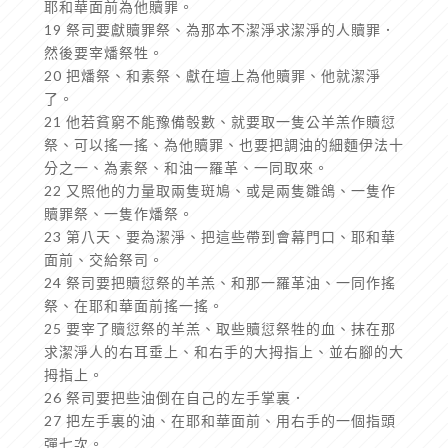
耶和華面前為他贖罪。
19 祭司要獻贖罪祭、為那本不潔淨求潔淨的人贖罪．
然後要宰燔祭牲。
20 把燔祭、和素祭、獻在壇上為他贖罪、他就潔淨
了。
21 他若貧窮不能豫備彀數、就要取一隻公羊羔作贖愆
祭、可以搖一搖、為他贖罪、也要把調油的細麵伊法十
分之一、為素祭、和油一羅革、一同取來。
22 又照他的力量取兩隻斑鳩、或是兩隻雛鴿、一隻作
贖罪祭、一隻作燔祭。
23 第八天、要為潔淨、把這些帶到會幕門口、耶和華
面前、交給祭司。
24 祭司要把贖愆祭的羊羔、和那一羅革油、一同作搖
祭、在耶和華面前搖一搖。
25 要宰了贖愆祭的羊羔、取些贖愆祭牲的血、抹在那
求潔淨人的右耳垂上、和右手的大拇指上、並右腳的大
拇指上。
26 祭司要把些油倒在自己的左手掌裏．
27 把左手裏的油、在耶和華面前、用右手的一個指頭
彈七次。