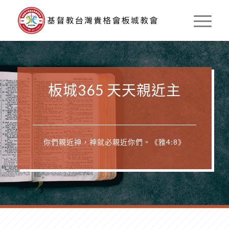
板城365 天天親近主
你們親近神，神就必親近你們。《雅4:8》