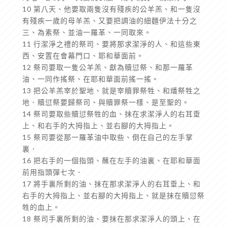
10 第八天、他要取兩隻沒有殘疾的公羊羔、和一隻沒
有殘疾一歲的母羊羔、又要把調油的細麵伊法十分之
三、為素祭、並油一羅革、一同取來。
11 行潔淨之禮的祭司、要將那求潔淨的人、和這些東
西、安置在會幕門口、耶和華面前。
12 祭司要取一隻公羊羔、獻為贖愆祭、和那一羅革
油、一同作搖祭、在耶和華面前搖一搖。
13 把公羊羔宰於聖地、就是宰贖罪祭牲、和燔祭牲之
地．贖愆祭要歸祭司、與贖罪祭一樣、是至聖的。
14 祭司要取些贖愆祭牲的血、抹在求潔淨人的右耳垂
上、和右手的大拇指上、並右腳的大拇指上。
15 祭司要從那一羅革油中取些、倒在自己的左手掌
裏．
16 把右手的一個指頭、蘸在左手的油裏、在耶和華面
前用指頭彈七次．
17 將手裏所剩的油、抹在那求潔淨人的右耳垂上、和
右手的大拇指上、並右腳的大拇指上、就是抹在贖愆祭
牲的血上。
18 祭司手裏所剩的油、要抹在那求潔淨人的頭上、在