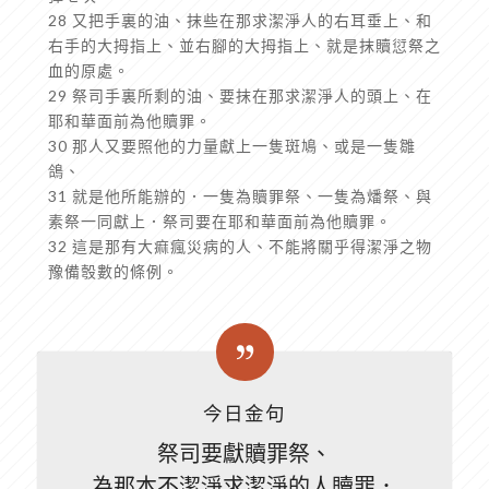
28 又把手裏的油、抹些在那求潔淨人的右耳垂上、和
右手的大拇指上、並右腳的大拇指上、就是抹贖愆祭之
血的原處。
29 祭司手裏所剩的油、要抹在那求潔淨人的頭上、在
耶和華面前為他贖罪。
30 那人又要照他的力量獻上一隻斑鳩、或是一隻雛
鴿、
31 就是他所能辦的．一隻為贖罪祭、一隻為燔祭、與
素祭一同獻上．祭司要在耶和華面前為他贖罪。
32 這是那有大痲瘋災病的人、不能將關乎得潔淨之物
豫備彀數的條例。
今日金句
祭司要獻贖罪祭、
為那本不潔淨求潔淨的人贖罪．