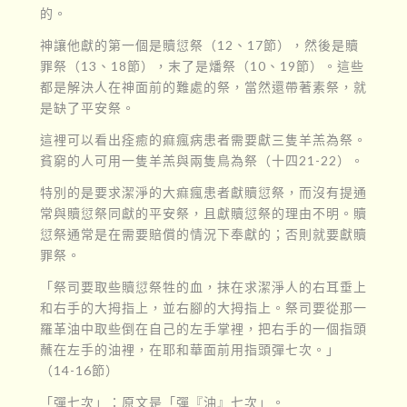
的。
神讓他獻的第一個是贖愆祭（12、17節），然後是贖
罪祭（13、18節），末了是燔祭（10、19節）。這些
都是解決人在神面前的難處的祭，當然還帶著素祭，就
是缺了平安祭。
這裡可以看出痊癒的痲瘋病患者需要獻三隻羊羔為祭。
貧窮的人可用一隻羊羔與兩隻鳥為祭（十四21-22）。
特別的是要求潔淨的大痲瘋患者獻贖愆祭，而沒有提通
常與贖愆祭同獻的平安祭，且獻贖愆祭的理由不明。贖
愆祭通常是在需要賠償的情況下奉獻的；否則就要獻贖
罪祭。
「祭司要取些贖愆祭牲的血，抹在求潔淨人的右耳垂上
和右手的大拇指上，並右腳的大拇指上。祭司要從那一
羅革油中取些倒在自己的左手掌裡，把右手的一個指頭
蘸在左手的油裡，在耶和華面前用指頭彈七次。」
（14-16節）
「彈七次」：原文是「彈『油』七次」。