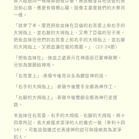
罪人經過同一樣贖罪過程以後，應該體會其他信徒的景
況和心情，應更有憐憫心腸，就像主基督我們的大祭司
一樣。
「就宰了羊。摩西把些血抹在亞倫的右耳垂上和右手的
大拇指上，並右腳的大拇指上，又帶了亞倫的兒子來，
把些血抹在他們的右耳垂上和右手的大拇指上，並右腳
的大拇指上，又把血灑在壇的周圍。」（23-24節）
「把些血抹在」:抹血之處表示在神面前已蒙神赦罪，
分別為聖歸給神用。
「右耳垂上」:表徵今後耳朵全為聽從神的話。
「右手的大拇指上」:表徵今後雙手全都為神作工。
「右腳的大拇指上」:表徵今後雙腳全都為神行走道
路。
羊血抹在右耳垂、右手的大拇指、右腳的大拇指，與十
四章所記，長大痲瘋求潔淨的人的儀式一致（參利十四
14）。可能這個儀式也表達神的認可與接納其為潔淨
的人。