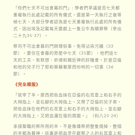
「你們七天不可出會幕的門」: 學者們爭議是否七天都
重複執行此處記載的所有儀式，還是第一天執行之後等
候七天。大部分學者認為是七天重複執行此處的所有儀
式，因出埃及記載每天要獻上一隻公牛為贖罪祭（參出
二十九35-37）。
祭司不可出會幕的門辦理俗事，免得沾染污穢（33
節）。要住在會幕的旁屋中七天（35節），他們這七
天的工夫，有默想、祈禱和親近神的好機會。於是亞倫
和他的兒子行了耶和華藉著摩西吩咐的一切事（36
節）。
《完全順服》
「就宰了羊。摩西把些血抹在亞倫的右耳垂上和右手的
大拇指上，並右腳的大拇指上，又帶了亞倫的兒子來，
把些血抹在他們的右耳垂上和右手的大拇指上，並右腳
的大拇指上，又把血灑在壇的周圍。」（利八23-24）
承接聖職的祭所用的羊，不是像燔祭把整隻燒掉，整個
的羊都為著神。這裏是把血塗在獻祭之人的右耳垂上和