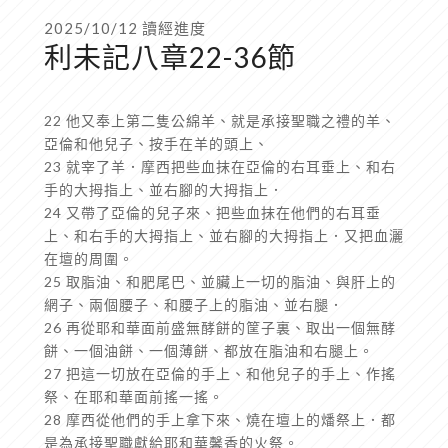
2025/10/12 讀經進度
利未記八章22-36節
22 他又奉上第二隻公綿羊、就是承接聖職之禮的羊、
亞倫和他兒子、按手在羊的頭上、
23 就宰了羊．摩西把些血抹在亞倫的右耳垂上、和右
手的大拇指上、並右腳的大拇指上．
24 又帶了亞倫的兒子來、把些血抹在他們的右耳垂
上、和右手的大拇指上、並右腳的大拇指上．又把血灑
在壇的周圍。
25 取脂油、和肥尾巴、並臟上一切的脂油、與肝上的
網子、兩個腰子、和腰子上的脂油、並右腿．
26 再從耶和華面前盛無酵餅的筐子裏、取出一個無酵
餅、一個油餅、一個薄餅、都放在脂油和右腿上。
27 把這一切放在亞倫的手上、和他兒子的手上、作搖
祭、在耶和華面前搖一搖。
28 摩西從他們的手上拿下來、燒在壇上的燔祭上．都
是為承接聖職獻給耶和華馨香的火祭。