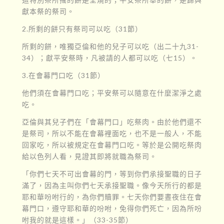
獻本祭的祭司。
2.所剩的餅只有祭司可以吃（31節）
所剩的餅，唯獨亞倫和他的兒子可以吃（出二十九31-
34）；獻平安祭時，凡被請的人都可以吃（七15）。
3.在會幕門口吃（31節）
他們須在會幕門口吃；平安祭可以隨意在什麼潔淨之處
吃。
亞倫與其兒子們在「會幕門口」吃祭肉。由於他們還不
是祭司，所以不能在會幕裡面吃，也不是一般人，不能
回家吃，所以被規定在會幕門口吃。等於是公開吃祭肉
給以色列人看，見證其即將就職為祭司。
「你們七天不可出會幕的門，等到你們承接聖職的日子
滿了，因為主叫你們七天承接聖職。像今天所行的都是
耶和華吩咐行的，為你們贖罪。七天你們要晝夜住在會
幕門口，遵守耶和華的吩咐，免得你們死亡，因為所吩
咐我的就是這樣。」（33-35節）