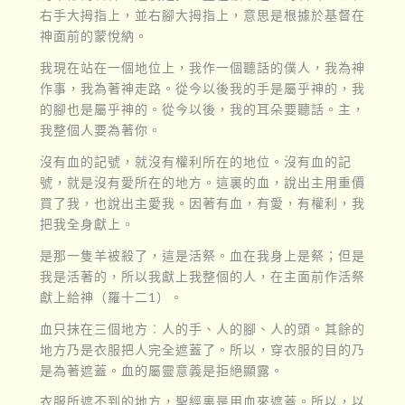
右手大拇指上，並右腳大拇指上，意思是根據於基督在
神面前的蒙悅納。
我現在站在一個地位上，我作一個聽話的僕人，我為神
作事，我為著神走路。從今以後我的手是屬乎神的，我
的腳也是屬乎神的。從今以後，我的耳朵要聽話。主，
我整個人要為著你。
沒有血的記號，就沒有權利所在的地位。沒有血的記
號，就是沒有愛所在的地方。這裏的血，說出主用重價
買了我，也說出主愛我。因著有血，有愛，有權利，我
把我全身獻上。
是那一隻羊被殺了，這是活祭。血在我身上是祭；但是
我是活著的，所以我獻上我整個的人，在主面前作活祭
獻上給神（羅十二1）。
血只抹在三個地方︰人的手、人的腳、人的頭。其餘的
地方乃是衣服把人完全遮蓋了。所以，穿衣服的目的乃
是為著遮蓋。血的屬靈意義是拒絕顯露。
衣服所遮不到的地方，聖經裏是用血來遮蓋。所以，以