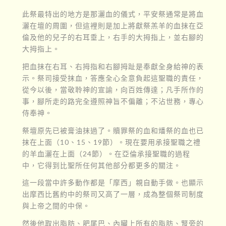
此祭最特出的地方是那灑血的儀式，平安祭通常是將血
灑在壇的周圍，但這裡則是加上將獻祭羔羊的血抹在亞
倫及他的兒子的右耳垂上，右手的大拇指上，並右腳的
大拇指上。
把血抹在右耳、右拇指和右腳拇趾是奉獻全身給神的表
示。祭司接受抹血，答應全心全意負起這聖職的責任，
從今以後，當敬聆神的宣諭，向百姓傳達；凡手所作的
事，腳所走的路完全遵照神旨不偏離；不沾世務，專心
侍奉神。
祭壇原先已被膏油抹過了。贖罪祭的血和燔祭的血也已
抹在上面（10、15、19節）。現在要用承接聖職之禮
的羊血灑在上面（24節）。在亞倫承接聖職的過程
中，它得到比聖所任何其他部分都更多的關注。
這一段當中許多動作都是「摩西」親自動手做。也顯示
出摩西比舊約中的祭司又高了一層，成為整個祭司制度
與上帝之間的中保。
然後他取出脂肪、肥尾巴、內臟上所有的脂肪、腎旁的