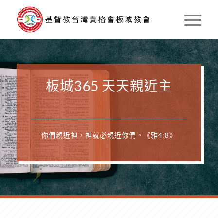
板城365 天天親近主
你們親近神，神就必親近你們。《雅4:8》