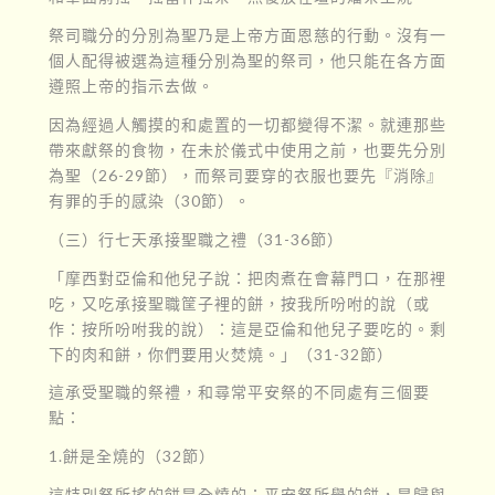
祭司職分的分別為聖乃是上帝方面恩慈的行動。沒有一
個人配得被選為這種分別為聖的祭司，他只能在各方面
遵照上帝的指示去做。
因為經過人觸摸的和處置的一切都變得不潔。就連那些
帶來獻祭的食物，在未於儀式中使用之前，也要先分別
為聖（26-29節），而祭司要穿的衣服也要先『消除』
有罪的手的感染（30節）。
（三）行七天承接聖職之禮（31-36節）
「摩西對亞倫和他兒子說：把肉煮在會幕門口，在那裡
吃，又吃承接聖職筐子裡的餅，按我所吩咐的說（或
作：按所吩咐我的說）：這是亞倫和他兒子要吃的。剩
下的肉和餅，你們要用火焚燒。」（31-32節）
這承受聖職的祭禮，和尋常平安祭的不同處有三個要
點：
1.餅是全燒的（32節）
這特別祭所搖的餅是全燒的；平安祭所舉的餅，是歸與