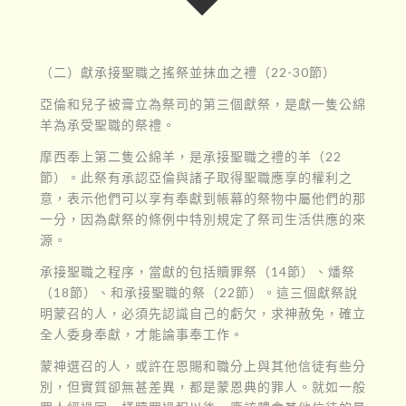
（二）獻承接聖職之搖祭並抹血之禮（22-30節）
亞倫和兒子被膏立為祭司的第三個獻祭，是獻一隻公綿
羊為承受聖職的祭禮。
摩西奉上第二隻公綿羊，是承接聖職之禮的羊（22
節）。此祭有承認亞倫與諸子取得聖職應享的權利之
意，表示他們可以享有奉獻到帳幕的祭物中屬他們的那
一分，因為獻祭的條例中特別規定了祭司生活供應的來
源。
承接聖職之程序，當獻的包括贖罪祭（14節）、燔祭
（18節）、和承接聖職的祭（22節）。這三個獻祭說
明蒙召的人，必須先認識自己的虧欠，求神赦免，確立
全人委身奉獻，才能論事奉工作。
蒙神選召的人，或許在恩賜和職分上與其他信徒有些分
別，但實質卻無甚差異，都是蒙恩典的罪人。就如一般