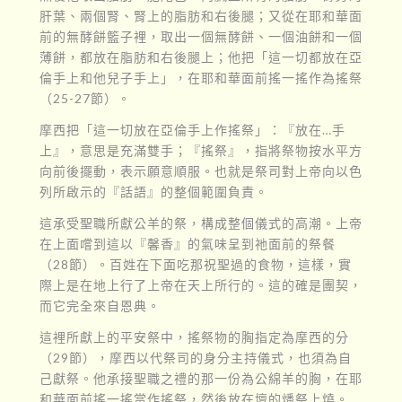
肝葉、兩個腎、腎上的脂肪和右後腿；又從在耶和華面
前的無酵餅籃子裡，取出一個無酵餅、一個油餅和一個
薄餅，都放在脂肪和右後腿上；他把「這一切都放在亞
倫手上和他兒子手上」，在耶和華面前搖一搖作為搖祭
（25-27節）。
摩西把「這一切放在亞倫手上作搖祭」：『放在…手
上』，意思是充滿雙手；『搖祭』，指將祭物按水平方
向前後擺動，表示願意順服。也就是祭司對上帝向以色
列所啟示的『話語』的整個範圍負責。
這承受聖職所獻公羊的祭，構成整個儀式的高潮。上帝
在上面嚐到這以『馨香』的氣味呈到祂面前的祭餐
（28節）。百姓在下面吃那祝聖過的食物，這樣，實
際上是在地上行了上帝在天上所行的。這的確是團契，
而它完全來自恩典。
這裡所獻上的平安祭中，搖祭物的胸指定為摩西的分
（29節），摩西以代祭司的身分主持儀式，也須為自
己獻祭。他承接聖職之禮的那一份為公綿羊的胸，在耶
和華面前搖一搖當作搖祭，然後放在壇的燔祭上燒。