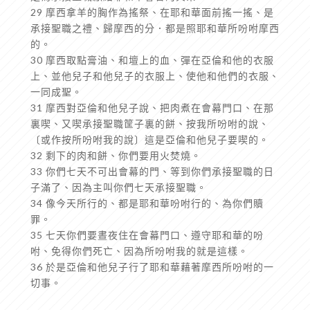
29 摩西拿羊的胸作為搖祭、在耶和華面前搖一搖、是
承接聖職之禮、歸摩西的分．都是照耶和華所吩咐摩西
的。
30 摩西取點膏油、和壇上的血、彈在亞倫和他的衣服
上、並他兒子和他兒子的衣服上、使他和他們的衣服、
一同成聖。
31 摩西對亞倫和他兒子說、把肉煮在會幕門口、在那
裏喫、又喫承接聖職筐子裏的餅、按我所吩咐的說、
〔或作按所吩咐我的說〕這是亞倫和他兒子要喫的。
32 剩下的肉和餅、你們要用火焚燒。
33 你們七天不可出會幕的門、等到你們承接聖職的日
子滿了、因為主叫你們七天承接聖職。
34 像今天所行的、都是耶和華吩咐行的、為你們贖
罪。
35 七天你們要晝夜住在會幕門口、遵守耶和華的吩
咐、免得你們死亡、因為所吩咐我的就是這樣。
36 於是亞倫和他兒子行了耶和華藉著摩西所吩咐的一
切事。