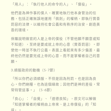
「用人」：「執行他人的命令的人」、「僕役」。
他們是為神作事的僕人，確實地執行他本身管治的任
務，包括正確無誤地運用「佩劍」的權柄，即執行賞善
罰惡的法律，以維持社會公義和有秩序的治安，創造美
善的環境。
保羅說明做官的人是上帝的僕役（不管他願不願意或知
不知道），至終是要成就上帝的心意（賞善罰惡）。即
使他一時並不執行公義，表面上看起來有多少偏差，最
終他仍然是要完成上帝的心意，而不是掌權者自己的意
願。
3.順服政府的動機（5-7節）
「所以你們必須順服，不但是因為刑罰，也是因為良
心。你們納糧，也為這個緣故；因他們是神的差役，常
常特管這事。」（5-6節）
「良心」：「自覺」、「道德良知」，原文可以解做
「知道掌權者的權柄由上帝來、是上帝僕役」的「知
識」。