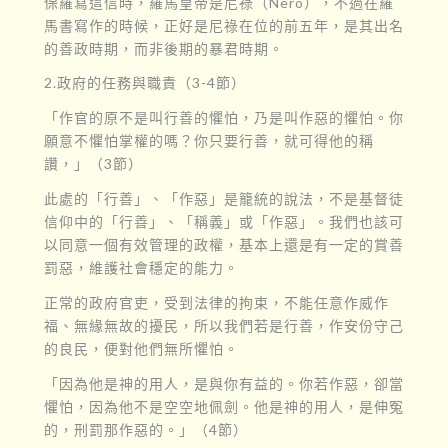
保羅寫這信時，羅馬皇帝是尼祿（Nero），不過在羅
馬書寫作的時候，正好是尼祿在位的前五年，是其出名
的善政時期，而非後期的暴君時期。
2.政府的任務與職責（3-4節）
「作官的原不是叫行善的懼怕，乃是叫作惡的懼怕。你
願意不懼怕掌權的嗎？你只要行善，就可得他的稱
讚，」（3節）
此處的「行善」、「作惡」是籠統的說法，不是基督徒
信仰中的「行善」、「稱義」或「作惡」。我們也該可
以同意一個有效管理的政權，基本上還是有一定的賞善
罰惡，維護社會穩定的能力。
正常的政府官吏，受到法律的拘束，不能任意作威作
福、無緣無故的擾民，所以我們若是行善，作安份守己
的良民，便對他們無所懼怕。
「因為他是神的用人，是與你有益的。你若作惡，卻當
懼怕，因為他不是空空地佩劍。他是神的用人，是伸冤
的，刑罰那作惡的。」（4節）