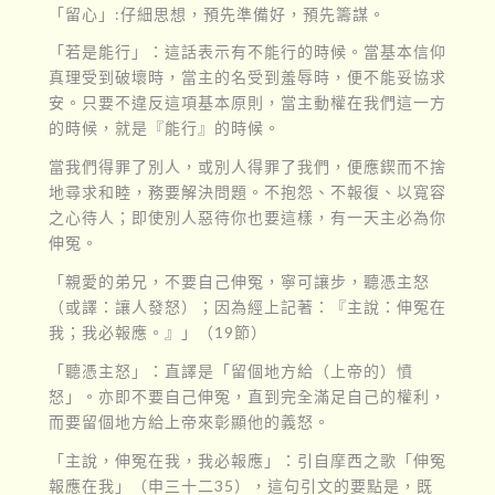
「留心」:仔細思想，預先準備好，預先籌謀。
「若是能行」：這話表示有不能行的時候。當基本信仰
真理受到破壞時，當主的名受到羞辱時，便不能妥協求
安。只要不違反這項基本原則，當主動權在我們這一方
的時候，就是『能行』的時候。
當我們得罪了別人，或別人得罪了我們，便應鍥而不捨
地尋求和睦，務要解決問題。不抱怨、不報復、以寬容
之心待人；即使別人惡待你也要這樣，有一天主必為你
伸冤。
「親愛的弟兄，不要自己伸冤，寧可讓步，聽憑主怒
（或譯：讓人發怒）；因為經上記著：『主說：伸冤在
我；我必報應。』」（19節）
「聽憑主怒」：直譯是「留個地方給（上帝的）憤
怒」。亦即不要自己伸冤，直到完全滿足自己的權利，
而要留個地方給上帝來彰顯他的義怒。
「主說，伸冤在我，我必報應」：引自摩西之歌「伸冤
報應在我」（申三十二35），這句引文的要點是，既