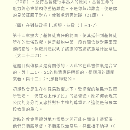
（20節）。堅持基督徒行事為人的原則，基督生命的
能力終必會帶領你勝過難處。不是你超越難處，便是你
的見證征服了對方，使難處消弭無蹤（21節）。
（四）在對待政權上:順服、恭敬（十三1-7）
第十四章擴大了基督徒責任的範圍，使其延伸到基督徒
所在的世俗政權，這是新約中第一段有關信徒對民事義
務的指導。保羅具體說明了該撒的當歸該撒是什麽意思
（太二十二21）。
這題目與傳福音是有關係的，因此它在此書信裏是合宜
的，與十二17，21的聯繫應是明顯的，從應用的範圍
來看，與十二1-2也是相聯繫的。
初期教會是生存在羅馬政權之下，受極權的殖民地政策
所管治。「仍在地上作子民」的基督徒，應如何表現其
公民的身分而又忠於對神主權的尊重呢？這便是保羅本
段教訓的重心。
當時的教會團體與地方當局之間可能在關係上很緊張，
他們只順服基督，不順服政治當局，甚至拒不納稅（6