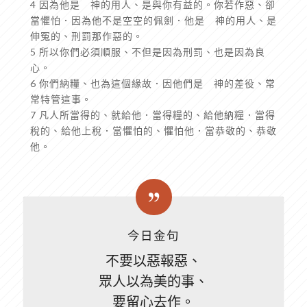
4 因為他是 神的用人、是與你有益的。你若作惡、卻
當懼怕．因為他不是空空的佩劍．他是 神的用人、是
伸冤的、刑罰那作惡的。
5 所以你們必須順服、不但是因為刑罰、也是因為良
心。
6 你們納糧、也為這個緣故．因他們是 神的差役、常
常特管這事。
7 凡人所當得的、就給他．當得糧的、給他納糧．當得
稅的、給他上稅．當懼怕的、懼怕他．當恭敬的、恭敬
他。
今日金句
不要以惡報惡、
眾人以為美的事、
要留心去作。