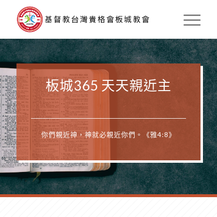
板城365 天天親近主
你們親近神，神就必親近你們。《雅4:8》