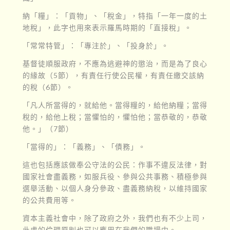
納「糧」：「貢物」、「稅金」，特指「一年一度的土
地稅」，此字也用來表示羅馬時期的「直接稅」。
「常常特管」：「專注於」、「投身於」。
基督徒順服政府，不應為逃避神的懲治，而是為了良心
的緣故（5節），有責任行使公民權，有責任繳交該納
的稅（6節）。
「凡人所當得的，就給他。當得糧的，給他納糧；當得
稅的，給他上稅；當懼怕的，懼怕他；當恭敬的，恭敬
他。」（7節）
「當得的」：「義務」、「債務」。
這也包括應該做奉公守法的公民：作事不違反法律，對
國家社會盡義務，如服兵役、參與公共事務、積極參與
選舉活動、以個人身分參政、盡義務納稅，以維持國家
的公共費用等。
資本主義社會中，除了政府之外，我們也有不少上司，
此處的倫理原則也可以應用在我們的職場中。