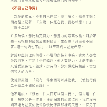
《不要自己伸冤》
「親愛的弟兄，不要自己伸冤，寧可讓步，聽憑主怒；
因為經上記著：『主說：伸冤在我；我必報應。』」
（羅十二19）
許多時侯，靜比動更費力。靜是力的最高效能。對於那
些一無根據的最惡最毒的控告，主始終「甚麼都不回
答…連一句話也不說」，以至審判官甚覺希奇。
對於那些無理的侮辱，不堪的虐待和嘲笑，連旁人都會
激起憤怒，可是主始終鎮靜。他大有能力，才能不動。
凡曾受過冤枉，毀謗，虐待的，都知道維持鎮靜，需要
何等大的力量。
使徒保羅說，「沒有一件東西可以搖動我」（使徒行傳
二十章二十四節直譯）。
他不是說，「沒有一件東西可以傷害我。」傷害是一件
事，搖動又是一件事。使徒保羅的心頂仁慈。我們沒有
讀著過有甚麼使徒曾像使徒保羅那樣痛哭過。一個男子