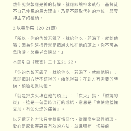
然伸冤與報應是神的特權，就應該讓神來執行。基督徒
不自己伸冤的最大理由，乃是不願取代神的地位，篡奪
神主宰的權柄。
2.以善勝惡（20-21節）
「所以，你的仇敵若餓了，就給他吃，若渴了，就給他
喝；因為你這樣行就是把炭火堆在他的頭上。你不可為
惡所勝，反要以善勝惡。」
本節引自《箴言》二十五21-22。
「你的仇敵若餓了，就給他吃，若渴了，就給他喝」：
意即把對方所不該得的，給他得著；在對方有需要的時
候，積極地幫助他。
「就是把炭火堆在他的頭上」：「炭火」指，「燃燒的
炭」。這是一句當時流行的成語，意思是『會使他羞愧
交加，有如火燒的痛苦』。
以牙還牙的方法只會將事情惡化，從而產生惡性循環。
愛心是感化罪惡最有效的方法，並且彌補一切裂痕