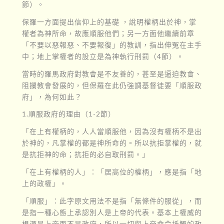
節）。
保羅一方面提出信仰上的基礎 ，說明權柄出於神，掌
權者為神所命，故應順服他們；另一方面他繼續前章
「不要以惡報惡、不要報復」的教訓，指出伸冤在主手
中；地上掌權者的設立是為神執行刑罰（4節）。
當時的羅馬政府對教會是不友善的，甚至是逼迫教會、
阻攔教會發展的，但保羅在此仍強調基督徒要「順服政
府」，為何如此？
1.順服政府的理由（1-2節）
「在上有權柄的，人人當順服他，因為沒有權柄不是出
於神的，凡掌權的都是神所命的。所以抗拒掌權的，就
是抗拒神的命；抗拒的必自取刑罰。」
「在上有權柄的人」：「居高位的權柄」，應是指「地
上的政權」。
「順服」：此字原文用法不是指「無條件的服從」，而
是指一種心態上承認別人是上帝的代表。基本上權威的
根源是上帝而不是政府，所以一切與上帝命令抵觸的政