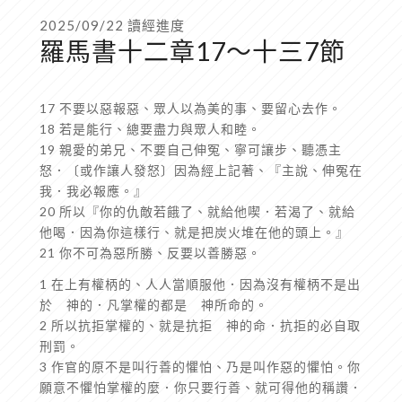
2025/09/22 讀經進度
羅馬書十二章17〜十三7節
17 不要以惡報惡、眾人以為美的事、要留心去作。
18 若是能行、總要盡力與眾人和睦。
19 親愛的弟兄、不要自己伸冤、寧可讓步、聽憑主
怒．〔或作讓人發怒〕因為經上記著、『主說、伸冤在
我．我必報應。』
20 所以『你的仇敵若餓了、就給他喫．若渴了、就給
他喝．因為你這樣行、就是把炭火堆在他的頭上。』
21 你不可為惡所勝、反要以善勝惡。
1 在上有權柄的、人人當順服他．因為沒有權柄不是出
於 神的．凡掌權的都是 神所命的。
2 所以抗拒掌權的、就是抗拒 神的命．抗拒的必自取
刑罰。
3 作官的原不是叫行善的懼怕、乃是叫作惡的懼怕。你
願意不懼怕掌權的麼．你只要行善、就可得他的稱讚．