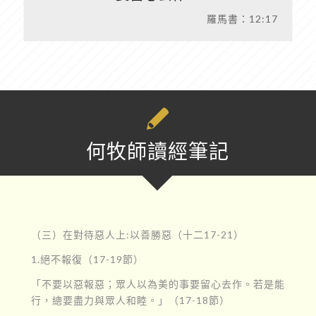
羅馬書：12:17
何牧師讀經筆記
（三）在對待惡人上:以善勝惡（十二17-21）
1.絕不報復（17-19節）
「不要以惡報惡；眾人以為美的事要留心去作。若是能
行，總要盡力與眾人和睦。」（17-18節）