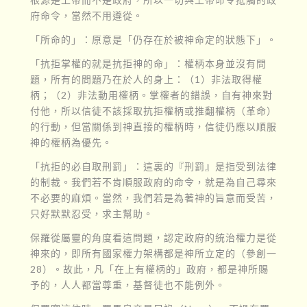
府命令，當然不用遵從。
「所命的」：原意是「仍存在於被神命定的狀態下」。
「抗拒掌權的就是抗拒神的命」：權柄本身並沒有問
題，所有的問題乃在於人的身上：（1）非法取得權
柄；（2）非法動用權柄。掌權者的錯誤，自有神來對
付他，所以信徒不該採取抗拒權柄或推翻權柄（革命）
的行動，但當關係到神直接的權柄時，信徒仍應以順服
神的權柄為優先。
「抗拒的必自取刑罰」：這裏的『刑罰』是指受到法律
的制裁。我們若不肯順服政府的命令，就是為自己尋來
不必要的麻煩。當然，我們若是為著神的旨意而受苦，
只好默默忍受，求主幫助。
保羅從屬靈的角度看這問題，認定政府的統治權力是從
神來的，即所有國家權力架構都是神所立定的（參創一
28）。故此，凡「在上有權柄的」政府，都是神所賜
予的，人人都當尊重，基督徒也不能例外。