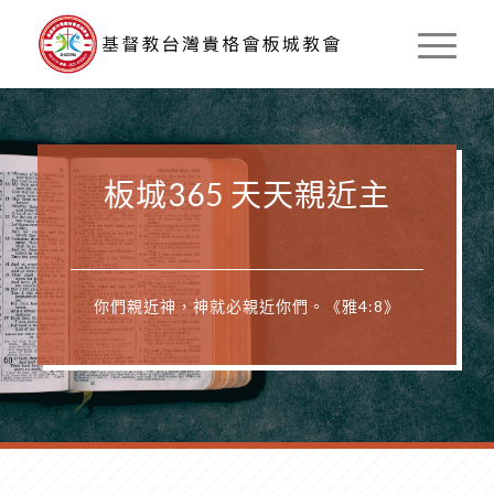
板城365 天天親近主
你們親近神，神就必親近你們。《雅4:8》