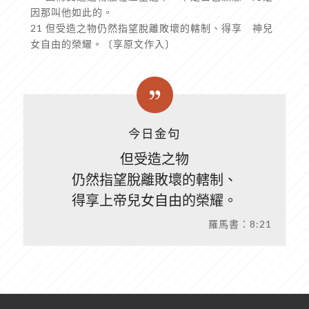
因那叫他如此的。
21 但受造之物仍然指望脫離敗壞的轄制、得享 神兒
女自由的榮耀。〔享原文作入〕
今日金句
但受造之物
仍然指望脫離敗壞的轄制、
得享上帝兒女自由的榮耀。
羅馬書：8:21