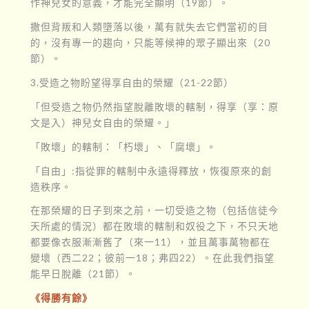
作神兒女的意義，才能完全顯明（19節）。
撒但背叛和人類墮落以後，萬有就失去它們當初的目
的，沒有專一的趨向，只能等候神的眾子顯出來（20
節）。
3.受造之物盼望得享自由的榮耀（21-22節）
「但受造之物仍然指望脫離敗壞的轄制，得享（享：原
文是入）神兒女自由的榮耀。」
「敗壞」的轄制：「朽壞」、「腐壞」。
「自由」:指從罪的轄制中永遠得釋放，恢復原來的創
造秩序。
在那榮耀的日子到來之前，一切受造之物（包括信徒今
天所處的情況）都在敗壞的轄制和奴役之下，不只天地
都要像衣服漸漸舊了（來一11），並且萬事萬物都在
變壞（西二22；彼前一18；弗四22）。在此我們指望
能早日脫離（21節）。
《得勝有餘》