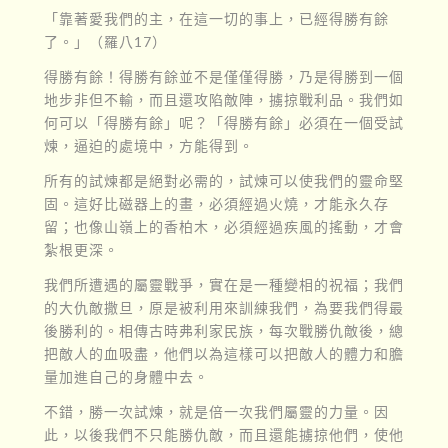
「靠著愛我們的主，在這一切的事上，已經得勝有餘
了。」（羅八17）
得勝有餘！得勝有餘並不是僅僅得勝，乃是得勝到一個
地步非但不輸，而且還攻陷敵陣，擄掠戰利品。我們如
何可以「得勝有餘」呢？「得勝有餘」必須在一個受試
煉，逼迫的處境中，方能得到。
所有的試煉都是絕對必需的，試煉可以使我們的靈命堅
固。這好比磁器上的畫，必須經過火燒，才能永久存
留；也像山嶺上的香柏木，必須經過疾風的搖動，才會
紮根更深。
我們所遭遇的屬靈戰爭，實在是一種變相的祝福；我們
的大仇敵撒旦，原是被利用來訓練我們，為要我們得最
後勝利的。相傳古時弗利家民族，每次戰勝仇敵後，總
把敵人的血吸盡，他們以為這樣可以把敵人的體力和膽
量加進自己的身體中去。
不錯，勝一次試煉，就是倍一次我們屬靈的力量。因
此，以後我們不只能勝仇敵，而且還能擄掠他們，使他