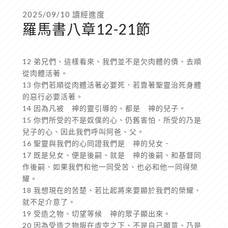
2025/09/10 讀經進度
羅馬書八章12-21節
12 弟兄們、這樣看來、我們並不是欠肉體的債、去順
從肉體活著。
13 你們若順從肉體活著必要死．若靠著聖靈治死身體
的惡行必要活著。
14 因為凡被 神的靈引導的、都是 神的兒子。
15 你們所受的不是奴僕的心、仍舊害怕．所受的乃是
兒子的心、因此我們呼叫阿爸、父。
16 聖靈與我們的心同證我們是 神的兒女．
17 既是兒女、便是後嗣、就是 神的後嗣、和基督同
作後嗣．如果我們和他一同受苦、也必和他一同得榮
耀。
18 我想現在的苦楚、若比起將來要顯於我們的榮耀、
就不足介意了。
19 受造之物、切望等候 神的眾子顯出來。
20 因為受造之物服在虛空之下、不是自己願意、乃是