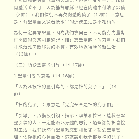
雖然肉體是信徒成聖的大難處，但信徒並不一定非順從
肉體活著不可，因為基督耶穌已經在肉體中付清了罪債
（3節），我們信徒不再欠肉體的債了（12節）。意思
是，有聖靈而又過著低水平的道德生活是不相稱的。
為何一定要靠聖靈？因為我們靠自己，不可能有力量對
付肉體的慾念和勝過罪，惟有靠聖靈賜下的力量，我們
才能治死肉體邪惡的本質，有效地過得勝的新生活
（13節）。
（二）順從聖靈的引導（14-17節）
1.聖靈引導的意義（14-16節）
「因為凡被神的靈引導的，都是神的兒子。」（14
節）
「神的兒子」：原意是「完完全全是神的兒子們」。
「引導」，乃指被引領、指示、驅策和控制，這樣被聖
靈引領的人，一定能治死身體的惡行，過聖潔討神喜悅
的生活。我們既然有聖靈的感動和帶領，接受聖靈管
理，依從祂的心意而活，這就證明我們都是神的兒子。