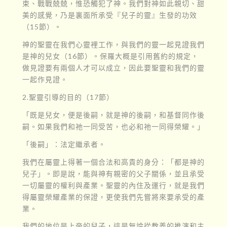
束、戰戰兢兢，惟恐觸犯了神。我們對神如此親切、甜
美的感覺，乃是裏面所承受『兒子的靈』生發的功效
（15節）。
神的聖靈在我們心靈裡工作，與我們的靈一起見證我們
是神的兒女（16節）。保羅大概是引用舊約的規定，
做見證要有兩個人才可以成立，因此要聖靈和我們的靈
一起作見證。
2.聖靈引導的目的（17節）
「既是兒女，便是後嗣，就是神的後嗣，和基督同作後
嗣。如果我們和祂一同受苦，也必和祂一同得榮耀。」
「後嗣」：法定繼承者。
我們在屬靈上得著一個合法和高貴的身分：「都是神的
兒子」。即是說，能與神有親密的父子關係，並且承受
一切屬靈的權利與產業。聖靈的內住及運行，就是我們
得屬靈榮耀產業的保證，更使我們先嘗將來要承受的產
業。
我們的地位是上帝的兒子，這是無論從教義的推演和主