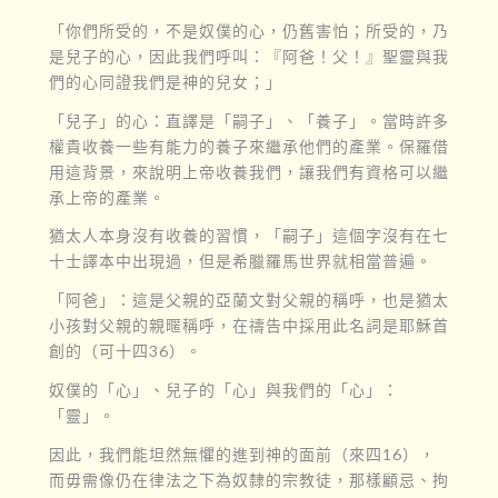
「你們所受的，不是奴僕的心，仍舊害怕；所受的，乃
是兒子的心，因此我們呼叫：『阿爸！父！』聖靈與我
們的心同證我們是神的兒女；」
「兒子」的心：直譯是「嗣子」、「養子」。當時許多
權貴收養一些有能力的養子來繼承他們的產業。保羅借
用這背景，來說明上帝收養我們，讓我們有資格可以繼
承上帝的產業。
猶太人本身沒有收養的習慣，「嗣子」這個字沒有在七
十士譯本中出現過，但是希臘羅馬世界就相當普遍。
「阿爸」：這是父親的亞蘭文對父親的稱呼，也是猶太
小孩對父親的親暱稱呼，在禱告中採用此名詞是耶穌首
創的（可十四36）。
奴僕的「心」、兒子的「心」與我們的「心」：
「靈」。
因此，我們能坦然無懼的進到神的面前（來四16），
而毋需像仍在律法之下為奴隸的宗教徒，那樣顧忌、拘