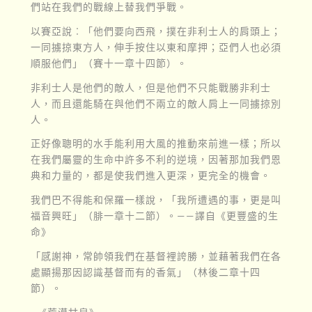
們站在我們的戰線上替我們爭戰。
以賽亞說︰「他們要向西飛，撲在非利士人的肩頭上；
一同擄掠東方人，伸手按住以東和摩押；亞們人也必須
順服他們」（賽十一章十四節）。
非利士人是他們的敵人，但是他們不只能戰勝非利士
人，而且還能騎在與他們不兩立的敵人肩上一同擄掠別
人。
正好像聰明的水手能利用大風的推動來前進一樣；所以
在我們屬靈的生命中許多不利的逆境，因著那加我們恩
典和力量的，都是使我們進入更深，更完全的機會。
我們巴不得能和保羅一樣說，「我所遭遇的事，更是叫
福音興旺」（腓一章十二節）。——譯自《更豐盛的生
命》
「感謝神，常帥領我們在基督裡誇勝，並藉著我們在各
處顯揚那因認識基督而有的香氣」（林後二章十四
節）。