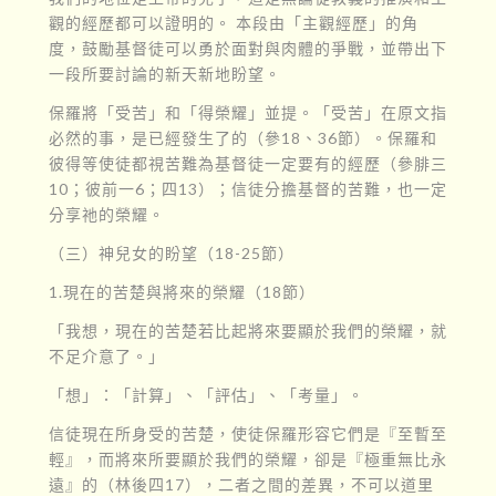
觀的經歷都可以證明的。 本段由「主觀經歷」的角
度，鼓勵基督徒可以勇於面對與肉體的爭戰，並帶出下
一段所要討論的新天新地盼望。
保羅將「受苦」和「得榮耀」並提。「受苦」在原文指
必然的事，是已經發生了的（參18、36節）。保羅和
彼得等使徒都視苦難為基督徒一定要有的經歷（參腓三
10；彼前一6；四13）；信徒分擔基督的苦難，也一定
分享祂的榮耀。
（三）​神兒女的盼望（18-25節）
1.現在的苦楚與將來的榮耀（18節）
「我想，現在的苦楚若比起將來要顯於我們的榮耀，就
不足介意了。」
「想」：「計算」、「評估」、「考量」。
信徒現在所身受的苦楚，使徒保羅形容它們是『至暫至
輕』，而將來所要顯於我們的榮耀，卻是『極重無比永
遠』的（林後四17），二者之間的差異，不可以道里