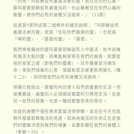
「然而，叫耶穌從死裏復活者的靈，若住在你們心裏，
那叫基督耶穌從死裏復活的，也必藉著住在你們心裏的
聖靈，使你們必死的身體又活過來。」（11節）
這是第9節所述第二個條件的補充說明；『叫耶穌從死
裏復活者的靈』就是『住在你們裏面的靈』，也就是
『神的靈』、『基督的靈』、『基督』。
既然神曾藉祂的靈叫基督耶穌從死人中復活，如今這擁
有復活大能的靈，因著能夠安家在我們的裏面，就要從
祂的安家之處（即我們的靈裏），往外擴展並分賜生
命。使我們魂裏的心思、情感和意志被更新而變化（羅
十二2），如同使我們必死的身體又活過來。
保羅已經指出，聖靈的內住使人自然過靈裏的生活。他
接著要說，屬靈的人必須順從聖靈的引導而生活。這是
另一自然的發展，也是一種因聖靈而來的責任。
信徒的身體不僅在將來要復活得榮耀，並且在今天也能
夠作基督耶穌復活的見證，因為祂復活的生命正在從我
們的靈裏滲透到我們的魂裏，且要彰顯在我們的身體上
（參腓一20）。