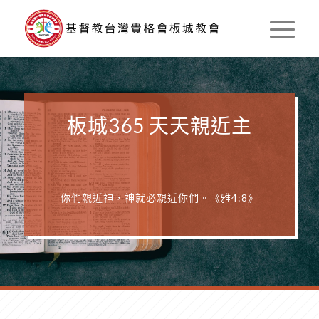
板城365 天天親近主
你們親近神，神就必親近你們。《雅4:8》