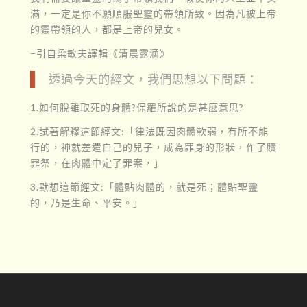
滿，一定是你不願順服聖靈的帶領所致。因為凡被上帝
的靈帶領的人，都是上帝的兒女。
–引自梁敏夫譯輯《清晨露滴》
透過今天的經文，我們思想以下問題：
1.如何脫離取死的身體?保羅所說的是甚麼意思?
2.試著解釋這節經文:「律法既因肉體軟弱，有所不能
行的，神就差遣自己的兒子，成為罪身的形狀，作了贖
罪祭，在肉體中定了罪案，」
3.默想這節經文:「體貼肉體的，就是死；體貼聖靈
的，乃是生命、平安。」