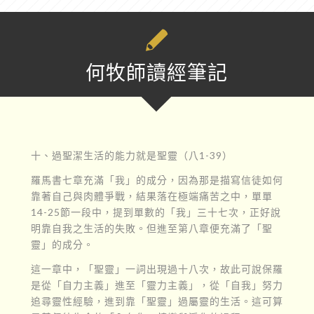
何牧師讀經筆記
十、過聖潔生活的能力就是聖靈（八1-39）
羅馬書七章充滿「我」的成分，因為那是描寫信徒如何
靠著自己與肉體爭戰，結果落在極端痛苦之中，單單
14-25節一段中，提到單數的「我」三十七次，正好說
明靠自我之生活的失敗。但進至第八章便充滿了「聖
靈」的成分。
這一章中，「聖靈」一詞出現過十八次，故此可說保羅
是從「自力主義」進至「靈力主義」，從「自我」努力
追尋靈性經驗，進到靠「聖靈」過屬靈的生活。這可算