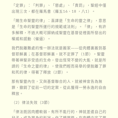
「定罪」：「判罪」、「懲處」、「責罰」，聖經中僅
出現三次，都在羅馬書（羅五16、18 ，八1）。
「賜生命聖靈的律」：直譯是「生命的靈之律」，意思
是「生命的聖靈所運行的規範或法則」。「律」，有許
多解釋，不過大概可歸納成聖靈在基督徒裡面所發出的
權威和感動（催逼）。
我們脫離難處的惟一辦法就是搬家――從肉體裏搬到基
督耶穌裏；在基督耶穌裏，就不定罪了（1節）。聖靈
帶著神聖非受造的生命，發出恆常不變的大能，就是所
謂的『生命之靈的律』，使我們輕而易舉的便脫離了罪
和死的律，得著了釋放（2節）。
那有聖靈內住，又與基督聯合的人，就被神宣告為無
罪，撤銷了從前一切的定案，從此獲得一勞永逸的自由
釋放。
（2）律法失效（3節）
「律法既因肉體軟弱，有所不能行的，神就差遣自己的
兒子，成為罪身的形狀，作了贖罪祭，在肉體中定了罪