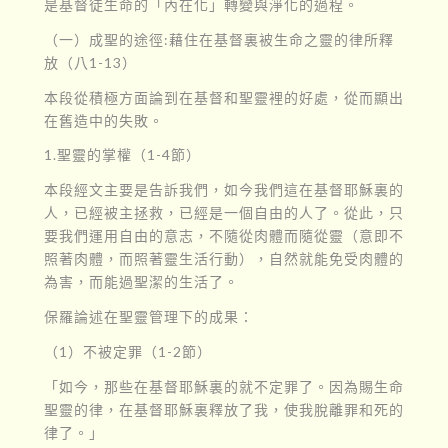
是基督徒生命的「內在化」轉變與淨化的過程。
（一）成聖的途徑:藉住在基督裏被生命之靈的律所釋
放（八1-13）
本段從積極方面論到在基督和聖靈裡的好處，從而顯出
在舊造中的失敗。
1.聖靈的掌權（1-4節）
本段經文主要是告訴我們，如今我們這在基督耶穌裏的
人，已經被主拯救，已經是一個自由的人了。從此，只
要我們運用自由的意志，不隨從肉體而隨從靈（意即不
照著肉體，而照著靈生活行動），自然就能免受肉體的
為害，而能過聖潔的生活了。
保羅論述在聖靈管理下的成果：
（1）不被定罪（1-2節）
「如今，那些在基督耶穌裏的就不定罪了。因為賜生命
聖靈的律，在基督耶穌裏釋放了我，使我脫離罪和死的
律了。」