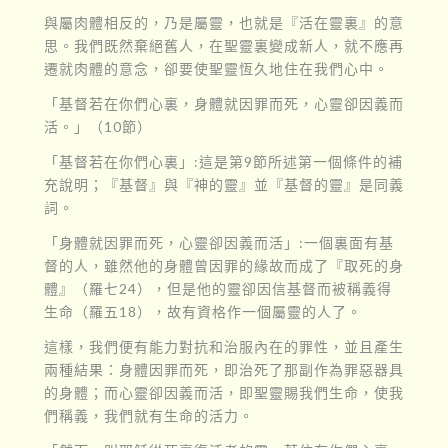
與屬肉體相反的，乃是屬靈，也就是『活在靈裏』的意
思。我們既然棄絕舊人，在聖靈裏變成新人，就不應再
遷就肉體的意念，卻要使聖靈恆久地住在我們心中。
「基督若在你們心裏，身體就因罪而死，心靈卻因義而
活。」（10節）
「基督若在你們心裏」:這是第9節所述第一個條件的補
充說明；『基督』與『神的靈』並『基督的靈』是同義
詞。
「身體就因罪而死，心靈卻因義而活」:一個裏面有基
督的人，雖然他的身體曾因罪的緣故而成了『取死的身
體』（羅七24），但是他的靈卻因信基督而被稱義得
生命（羅五18），故有資格作一個屬靈的人了。
這樣，我們便有能力對抗和治服內在的罪性，並且產生
兩種結果：身體因罪而死，即治死了那副作為罪惡器具
的身體；而心靈卻因義而活，即聖靈賜我們生命，使我
們稱義，我們就有生命的活力。