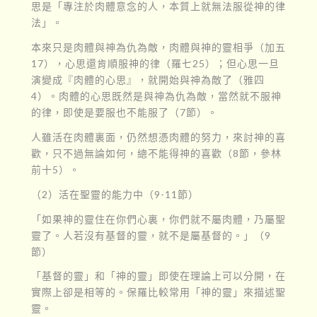
思是「專注於肉體意念的人，本質上就無法服從神的律
法」。
本來只是肉體與神為仇為敵，肉體與神的靈相爭（加五
17），心思還肯順服神的律（羅七25）；但心思一旦
演變成『肉體的心思』，就開始與神為敵了（雅四
4）。肉體的心思既然是與神為仇為敵，當然就不服神
的律，即使是要服也不能服了（7節）。
人雖活在肉體裏面，仍然想憑肉體的努力，來討神的喜
歡，只不過無論如何，總不能得神的喜歡（8節，參林
前十5）。
（2）活在聖靈的能力中（9-11節）
「如果神的靈住在你們心裏，你們就不屬肉體，乃屬聖
靈了。人若沒有基督的靈，就不是屬基督的。」（9
節）
「基督的靈」和「神的靈」即使在理論上可以分開，在
實際上卻是相等的。保羅比較常用「神的靈」來描述聖
靈。