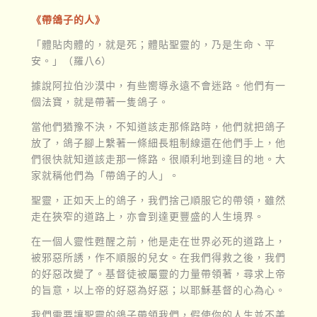
《帶鴿子的人》
「體貼肉體的，就是死；體貼聖靈的，乃是生命、平
安。」（羅八6）
據說阿拉伯沙漠中，有些嚮導永遠不會迷路。他們有一
個法寶，就是帶著一隻鴿子。
當他們猶豫不決，不知道該走那條路時，他們就把鴿子
放了，鴿子腳上繫著一條細長粗制線還在他們手上，他
們很快就知道該走那一條路。很順利地到達目的地。大
家就稱他們為「帶鴿子的人」。
聖靈，正如天上的鴿子，我們捨己順服它的帶領，雖然
走在狹窄的道路上，亦會到達更豐盛的人生境界。
在一個人靈性甦醒之前，他是走在世界必死的道路上，
被邪惡所誘，作不順服的兒女。在我們得救之後，我們
的好惡改變了。基督徒被屬靈的力量帶領著，尋求上帝
的旨意，以上帝的好惡為好惡；以耶穌基督的心為心。
我們需要讓聖靈的鴿子帶領我們，假使你的人生並不美