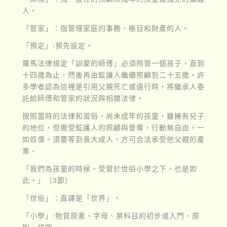
人。
「管家」：指管理家庭的事務、賬目和財產的人。
「預定」:預先設定。
羅馬法律規定「訓蒙的師傅」必須照管一個孩子，直到
十四歲為止，然後再由監護人繼續照顧到二十五歲。許
多學者認為這裡是引用父親死亡或遠行時，將繼承人委
託給師傅和管家的狀況與相關法律。
按照當時的法律和習俗，尚未成年的孩童，雖擁有兒子
的地位，但需受監護人的照顧與督導，行動無自由，一
如奴僕。須要等到長大成人，方可合法承受他父親的產
業。
「我們為孩童的時候，受管於世俗小學之下，也是如
此。」（3節）
「世俗」：直譯是「世界」。
「小學」:物質原素、字母、某科目的初步或入門、原