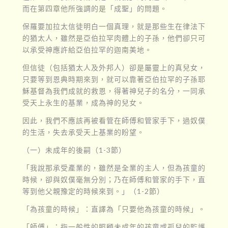
而在第四章他所強調的是「成聖」的問題。
保羅要加拉太信徒明白一個真理，就是那些生在律法下
的猶太人，雖然是亞伯拉罕肉體上的子孫，他們卻只可
以承受神應許給亞伯拉罕的迦南美地。
但信徒（包括猶太人及外邦人）卻是屬靈上的真兒女，
只要等到恩典時期來到，就可以靠著亞伯拉罕的子孫耶
穌基督為我們成就的救恩，得著神兒子的名分，一同承
受天上永生的基業，成為神的兒女。
因此，我們不應該再被看管在師傅和管家手下，過奴僕
的生活，失去承受天上基業的盼望。
（一）未成年的後嗣（1-3節）
「我說那承受產業的，雖然是全業的主人，但為孩童的
時候，卻與奴僕毫無分別；乃在師傅和管家的手下，直
等到他父親豫定的時候來到。」（1-2節）
「為孩童的時候」：直譯為「只要他為孩童的時候」。
「師傅」：指一般性的照顧未成年的孩童或孤兒的監護