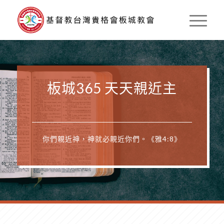
板城365 天天親近主
你們親近神，神就必親近你們。《雅4:8》