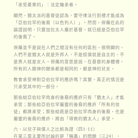
「承受產業的」：法定繼承者。
顯然，猶太派的基督徒認為，要守律法行割禮才能成為
「亞伯拉罕的後裔（以色列人）」。然而，保羅在此的
論證說明，只要加拉太人屬於基督，就已經是亞伯拉罕
的後裔了。
保羅並不是說在人們之間沒有任何的區別，很明顯的，
人們不是猶太人就是外邦人，不是奴僕就是自主的，不
是男人就是女人。保羅的意思是說，在基督的身體裡，
所有的人跟神的關係都是相同的，都是神的兒女。
教會承受神對亞伯拉罕的應許嗎？其實，真正的情況是
只承受其中的一部分。
那些給亞伯拉罕肉身的後裔的應許只有「猶太人」才能
承受；那些給亞伯拉罕屬靈的後裔的應許「所有的信
徒」都將承受；那些給既是亞伯拉罕肉身的後裔，也是
屬靈的後裔的應許，將由「得救的猶太人」承受。
六、以兒子與僕人之比較為證（四1-11）
在第三章主要所討論的是「稱義」的問題（三24），