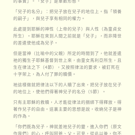
的事實」。「女子」是單數形態。
「兒子的名分」：把兒子放在兒子的地位上。指「領養
的嗣子」，與兒子享有相同的權力。
此處提到耶穌的神性（上帝的兒子）與人性（為童貞女
所生）。耶穌在來到人間之前就是「兒子」，而非降世
的差遣使他成為兒子。
但是當神（比喻中的父親）所定的時間到了，他就差遣
祂的獨生子耶穌基督到世上來，由童女馬利亞所生，且
生在律法之下（4節），又按照律法的要求，被釘死在
十字架上，為人付了罪的贖價。
祂這樣做就把律法以下的人贖了出來，把兒子放在兒子
的地位上，使他們得著神兒子的名分（5節）。
只有主耶穌的救贖，人才能從律法的捆綁下得釋放，得
著作兒子的自由。這裏主要的思想是說，收納兒子是神
的作為。
「你們既為兒子，神就差祂兒子的靈，進入你們（原文
作我們）的心，呼叫阿爸、父。可見，從此以後，你不