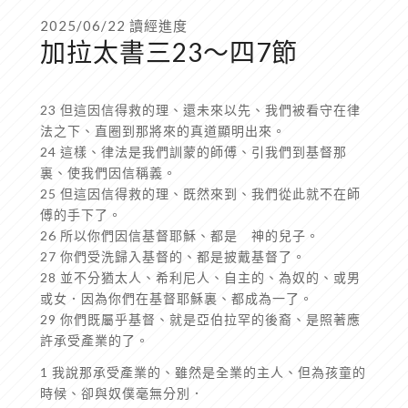
2025/06/22 讀經進度
加拉太書三23～四7節
23 但這因信得救的理、還未來以先、我們被看守在律
法之下、直圈到那將來的真道顯明出來。
24 這樣、律法是我們訓蒙的師傅、引我們到基督那
裏、使我們因信稱義。
25 但這因信得救的理、既然來到、我們從此就不在師
傅的手下了。
26 所以你們因信基督耶穌、都是 神的兒子。
27 你們受洗歸入基督的、都是披戴基督了。
28 並不分猶太人、希利尼人、自主的、為奴的、或男
或女．因為你們在基督耶穌裏、都成為一了。
29 你們既屬乎基督、就是亞伯拉罕的後裔、是照著應
許承受產業的了。
1 我說那承受產業的、雖然是全業的主人、但為孩童的
時候、卻與奴僕毫無分別．