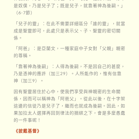
是奴僕，乃是兒子了；既是兒子，就靠著神為後嗣。」
（6-7節）
「兒子的靈」：在此不需要詳細區分「誰的靈」，就當
成是聖靈即可，此處只是表示父、子、聖靈的密切關
係。
「阿爸」：是亞蘭文，一種家庭中子女對「父親」親密
的尊稱。
「靠著神為後嗣」：人得為後嗣，不是因自己的甚麼，
乃是憑神的應許（加三29）。人所能作的，惟有信靠
神（加三9）。
因有聖靈居住於心中，使我們享受與神親密的生命關
係，因而可以稱神為「阿爸父」。從此以後，在十字架
這邊的信徒乃是兒子了，繼而也就成為後嗣。因此，如
果加拉太人選擇再回到律法的捆綁之下，會是多麼愚蠢
的一件事呢！
《披戴基督》