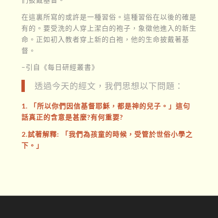
在這裏所寫的或許是一種習俗。這種習俗在以後的確是
有的。要受洗的人穿上潔白的袍子，象徵他進入的新生
命。正如初入教者穿上新的白袍，他的生命披戴著基
督。
–引自《每日研經叢書》
透過今天的經文，我們思想以下問題：
1. 「所以你們因信基督耶穌，都是神的兒子。」這句
話真正的含意是甚麼?有何重要?
2.試著解釋: 「我們為孩童的時候，受管於世俗小學之
下。」