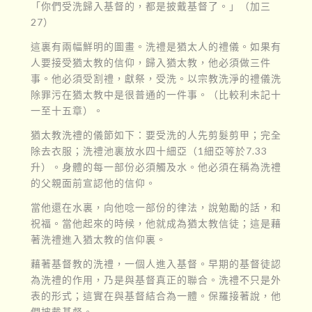
「你們受洗歸入基督的，都是披戴基督了。」（加三
27）
這裏有兩幅鮮明的圖畫。洗禮是猶太人的禮儀。如果有
人要接受猶太教的信仰，歸入猶太教，他必須做三件
事。他必須受割禮，獻祭，受洗。以宗教洗淨的禮儀洗
除罪污在猶太教中是很普通的一件事。（比較利未記十
一至十五章）。
猶太教洗禮的儀節如下：要受洗的人先剪髮剪甲；完全
除去衣服；洗禮池裏放水四十細亞（1細亞等於7.33
升）。身體的每一部份必須觸及水。他必須在稱為洗禮
的父親面前宣認他的信仰。
當他還在水裏，向他唸一部份的律法，說勉勵的話，和
祝福。當他起來的時候，他就成為猶太教信徒；這是藉
著洗禮進入猶太教的信仰裏。
藉著基督教的洗禮，一個人進入基督。早期的基督徒認
為洗禮的作用，乃是與基督真正的聯合。洗禮不只是外
表的形式；這實在與基督結合為一體。保羅接著說，他
們披戴基督。