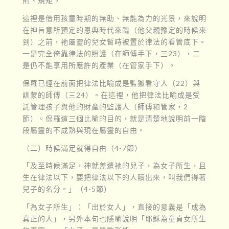
則、規矩。
這裡是借用孩童時期的無助、無能為力的光景，來說明
在神旨意所預定的恩典時代來臨（他父親豫定的時候來
到）之前，祂屬靈的兒女暫時被置於律法的看管底下。
一是完全倚靠律法的照護（在師傅手下，三23），二
是仍不能享用所應許的產業（在管家手下）。
保羅已經在前面把律法比喻成是監獄看守人（22）與
訓蒙的師傅（三24）。在這裡，他把律法比喻成是受
託管理孩子與他的財產的監護人（師傅和管家，2
節）。保羅這三個比喻的目的，就是清楚地說明前一階
段屬靈的不成熟與現在屬靈的自由。
（二）時候滿足就得自由（4-7節）
「及至時候滿足，神就差遣祂的兒子，為女子所生，且
生在律法以下，要把律法以下的人贖出來，叫我們得著
兒子的名分。」（4-5節）
「為女子所生」：「出於女人」，直接的意義是「成為
真正的人」，另外本句也隱喻說明「耶穌為童貞女所生