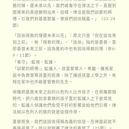
救的理，還未來以先，我們被看守在律法之下，直圈到
那將來的真道顯明出來。這樣，律法是我們訓蒙的師
傅，引我們到基督那裏，使我們因信稱義。」（23-24
節）
「因信得救的理還未來以先」：原文只是「但在這信來
到之前」，無「得救的理」。「這信」指的是基督，意
即基督未來之前。因為舊約中也有因信得救的理（參6-
9，11節）。
「看守」:監視，監護。
「訓蒙的師傅:」監護人，孩童督導人。希臘、羅馬家
庭中負責督導孩童的奴僕，除了護送孩童上學之外，有
時在家中也作啟蒙管教的先生。
保羅把基督未來之前的以色列人比作孩子，在保羅那個
時代，把六歲到青春期的孩子置於監護人之下是常見
的，監護人保護他們免受不好的影響並給他們引導。律
法給以色列人的做的就是這個作用。
基督既來，我們這因信得稱為義的信徒，在神面前就不
再是孩童了，所以就脫離了律法的看管了（25節）。