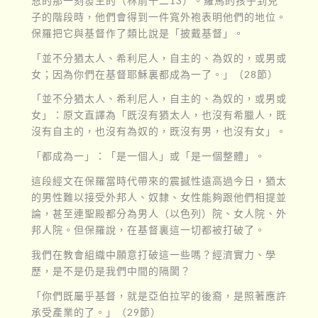
恩的那一刻發生的（林前十二13）。羅馬的孩子到兒
子的階段時，他們會得到一件寬外袍表明他們的地位。
保羅把它與基督作了類比說是「披戴基督」。
「並不分猶太人、希利尼人，自主的、為奴的，或男或
女；因為你們在基督耶穌裏都成為一了。」（28節）
「並不分猶太人、希利尼人，自主的、為奴的，或男或
女」：原文直譯為「既沒有猶太人，也沒有希臘人，既
沒有自主的，也沒有為奴的，既沒有男，也沒有女」。
「都成為一」：「是一個人」或「是一個整體」。
這段經文在保羅當時代帶來的震撼性遠高過今日，猶太
的男性難以接受外邦人、奴隸、女性能夠跟他們相提並
論，甚至連聖殿都分為男人（以色列）院、女人院、外
邦人院。但保羅說，在基督裏這一切都被打破了。
我們在教會組織中願意打破這一些嗎？經濟實力、學
歷，是不是仍是我們中間的隔閡？
「你們既屬乎基督，就是亞伯拉罕的後裔，是照著應許
承受產業的了。」（29節）