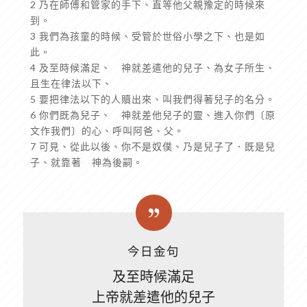
2 乃在師傅和管家的手下、直等他父親豫定的時候來
到。
3 我們為孩童的時候、受管於世俗小學之下、也是如
此。
4 及至時候滿足、 神就差遣他的兒子、為女子所生、
且生在律法以下、
5 要把律法以下的人贖出來、叫我們得著兒子的名分。
6 你們既為兒子、 神就差他兒子的靈、進入你們〔原
文作我們〕的心、呼叫阿爸、父。
7 可見、從此以後、你不是奴僕、乃是兒子了．既是兒
子、就靠著 神為後嗣。
今日金句
及至時候滿足
上帝就差遣他的兒子