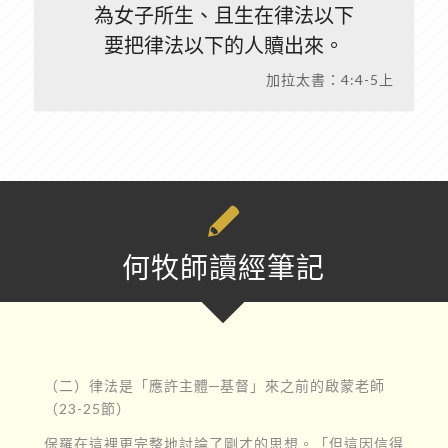
為女子所生、且生在律法以下
要把律法以下的人贖出來。
加拉太書：4:4-5上
何牧師讀經筆記
（二）律法是「應許主體─基督」來之前的啟蒙老師
（23-25節）
保羅在這裡更完整地討論了剛才的思想。「但這因信得