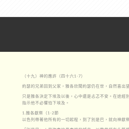
（十九）神的應許（四十六1-7）
約瑟的兄弟回到父家，雅各欣聞約瑟仍在世，自然喜出
只是雅各決定下埃及以後，心中還是忐忑不安。在途經
指示他不必懼怕下埃及。
1.雅各獻祭（1-2節
以色列帶著他所有的一切起程，到了別是巴，就向神獻