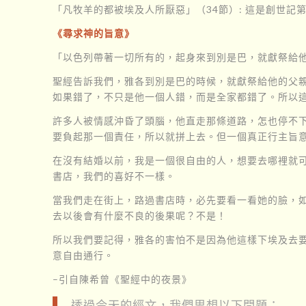
「凡牧羊的都被埃及人所厭惡」（34節）: 這是創世
《尋求神的旨意》
「以色列帶著一切所有的，起身來到別是巴，就獻祭給
聖經告訴我們，雅各到別是巴的時候，就獻祭給他的父
如果錯了，不只是他一個人錯，而是全家都錯了。所以
許多人被情感沖昏了頭腦，他直走那條道路，怎也停不
要負起那一個責任，所以就拼上去。但一個真正行主旨
在沒有結婚以前，我是一個很自由的人，想要去哪裡就
書店，我們的喜好不一樣。
當我們走在街上，路過書店時，必先要看一看她的臉，
去以後會有什麼不良的後果呢？不是！
所以我們要記得，雅各的害怕不是因為他這樣下埃及去
意自由通行。
–引自陳希曾《聖經中的夜景》
透過今天的經文，我們思想以下問題：