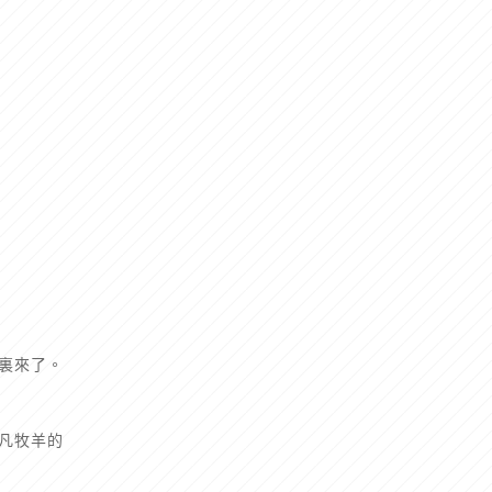
裏來了。
凡牧羊的