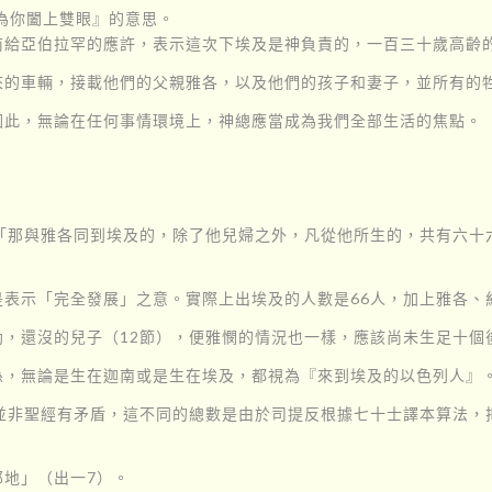
為你闔上雙眼』的意思。
前給亞伯拉罕的應許，表示這次下埃及是神負責的，一百三十歲高齡
的車輛，接載他們的父親雅各，以及他們的孩子和妻子，並所有的牲
因此，無論在任何事情環境上，神總應當成為我們全部生活的焦點。
。「那與雅各同到埃及的，除了他兒婦之外，凡從他所生的，共有六
表示「完全發展」之意。實際上出埃及的人數是66人，加上雅各、
，還沒的兒子（12節），便雅憫的情況也一樣，應該尚未生足十個後
孫，無論是生在迦南或是生在埃及，都視為『來到埃及的以色列人』
這並非聖經有矛盾，這不同的總數是由於司提反根據七十士譯本算法，
地」（出一7）。