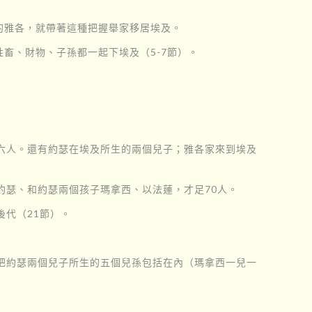
的雅各，就帶著這種把握舉家移居埃及。
畜、財物、子孫都一起下埃及（5-7節）。
十六人。還有約瑟在埃及所生的兩個兒子；雅各家來到埃及
約瑟、和約瑟兩個孩子瑪拿西、以法蓮，才足70人。
代（21節）。
。
把約瑟兩個兒子所生的五個兒孫包括在內（瑪拿西一兒一