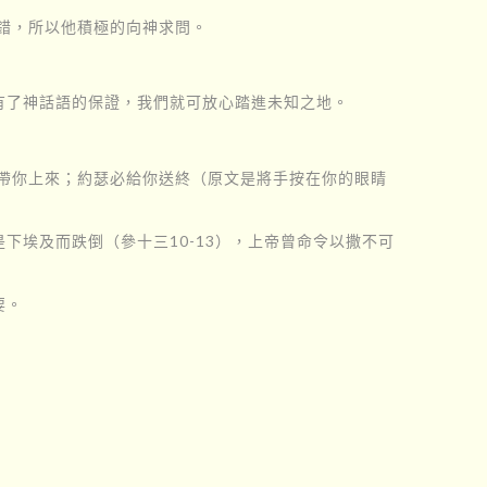
錯，所以他積極的向神求問。
有了神話語的保證，我們就可放心踏進未知之地。
帶你上來；約瑟必給你送終（原文是將手按在你的眼睛
埃及而跌倒（參十三10-13），上帝曾命令以撒不可
要。