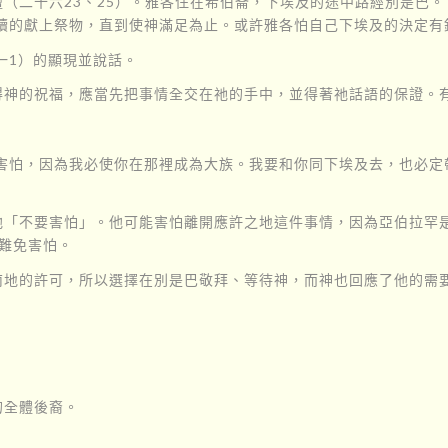
（二十六23、25）。雅各住在希伯崙，下埃及的途中路經別是巴。
持續的獻上祭物，直到使神滿足為止。或許雅各怕自己下埃及的決定有
一1）的顯現並說話。
得神的祝福，應當先把事情全交在祂的手中，並得著祂話語的保證。
要害怕，因為我必使你在那裡成為大族。我要和你同下埃及去，也必定
「不要害怕」。他可能害怕離開應許之地這件事情，因為亞伯拉罕是下
難免害怕。
南地的許可，所以選擇在別是巴敬拜、等待神，而神也回應了他的需
的全體後裔。