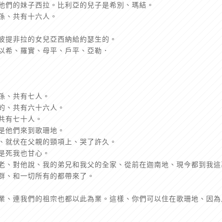
有他們的妹子西拉。比利亞的兒子是希別、瑪結。
兒孫、共有十六人。
司波提非拉的女兒亞西納給約瑟生的。
、以希、羅實、母平、戶平、亞勒．
兒孫、共有七人。
生的、共有六十六人。
的共有七十人。
於是他們來到歌珊地。
面、就伏在父親的頸項上、哭了許久。
就是死我也甘心。
法老、對他說、我的弟兄和我父的全家、從前在迦南地、現今都到我這
牛群、和一切所有的都帶來了。
為業、連我們的祖宗也都以此為業。這樣、你們可以住在歌珊地、因為