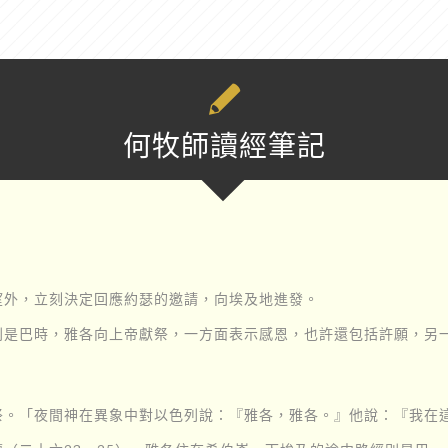
何牧師讀經筆記
望外，立刻決定回應約瑟的邀請，向埃及地進發。
別是巴時，雅各向上帝獻祭，一方面表示感恩，也許還包括許願，另
祭。「夜間神在異象中對以色列說：『雅各，雅各。』他說：『我在