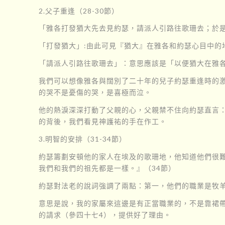
2.父子重逢（28-30節）
「雅各打發猶大先去見約瑟，請派人引路往歌珊去；於是
「打發猶大」:由此可見『猶大』在雅各和約瑟心目中的
「請派人引路往歌珊去」：意思應該是「以便猶大在雅
我們可以想像雅各與闊別了二十年的兒子約瑟重逢時的
的哭不是憂傷的哭，是喜極而泣。
他的熱淚深深打動了父親的心，父親禁不住向約瑟直言
的背後，我們看見神護祐的手在作工。
3.明智的安排（31-34節）
約瑟籌劃安頓他的家人在埃及的歌珊地，他知道他們很難
我們和我們的祖先都是一樣。』（34節）
約瑟對法老的說詞強調了兩點：第一，他們的職業是牧
意思是說，我的家屬來這邊是有正當職業的，不是靠裙
的請求（參四十七4），提供好了理由。