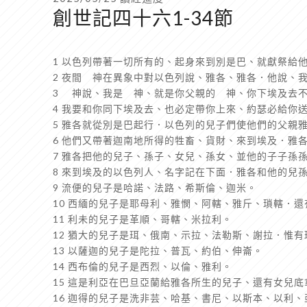
創世記四十六1-34節
1 以色列帶著一切所有的、起身來到別是巴、就獻祭給
2 夜間 神在異象中對以色列說、雅各、雅各．他說、
3 神說、我是 神、就是你父親的 神、你下埃及去
4 我要和你同下埃及去、也必定帶你上來、約瑟必給你
5 雅各就從別是巴起行．以色列的兒子們使他們的父親
6 他們又帶著迦南地所得的牲畜、貨財、來到埃及．雅
7 雅各把他的兒子、孫子、女兒、孫女、並他的子子孫
8 來到埃及的以色列人、名字記在下面．雅各和他的兒
9 流便的兒子是哈諾、法路、希斯倫、迦米。
10 西緬的兒子是耶母利、雅憫、阿轄、雅斤、瑣轄．
11 利未的兒子是革順、哥轄、米拉利。
12 猶大的兒子是珥、俄南、示拉、法勒斯、謝拉．惟
13 以薩迦的兒子是陀拉、普瓦、約伯、伸崙。
14 西布倫的兒子是西烈、以倫、雅利。
15 這是利亞在巴旦亞蘭給雅各所生的兒子、還有女兒
16 迦得的兒子是洗非芸、哈基、書尼、以斯本、以利