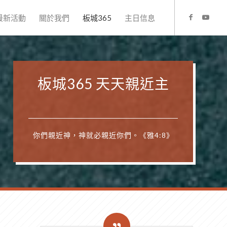
最新活動
關於我們
板城365
主日信息
板城365 天天親近主
你們親近神，神就必親近你們。《雅4:8》