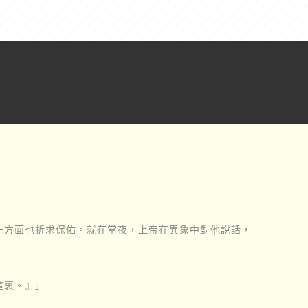
一方面也祈求保佑。就在當夜，上帝在異象中對他說話，
這裏。』」