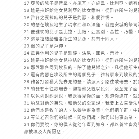
17 亞設的兒子是音拿、亦施瓦、亦施韋、比利亞、還
18 這是拉班給他女兒利亞的婢女悉帕、從雅各所生的
19 雅各之妻拉結的兒子是約瑟、和便雅憫。
20 約瑟在埃及地生了瑪拿西和以法蓮、就是安城的祭
21 便雅憫的兒子是比拉、比結、亞實別、基拉、乃幔
22 這是拉結給雅各所生的兒孫、共有十四人。
23 但的兒子是戶伸。
24 拿弗他利的兒子是雅薛、沽尼、耶色、示冷。
25 這是拉班給他女兒拉結的婢女辟拉、從雅各所生的
26 那與雅各同到埃及的、除了他兒婦之外、凡從他所
27 還有約瑟在埃及所生的兩個兒子．雅各家來到埃及
28 雅各打發猶大先去見約瑟、請派人引路往歌珊去．
29 約瑟套車往歌珊去、迎接他父親以色列．及至見了
30 以色列對約瑟說、我既得見你的面、知道你還在、
31 約瑟對他的弟兄、和他父的全家說、我要上去告訴
32 他們本是牧羊的人、以養牲畜為業、他們把羊群、
33 等法老召你們的時候、問你們說、你們以何事為業、
34 你們要說、你的僕人從幼年直到如今、都以養牲畜
都被埃及人所厭惡。