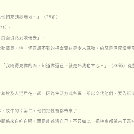
他們來到歌珊地。」（28節）
地位。
各前面引路到歌珊去」。
激動情景，這一個意想不到的相會實在是令人感動。約瑟是個感情豐富
：「我既得見你的面，知道你還在，就是死我也甘心。」（30節）從
和埃及人混居在一起，因為生活方式各異，所以交代他們，要告訴法
羊、牧牛的；第二，他們把牲畜都帶來了。
帶關係來白吃白喝，而是能養活自己。不只如此，把牲畜都帶來了意