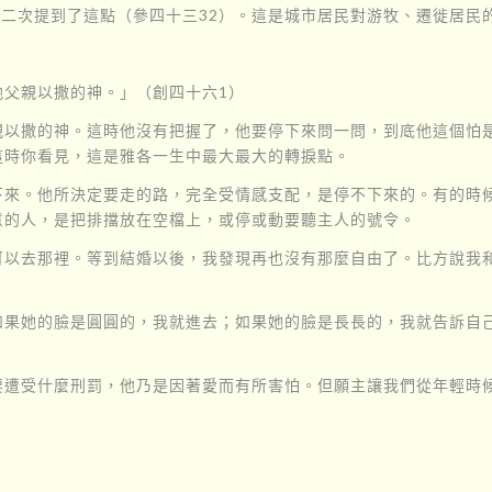
記第二次提到了這點（參四十三32）。這是城市居民對游牧、遷徙居
他父親以撒的神。」（創四十六1）
親以撒的神。這時他沒有把握了，他要停下來問一問，到底他這個怕
這時你看見，這是雅各一生中最大最大的轉捩點。
下來。他所決定要走的路，完全受情感支配，是停不下來的。有的時
意的人，是把排擋放在空檔上，或停或動要聽主人的號令。
可以去那裡。等到結婚以後，我發現再也沒有那麼自由了。比方說我
如果她的臉是圓圓的，我就進去；如果她的臉是長長的，我就告訴自
要遭受什麼刑罰，他乃是因著愛而有所害怕。但願主讓我們從年輕時