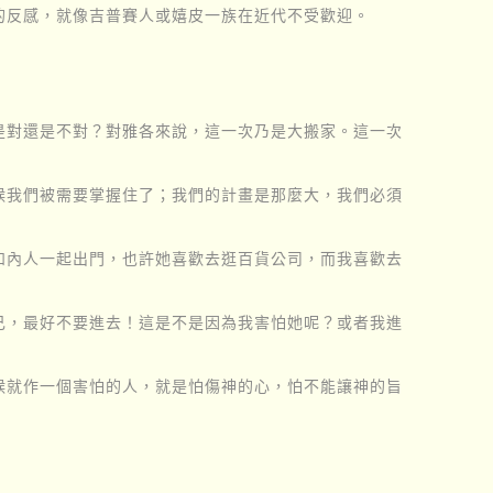
民的反感，就像吉普賽人或嬉皮一族在近代不受歡迎。
是對還是不對？對雅各來說，這一次乃是大搬家。這一次
候我們被需要掌握住了；我們的計畫是那麼大，我們必須
和內人一起出門，也許她喜歡去逛百貨公司，而我喜歡去
己，最好不要進去！這是不是因為我害怕她呢？或者我進
候就作一個害怕的人，就是怕傷神的心，怕不能讓神的旨