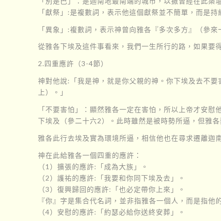
「別是巴」：是迦南地最南端的城市，以撒曾經在此築壇
「獻祭」:是複數詞，表示他這個獻祭並不簡單，而是
「異象」:複數詞，表示神曾向雅各『多次多方』（參來
從雅各下埃及這件事看來，我們一生所行的路，如果要
2.四重應許（3-4節）
神對他說:「我是神，就是你父親的神。你下埃及去不
上）。」
「不要害怕」：顯然雅各一定在害怕，所以上帝才安慰他
下埃及（參二十六2）。此時雖然是被時勢所逼，但雅各
雅各此行去埃及實為環境所逼，相信他也在尋求遷離迦
神在此給雅各一個四重的應許：
（1）擴張的應許:「成為大族」。
（2）護祐的應許:「我要和你同下埃及去」。
（3）復興歸回的應許:「也必定帶你上來」。
『你』字是集合代名詞，並非指雅各一個人，而是指他
（4）安慰的應許:「約瑟必給你送終安葬」。