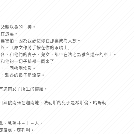
他父親以撒的 神。
我在這裏。
不要害怕、因為我必使你在那裏成為大族。
送終。〔原文作將手按在你的眼睛上〕
雅各、和他們的妻子、兒女、都坐在法老為雅各送來的車上。
各和他的一切子孫都一同來了。
孫、一同帶到埃及。
孫、雅各的長子是流便。
還有迦南女子所生的掃羅。
有珥與俄南死在迦南地。法勒斯的兒子是希斯倫、哈母勒。
底拿．兒孫共三十三人。
、亞羅底、亞列利。