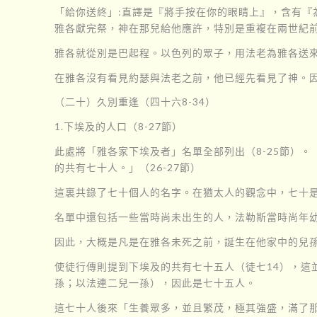
「給你送終」:直譯是『將手按在你的眼睛上』，含有『
雅各獻完祭，神在那兒給他應許，特別是重複在兩世紀
雅各就從別是巴起程。以色列的眾子，用法老為雅各送來
在雅各沒有看見約瑟與法老之前，他已經先看見了神。
（二十）久別重逢（四十六8-34）
1.下埃及的人口（8-27節）
此處將「雅各家下埃及者」名單全部列出（8-25節）
的共有七十人。」（26-27節）
這裏共錄了七十個人的名字。在猶太人的觀念中，七十是
名單中還包括一些當時尚未出生的人，法勒斯當時尚年幼
因此，大概是凡是在雅各未死之前，誕生在他家中的兒
使徒行傳則提到下埃及的共有七十五人（徒七14），
孫；以法連二兒一孫），因此是七十五人。
這七十人後來「生養眾多，並且繁茂，極其強盛，滿了那