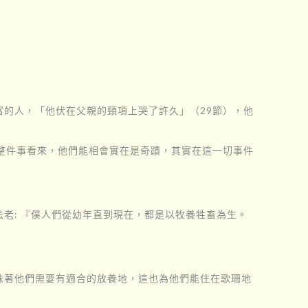
的人，「他伏在父親的頸項上哭了許久」（29節），他
整件事看來，他們能相會實在是奇蹟，其實在這一切事件
老: 『僕人們從幼年直到現在，都是以牧養牲畜為生。
味著他們需要有適合的放養地，這也為他們能住在歌珊地