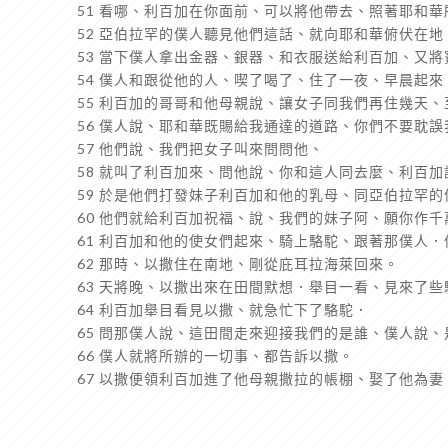
51 看哪、利百加在你面前、可以將他帶去、照著耶和
52 亞伯拉罕的僕人聽見他們這話、就向耶和華俯伏在地
53 當下僕人拿出金器、銀器、和衣服送給利百加、又
54 僕人和跟從他的人、喫了喝了、住了一夜、早晨起
55 利百加的哥哥和他母親說、讓女子同我們再住幾天
56 僕人說、耶和華既賜給我通達的道路、你們不要耽
57 他們說、我們把女子叫來問問他、
58 就叫了利百加來、問他說、你和這人同去麼、利百加
59 於是他們打發妹子利百加和他的乳母、同亞伯拉罕
60 他們就給利百加祝福、說、我們的妹子阿、願你作
61 利百加和他的使女們起來、騎上駱駝、跟著那僕人
62 那時、以撒住在南地、剛從庇耳拉海萊回來。
63 天將晚、以撒出來在田間默想．舉目一看、見來了些
64 利百加舉目看見以撒、就急忙下了駱駝．
65 問那僕人說、這田間走來迎接我們的是誰、僕人說
66 僕人就將所辦的一切事、都告訴以撒。
67 以撒便領利百加進了他母親撒拉的帳棚、娶了他為