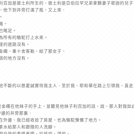
、利百加是彼土利所生的、彼土利是亞伯拉罕兄弟拿鶴妻子密迦的兒子
他、他下到井旁打滿了瓶、又上來．
。
喝。
也喝足。
就為所有的駱駝打上水來。
通達的道路沒有。
個金鐲、重十舍客勒、給了那女子、
住宿的地方沒有。
因他不斷的以慈愛誠實待我主人．至於我、耶和華在路上引領我、直走
又看見金鐲在他妹子的手上、並聽見他妹子利百加的話、說、那人對我如
旁邊的井旁那裏．
站在外邊、我已經收拾了房屋、也為駱駝豫備了地方。
、拿水給那人和跟隨的人洗腳。
說明白我的事情再喫、拉班說、請說。