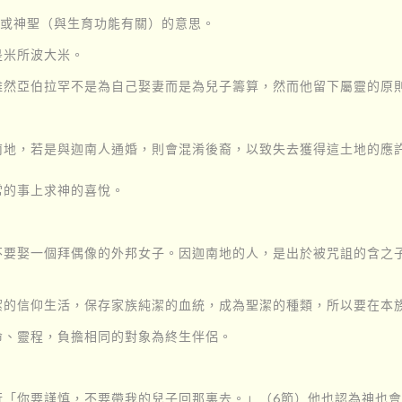
）或神聖（與生育功能有關）的意思。
是米所波大米。
雖然亞伯拉罕不是為自己娶妻而是為兒子籌算，然而他留下屬靈的原
南地，若是與迦南人通婚，則會混淆後裔，以致失去獲得這土地的應
常的事上求神的喜悅。
不要娶一個拜偶像的外邦女子。因迦南地的人，是出於被咒詛的含之
潔的信仰生活，保存家族純潔的血統，成為聖潔的種類，所以要在本
命、靈程，負擔相同的對象為終生伴侶。
行「你要謹慎，不要帶我的兒子回那裏去。」（6節）他也認為神也