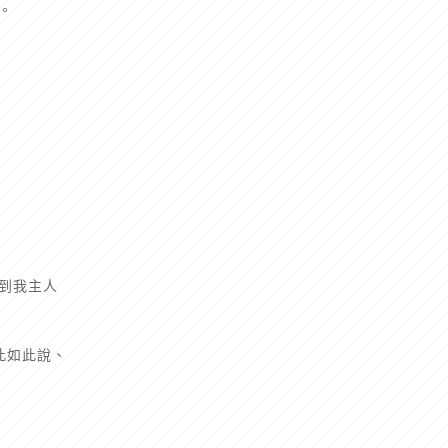
。
到我主人
此如此說、