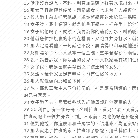
15 話還沒有說完、不料、利百加肩頭上扛著水瓶出來
16 那女子容貌極其俊美、還是處女、也未曾有人親近
17 僕人跑上前去迎著他說、求你將瓶裏的水給我一點喝
18 女子說、我主請喝．就急忙拿下瓶來、托在手上給他
19 女子給他喝了、就說、我再為你的駱駝打水、叫駱駝
20 他就急忙把瓶裏的水倒在槽裏、又跑到井旁打水、
21 那人定睛看他、一句話也不說、要曉得耶和華賜他
22 駱駝喝足了、那人就拿一個金環、重半舍客勒、兩
23 說、請告訴我、你是誰的女兒、你父親家裏有我們
24 女子說、我是密迦與拿鶴之子彼土利的女兒．
25 又說、我們家裏足有糧草、也有住宿的地方。
26 那人就低頭向耶和華下拜、
27 說、耶和華我主人亞伯拉罕的 神是應當稱頌的、
的兄弟家裏。
28 女子跑回去、照著這些話告訴他母親和他家裏的人。
29-30 利百加有一個哥哥、名叫拉班、看見金環、
拉班就跑出來往井旁去、到那人跟前、見他仍站在駱駝
31 便對他說、你這蒙耶和華賜福的、請進來、為甚麼
32 那人就進了拉班的家．拉班卸了駱駝、用草料餵上
33 把飯擺在他面前、叫他喫、他卻說、我不喫、等我