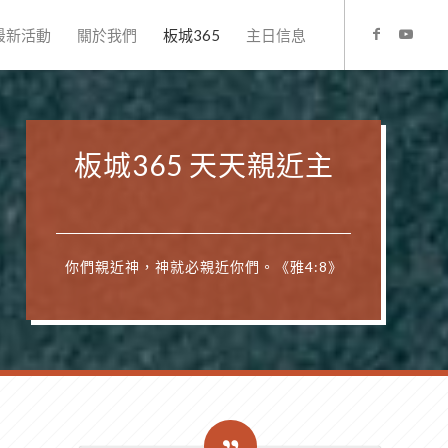
最新活動
關於我們
板城365
主日信息
板城365 天天親近主
你們親近神，神就必親近你們。《雅4:8》