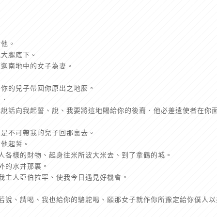
給他。
我大腿底下。
這迦南地中的女子為妻。
將你的兒子帶回你原出之地麼。
去．
我說話向我起誓、說、我要將這地賜給你的後裔．他必差遣使者在你
只是不可帶我的兒子回那裏去。
向他起誓。
主人各樣的財物、起身往米所波大米去、到了拿鶴的城。
城外的水井那裏。
給我主人亞伯拉罕、使我今日遇見好機會。
他若說、請喝、我也給你的駱駝喝、願那女子就作你所豫定給你僕人以