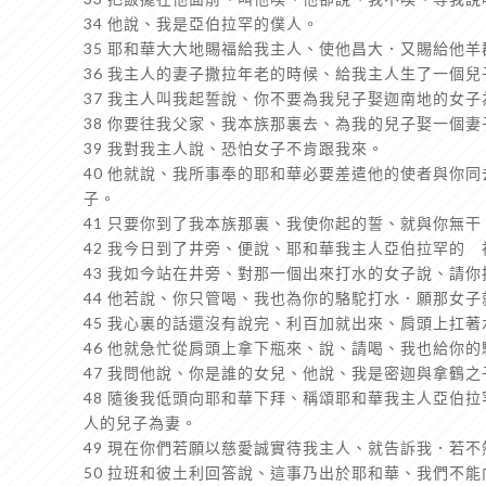
34 他說、我是亞伯拉罕的僕人。
35 耶和華大大地賜福給我主人、使他昌大．又賜給他
36 我主人的妻子撒拉年老的時候、給我主人生了一個
37 我主人叫我起誓說、你不要為我兒子娶迦南地的女子
38 你要往我父家、我本族那裏去、為我的兒子娶一個妻
39 我對我主人說、恐怕女子不肯跟我來。
40 他就說、我所事奉的耶和華必要差遣他的使者與你
子。
41 只要你到了我本族那裏、我使你起的誓、就與你無
42 我今日到了井旁、便說、耶和華我主人亞伯拉罕的
43 我如今站在井旁、對那一個出來打水的女子說、請
44 他若說、你只管喝、我也為你的駱駝打水．願那女
45 我心裏的話還沒有說完、利百加就出來、肩頭上扛
46 他就急忙從肩頭上拿下瓶來、說、請喝、我也給你
47 我問他說、你是誰的女兒、他說、我是密迦與拿鶴
48 隨後我低頭向耶和華下拜、稱頌耶和華我主人亞伯
人的兒子為妻。
49 現在你們若願以慈愛誠實待我主人、就告訴我．若
50 拉班和彼土利回答說、這事乃出於耶和華、我們不