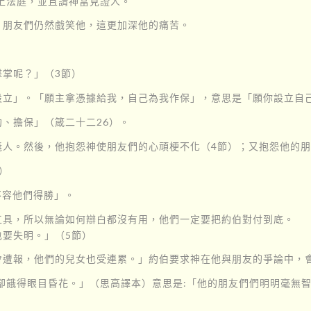
上法庭，並且請神當見證人。
，朋友們仍然戲笑他，這更加深他的痛苦。
掌呢？」（3節）
設立」。「願主拿憑據給我，自己為我作保」，意思是「願你設立自
、擔保」（箴二十二26）。
人。然後，他抱怨神使朋友們的心頑梗不化（4節）；又抱怨他的朋
）
不容他們得勝」。
工具，所以無論如何辯白都沒有用，他們一定要把約伯對付到底。
要失明。」（5節）
會遭報，他們的兒女也受連累。」約伯要求神在他與朋友的爭論中，
卻餓得眼目昏花。」（思高譯本）意思是:「他的朋友們們明明毫無