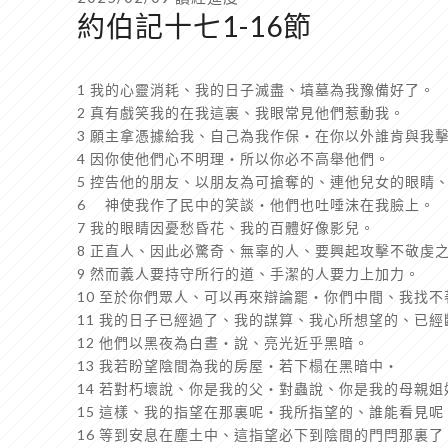
約伯記十七1-16節
1 我的心靈消耗、我的日子滅盡、墳墓為我豫備好了。
2 真有戲笑我的在我這裏、我眼常見他們惹動我。
3 願主拿憑據給我、自己為我作保‧在你以外誰肯與我
4 因你使他們心不明理‧所以你必不高舉他們。
5 控告他的朋友、以朋友為可搶奪的、連他兒女的眼睛
6 神使我作了民中的笑談‧他們也吐唾沫在我臉上。
7 我的眼睛因憂愁昏花、我的百體好像影兒。
8 正直人、因此必驚奇、無辜的人、要興起攻擊不敬虔
9 然而義人要持守所行的道、手潔的人要力上加力。
10 至於你們眾人、可以再來辯論罷‧你們中間、我找
11 我的日子已經過了、我的謀算、我心所想望的、已經
12 他們以黑夜為白晝‧說、亮光近乎黑暗。
13 我若盼望陰間為我的房屋‧若下榻在黑暗中‧
14 若對朽壞說、你是我的父‧對蟲說、你是我的母親姐
15 這樣、我的指望在那裏呢‧我所指望的、誰能看見呢
16 等到安息在塵土中、這指望必下到陰間的門閂那裏了