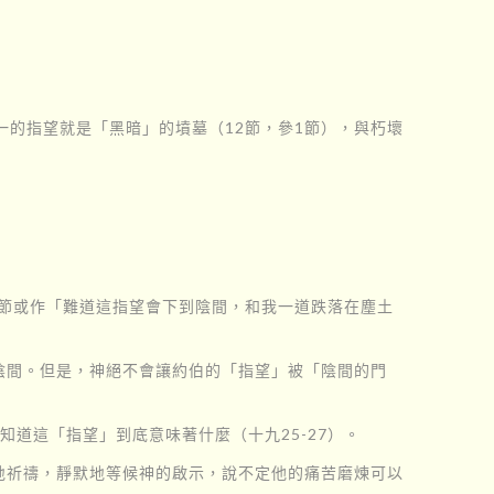
一的指望就是「黑暗」的墳墓（12節，參1節），與朽壞
）
本節或作「難道這指望會下到陰間，和我一道跌落在塵土
陰間。但是，神絕不會讓約伯的「指望」被「陰間的門
道這「指望」到底意味著什麼（十九25-27）。
地祈禱，靜默地等候神的啟示，說不定他的痛苦磨煉可以