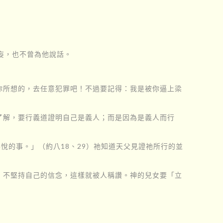
妄，也不曾為他說話。
你所想的，去任意犯罪吧！不過要記得：我是被你逼上梁
了解，要行義道證明自己是義人；而是因為是義人而行
悅的事。」（約八18、29）祂知道天父見證祂所行的並
，不堅持自己的信念，這樣就被人稱讚。神的兒女要「立