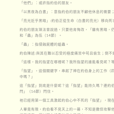
「他們」：或許指約伯的朋友。
「以黑夜為白晝」：意指約伯的朋友不顧他休息的需要
「亮光近乎黑暗」:約伯正從生命（白晝的亮光）移向死
約伯的朋友瑣法曾說過，只要他肯悔改，「雖有黑暗，仍
和「蟲」為伍（14節）。
「蟲」：指侵蝕屍體的蛆蟲。
約伯陳述:與其在難以忍受的極度痛苦中苟且偷生；倒不
「這樣，我的指望在哪裡呢？我所指望的誰能看見呢？等
「指望」，這個關鍵字，串起了神在約伯身上的工作（四
中嗎？」
這「指望」到底是什麼呢？這「指望」能持久嗎？連約
閂」（16節）閂住。
祂已經用第一個工具激起約伯心中不死的「指望」，現在
人畢竟有限，約伯看不見天上的一幕，不知是撒但攻擊