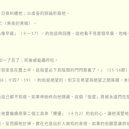
；日夜糾纏他；以虛妄的辯論折磨他。
亡（黑夜的黑暗）。
像早晨」（十一17），約伯這時回應，說他看不見那個早晨，他唯
如一了百了；死後被蛆蟲所吃。
到安息在塵土中，這指望必下到陰間的門閂那裏了。」（15-16節
6；十四7、19）。約伯是絕望的，但又在希望與絕望之間搖擺。
伯自己都不知道。如果神始終向他隱藏，這個「指望」將被永遠閂在
祂要繼續用第二個工具來「攪擾」（十九2）約伯的心，讓他清楚地知
他，反而歸咎於神，實在也是出於人無知的表現。如果約伯願意謙恭