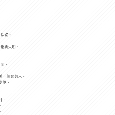
擊掌呢。
、也要失明。
之輩。
不著一個智慧人。
斷絕。
妹‧
。
。