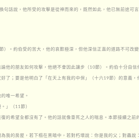
。換句話說，他所受的攻擊是從神而來的，既然如此，他已無前途可言
8節）。約伯受的苦大，他的哀歎極深，但他深信正直的道路不可改變
論他的朋友如何攻擊，他絕不會因此讓步（10節）。約伯十分自信
好了；要是他明白了「在天上有我的中保」（十六19節）的意義，
他的唯一希望。
。」（11節）
復的希望全都沒有了。他的話就像垂死之人的喘息。本節接續之前的
為我的房屋，若下榻在黑暗中，若對朽壞說：你是我的父；對蟲說：你