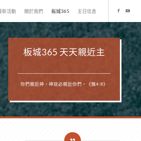
最新活動
關於我們
板城365
主日信息
板城365 天天親近主
你們親近神，神就必親近你們。《雅4:8》