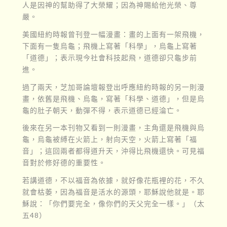
人是因神的幫助得了大榮耀；因為神賜給他光榮、尊
嚴。
美國紐約時報曾刊登一幅漫畫：畫的上面有一架飛機，
下面有一隻烏龜；飛機上寫著「科學」，烏龜上寫著
「道德」；表示現今社會科技起飛，道德卻只龜步前
進。
過了兩天，芝加哥論壇報登出呼應紐約時報的另一則漫
畫，依舊是飛機、烏龜，寫著「科學、道德」，但是烏
龜的肚子朝天，動彈不得，表示道德已經淪亡。
後來在另一本刊物又看到一則漫畫，主角還是飛機與烏
龜，烏龜被縛在火箭上，射向天空，火箭上寫著「福
音」；這回兩者都得道升天，沖得比飛機還快。可見福
音對於修好德的重要性。
若講道德，不以福音為依據，就好像花瓶裡的花，不久
就會枯萎，因為福音是活水的源頭，耶穌說他就是。耶
穌說：「你們要完全，像你們的天父完全一樣。」（太
五48）