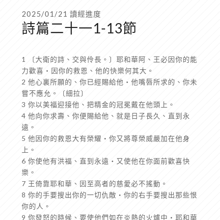
2025/01/21 讀經進度
詩篇二十一1-13節
1 〔大衛的詩、交與伶長。〕耶和華阿、王必因你的能
力歡喜‧因你的救恩、他的快樂何其大。
2 他心裏所願的、你已經賜給他‧他嘴唇所求的、你未
嘗不應允。〔細拉〕
3 你以美福迎接他、把精金的冠冕戴在他頭上。
4 他向你求壽、你便賜給他、就是日子長久、直到永
遠。
5 他因你的救恩大有榮耀‧你又將尊榮威嚴加在他身
上。
6 你使他有洪福、直到永遠‧又使他在你面前歡喜快
樂。
7 王倚靠耶和華、因至高者的慈愛必不搖動。
8 你的手要搜出你的一切仇敵‧你的右手要搜出那些恨
你的人。
9 你發怒的時候、要使他們如在炎熱的火爐中‧耶和華