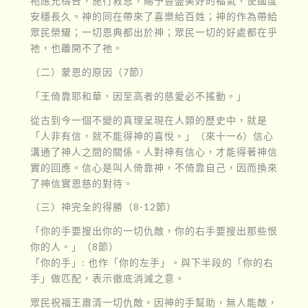
祂應允禱告，施行救恩，賜予豐盛美好的福氣，使國度
安穩長久。神的同在帶來了喜樂給百姓；神的作為帶給
眾民榮耀；一切恩典都出於神；眾民一切的好處都在乎
祂，也離開不了祂。
（二）蒙恩的原因（7節）
「王倚靠耶和華，因至高者的慈愛必不搖動。」
從古到今一個不變的真理呈現在人類的歷史中，就是
「人非有信，就不能得神的喜悅。」（來十一6）信心
溝通了神人之間的關係。人對神有信心，才能得著神信
實的回應。信心是叫人倚靠神，不倚靠自己，因而換來
了神信實恩慈的對待。
（三）神完全的得勝（8-12節）
「你的手要搜出你的一切仇敵，你的右手要搜出那些恨
你的人。」（8節）
「你的手」: 也作「你的左手」。與下半段的「你的右
手」做匹配，表示徹底消滅之意。
眾民祝福王肅清一切仇敵。因神的手幫助，無人能敵，