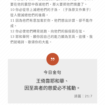
要在他的震怒中吞滅他們‧那火要把他們燒盡了。
10 你必從世上滅絕他們的子孫、〔子孫原文作果子〕
從人間滅絕他們的後裔。
11 因為他們有意加害於你‧他們想出計謀、卻不能作
成。
12 你必使他們轉背逃跑、向他們的臉搭箭在弦。
13 耶和華阿、願你因自己的能力顯為至高‧這樣、我
們就唱詩、歌頌你的大能。
今日金句
王倚靠耶和華、
因至高者的慈愛必不搖動。
詩篇：21:7