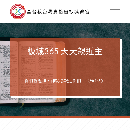
板城365 天天親近主
你們親近神，神就必親近你們。《雅4:8》