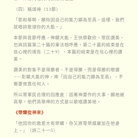
（四）稱頌神（13節）
「耶和華啊，願你因自己的能力顯為至高。這樣，我們
就唱詩歌頌你的大能。」
本節與首節呼應，神顯大能，王快樂歡欣，眾民讚美。
也與詩篇第二十篇的筆法相呼應。第二十篇的結束是在
信心裡的禱告（二十9），本篇的結束是在信心裡的讚
美。
讚美的對象不是得勝者、不是得勝，而是得勝的根據
——彰顯大能的神。神「因自己的能力顯為至高」，不
需要倚靠任何人。
所以眾軍民合理的回應是：因著神要作的大事，願祂被
高舉。他們高舉神的方式是以歌唱讚美祂。
《榮耀從神來》
「他因你的救恩大有榮耀，你又將尊榮威嚴加在他身
上。」（詩二十一5）