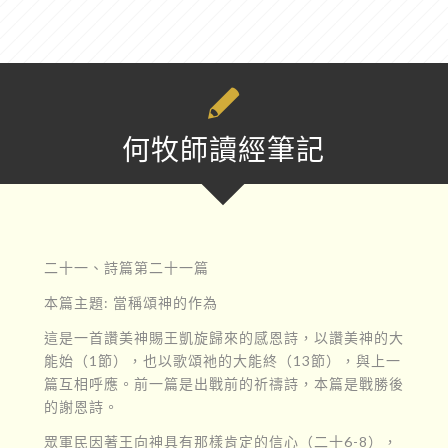
何牧師讀經筆記
二十一、詩篇第二十一篇
本篇主題: 當稱頌神的作為
這是一首讚美神賜王凱旋歸來的感恩詩，以讚美神的大
能始（1節），也以歌頌祂的大能終（13節），與上一
篇互相呼應。前一篇是出戰前的祈禱詩，本篇是戰勝後
的謝恩詩。
眾軍民因著王向神具有那樣肯定的信心（二十6-8），