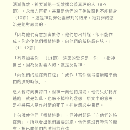
消滅仇敵，神要滅絕一切敵擋公義真理的人（8-9
節），永無力再犯，甚至是他們的子孫後裔也不能翻身
（10節）。這是神對罪公義審判的結果，祂對罪的懲
治是絕對嚴厲的。
「因為他們有意加害於你，他們想出計謀，卻不能作
成。你必使他們轉背逃跑，向他們的臉搭箭在弦。」
（11-12節）
「有意加害你」（11節）:這裏的受詞是「你」，指神
自己，因為反對義人的，就是反對神。
「向他們的臉搭箭在弦」：或作「當你張弓搭箭瞄準他
們的臉的時候」。
惡人暫時向神誇口，但神一向他們搭箭，他們只好轉背
逃跑。就是如此，也躲不掉神的忿怒。原文中的意思，
是神將惡人當作射箭的靶子。神射箭必中目標。
上句說使他們「轉背逃跑」，但神射箭是「向他們的臉
搭箭」，所以看出他們雖要逃跑，他們還沒有轉背的機
會，神已向他們的臉搭箭在弦。