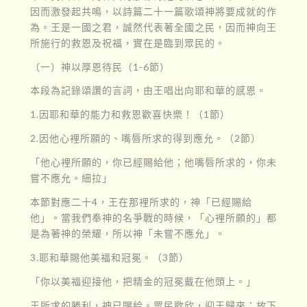
因而激發起共鳴，以詩篇二十一篇歌頌神將要成就的作
為。王是一國之君，誠然代表著全國之民，因而神向王
所施行的救恩及祝福，實在是臨到眾民的。
（一）神以厚恩待民（1-6節）
本段為記錄頌讚的言詞，由王唱出向耶和華的感恩。
1.因耶和華的能力和救恩歡喜快樂！（1節）
2.因他心裡所願的、嘴唇所求的得到應允。（2節）
「他心裡所願的，你已經賜給他；他嘴唇所求的，你未
嘗不應允。細拉」
本節對應二十4，王在那裡所求的，神「已經賜給
他」。當我們奉神的名爭戰的時候，「心裡所願的」都
是為著神的榮耀，所以神「未嘗不應允」。
3.耶和華賜他美福和冠冕。（3節）
「你以美福迎接他，把精金的冠冕戴在他頭上。」
王所求的勝利，神已賜給。眾民歡欣，迎王歸來；放下