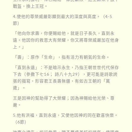
戰盔，換上王冠。
4.使他的尊榮威嚴彰顯到最大的深度與高度。（4-5
節）
「他向你求壽，你便賜給他，就是日子長久，直到永
遠。他因你的救恩大有榮耀，你又將尊榮威嚴加在他身
上。」
「壽」：原作「生命」，指有活力有朝氣的生命。
「直到永遠」：不是暗示永生，乃指王朝世世代代保存
下去（參撒下七16； 詩八十九29），更可能是詩歌誇
張的描寫，形容君王長壽無疆，有如古王朝的「萬
歲」。
王是因神的幫助得了大榮耀；因為神賜給他光榮、尊
嚴。
5.他有洪福，直到永遠，又使他因神的同在歡喜快樂。
（6節）