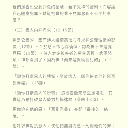
我們是否也受到罪惡的蒙蔽，看不見神的審判，而容讓
自己隨意犯罪？難道祂真的看不見罪惡和不公平的事
麼？
（二）義人向神呼求（12-15節）
神是公義的，因而詩人繼續憑信心呼求神公義性情的彰
顯（12節）。至於惡人卻心存僥倖，認為神不會追究
罪惡（13節）。詩人肯定被害者的勞苦患難、悲傷愁
煩，神都看到了，因為神「向來是幫助孤兒的」（14
節）。
「願你打斷惡人的膀臂，至於壞人，願你追究他的惡直
到淨盡」（15節）
「願你打斷惡人的膀臂」:這禱告聽來簡直是殘忍，其
實這乃是打破惡人勢力的描述語（參四十四3）。
願你追究他的惡，「直到淨盡」:亦即「最後的一絲一
毫」。
他呼求神對抗惡人，使他們無能為惡，刑罰他們的罪；