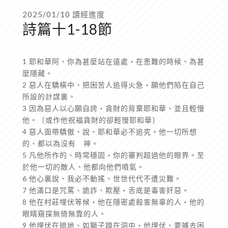
2025/01/10 讀經進度
詩篇十1-18節
1 耶和華阿、你為甚麼站在遠處‧在患難的時候、為甚
麼隱藏。
2 惡人在驕橫中、把困苦人追得火急‧願他們陷在自己
所設的計謀裏。
3 因為惡人以心願自誇‧貪財的背棄耶和華、並且輕慢
他。〔或作他祝福貪財的卻輕慢耶和華〕
4 惡人面帶驕傲、說、耶和華必不追究。他一切所想
的、都以為沒有 神。
5 凡他所作的、時常穩固‧你的審判超過他的眼界。至
於他一切的敵人、他都向他們噴氣。
6 他心裏說、我必不動搖、世世代代不遭災難。
7 他滿口是咒罵、詭詐、欺壓‧舌底是毒害奸惡。
8 他在村莊埋伏等候‧他在隱密處殺害無辜的人‧他的
眼睛窺探無倚無靠的人。
9 他埋伏在暗地、如獅子蹲在洞中‧他埋伏、要擄去困