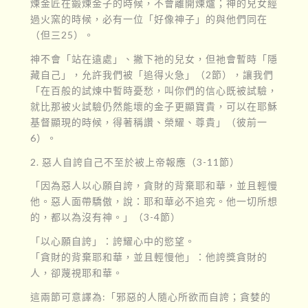
煉金匠在鍛煉金子的時候，不會離開煉爐；神的兒女經
過火窯的時候，必有一位「好像神子」的與他們同在
（但三25）。
神不會「站在遠處」、撇下祂的兒女，但祂會暫時「隱
藏自己」，允許我們被「追得火急」（2節），讓我們
「在百般的試煉中暫時憂愁，叫你們的信心既被試驗，
就比那被火試驗仍然能壞的金子更顯寶貴，可以在耶穌
基督顯現的時候，得著稱讚、榮耀、尊貴」（彼前一
6）。
2. 惡人自誇自己不至於被上帝報應（3-11節）
「因為惡人以心願自誇，貪財的背棄耶和華，並且輕慢
他。惡人面帶驕傲，說：耶和華必不追究。他一切所想
的，都以為沒有神。」（3-4節）
「以心願自誇」：誇耀心中的慾望。
「貪財的背棄耶和華，並且輕慢他」：他誇獎貪財的
人，卻蔑視耶和華。
這兩節可意譯為:「邪惡的人隨心所欲而自誇；貪婪的