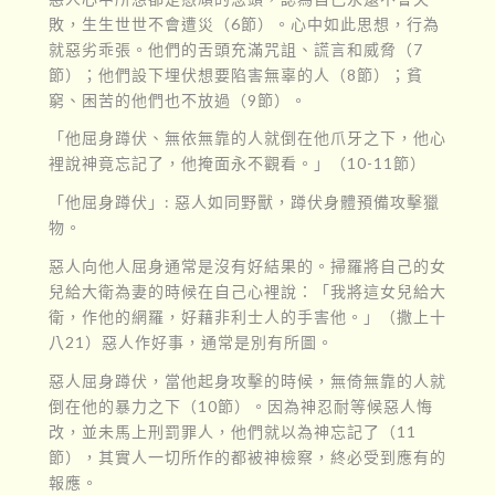
敗，生生世世不會遭災（6節）。心中如此思想，行為
就惡劣乖張。他們的舌頭充滿咒詛、謊言和威脅（7
節）；他們設下埋伏想要陷害無辜的人（8節）；貧
窮、困苦的他們也不放過（9節）。
「他屈身蹲伏、無依無靠的人就倒在他爪牙之下，他心
裡說神竟忘記了，他掩面永不觀看。」（10-11節）
「他屈身蹲伏」: 惡人如同野獸，蹲伏身體預備攻擊獵
物。
惡人向他人屈身通常是沒有好結果的。掃羅將自己的女
兒給大衛為妻的時候在自己心裡說：「我將這女兒給大
衛，作他的網羅，好藉非利士人的手害他。」（撒上十
八21）惡人作好事，通常是別有所圖。
惡人屈身蹲伏，當他起身攻擊的時候，無倚無靠的人就
倒在他的暴力之下（10節）。因為神忍耐等候惡人悔
改，並未馬上刑罰罪人，他們就以為神忘記了（11
節），其實人一切所作的都被神檢察，終必受到應有的
報應。