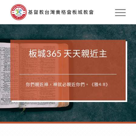
板城365 天天親近主
你們親近神，神就必親近你們。《雅4:8》