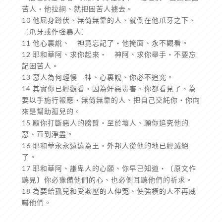
苦人‧他拉網、就把困苦人擄去。
10 他屈身蹲伏、無倚無靠的人、就倒在他爪牙之下、
〔爪牙或作強暴人〕
11 他心裏說、 神竟忘記了‧他掩面、永不觀看。
12 耶和華阿、求你起來‧ 神阿、求你舉手‧不要忘
記困苦人。
13 惡人為何輕慢 神、心裏說、你必不追究。
14 其實你已經觀看‧因為奸惡毒害、你都看見了、為
要以手施行報應‧無倚無靠的人、把自己交託你‧你向
來是幫助孤兒的。
15 願你打斷惡人的膀臂‧至於壞人、願你追究他的
惡、直到淨盡。
16 耶和華永永遠遠為王‧外邦人從他的地已經滅絕
了。
17 耶和華阿、謙卑人的心願、你早已知道‧〔原文作
聽見〕你必豫備他們的心、也必側耳聽他們的祈求。
18 為要給孤兒和受欺壓的人伸冤、使強橫的人不再威
嚇他們。