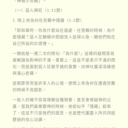
「神袖手旁觀」。
（一）惡人興旺（1-11節）
1. 問上帝為何在苦難中隱藏（1-2節）
「耶和華阿，你為什麼站在遠處。在患難的時候，為什
麼隱藏？惡人在驕橫中把困苦人追得火急，願他們陷在
自己所設的計謀裡。」
一開始是一連二次的問句:「為什麼?」這樣的疑問容易
被解讀為對神的不滿。事實上，這並不是表示不滿的問
句，而是面對惡人狂傲亨通的事實，向神吐露深深痛恨
與滿心悲痛。
這兩節常常是許多人的心情，想問上帝為何在遭遇苦難
的時候不見蹤影。
一般人的確不容易理解這種現實，甚至會懷疑神的公
義。當我們最需要神的時候，祂卻似乎「隱藏」起來
了，這並不只是我們的感受，也是歷代屬靈人所共同經
歷過的信心功課。