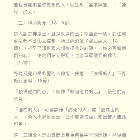
並且眷顧那些依靠祂的人，就是那「無依無靠」、「謙
卑」的人。
（三）神必應允（16-18節）
詩人認定神是王，且是永遠的王；祂監管一切，對任何
處境都不會失去控制，祂已經消滅了那些惡人（16
節）。神早已知道義人想得拯救的心願，「你必預備他
們的心」，使他們站立得穩，也必垂聽他們的禱告
（17節）。
好為孤兒和受欺壓的人伸冤，使地上「強橫的人」不再
施行恐嚇（18節）。
「預備他們的心」：應作「堅固他們的心」，使他們有
勇氣。
「強橫的人」: 可翻譯作「必死的人」或「屬塵土的
人」。惡人不過是塵土，已不能逼使孤兒和困苦人無路
可走。
這一篇詩歌，是由質問上帝為何袖手旁觀開始，然後描