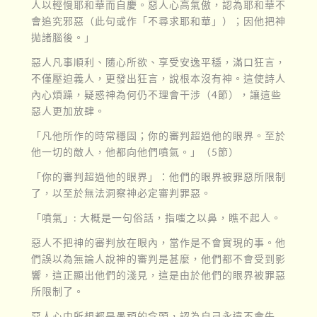
人以輕慢耶和華而自慶。惡人心高氣傲，認為耶和華不
會追究邪惡（此句或作「不尋求耶和華」）；因他把神
拋諸腦後。」
惡人凡事順利、隨心所欲、享受安逸平穩，滿口狂言，
不僅壓迫義人，更發出狂言，說根本沒有神。這使詩人
內心煩躁，疑惑神為何仍不理會干涉（4節），讓這些
惡人更加放肆。
「凡他所作的時常穩固；你的審判超過他的眼界。至於
他一切的敵人，他都向他們噴氣。」（5節）
「你的審判超過他的眼界」：他們的眼界被罪惡所限制
了，以至於無法洞察神必定審判罪惡。
「噴氣」: 大概是一句俗話，指嗤之以鼻，瞧不起人。
惡人不把神的審判放在眼內，當作是不會實現的事。他
們誤以為無論人說神的審判是甚麼，他們都不會受到影
響，這正顯出他們的淺見，這是由於他們的眼界被罪惡
所限制了。
惡人心中所想都是愚頑的念頭，認為自己永遠不會失