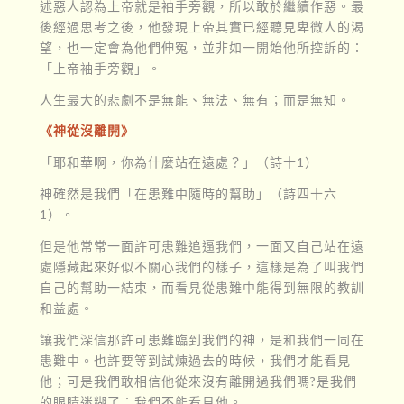
述惡人認為上帝就是袖手旁觀，所以敢於繼續作惡。最
後經過思考之後，他發現上帝其實已經聽見卑微人的渴
望，也一定會為他們伸冤，並非如一開始他所控訴的：
「上帝袖手旁觀」。
人生最大的悲劇不是無能、無法、無有；而是無知。
《神從沒離開》
「耶和華啊，你為什麼站在遠處？」（詩十1）
神確然是我們「在患難中隨時的幫助」（詩四十六
1）。
但是他常常一面許可患難追逼我們，一面又自己站在遠
處隱藏起來好似不關心我們的樣子，這樣是為了叫我們
自己的幫助一結束，而看見從患難中能得到無限的教訓
和益處。
讓我們深信那許可患難臨到我們的神，是和我們一同在
患難中。也許要等到試煉過去的時候，我們才能看見
他；可是我們敢相信他從來沒有離開過我們嗎?是我們
的眼睛迷糊了；我們不能看見他。