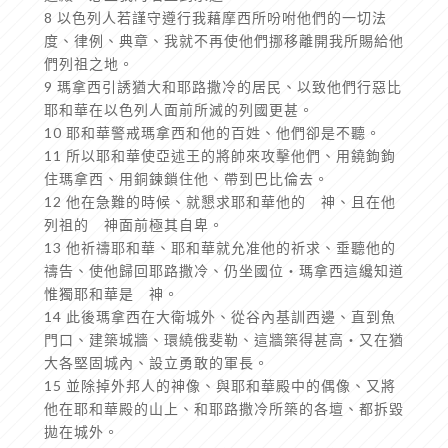
8 以色列人若謹守遵行我藉摩西所吩咐他們的一切法
度、律例、典章、我就不再使他們挪移離開我所賜給他
們列祖之地。
9 瑪拿西引誘猶大和耶路撒冷的居民、以致他們行惡比
耶和華在以色列人面前所滅的列國更甚。
10 耶和華警戒瑪拿西和他的百姓、他們卻是不聽。
11 所以耶和華使亞述王的將帥來攻擊他們、用鐃鉤鉤
住瑪拿西、用銅鍊鎖住他、帶到巴比倫去。
12 他在急難的時候、就懇求耶和華他的 神、且在他
列祖的 神面前極其自卑。
13 他祈禱耶和華、耶和華就允准他的祈求、垂聽他的
禱告、使他歸回耶路撒冷、仍坐國位‧瑪拿西這纔知道
惟獨耶和華是 神。
14 此後瑪拿西在大衛城外、從谷內基訓西邊、直到魚
門口、建築城牆、環繞俄斐勒、這牆築得甚高‧又在猶
大各堅固城內、設立勇敢的軍長。
15 並除掉外邦人的神像、與耶和華殿中的偶像、又將
他在耶和華殿的山上、和耶路撒冷所築的各壇、都拆毀
拋在城外。