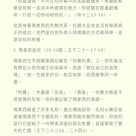
「你要謹慎，不可在你所看中的各處獻燔祭。惟獨耶和
華從你那一支派中所選擇的地方，你就要在那裏獻燔
祭，行我一切所吩咐你的。」（申十二13-14）。
這意味著瑪拿西的宗教改革，在猶大全地並沒有取得真
正的成功，他們是仿效外邦人拜偶像的方式敬拜神，這
是信仰的參雜。
5. 瑪拿西逝世（18-20節；王下二十一17-18）
瑪拿西生平相關事蹟記載在「何賽的書」上，他死後沒
有葬在以色列諸王的墳墓中，而是「葬在自己的宮院
裡」。他一生過多於功，和亞哈斯、烏西雅等同一命
運。
「何賽」：字義是「先見」、「異象」。何賽大概是不
見經傳的先知，他的書記錄了瑪拿西的事蹟。
瑪拿西殺害了許多先知。猶太傳統認為，先知以賽亞就
是被瑪拿西下令鋸死的。瑪拿西晚年雖然悔改，但他的
惡行已經給下一代帶來深遠的惡劣影響，直接導致了猶
大的亡國（王下二十三26；二十四3）。