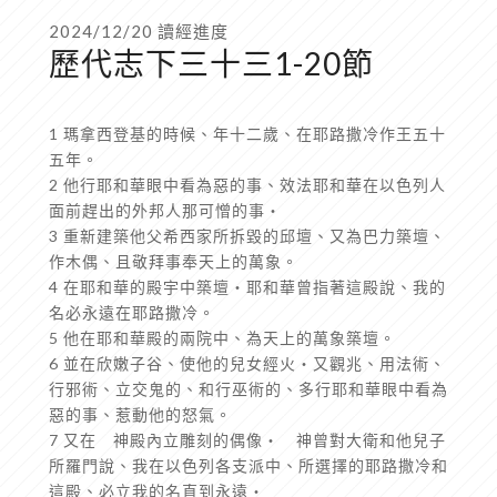
2024/12/20 讀經進度
歷代志下三十三1-20節
1 瑪拿西登基的時候、年十二歲、在耶路撒冷作王五十
五年。
2 他行耶和華眼中看為惡的事、效法耶和華在以色列人
面前趕出的外邦人那可憎的事‧
3 重新建築他父希西家所拆毀的邱壇、又為巴力築壇、
作木偶、且敬拜事奉天上的萬象。
4 在耶和華的殿宇中築壇‧耶和華曾指著這殿說、我的
名必永遠在耶路撒冷。
5 他在耶和華殿的兩院中、為天上的萬象築壇。
6 並在欣嫩子谷、使他的兒女經火‧又觀兆、用法術、
行邪術、立交鬼的、和行巫術的、多行耶和華眼中看為
惡的事、惹動他的怒氣。
7 又在 神殿內立雕刻的偶像‧ 神曾對大衛和他兒子
所羅門說、我在以色列各支派中、所選擇的耶路撒冷和
這殿、必立我的名直到永遠‧