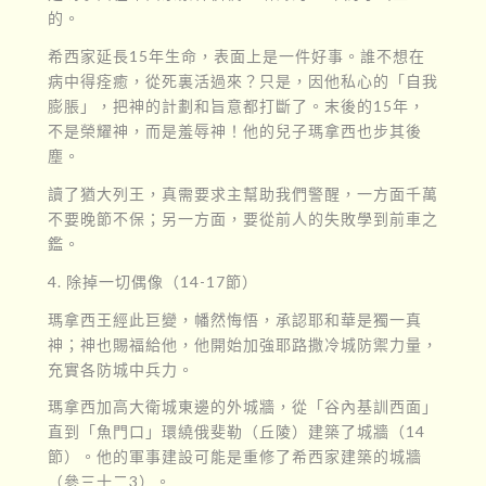
的。
希西家延長15年生命，表面上是一件好事。誰不想在
病中得痊癒，從死裏活過來？只是，因他私心的「自我
膨脹」，把神的計劃和旨意都打斷了。末後的15年，
不是榮耀神，而是羞辱神！他的兒子瑪拿西也步其後
塵。
讀了猶大列王，真需要求主幫助我們警醒，一方面千萬
不要晚節不保；另一方面，要從前人的失敗學到前車之
鑑。
4. 除掉一切偶像（14-17節）
瑪拿西王經此巨變，幡然悔悟，承認耶和華是獨一真
神；神也賜福給他，他開始加強耶路撒冷城防禦力量，
充實各防城中兵力。
瑪拿西加高大衛城東邊的外城牆，從「谷內基訓西面」
直到「魚門口」環繞俄斐勒（丘陵）建築了城牆（14
節）。他的軍事建設可能是重修了希西家建築的城牆
（參三十二3）。