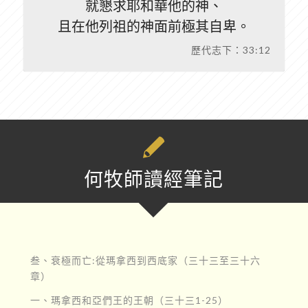
就懇求耶和華他的神、
且在他列祖的神面前極其自卑。
歷代志下：33:12
何牧師讀經筆記
叁、衰極而亡:從瑪拿西到西底家（三十三至三十六
章）
一、瑪拿西和亞們王的王朝（三十三1-25）