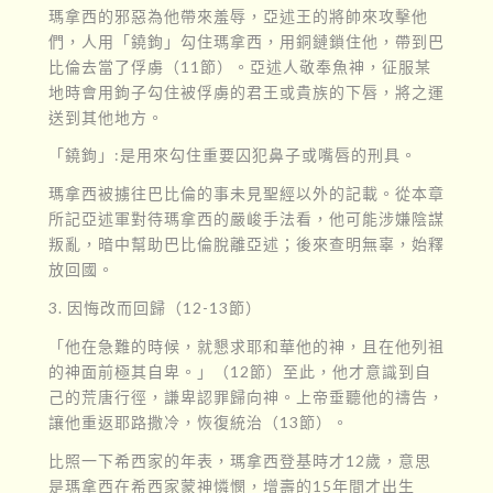
瑪拿西的邪惡為他帶來羞辱，亞述王的將帥來攻擊他
們，人用「鐃鉤」勾住瑪拿西，用銅鏈鎖住他，帶到巴
比倫去當了俘虜（11節）。亞述人敬奉魚神，征服某
地時會用鉤子勾住被俘虜的君王或貴族的下唇，將之運
送到其他地方。
「鐃鉤」:是用來勾住重要囚犯鼻子或嘴唇的刑具。
瑪拿西被擄往巴比倫的事未見聖經以外的記載。從本章
所記亞述軍對待瑪拿西的嚴峻手法看，他可能涉嫌陰謀
叛亂，暗中幫助巴比倫脫離亞述；後來查明無辜，始釋
放回國。
3. 因悔改而回歸（12-13節）
「他在急難的時候，就懇求耶和華他的神，且在他列祖
的神面前極其自卑。」（12節）至此，他才意識到自
己的荒唐行徑，謙卑認罪歸向神。上帝垂聽他的禱告，
讓他重返耶路撒冷，恢復統治（13節）。
比照一下希西家的年表，瑪拿西登基時才12歲，意思
是瑪拿西在希西家蒙神憐憫，增壽的15年間才出生