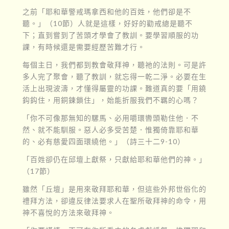
之前「耶和華警戒瑪拿西和他的百姓，他們卻是不
聽。」（10節）人就是這樣，好好的勸戒總是聽不
下；直到嘗到了苦頭才學會了教訓。要學習順服的功
課，有時候還是需要經歷苦難才行。
每個主日，我們都到教會敬拜神，聽祂的法則。可是許
多人完了聚會，聽了教訓，就忘得一乾二淨。必要在生
活上出現波濤，才懂得屬靈的功課。難道真的要「用鐃
鈎鈎住，用銅鍊鎖住」，始能折服我們不羈的心嗎？
「你不可像那無知的騾馬、必用嚼環轡頭勒住他．不
然、就不能馴服。惡人必多受苦楚．惟獨倚靠耶和華
的、必有慈愛四面環繞他。」（詩三十二9-10）
「百姓卻仍在邱壇上獻祭，只獻給耶和華他們的神。」
（17節）
雖然「丘壇」是用來敬拜耶和華，但這些外邦世俗化的
禮拜方法，卻違反律法要求人在聖所敬拜神的命令，用
神不喜悅的方法來敬拜神。