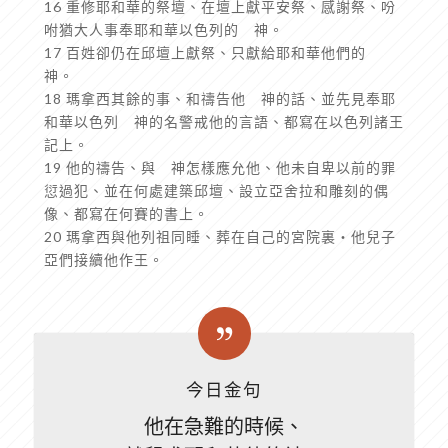
16 重修耶和華的祭壇、在壇上獻平安祭、感謝祭、吩
咐猶大人事奉耶和華以色列的 神。
17 百姓卻仍在邱壇上獻祭、只獻給耶和華他們的
神。
18 瑪拿西其餘的事、和禱告他 神的話、並先見奉耶
和華以色列 神的名警戒他的言語、都寫在以色列諸王
記上。
19 他的禱告、與 神怎樣應允他、他未自卑以前的罪
愆過犯、並在何處建築邱壇、設立亞舍拉和雕刻的偶
像、都寫在何賽的書上。
20 瑪拿西與他列祖同睡、葬在自己的宮院裏‧他兒子
亞們接續他作王。
今日金句
他在急難的時候、