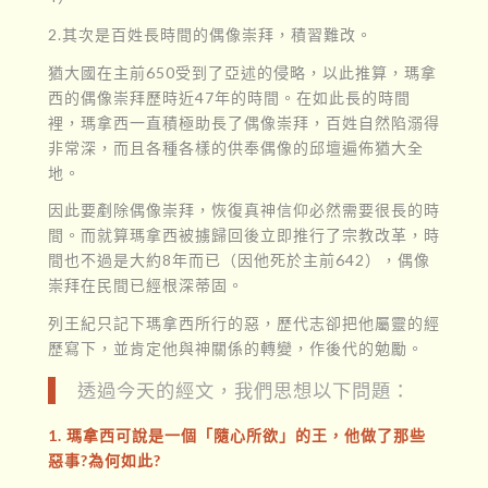
2.其次是百姓長時間的偶像崇拜，積習難改。
猶大國在主前650受到了亞述的侵略，以此推算，瑪拿
西的偶像崇拜歷時近47年的時間。在如此長的時間
裡，瑪拿西一直積極助長了偶像崇拜，百姓自然陷溺得
非常深，而且各種各樣的供奉偶像的邱壇遍佈猶大全
地。
因此要剷除偶像崇拜，恢復真神信仰必然需要很長的時
間。而就算瑪拿西被擄歸回後立即推行了宗教改革，時
間也不過是大約8年而已（因他死於主前642），偶像
崇拜在民間已經根深蒂固。
列王紀只記下瑪拿西所行的惡，歷代志卻把他屬靈的經
歷寫下，並肯定他與神關係的轉變，作後代的勉勵。
透過今天的經文，我們思想以下問題：
1. 瑪拿西可說是一個「隨心所欲」的王，他做了那些
惡事?為何如此?