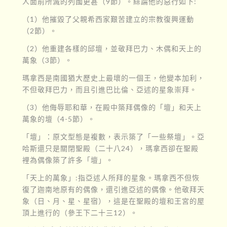
人面前所滅的列國更甚（9節）。綜論他的惡行如下:
（1）他摧毀了父親希西家艱苦建立的宗教復興運動
（2節）。
（2）他重建各樣的邱壇，並敬拜巴力、木偶和天上的
萬象（3節）。
瑪拿西是南國猶大歷史上最壞的一個王，他變本加利，
不但敬拜巴力，而且引進巴比倫、亞述的星象崇拜。
（3）他侮辱耶和華，在殿中築拜偶像的「壇」和天上
萬象的壇（4-5節）。
「壇」：原文型態是複數，表示築了「一些祭壇」。亞
哈斯還只是關閉聖殿（二十八24），瑪拿西卻在聖殿
裡為偶像築了許多「壇」。
「天上的萬象」:指亞述人所拜的星象。瑪拿西不但恢
復了迦南地原有的偶像，還引進亞述的偶像。他敬拜天
象（日、月、星、星宿），這是在聖殿的壇和王宮的屋
頂上進行的（參王下二十三12）。