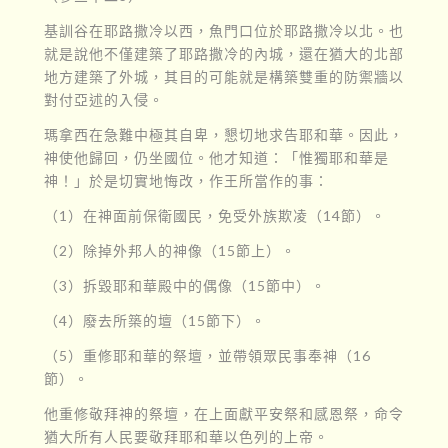
基訓谷在耶路撒冷以西，魚門口位於耶路撒冷以北。也
就是說他不僅建築了耶路撒冷的內城，還在猶大的北部
地方建築了外城，其目的可能就是構築雙重的防禦牆以
對付亞述的入侵。
瑪拿西在急難中極其自卑，懇切地求告耶和華。因此，
神使他歸回，仍坐國位。他才知道：「惟獨耶和華是
神！」於是切實地悔改，作王所當作的事：
（1）在神面前保衛國民，免受外族欺凌（14節）。
（2）除掉外邦人的神像（15節上）。
（3）拆毀耶和華殿中的偶像（15節中）。
（4）廢去所築的壇（15節下）。
（5）重修耶和華的祭壇，並帶領眾民事奉神（16
節）。
他重修敬拜神的祭壇，在上面獻平安祭和感恩祭，命令
猶大所有人民要敬拜耶和華以色列的上帝。