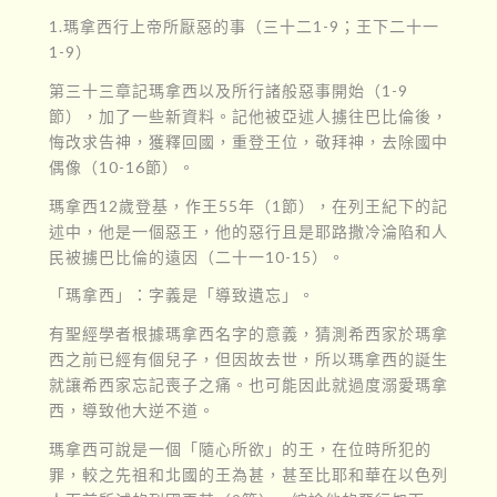
1.瑪拿西行上帝所厭惡的事（三十二1-9；王下二十一
1-9）
第三十三章記瑪拿西以及所行諸般惡事開始（1-9
節），加了一些新資料。記他被亞述人擄往巴比倫後，
悔改求告神，獲釋回國，重登王位，敬拜神，去除國中
偶像（10-16節）。
瑪拿西12歲登基，作王55年（1節），在列王紀下的記
述中，他是一個惡王，他的惡行且是耶路撒冷淪陷和人
民被擄巴比倫的遠因（二十一10-15）。
「瑪拿西」：字義是「導致遺忘」。
有聖經學者根據瑪拿西名字的意義，猜測希西家於瑪拿
西之前已經有個兒子，但因故去世，所以瑪拿西的誕生
就讓希西家忘記喪子之痛。也可能因此就過度溺愛瑪拿
西，導致他大逆不道。
瑪拿西可說是一個「隨心所欲」的王，在位時所犯的
罪，較之先祖和北國的王為甚，甚至比耶和華在以色列