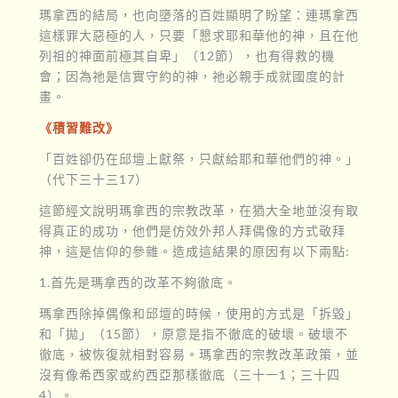
瑪拿西的結局，也向墮落的百姓顯明了盼望：連瑪拿西
這樣罪大惡極的人，只要「懇求耶和華他的神，且在他
列祖的神面前極其自卑」（12節），也有得救的機
會；因為祂是信實守約的神，祂必親手成就國度的計
畫。
《積習難改》
「百姓卻仍在邱壇上獻祭，只獻給耶和華他們的神。」
（代下三十三17）
這節經文說明瑪拿西的宗教改革，在猶大全地並沒有取
得真正的成功，他們是仿效外邦人拜偶像的方式敬拜
神，這是信仰的參雜。造成這結果的原因有以下兩點:
1.首先是瑪拿西的改革不夠徹底。
瑪拿西除掉偶像和邱壇的時候，使用的方式是「拆毀」
和「拋」（15節），原意是指不徹底的破壞。破壞不
徹底，被恢復就相對容易。瑪拿西的宗教改革政策，並
沒有像希西家或約西亞那樣徹底（三十一1；三十四
4）。