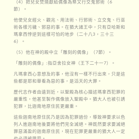
（4）把兒女焚燒獻給偶像為祭又行交鬼邪術（6
節）。
他使兒女經火、觀兆、用法術、行邪術、立交鬼、行巫
術各樣污穢、邪惡的事。在猶大諸王中，只有亞哈斯和
瑪拿西悖逆到這樣可怕的地步（二十八3，三十三
6）。
（5）他在神的殿中立「雕刻的偶像」（7節）。
「雕刻的偶像」:指亞舍拉女神（王下二十一7）。
凡瑪拿西心意想及的事，他沒有一樣不行出來，只是這
些都是耶和華看為惡的事，是滔天的大罪。
歷代志作者由遠到近，以聖殿為核心描述瑪拿西犯罪的
嚴重性，他甚至製作偶像放入聖殿中。猶大人也被引誘
犯罪，比迦南地原住民更嚴重。
這些迦南地原住民乃是因為犯罪過份，導致神要求以色
列人進迦南地後要將他們完全滅絕。神既然要求要滅絕
罪惡滿盈的迦南原住民，現在犯罪更嚴重的猶大人一定
也必須被懲罰。