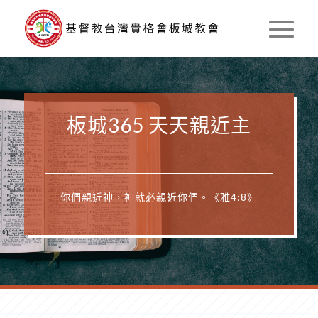
板城365 天天親近主
你們親近神，神就必親近你們。《雅4:8》