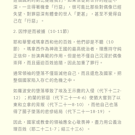
深，一旦得著機會「行惡」，很可能比那些對偶像已經
失望、對罪惡深有體會的世人「更甚」，甚至不覺得自
己在「行惡」。
2. 因悖逆而被擄（10-11節）
耶和華警戒瑪拿西和他的百姓，他們卻是不聽（10
節）。瑪拿西作為神政王國的最高統治者，理應持守純
正信仰，扮演典範的作用。但是他不僅自己沉浸於偶像
崇拜，而且逼迫百姓追隨，因此加重了罪行。
通常領袖的墮落不僅毀滅他自己，而且還危及國家，把
整個國家陷入存亡的危機之中。
如羅波安的墮落導致了埃及王示撒的入侵（代下十二2-
12）；約蘭的邪惡（代下二十一4-6）使猶大嘗到了以
東和立拿的背叛（代下二十一8-10），而他自己也落
得了腸子墜落的悲慘結局（代下二十一18-19）。
因此，國家或教會的領袖應全心敬畏神，盡力用公義治
理百姓（耶二十二1-7；結三十三6）。