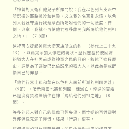
「神曾對大衛和他兒子所羅門說：我在以色列各支派中
所選擇的耶路撒冷和這殿，必立我的名直到永遠。以色
列人若謹守遵行我藉摩西所吩咐他們的一切法度、律
例、典章，我就不再使他們挪移離開我所賜給他們列祖
之地。」（7-8節）
這裡再次提起神與大衛家族所立的約」（參代上二十九
19），以此揭示猶大悖逆的現狀。歷代志基於使回歸
的猶大人在神面前成為神聖之民的目的，敘述了這段歷
史，這是為了讓從巴比倫歸來的猶大人，以此為鑒戒醒
悟自己的罪惡。
「他們行惡比耶和華在以色列人面前所滅的列國更甚」
（9節），暗示南國也將和列國一樣滅亡，悖逆的百姓
已經沒有資格繼續住在神「賜給他們列祖之地」（8
節）。
許多外邦人對自己的偶像已經失望，而悖逆的百姓卻對
外邦偶像充滿了憧憬，結果「行惡」更甚。
這個諷刺的對比提醒我們，如果信徒對世界的經歷不