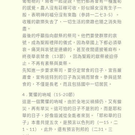
葡萄樹的，兩者一起提說，他們都將會有一種羞恥
的感覺。農人沒有莊稼可收，好似婦女沒有生子一
般，表明神的福分沒有來臨（參詩一二七3-5）。
收穫的歡樂失去了，一切生活的樂趣也隨之消失殆
盡。
最後的呼籲指向獻祭的祭司。他們要使群眾的哀
號，成為聖殿禮拜的儀式，因為舉國上下都必須舉
哀。痛哭與哀號是連續的，甚至夜間還披著麻布，
終夜舉哀禁食（13節），因為聖殿的獻祭被迫停
止，不再有素祭與奠祭。
先知進一步要求祭司，要分定禁食的日子，宣告嚴
肅會，宣佈這特別的日子為災禍而禁食。參與這禁
食的，不僅是長老，而且包括國中一切居民。
4 . 驚懼的吶喊（15-20節）
這是一個驚懼的吶喊，由於全地災禍頻仍，又有蝗
災，再有旱災。這可怕的日子不是別的，而是耶和
華的日子，好像毀滅從全能者來到。「耶和華的日
子」本書共提五次，是預言以色列的（一15，二
1、11），此外，還有預言列邦的（二31，三