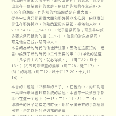
約珥的希伯來文名字有「耶和華是神」的意思，說明他
出生在一個敬畏神的家庭。約珥作先知約在主前870-
865年的期間，作先知的地點顯然是在猶大國。
從書中信息只提到猶大國和耶路撒冷來推想，約珥應該
是住在耶路撒冷。他熟悉聖殿的祭祀、禮儀和人物（一
9,13-14,16；二14,17），似乎屬祭司族；可是書中頗
多要求祭司懺悔的話（二17），信息的對象為祭司，
可見他自己並非祭司中人。
本書頗為新約時代的信徒所注意，因為在這麼短的一卷
書中論到了新約時代中三件重要的事：(1)得救的途徑
－「凡求告主名的，就必得救。」（珥二32，羅十
13。）(2)五旬節聖靈的澆灌（珥二28，徒二17）。
(3)主的再臨（珥三12，啟十四17-20，十九11-
16）。
本書的主題是「耶和華的日子」，在舊約中，約珥對這
一真理作最詳盡且有系統的論述。本書每一段落幾乎都
集中在這一主題上（一15，二1、11、31，三14）。
耶和華的日子是指定的時候，耶和華將未來的事都應驗
出來，決定以色列與列邦的命運。