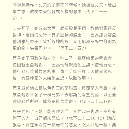
的得意傑作。丈夫約蘭還在的時候，她操縱丈夫，給出
壞主意，教唆丈夫行各式各樣的惡事（代下二十一
6）。
丈夫死了，她成為太后，就操縱兒子們，教他們集體反
對神，看她的惡行，有多麼樣的嚴重：「因為那惡婦亞
他利雅的眾子，曾拆毀神的殿，又用耶和華殿中分別為
聖的物，供奉巴力。」（代下二十四7）
而且她干預政治和外交，進口了一批亞哈家的智囊團，
包圍新王亞哈謝，「因為他母親給他主謀，使他行惡。
他行耶和華看為惡的事，像亞哈家一樣；因他父親死
後，有亞哈家的人給他主謀，以致敗壞。」
而且慫恿他去跟以色列王約蘭聯軍、與亞蘭人爭戰，後
來亞哈謝率領了一群兄弟，去耶斯列看望約蘭，以至全
體被耶戶所殺，成為遠道去送命。（代下二十二1-9）
兒子們死了，她不能再作太后，索性起來剿滅王室所有
剩下的人，自己起來篡位。（代下二十二10-12）她的
狠毒，實在全沒有一點母性的慈愛，跟大紅龍一樣，要