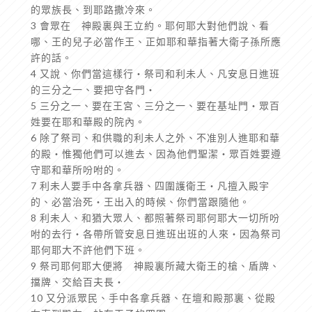
的眾族長、到耶路撒冷來。
3 會眾在 神殿裏與王立約。耶何耶大對他們說、看
哪、王的兒子必當作王、正如耶和華指著大衛子孫所應
許的話。
4 又說、你們當這樣行‧祭司和利未人、凡安息日進班
的三分之一、要把守各門‧
5 三分之一、要在王宮、三分之一、要在基址門‧眾百
姓要在耶和華殿的院內。
6 除了祭司、和供職的利未人之外、不准別人進耶和華
的殿‧惟獨他們可以進去、因為他們聖潔‧眾百姓要遵
守耶和華所吩咐的。
7 利未人要手中各拿兵器、四圍護衛王‧凡擅入殿宇
的、必當治死‧王出入的時候、你們當跟隨他。
8 利未人、和猶大眾人、都照著祭司耶何耶大一切所吩
咐的去行‧各帶所管安息日進班出班的人來‧因為祭司
耶何耶大不許他們下班。
9 祭司耶何耶大便將 神殿裏所藏大衛王的槍、盾牌、
擋牌、交給百夫長‧
10 又分派眾民、手中各拿兵器、在壇和殿那裏、從殿