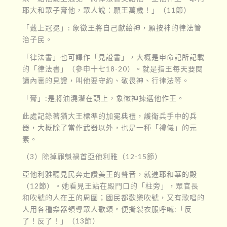
耶大和眾子膏他，眾人說：願王萬歲！」（11節）
「戴上冠冕」: 象徵王將自己獻給神，願按神的律法管
治子民。
「律法書」也可譯作「見證書」，大概是申命記所記載
的「律法書」（參申十七18-20）。就是指王每天要閱
讀內裏的見證，叫他要守約、敬畏神、行律法等。
「膏」:是將油澆灌在頭上，象徵神揀選他作王。
此處記錄著猶大王標準的加冕典禮，護衛兵手中的兵
器，大概除了當作武器以外，也是一種「禮儀」的元
素。
（3）除掉罪魁禍首亞他利雅（12-15節）
亞他利雅聽見民奔走讚美王的聲音，就進耶和華的殿
（12節）。她看見王站在殿門口的「柱旁」，眾官長
和吹號的人在王的周圍；國民都歡樂吹號，又有歌唱的
人用各種樂器領導眾人歌頌。便撕裂衣服呼喊:「反
了！反了！」（13節）