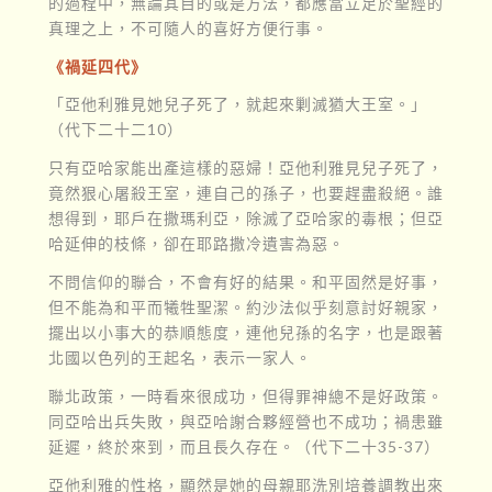
的過程中，無論其目的或是方法，都應當立足於聖經的
真理之上，不可隨人的喜好方便行事。
《禍延四代》
「亞他利雅見她兒子死了，就起來剿滅猶大王室。」
（代下二十二10）
只有亞哈家能出產這樣的惡婦！亞他利雅見兒子死了，
竟然狠心屠殺王室，連自己的孫子，也要趕盡殺絕。誰
想得到，耶戶在撒瑪利亞，除滅了亞哈家的毒根；但亞
哈延伸的枝條，卻在耶路撒冷遺害為惡。
不問信仰的聯合，不會有好的結果。和平固然是好事，
但不能為和平而犧牲聖潔。約沙法似乎刻意討好親家，
擺出以小事大的恭順態度，連他兒孫的名字，也是跟著
北國以色列的王起名，表示一家人。
聯北政策，一時看來很成功，但得罪神總不是好政策。
同亞哈出兵失敗，與亞哈謝合夥經營也不成功；禍患雖
延遲，終於來到，而且長久存在。（代下二十35-37）
亞他利雅的性格，顯然是她的母親耶洗別培養調教出來