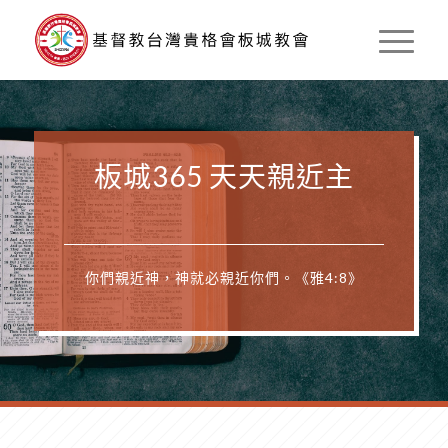
板城365 天天親近主
你們親近神，神就必親近你們。《雅4:8》