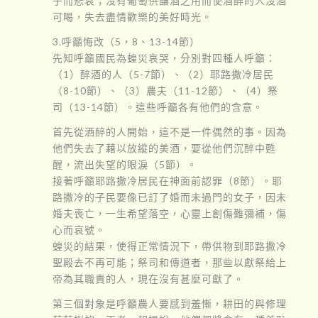
子而悲哀；沒有葡萄供釀酒之用而使酒醉的人沒酒
可喝，失去盡情歡樂的美好時光。
3.呼籲悔改（5，8、13-14節）
先知呼籲國民為蝗災哀哭，分別對四種人呼籲：
（1）醉酒的人（5-7節）、（2）耶路撒冷居民
（8-10節）、（3）農夫（11-12節）、（4）祭
司（13-14節）。這些呼籲各有他們的含意。
首先從酒醉的人開始，這不是一件偶然的事。因為
他們失去了藉以放縱的美酒，要從他們沉醉中甦
醒，流出失望的眼淚（5節）。
接著呼籲耶路撒冷居民在神面前認罪（8節）。耶
路撒冷的子民要像已訂了婚而未過門的女子，因未
婚夫喪亡，一生希望落空，心靈上創傷難彌補，傷
心而哀號。
蝗災的結果，使得正常情況下，帶供物到耶路撒冷
聖殿去不再可能；祭司和傳道者，那些以獻祭給上
帝為其職責的人，現在沒有甚麼可獻了。
第三個對象是呼籲農人要感到羞慚，耕田的與修理