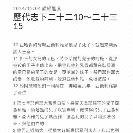
2024/12/04 讀經進度
歷代志下二十二10～二十三
15
10 亞哈謝的母親亞他利雅見他兒子死了、就起來剿滅
猶大王室。
11 但王的女兒約示巴、將亞哈謝的兒子約阿施、從那
被殺的王子中偷出來、把他和他的乳母都藏在臥房裏。
約示巴是約蘭王的女兒、亞哈謝的妹子、祭司耶何耶大
的妻‧他收藏約阿施、躲避亞他利雅、免得被殺。
12 約阿施和他們一同藏在 神殿裏六年‧亞他利雅篡
了國位。
1 第七年耶何耶大奮勇自強、將百夫長耶羅罕的兒子亞
撒利雅、約哈難的兒子以實瑪利、俄備得的兒子亞撒利
雅、亞大雅的兒子瑪西雅、細基利的兒子以利沙法召
來、與他們立約。
2 他們走遍猶大、從猶大各城裏招聚利未人、和以色列