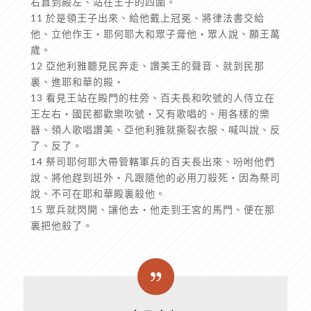
右直到殿左、站在王子的四圍。
11 於是領王子出來、給他戴上冠冕、將律法書交給
他、立他作王‧耶何耶大和眾子膏他‧眾人說、願王萬
歲。
12 亞他利雅聽見民奔走、讚美王的聲音、就到民那
裏、進耶和華的殿‧
13 看見王站在殿門的柱旁、百夫長和吹號的人侍立在
王左右‧國民都歡樂吹號‧又有歌唱的、用各樣的樂
器、領人歌唱讚美、亞他利雅就撕裂衣服、喊叫說、反
了、反了。
14 祭司耶何耶大帶管轄軍兵的百夫長出來、吩咐他們
說、將他趕到班外‧凡跟隨他的必用刀殺死‧因為祭司
說、不可在耶和華殿裏殺他。
15 眾兵就閃開、讓他去‧他走到王宮的馬門、便在那
裏把他殺了。