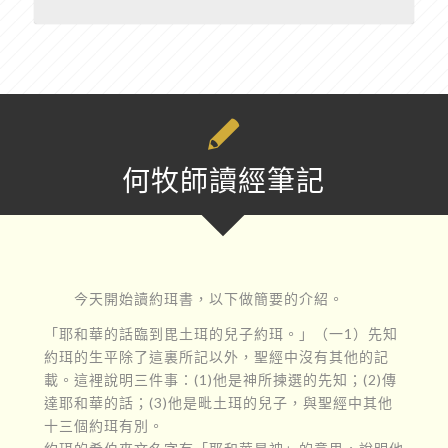
何牧師讀經筆記
今天開始讀約珥書，以下做簡要的介紹。
「耶和華的話臨到毘土珥的兒子約珥。」（一1）先知
約珥的生平除了這裏所記以外，聖經中沒有其他的記
載。這裡說明三件事：(1)他是神所揀選的先知；(2)傳
達耶和華的話；(3)他是毗土珥的兒子，與聖經中其他
十三個約珥有別。