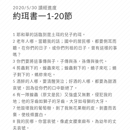
2020/5/30 讀經進度
約珥書一1-20節
1 耶和華的話臨到毘土珥的兒子約珥。
2 老年人哪，當聽我的話；國中的居民哪，都要側耳而
聽。在你們的日子，或你們列祖的日子，曾有這樣的事
嗎？
3 你們要將這事傳與子，子傳與孫，孫傳與後代。
4 剪蟲剩下的，蝗蟲來吃；蝗蟲剩下的，蝻子來吃；蝻
子剩下的，螞蚱來吃。
5 酒醉的人哪，要清醒哭泣；好酒的人哪，都要為甜酒
哀號，因為從你們的口中斷絕了。
6 有一隊蝗蟲（原文是民）又強盛又無數，侵犯我的
地；他的牙齒如獅子的牙齒，大牙如母獅的大牙。
7 他毀壞我的葡萄樹，剝了我無花果樹的皮，剝盡而丟
棄，使枝條露白。
8 我的民哪，你當哀號，像處女腰束麻布，為幼年的丈
夫哀號。