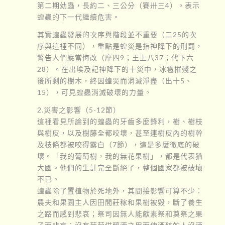
第二期幼蟲，長約二、三公分（賽卅三4）。表示
蝗蟲的下一代繼續危害。
其實蝗蟲發展的次序與階段並不重要（二25的次
序與這裡不同），重點是蝗災是指神降下的刑罰，
警告人們應當悔改（摩四9；王上八37；代下六
28）。在出埃及記神降下的十災中，冰雹摧殘之
後所剩的樹木，終因蝗災而消滅淨盡（出十5、
15），可見蝗蟲消滅破壞的力量。
2.災害之影響（5-12節）
這裡看見所論到的蝗蟲的牙齒多麼鋒利，樹、樹枝
與樹皮，以及樹藤全都咬壞，甚至連樹皮內的樹幹
及枝條都被咬得露白（7節），這是多麼徹底的破
壞。「我的葡萄樹，我的無花果樹」，都是代表猶
大國。他們的生計完全斷絕了，整個國家都被破壞
不已。
蝗蟲除了置植物於死地外，其間接影響可算不少：
農夫和果園主人因田間莊稼和果樹被毀，斷了養生
之路而感到悲哀；祭司因無人能獻素祭和奠祭之果