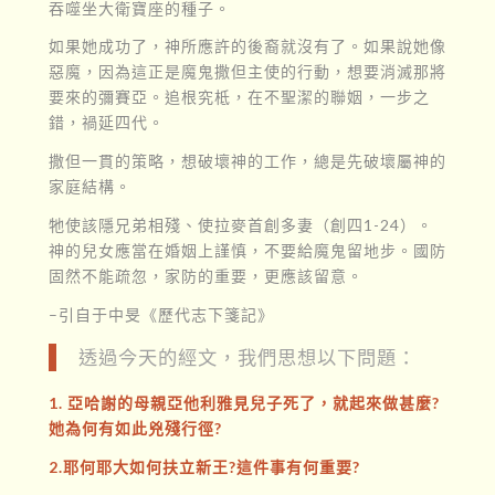
吞噬坐大衛寶座的種子。
如果她成功了，神所應許的後裔就沒有了。如果說她像
惡魔，因為這正是魔鬼撒但主使的行動，想要消滅那將
要來的彌賽亞。追根究柢，在不聖潔的聯姻，一步之
錯，禍延四代。
撒但一貫的策略，想破壞神的工作，總是先破壞屬神的
家庭結構。
牠使該隱兄弟相殘、使拉麥首創多妻（創四1-24）。
神的兒女應當在婚姻上謹慎，不要給魔鬼留地步。國防
固然不能疏忽，家防的重要，更應該留意。
–引自于中旻《歷代志下箋記》
透過今天的經文，我們思想以下問題：
1. 亞哈謝的母親亞他利雅見兒子死了，就起來做甚麼?
她為何有如此兇殘行徑?
2.耶何耶大如何扶立新王?這件事有何重要?