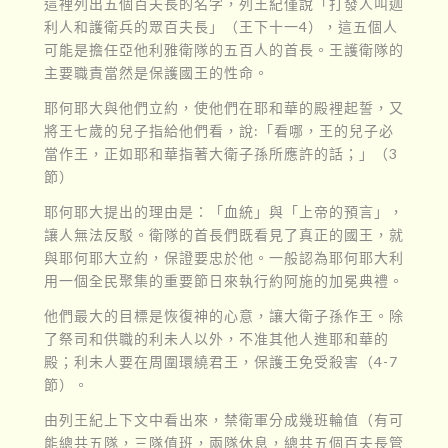
這裡列出五個百夫長的名字，列王紀僅說「打發人叫迦
利人和護衛兵的眾百夫長」（王下十一4），這五個人
可能是擔任亞他利雅衛隊的五百人的首長。王護衛隊的
主要職責當然是保護國王的性命。
耶何耶大與他們立約，使他們在耶和華的殿裡起誓，又
將王七歲的兒子指給他們看，說:「看哪，王的兒子必
當作王，正如耶和華指著大衛子孫所應許的話；」（3
節）
耶何耶大提出的理由是：「血統」與「上帝的預言」，
讓人無法反駁。衛隊的首長們既看見了真正的國王，就
與耶何耶大立約，保證要忠於他。一般認為耶何耶大利
用一個全民聚集的重要節日來執行約阿施的加冕典禮。
他們最大的目標是恢復神的心意，讓大衛子孫作王。除
了祭司和供職的利未人以外，不准其他人進耶和華的
殿；利未人要在周圍環繞君王，保護王免受殺害（4-7
節）。
由列王紀上下文中看出來，禁衛軍分成幾班輪值（有可
能總共五隊，三隊值班，兩隊休息，總共五個百夫長管