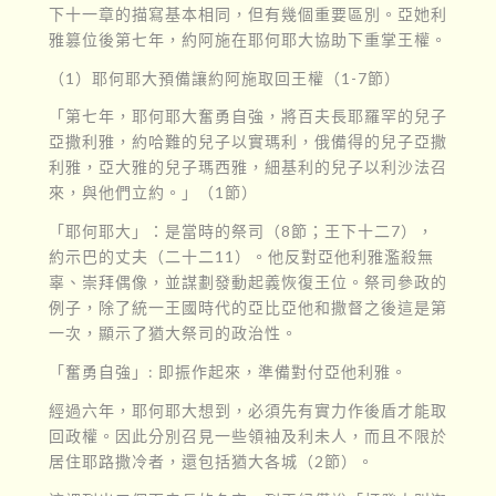
下十一章的描寫基本相同，但有幾個重要區別。亞她利
雅篡位後第七年，約阿施在耶何耶大協助下重掌王權。
（1）耶何耶大預備讓約阿施取回王權（1-7節）
「第七年，耶何耶大奮勇自強，將百夫長耶羅罕的兒子
亞撒利雅，約哈難的兒子以實瑪利，俄備得的兒子亞撒
利雅，亞大雅的兒子瑪西雅，細基利的兒子以利沙法召
來，與他們立約。」（1節）
「耶何耶大」：是當時的祭司（8節；王下十二7），
約示巴的丈夫（二十二11）。他反對亞他利雅濫殺無
辜、崇拜偶像，並謀劃發動起義恢復王位。祭司參政的
例子，除了統一王國時代的亞比亞他和撒督之後這是第
一次，顯示了猶大祭司的政治性。
「奮勇自強」: 即振作起來，準備對付亞他利雅。
經過六年，耶何耶大想到，必須先有實力作後盾才能取
回政權。因此分別召見一些領袖及利未人，而且不限於
居住耶路撒冷者，還包括猶大各城（2節）。