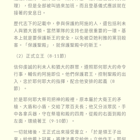
理），但是全部被叫過來加班，而且登基儀式應該就在
接著的安息日。
歷代志下的記載中，參與保護約阿施的人，還包括利未
人與猶大首領。當然軍隊的支持也是很重要的一環。基
本上就是要保護新王的安全，以免被亞她利雅的黨羽殺
害。「保護聖殿」，就保護聖殿中的新王。
（2）正式立王（8-11節）
信仰虔誠的利未人和猶大的群眾，遵照耶何耶大的命令
行事，輔佐約阿施即位。他們保護君王，控制聖殿的出
入，忠於耶何耶大的指揮，配合他安排的起義（8
節）。
於是耶何耶大祭司把神的殿裡，原本屬於大衛王的矛
槍、大盾和小盾，交給了眾百夫長；他又分派眾民，手
中各拿兵器，守在祭壇和殿的四周，從殿的右面到殿的
左面，環繞著王（9-10節）。
一切就緒後，王正式出來接受膏立，「於是領王子出
來，給他戴上冠冕，將律法書交給他，立他作王。耶何