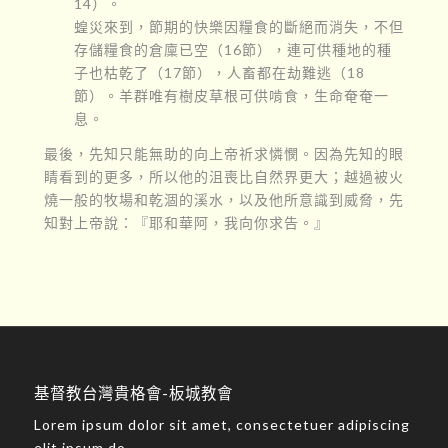
14）。
蝗災來到，節期的快樂因糧食的斷絕而消失，不但
存儲糧食的倉廩已空（16節），連可供種地的種
子也枯乾了（17節），人畜都在劫難逃（18
節）。羊群唯有樹皮草根可供啃食，生命奄奄一
息。
最後，先知只能無助的向上帝祈求憐憫。因為先知的眼
睛看到的更多，所以他的沮喪比自然界更大；越過被火
燒一般的牧場和乾涸的溪水，以及他所意識到威脅，先
知對上帝說：『耶和華阿，我向你求告。』
基督教台灣貴格會-板城教會
Lorem ipsum dolor sit amet, consectetuer adipiscing
elit ipsum do