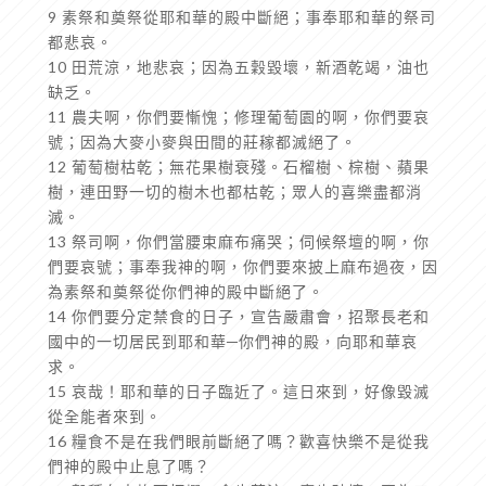
9 素祭和奠祭從耶和華的殿中斷絕；事奉耶和華的祭司
都悲哀。
10 田荒涼，地悲哀；因為五穀毀壞，新酒乾竭，油也
缺乏。
11 農夫啊，你們要慚愧；修理葡萄園的啊，你們要哀
號；因為大麥小麥與田間的莊稼都滅絕了。
12 葡萄樹枯乾；無花果樹衰殘。石榴樹、棕樹、蘋果
樹，連田野一切的樹木也都枯乾；眾人的喜樂盡都消
滅。
13 祭司啊，你們當腰束麻布痛哭；伺候祭壇的啊，你
們要哀號；事奉我神的啊，你們要來披上麻布過夜，因
為素祭和奠祭從你們神的殿中斷絕了。
14 你們要分定禁食的日子，宣告嚴肅會，招聚長老和
國中的一切居民到耶和華─你們神的殿，向耶和華哀
求。
15 哀哉！耶和華的日子臨近了。這日來到，好像毀滅
從全能者來到。
16 糧食不是在我們眼前斷絕了嗎？歡喜快樂不是從我
們神的殿中止息了嗎？