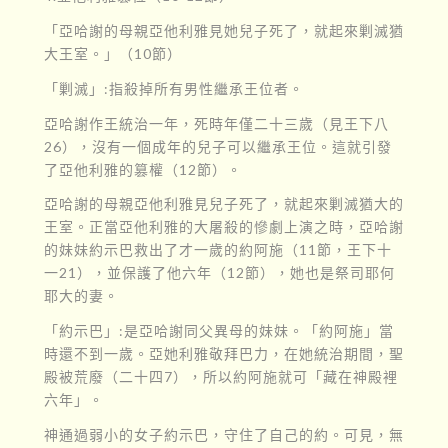
「亞哈謝的母親亞他利雅見她兒子死了，就起來剿滅猶
大王室。」（10節）
「剿滅」:指殺掉所有男性繼承王位者。
亞哈謝作王統治一年，死時年僅二十三歲（見王下八
26），沒有一個成年的兒子可以繼承王位。這就引發
了亞他利雅的篡權（12節）。
亞哈謝的母親亞他利雅見兒子死了，就起來剿滅猶大的
王室。正當亞他利雅的大屠殺的慘劇上演之時，亞哈謝
的妹妹約示巴救出了才一歲的約阿施（11節，王下十
一21），並保護了他六年（12節），她也是祭司耶何
耶大的妻。
「約示巴」:是亞哈謝同父異母的妹妹。「約阿施」當
時還不到一歲。亞她利雅敬拜巴力，在她統治期間，聖
殿被荒廢（二十四7），所以約阿施就可「藏在神殿裡
六年」。
神通過弱小的女子約示巴，守住了自己的約。可見，無