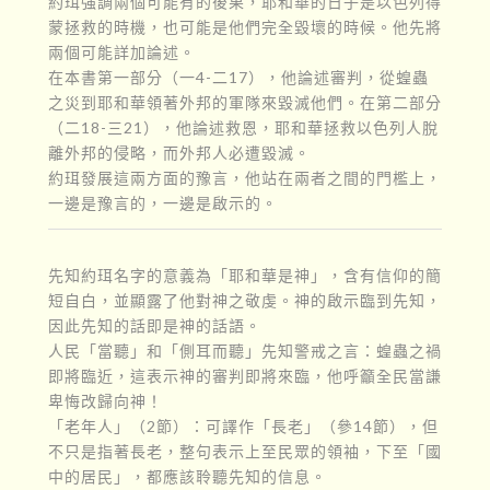
約珥強調兩個可能有的後果，耶和華的日子是以色列得
蒙拯救的時機，也可能是他們完全毀壞的時候。他先將
兩個可能詳加論述。
在本書第一部分（一4-二17），他論述審判，從蝗蟲
之災到耶和華領著外邦的軍隊來毀滅他們。在第二部分
（二18-三21），他論述救恩，耶和華拯救以色列人脫
離外邦的侵略，而外邦人必遭毀滅。
約珥發展這兩方面的豫言，他站在兩者之間的門檻上，
一邊是豫言的，一邊是啟示的。
先知約珥名字的意義為「耶和華是神」，含有信仰的簡
短自白，並顯露了他對神之敬虔。神的啟示臨到先知，
因此先知的話即是神的話語。
人民「當聽」和「側耳而聽」先知警戒之言：蝗蟲之禍
即將臨近，這表示神的審判即將來臨，他呼籲全民當謙
卑悔改歸向神！
「老年人」（2節）：可譯作「長老」（參14節），但
不只是指著長老，整句表示上至民眾的領袖，下至「國
中的居民」，都應該聆聽先知的信息。