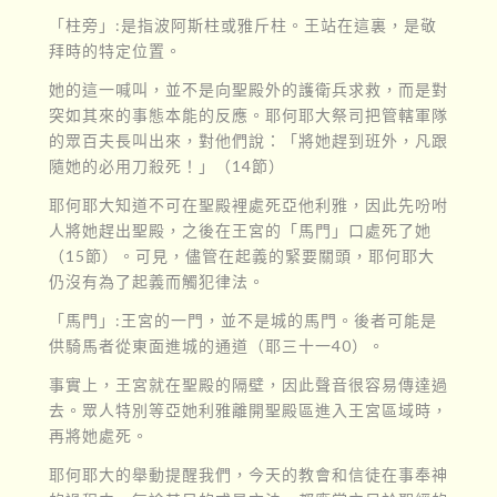
「柱旁」:是指波阿斯柱或雅斤柱。王站在這裏，是敬
拜時的特定位置。
她的這一喊叫，並不是向聖殿外的護衛兵求救，而是對
突如其來的事態本能的反應。耶何耶大祭司把管轄軍隊
的眾百夫長叫出來，對他們說：「將她趕到班外，凡跟
隨她的必用刀殺死！」（14節）
耶何耶大知道不可在聖殿裡處死亞他利雅，因此先吩咐
人將她趕出聖殿，之後在王宮的「馬門」口處死了她
（15節）。可見，儘管在起義的緊要關頭，耶何耶大
仍沒有為了起義而觸犯律法。
「馬門」:王宮的一門，並不是城的馬門。後者可能是
供騎馬者從東面進城的通道（耶三十一40）。
事實上，王宮就在聖殿的隔壁，因此聲音很容易傳達過
去。眾人特別等亞她利雅離開聖殿區進入王宮區域時，
再將她處死。
耶何耶大的舉動提醒我們，今天的教會和信徒在事奉神