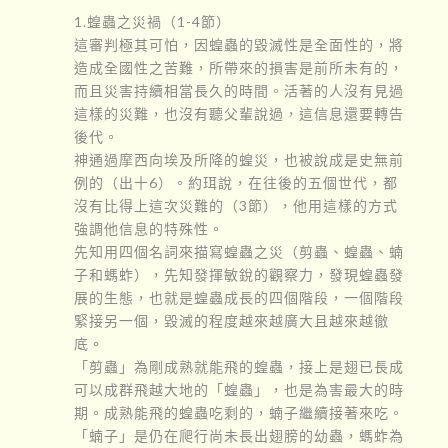
1.蝗蟲之災禍（1-4節）
這審判極其可怕，因蝗蟲的毀滅性是全面性的，將
造成全國性之苦難，所帶來的損害是前所未有的，
而且災害持續相當長久的時間。活著的人沒有見過
這樣的災難，也沒有聽父輩說過，這信息還要轉告
後代。
神通過摩西向埃及所降的蝗災，也被說成是史無前
例的（出十6）。約珥說，在往後的五個世代，都
沒有比得上這次災難的（3節），他用這樣的方式
強調他信息的特殊性。
先知用四個名詞來描寫蝗蟲之災（剪蟲、蝗蟲、蝻
子和螞蚱），先知發揮敏銳的觀察力，發現蝗蟲發
展的生態，也就是蝗蟲成長的四個階段，一個階段
緊接另一個，毀滅的程度越來越廣大且越來越徹
底。
「剪蟲」為剛成熟就能飛的蝗蟲，接上是翅已長成
可以成群飛越大地的「蝗蟲」，也是為害最大的時
期。成熟能飛的蝗蟲吃剩的，蝻子繼續接著來吃。
「蝻子」是仍在爬行尚未長出翅膀的幼蟲，螞蚱為