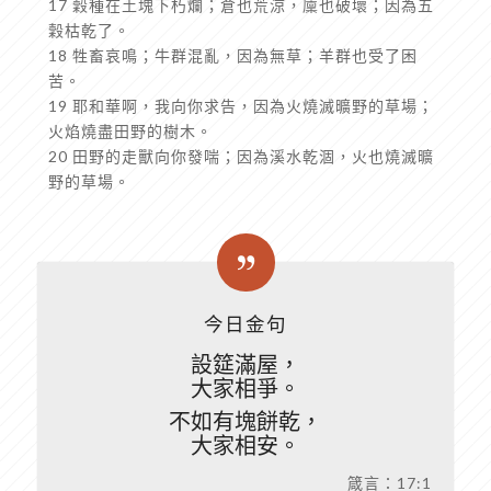
17 穀種在土塊下朽爛；倉也荒涼，廩也破壞；因為五
穀枯乾了。
18 牲畜哀鳴；牛群混亂，因為無草；羊群也受了困
苦。
19 耶和華啊，我向你求告，因為火燒滅曠野的草場；
火焰燒盡田野的樹木。
20 田野的走獸向你發喘；因為溪水乾涸，火也燒滅曠
野的草場。
今日金句
設筵滿屋，
大家相爭。
不如有塊餅乾，
大家相安。
箴言：17:1