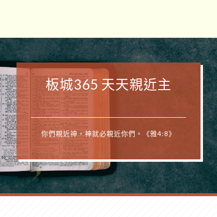
板城365 天天親近主
你們親近神，神就必親近你們。《雅4:8》