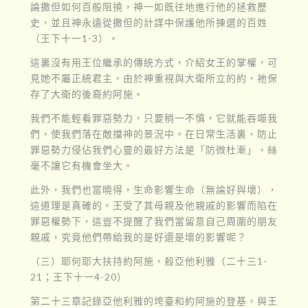
論撒但如何百般阻撓，神一如既往地進行他的拯救歷
史，並且神永遠從撒但的計謀中保護他所揀選的百姓
（王下十一1-3）。
這裏沒有用王位繼承的傳統方式，介紹女王的掌權，可
見她不屬正統君主，由於神重視與大衛所立的約，祂保
存了大衛的後裔約阿施。
我們不能輕看罪惡勢力，只要稍一不慎，它就能吞噬我
們，使我們落在敵擋神的景況中。在日常生活裏，防止
罪惡勢力侵佔我們心靈的最好方法是「防微杜漸」，絲
毫不讓它有機會坐大。
此外，我們也當曉得，生命影響生命（無論好與壞），
這道理是真確的。王受了其母親及他親戚的影響而陷在
罪惡權勢下，這豈不提醒了我們當留意自己周圍的朋友
親戚，究竟他們帶給我的是好還是壞的影響呢？
（三）耶何耶大扶持約阿施，殺亞他利雅（二十三1-
21；王下十一4-20）
第二十三章記錄亞他利雅的垮臺和約阿施的登基。與王