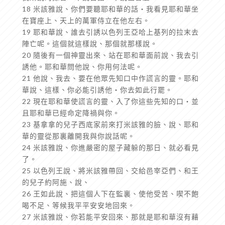
18 米該雅說、你們要聽耶和華的話‧我看見耶和華坐
在寶座上、天上的萬軍侍立在他左右。
19 耶和華說、誰去引誘以色列王亞哈上基列的拉末去
陣亡呢。這個就這樣說、那個就那樣說。
20 隨後有一個神靈出來、站在耶和華面前說、我去引
誘他。耶和華問他說、你用何法呢。
21 他說、我去、要在他眾先知口中作謊言的靈。耶和
華說、這樣、你必能引誘他‧你去如此行罷。
22 現在耶和華使謊言的靈、入了你這些先知的口‧並
且耶和華已經命定降禍與你。
23 基拿拿的兒子西底家前來打米該雅的臉、說、耶和
華的靈從那裏離開我與你說話呢。
24 米該雅說、你進嚴密的屋子藏躲的那日、就必看見
了。
25 以色列王說、將米該雅帶回、交給邑宰亞們、和王
的兒子約阿施、說、
26 王如此說、把這個人下在監裏、使他受苦、喫不飽
喝不足、等候我平平安安地回來。
27 米該雅說、你若能平安回來、那就是耶和華沒有藉