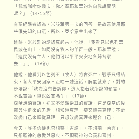
「我當囑咐你幾次，你才奉耶和華的名向我說實話
呢？」（14-15節）
有聖經學者認為，米該雅第一次的回答，是故意使用那
些假先知的口氣，所以，亞哈意會出來了。
這時，米該雅的話認真起來，他說: 「我看見以色列眾
民散在山上，如同沒有牧人的羊群一般。耶和華說：
『這民沒有主人，他們可以平平安安地各歸各家
去。』」（16節）
他說，他看到以色列王（牧人）將會死亡，戰爭只得結
束，各人平安回家。亞哈一聽這話，脾氣就來了，對約
沙法說:「我豈沒有告訴你，這人指著我所說的預言，
不說吉語，單說凶言嗎？」（17節）
亞哈想聽實話，卻又不愛聽逆耳的實話，這是亞當的後
裔與生俱來的矛盾：想知道真理，卻又恨惡真理；不肯
改變自己來順從真理，只想改變真理來迎合自己。
今天，許多信徒也只想聽「吉語」，不想聽「凶言」，
只想聽神的慈愛與恩典，不願聽神的公義和審判。