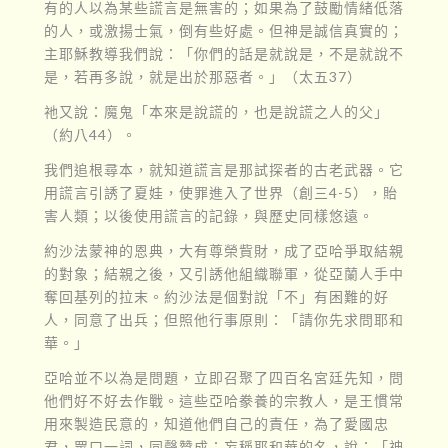
有的人以為某些謊言是無害的；如果為了鼓勵情緒低落
的人，或激揚士氣，倒有些好處。但神是誠信真實的；
主耶穌教導我們說：「你們的話是就說是，不是就說不
是，若再多說，就是出於那惡者。」（太五37）
祂又說：魔鬼「本來是說謊的，也是說謊之人的父」
（約八44）。
我們追根尋本，就知道謊言是那試探者的古老武器。它
用謊言引誘了夏娃，使罪進入了世界（創三4-5），貽
害人類；以後使用謊言的記錄，與歷史同樣悠遠。
約沙法蒙神的恩典，大有尊榮貲財，成了亞哈爭取結親
的對象；結親之後，又引誘他組織聯軍，從亞蘭人手中
奪回基列的拉末。約沙法是個對說「不」有困難的好
人，同意了出兵；但照他行事原則：「請你先求問耶和
華。」
亞哈並不以為是問題，立即召聚了四百名宮廷先知，問
他們好不好去作戰。這些亞哈豢養的宗教人，是王慣常
用來製造民意的，知道他們自己的責任，為了愛國忠
君，眾口一詞，同聲贊成；妄稱耶和華的名，說：「神