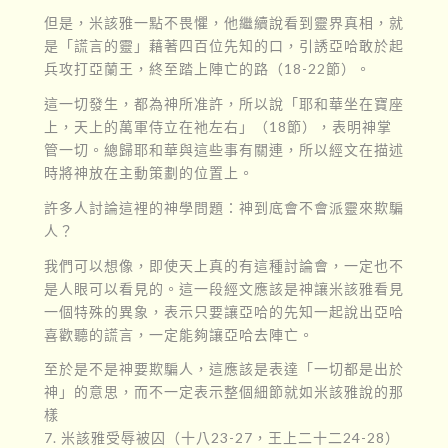
但是，米該雅一點不畏懼，他繼續說看到靈界真相，就
是「謊言的靈」藉著四百位先知的口，引誘亞哈敢於起
兵攻打亞蘭王，終至踏上陣亡的路（18-22節）。
這一切發生，都為神所准許，所以說「耶和華坐在寶座
上，天上的萬軍侍立在祂左右」（18節），表明神掌
管一切。總歸耶和華與這些事有關連，所以經文在描述
時將神放在主動策劃的位置上。
許多人討論這裡的神學問題：神到底會不會派靈來欺騙
人？
我們可以想像，即使天上真的有這種討論會，一定也不
是人眼可以看見的。這一段經文應該是神讓米該雅看見
一個特殊的異象，表示只要讓亞哈的先知一起說出亞哈
喜歡聽的謊言，一定能夠讓亞哈去陣亡。
至於是不是神要欺騙人，這應該是表達「一切都是出於
神」的意思，而不一定表示整個細節就如米該雅說的那
樣
7. 米該雅受辱被囚（十八23-27，王上二十二24-28）