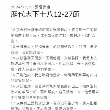
2024/11/25 讀經進度
歷代志下十八12-27節
12 那去召米該雅的使者對米該雅說、眾先知一口同音
地都向王說吉言‧你不如與他們說一樣的話、也說吉
言。
13 米該雅說、我指著永生的耶和華起誓、我的 神說
甚麼、我就說甚麼。
14 米該雅到王面前、王問他說、米該雅阿、我們上去
攻取基列的拉末可以不可以‧他說可以上去、必然得
勝‧敵人必交在你們手裏。
15 王對他說、我當囑咐你幾次、你纔奉耶和華的名向
我說實話呢。
16 米該雅說、我看見以色列眾民散在山上、如同沒有
牧人的羊群一般‧耶和華說、這民沒有主人‧他們可以
平平安安地各歸各家去。
17 以色列王對約沙法說、我豈沒有告訴你、這人指著
我所說的豫言、不說吉語、單說凶言麼。