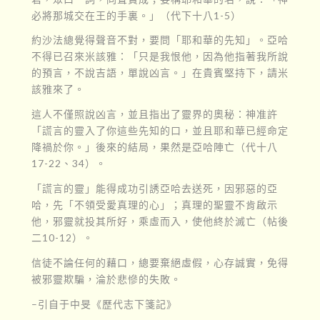
必將那城交在王的手裏。」（代下十八1-5）
約沙法總覺得聲音不對，要問「耶和華的先知」。亞哈
不得已召來米該雅：「只是我恨他，因為他指著我所說
的預言，不說吉語，單說凶言。」在貴賓堅持下，請米
該雅來了。
這人不僅照說凶言，並且指出了靈界的奧秘：神准許
「謊言的靈入了你這些先知的口，並且耶和華已經命定
降禍於你。」後來的結局，果然是亞哈陣亡（代十八
17-22、34）。
「謊言的靈」能得成功引誘亞哈去送死，因邪惡的亞
哈，先「不領受愛真理的心」；真理的聖靈不肯啟示
他，邪靈就投其所好，乘虛而入，使他終於滅亡（帖後
二10-12）。
信徒不論任何的藉口，總要棄絕虛假，心存誠實，免得
被邪靈欺騙，淪於悲慘的失敗。
–引自于中旻《歷代志下箋記》