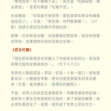
「使他受苦，吃不飽喝不足」：原文是「吃餅困苦、喝
水困苦」，意思的確是「吃喝不足」。
米該雅說：「你若能平安回來，那就是耶和華沒有藉我
說這話了」；又說：「眾民哪，你們都要聽！」（27
節）他請大家記住他剛才所說的話。
結果，亞哈執意出戰，米該雅被囚禁起來，並且吩咐要
苦待他，為要證明先知的話無法兌現。
《謊言的靈》
「現在耶和華使謊言的靈入了你這些先知的口，並且耶
和華已經命定降禍與你。」（代下十八22）
世界的人歡迎謊話，笑話，好話。人有一張口，卻有兩
隻耳朵；少數服從多數，更何況是有那麼多的耳朵要
求！於是，能供應的人，是得利的聰明人。
不過，世界上的好話怎會那麼多，供應來源有時枯竭，
或有些人實在沒有甚麼好可說的，為了保留好顧客，就
必須生產謊言了。這樣，就形成了世界上謊言文化。