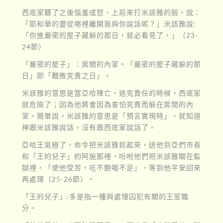
西底家聽了之後惱羞成怒，上前來打米該雅的臉，說：
「耶和華的靈從哪裡離開我與你說話呢？」米該雅說:
「你進嚴密的屋子藏躲的那日，就必看見了。」（23-
24節）
「嚴密的屋子」：房間的內室。「嚴密的屋子藏躲的那
日」即「戰敗究責之日」。
米該雅的意思是當亞哈陣亡，追究責任的時候，西底家
就危險了；因為他將會因為害怕究責而躲在房間的內
室。簡單說，米該雅的意思是「預言實現時」，就知道
神跟米該雅說話，沒有跟西底家說話了。
亞哈王氣極了，命令把米該雅抓起來，送他到亞們市長
和「王的兒子」約阿施那裡，吩咐他們把米該雅關在監
獄裡，「使他受苦，吃不飽喝不足」，等到他平安回來
再處理（25-26節）。
「王的兒子」:多是指一種與處理囚犯有關的王室職
分。