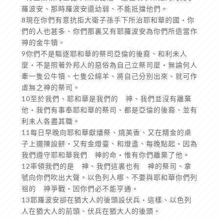
羅波安、那時羅波安還幼弱、不能抵擋他們。
8現在你們有意抗拒大衛子孫手下所治耶和華的國‧你
們的人也甚多、你們那裏又有耶羅波安為你們所造當作
神的金牛犢。
9你們不是驅逐耶和華的祭司亞倫的後裔、和利未人
麼‧不是照著外邦人的惡俗為自己立祭司麼‧無論何人
牽一隻公牛犢、七隻公綿羊、將自己分別出來、就可作
虛無之神的祭司。
10至於我們、耶和華是我們的 神、我們並沒有離棄
他‧我們有事奉耶和華的祭司、都是亞倫的後裔、並有
利未人各盡其職。
11每日早晚向耶和華獻燔祭、燒美香、又在精金的桌
子上擺陳設餅‧又有金燈臺、和燈盞、每晚點起‧因為
我們遵守耶和華我們 神的命‧惟有你們離棄了他。
12率領我們的是 神、我們這裏也有 神的祭司、拿
號向你們吹出大聲。以色列人哪、不要與耶和華你們列
祖的 神爭戰‧因你們必不能亨通。
13耶羅波安卻在猶大人的後頭設伏兵‧這樣、以色列
人在猶大人的前頭、伏兵在猶大人的後頭。