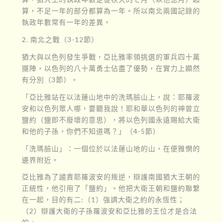
算，不足一年的部分都算為一年。所以南北兩國記錄的
執政年數常有一年的差異。
2. 南北之戰（3-12節）
猶大與以色列發生爭戰，亞比雅率領挑選的軍兵四十萬
擺陣，以色列的八十萬勇士佔盡了優勢，在實力上顯然
有分別（3節）。
「亞比雅站在以法蓮山地中的洗瑪臉山上，說：耶羅波
安和以色列眾人哪，要聽我說！耶和華以色列的神曾立
鹽約（鹽即不廢壞的意思），將以色列國永遠賜給大衛
和他的子孫，你們不知道嗎？」（4-5節）
「洗瑪臉山」：一個位於以法蓮山地的山，在便雅憫的
邊界附近。
亞比雅為了譴責耶羅波安的叛逆，辯護南國猶大王朝的
正統性，他引用了「鹽約」。他把大衛王朝和鹽約聯繫
在一起，目的有二:（1）強調大衛之約的永恆性；
（2）辯護大衛的子孫羅波安和亞比雅的王位才是合法