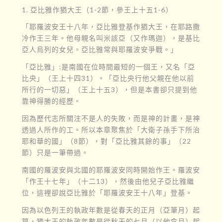
1. 亞比雅作猶大王（1-2節，參王上十五1-6）
「耶羅波安王十八年，亞比雅登基作猶大王，在耶路撒
冷作王三年。他母親名叫米該亞（又作瑪迦），是基比
亞人烏列的女兒。亞比雅常與耶羅波安爭戰。」
「亞比雅」:是南國在位時間最短的一個王，又名「亞
比央」（王上十四31）。「亞比央行他父親在他以前
所行的一切惡」（王上十五3），但是本書卻只提到他
靠神得勝的經歷。
因為歷代志所關注不是人的失敗，而是神的計畫，是神
透過人所作的工。所以本章聚焦於「大衛子孫手下所治
耶和華的國」（8節），對「亞比雅其餘的事」（22
節）只是一筆帶過。
南國的羅波安與北國的耶羅波安同時開始作王。羅波安
「作王十七年」（十二13），然後由他兒子亞比雅繼
位，這裡卻說亞比雅於「耶羅波安王十八年」登基。
因為以色列王的執政年數是從春天的正月（亞筆月）起
算，猶大王的執政年數是從秋天的七月（以他念月）起