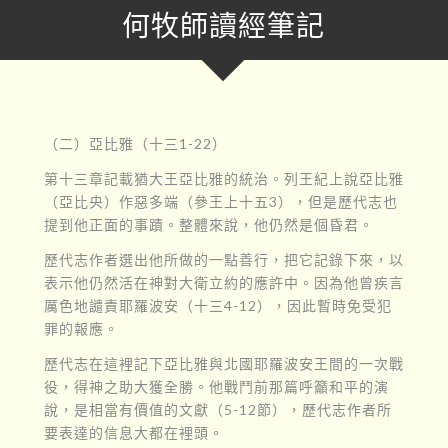
何牧師讀經筆記
（二）亞比雅（十三1-22）
第十三章記載猶大王亞比雅的統治。列王紀上說亞比雅
（亞比央）作惡多端（參王上十五3），但是歷代志也
提到他正面的事蹟。整體來說，他仍然是個昏君。
歷代志作者選出他所做的一點善行，把它記錄下來，以
表示他仍然活在神對大衛立約的應許中。因為他曾疾言
厲色地譴責耶羅波安（十三4-12），因此暫時免受犯
罪的報應。
歷代志在這裡記下亞比雅與北國耶羅波安王間的一次戰
役，得神之助大獲全勝。他戰鬥前那篇呼籲和平的演
說，是相當有價值的文獻（5-12節），歷代志作者所
要表達的信息大都在裡頭。