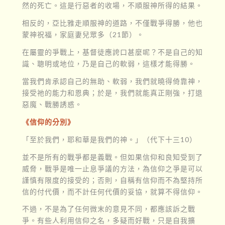
然的死亡。這是行惡者的收場，不順服神所得的結果。
相反的，亞比雅走順服神的道路，不僅戰爭得勝，他也
蒙神祝福，家庭妻兒眾多（21節）。
在屬靈的爭戰上，基督徒應誇口甚麼呢？不是自己的知
識、聰明或地位，乃是自己的軟弱，這樣才能得勝。
當我們肯承認自己的無助、軟弱，我們就曉得倚靠神，
接受祂的能力和恩典；於是，我們就能真正剛強，打退
惡魔、戰勝誘惑。
《信仰的分別》
「至於我們，耶和華是我們的神。」（代下十三10）
並不是所有的戰爭都是義戰。但如果信仰和良知受到了
威脅，戰爭是唯一止息爭議的方法，為信仰之爭是可以
謹慎有限度的接受的；否則，自稱有信仰而不為堅持所
信的付代價，而不計任何代價的妥協，就算不得信仰。
不過，不是為了任何微末的意見不同，都應該訴之戰
爭。有些人利用信仰之名，多疑而好戰，只是自我擴