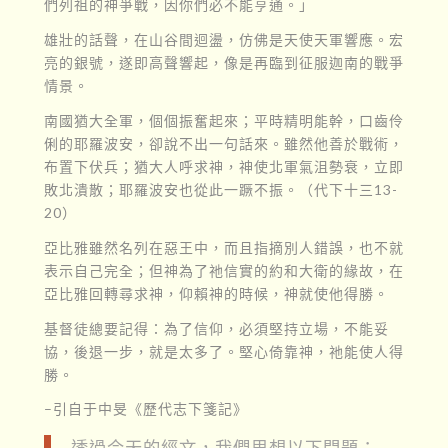
們列祖的神爭戰，因你們必不能亨通。」
雄壯的話聲，在山谷間迴盪，仿佛是天使天軍響應。宏
亮的銀號，遂即高聲響起，像是再臨到征服迦南的戰爭
情景。
南國猶大全軍，個個振奮起來；平時精明能幹，口齒伶
俐的耶羅波安，卻說不出一句話來。雖然他善於戰術，
布置下伏兵；猶大人呼求神，神使北軍氣沮勢衰，立即
敗北潰散；耶羅波安也從此一蹶不振。（代下十三13-
20）
亞比雅雖然名列在惡王中，而且指摘別人錯誤，也不就
表示自己完全；但神為了祂信實的約和大衛的緣故，在
亞比雅回轉尋求神，仰賴神的時候，神就使他得勝。
基督徒總要記得：為了信仰，必須堅持立場，不能妥
協，後退一步，就是太多了。堅心倚靠神，祂能使人得
勝。
–引自于中旻《歷代志下箋記》
透過今天的經文，我們思想以下問題：