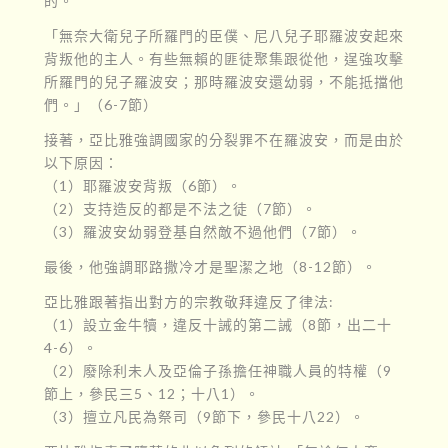
的。
「無奈大衛兒子所羅門的臣僕、尼八兒子耶羅波安起來
背叛他的主人。有些無賴的匪徒聚集跟從他，逞強攻擊
所羅門的兒子羅波安；那時羅波安還幼弱，不能抵擋他
們。」（6-7節）
接著，亞比雅強調國家的分裂罪不在羅波安，而是由於
以下原因：
（1）耶羅波安背叛（6節）。
（2）支持造反的都是不法之徒（7節）。
（3）羅波安幼弱登基自然敵不過他們（7節）。
最後，他強調耶路撒冷才是聖潔之地（8-12節）。
亞比雅跟著指出對方的宗教敬拜違反了律法:
（1）設立金牛犢，違反十誡的第二誡（8節，出二十
4-6）。
（2）廢除利未人及亞倫子孫擔任神職人員的特權（9
節上，參民三5、12；十八1）。
（3）擅立凡民為祭司（9節下，參民十八22）。