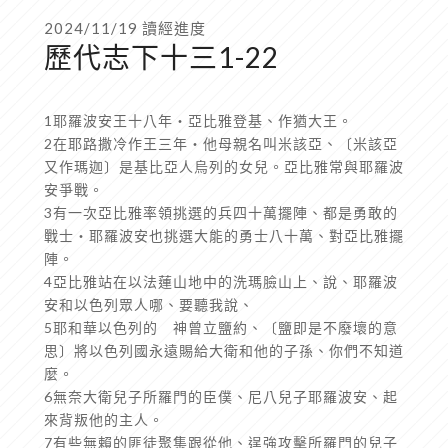
2024/11/19 讀經進度
歷代志下十三1-22
1耶羅波安王十八年‧亞比雅登基、作猶大王。
2在耶路撒冷作王三年‧他母親名叫米該亞、〔米該亞
又作瑪迦〕是基比亞人烏列的女兒。亞比雅常與耶羅波
安爭戰。
3有一次亞比雅率領挑選的兵四十萬擺陣、都是勇敢的
戰士‧耶羅波安也挑選大能的勇士八十萬、對亞比雅擺
陣。
4亞比雅站在以法蓮山地中的洗瑪臉山上、說、耶羅波
安和以色列眾人哪、要聽我說、
5耶和華以色列的 神曾立鹽約、〔鹽即是不廢壞的意
思〕將以色列國永遠賜給大衛和他的子孫、你們不知道
麼。
6無奈大衛兒子所羅門的臣僕、尼八兒子耶羅波安、起
來背叛他的主人。
7有些無賴的匪徒聚集跟從他、逞強攻擊所羅門的兒子