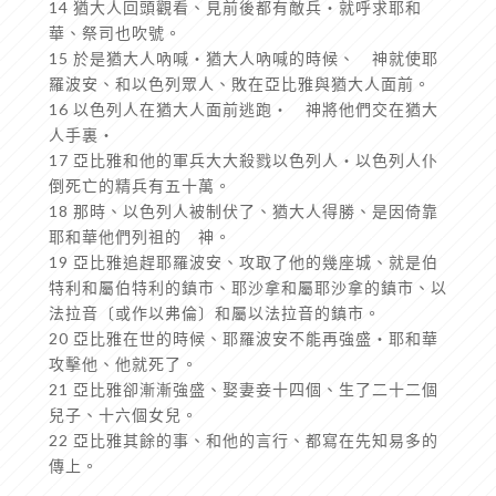
14 猶大人回頭觀看、見前後都有敵兵‧就呼求耶和
華、祭司也吹號。
15 於是猶大人吶喊‧猶大人吶喊的時候、 神就使耶
羅波安、和以色列眾人、敗在亞比雅與猶大人面前。
16 以色列人在猶大人面前逃跑‧ 神將他們交在猶大
人手裏‧
17 亞比雅和他的軍兵大大殺戮以色列人‧以色列人仆
倒死亡的精兵有五十萬。
18 那時、以色列人被制伏了、猶大人得勝、是因倚靠
耶和華他們列祖的 神。
19 亞比雅追趕耶羅波安、攻取了他的幾座城、就是伯
特利和屬伯特利的鎮市、耶沙拿和屬耶沙拿的鎮市、以
法拉音〔或作以弗倫〕和屬以法拉音的鎮市。
20 亞比雅在世的時候、耶羅波安不能再強盛‧耶和華
攻擊他、他就死了。
21 亞比雅卻漸漸強盛、娶妻妾十四個、生了二十二個
兒子、十六個女兒。
22 亞比雅其餘的事、和他的言行、都寫在先知易多的
傳上。