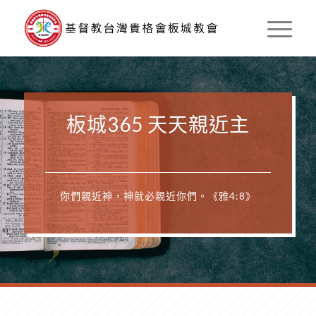
板城365 天天親近主
你們親近神，神就必親近你們。《雅4:8》