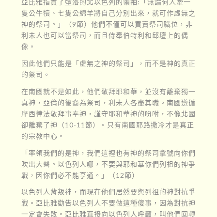
亞比雅指責了墮落的北以色列的領袖:「無論何人牽一
隻公牛犢、七隻公綿羊將自己分別出來，就可作虛無之
神的祭司。」（9節）他們不僅可以買賣祭司職位，非
利未人也可以當祭司，而且侍奉伯特利和邱壇上的偶
像。
因此他們只能是「虛無之神的祭司」，而不是神的真正
的祭司。
在南國就不是如此，他們敬拜耶和華，並沒有離棄獨一
真神，亞倫的後裔為祭司，利未人各盡其職。南國遵循
摩西律法敬拜事奉神，謹守耶和華神的吩咐，不像北國
卻離棄了神（10-11節）。只有南國耶路撒冷才是真正
的宗教中心。
「率領我們的是神，我們這裡也有神的祭司拿號向你們
吹出大聲。以色列人哪，不要與耶和華你們列祖的神爭
戰，因你們必不能亨通。」（12節）
以色列人背叛神，而現在他們居然要與列祖的神對抗爭
戰。亞比雅勸告以色列人不要做這種傻事，因為對抗神
一定會失敗。亞比雅直接向以色列人呼籲，叫他們回轉