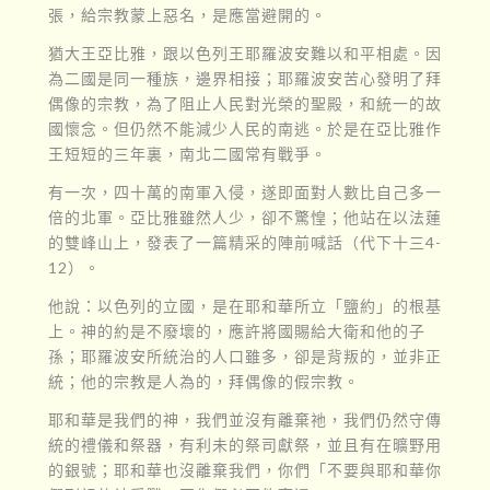
張，給宗教蒙上惡名，是應當避開的。
猶大王亞比雅，跟以色列王耶羅波安難以和平相處。因
為二國是同一種族，邊界相接；耶羅波安苦心發明了拜
偶像的宗教，為了阻止人民對光榮的聖殿，和統一的故
國懷念。但仍然不能減少人民的南逃。於是在亞比雅作
王短短的三年裏，南北二國常有戰爭。
有一次，四十萬的南軍入侵，遂即面對人數比自己多一
倍的北軍。亞比雅雖然人少，卻不驚惶；他站在以法蓮
的雙峰山上，發表了一篇精采的陣前喊話（代下十三4-
12）。
他說：以色列的立國，是在耶和華所立「鹽約」的根基
上。神的約是不廢壞的，應許將國賜給大衛和他的子
孫；耶羅波安所統治的人口雖多，卻是背叛的，並非正
統；他的宗教是人為的，拜偶像的假宗教。
耶和華是我們的神，我們並沒有離棄祂，我們仍然守傳
統的禮儀和祭器，有利未的祭司獻祭，並且有在曠野用
的銀號；耶和華也沒離棄我們，你們「不要與耶和華你