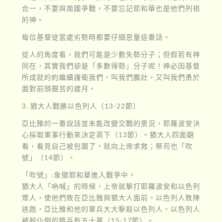
合一，不要與南國爭戰，不要忘記耶和華也是他們列祖
的神。
每位基督徒當處劣勢時都要仔細思量這番話。
從人的角度看，我們可能是少數失勢分子；但假若有神
同在，其實我們卻是「多數得勢」分子呢！神必因基督
所成就的約繼續護衛我們，叫我們膽壯，又叫我們勇於
面對前頭艱苦的歲月。
3. 猶大人戰勝以色列人（13-22節）
亞比雅的一番說話並未能改變交戰的景況，耶羅波安決
心採取軍事行動來決定高下（13節）。猶大人四面觀
看，看見自己被包圍了，就向上帝求救；祭司也「吹
號」（14節）。
「吹號」:象徵耶和華進入戰爭中。
猶大人「吶喊」的時候，上帝就擊打耶羅波安和以色列
眾人，使他們敗在亞比雅與猶大人面前。以色列人敗陣
逃跑，亞比雅和他的軍兵大大擊殺以色列人，以色列人
被殺仆倒的精兵有五十萬（15-17節）。