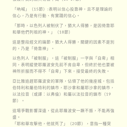
「吶喊」（15節）:表明以信心投靠神，且不是理論的
信心，乃是有行動、有實踐的信心。
「那時，以色列人被制伏了，猶大人得勝，是因倚靠耶
和華他們列祖的神。」（18節）
這是整段經文的鑰節，猶大人得勝，關鍵的因素不是別
的，乃是「倚靠神」。
以色列人「被制服」，這「被制服」一字與「自卑」相
同，表明縱使耶羅波安先前不肯自卑，但終於他也要被
神所折服而不得不「自卑」下來，接受最終的失敗。
亞比雅追趕耶羅波安的軍隊，佔領了他的幾座城，包括
伯特利和屬伯特利的鎮市，耶沙拿和屬耶沙拿的鎮市，
以法拉音（或譯：以弗倫）和屬以法拉音的鎮市（19
節）。
這場爭戰影響深遠，從此耶羅波安一蹶不振，不能再強
盛。
「耶和華攻擊他，他就死了」（20節），意指一種突