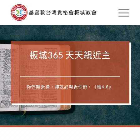
板城365 天天親近主
你們親近神，神就必親近你們。《雅4:8》