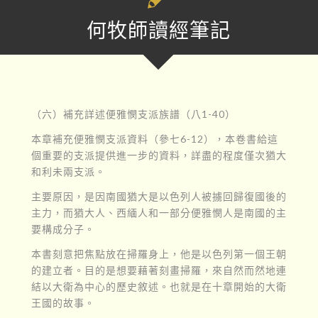
何牧師讀經筆記
（六）補充詳述便雅憫支派族譜（八1-40）
本章補充便雅憫支派資料（參七6-12），本卷書給這
個重要的支派提供進一步的資料，詳盡的程度僅次猶大
和利未兩支派。
主要原因，是因南國猶大是以色列人被擄回歸復國後的
主力，而猶大人、西緬人和一部分便雅憫人是南國的主
要構成分子。
本書刻意把焦點放在掃羅身上，他是以色列第一個王朝
的建立者。目的是想要藉著刻畫掃羅，來自然而然地連
結以大衛為中心的歷史敘述。也就是在十章開始的大衛
王國的故事。