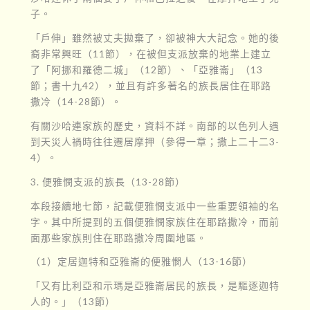
子。
「戶伸」雖然被丈夫拋棄了，卻被神大大記念。她的後
裔非常興旺（11節），在被但支派放棄的地業上建立
了「阿挪和羅德二城」（12節）、「亞雅崙」（13
節；書十九42），並且有許多著名的族長居住在耶路
撒冷（14-28節）。
有關沙哈連家族的歷史，資料不詳。南部的以色列人遇
到天災人禍時往往遷居摩押（參得一章；撒上二十二3-
4）。
3. 便雅憫支派的族長（13-28節）
本段接續地七節，記載便雅憫支派中一些重要領袖的名
字。其中所提到的五個便雅憫家族住在耶路撒冷，而前
面那些家族則住在耶路撒冷周圍地區。
（1）定居迦特和亞雅崙的便雅憫人（13-16節）
「又有比利亞和示瑪是亞雅崙居民的族長，是驅逐迦特
人的。」（13節）