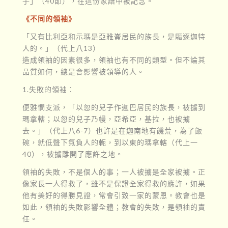
手」（40節），在這份家譜中被記念。
《不同的領袖》
「又有比利亞和示瑪是亞雅崙居民的族長，是驅逐迦特
人的。」（代上八13）
造成領袖的因素很多，領袖也有不同的類型。但不論其
品質如何，總是會影響被領導的人。
1.失敗的領袖：
便雅憫支派，「以忽的兒子作迦巴居民的族長，被擄到
瑪拿轄；以忽的兒子乃幔，亞希亞，基拉，也被擄
去。」（代上八6-7）也許是在迦南地有饑荒，為了飯
碗，就低聲下氣負人的軛，到以東的瑪拿轄（代上一
40），被擄離開了應許之地。
領袖的失敗，不是個人的事；一人被擄是全家被擄。正
像家長一人得救了，雖不是保證全家得救的應許，如果
他有美好的得勝見證，常會引致一家的蒙恩。教會也是
如此，領袖的失敗影響全體；教會的失敗，是領袖的責
任。