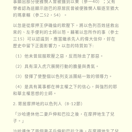
事顯出部分便雅憫人曾被擄到以東（參一40）；又有
學者認為這顯示迦巴的原居民曾被便雅憫人驅逐至猶大
的瑪拿轄（參二52，54）。
以忽是從摩押王伊磯倫的欺壓下，將以色列百姓拯救出
來的、左手便利的士師以笏。藉著以忽所作的事（參士
三15）可以認識到，應當繼承先人的偉大信仰，好在
歷史中留下正面影響力。以忽的特質如下:
（1）他未曾屈服欺壓之惡，反而除去了那惡。
（2）具有深入虎穴展開行動的膽量與勇氣。
（3）發揮了使整個以色列支派團結一致的領導力。
（4）是具有萬事都在神主權之下的信心，與強烈的耶
和華主權思想的士師。
2. 寄居摩押地的以色列人（8-12節）
「沙哈連休他二妻戶伸和巴拉之後，在摩押地生了兒
子。」
沙哈連休了兩個妻子戶伸和巴拉之後，在摩押地生了兒