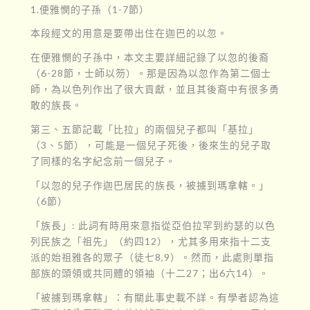
1.便雅憫的子孫（1-7節）
本段經文的用意是要帶出住在迦巴的以忽。
在便雅憫的子孫中，本文主要詳細記錄了以忽的後裔
（6-28節，士師以笏）。那是因為以忽作為第二個士
師，為以色列作出了很大貢獻，並且其後裔中有很多勇
敢的族長。
第三、五節記載「比拉」的兩個兒子都叫「基拉」
（3、5節），可能是一個兒子死後，後來生的兒子取
了同樣的名字紀念前一個兒子。
「以忽的兒子作迦巴居民的族長，被擄到瑪拿轄。」
（6節）
「族長」: 此詞有時用來意指從亞伯拉罕到約瑟的以色
列民族之「祖先」（約四12），尤其多用來指十二支
派的始祖雅各的眾子（徒七8,9）。然而，此處則單指
部族的頭領或共同體的領袖（十二27；出6六14）。
「被擄到瑪拿轄」：有關此事史載不詳。有學者認為這