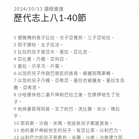
2024/10/11 讀經進度
歷代志上八1-40節
1 便雅憫的長子比拉、次子亞實別、三子亞哈拉、
2 四子挪哈、五子拉法。
3 比拉的兒子是亞大、基拉、亞比忽、
4 亞比書、乃幔、亞何亞、
5 基拉、示孚汛、戶蘭。
6 以忽的兒子作迦巴居民的族長、被擄到瑪拿轄‧
7 以忽的兒子乃幔、亞希亞、基拉也被擄去‧基拉生烏
撒、亞希忽。
8 沙哈連休他二妻戶伸和巴拉之後、在摩押地生了兒
子。
9 他與妻賀得同房、生了約巴、洗比雅、米沙、瑪拉
干、
10 耶烏斯、沙迦、米瑪‧他這些兒子都是族長。
11 他的妻戶伸給他生的兒子、有亞比突、以利巴力。
12 以利巴力的兒子是希伯、米珊、沙麥‧沙麥建立阿