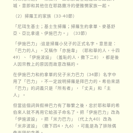
城，意即和其他住在耶路撒冷的便雅憫家族一起。
（2）掃羅王的家族（33-40節）
「尼珥生基士；基士生掃羅；掃羅生約拿單、麥基舒
亞、亞比拿達、伊施巴力。」（33節）
「伊施巴力」:這是掃羅小兒子的正式名字。意思是：
「巴力的人」。又稱作「亦施韋」（耶和華的人，十四
49）、「伊施波設」（羞恥的人，撒下二8），都是後
人因宗教上的原因而故意改稱的。
在伊施巴力和約拿單的兒子米力巴力（34節）名字中
用了「巴力」，不一定說明掃羅是拜巴力的。希伯來語
「巴力」的詞義只是「所有者」，「丈夫」和「主
人」。
但當這個詞與假神巴力有了聯繫之後，忠於耶和華的希
伯來人就不再用它給孩子命名了。把「伊施巴力」改為
「伊施波設」，把「米力巴力」（代上九40）改為
「米非波設」（撒下四4，九6），可能是為了排除偶
像崇拜的含義。