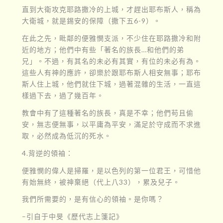
直到大衛攻克耶路撒冷的上城，才趕出耶布斯人，稱為
大衛城，就是錫安的保障（撒下五6-9）。
在此之先，毗鄰的便雅憫支派，不少住在耶路撒冷和附
近的地方；他們中有些「著名的族長…和他們的弟
兄」。不過，有其名的未必有其實，有位的未必有為。
這些人有神的應許，卻樂於跟耶布斯人相安無事；耶布
斯人住上城，他們就住下城，過著混雜的生活，一直這
樣過下去，過了幾百年。
教會中有了這種著名的族長，真是不幸；他們苟且偷
安，無志便無事，以平庸為平安，滿足於守成而不求進
取，必然成為低沉的死水。
4.背逆的領袖：
便雅憫的偉人是掃羅，是以色列的第一位君王，可惜他
有始無終，被神棄絕（代上八33），累及兒子。
我們所需要的，是有信心的領袖。是你嗎？
–引自于中旻《歷代志上箋記》