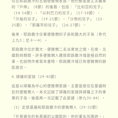
住在耶路撒冷的五個便雅憫家族，他們都是被丈夫離棄
的「戶伸」（8節）的後裔，包括：「比利亞的兒子」
（14-16節），「以利巴力的兒子」（17-18節），
「示每的兒子」（19-21節），「沙煞的兒子」（22-
25節），「耶羅罕的兒子」（26-27節）。
後來，耶路撒冷住著便雅憫的子孫和猶大的子孫（參代
上九3；尼十一4）。
耶路撒冷位於猶大、便雅憫二支派業地之間。在南、北
國對峙期間，許多便雅憫人遷居耶路撒冷城是極自然的
事，也說明作者寫本書時，耶路撒冷城已有便雅憫的餘
民居住。
4. 掃羅的家族（29-40節）
這是以掃羅為中心的便雅憫家譜，主要是居住在基遍附
近的便雅憫人。本文記錄了掃羅的家譜與掃羅之子約拿
單的子孫。後面再一次記載了此家譜（參九35-44）。
（1）定居基遍和耶路撒冷的便雅憫人（29-32節）
「在基遍住的有基遍的父親耶利，他的妻名叫瑪迦。」