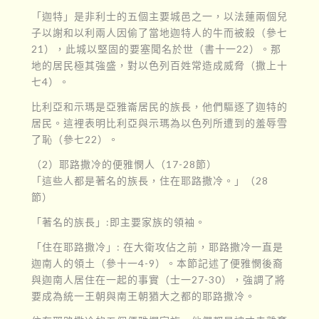
「迦特」是非利士的五個主要城邑之一，以法蓮兩個兒
子以謝和以利兩人因偷了當地迦特人的牛而被殺（參七
21），此城以堅固的要塞聞名於世（書十一22）。那
地的居民極其強盛，對以色列百姓常造成威脅（撒上十
七4）。
比利亞和示瑪是亞雅崙居民的族長，他們驅逐了迦特的
居民。這裡表明比利亞與示瑪為以色列所遭到的羞辱雪
了恥（參七22）。
（2）耶路撒冷的便雅憫人（17-28節）
「這些人都是著名的族長，住在耶路撒冷。」（28
節）
「著名的族長」:即主要家族的領袖。
「住在耶路撒冷」: 在大衛攻佔之前，耶路撒冷一直是
迦南人的領土（參十一4-9）。本節記述了便雅憫後裔
與迦南人居住在一起的事實（士一27-30），強調了將
要成為統一王朝與南王朝猶大之都的耶路撒冷。