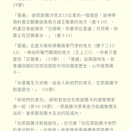
29節）
「基遍」:是耶路撒冷西北13公里的一個城邑，是神帶
領約書亞戰勝迦南南方諸王聯軍的地方（書十10），
約書亞曾經禱告「日頭啊，你要停在基遍；月亮啊，你
要止在亞雅崙谷。」（書十11）
「基遍」也是大衛和掃羅兩軍鬥爭的地方（撒下二12-
13），神向所羅門顯現的地方（王上三5）。作者只要
提到「亞雅崙」（13節）、「基遍」這兩個地名，就
會讓回歸的百姓回想起坎坷的國度歷史，心中感慨萬
千。
「米基羅生示米暗。這些人和他們的弟兄，在耶路撒冷
對面居住。」（32節）
「和他們的弟兄」:即和其他住在耶路撒冷的便雅憫家
族一起（參14-28節）。耶路撒冷原來是分給遍雅憫支
派的，後來劃到猶大支派的區域內。
「在耶路撒冷對面居住」: 也可譯「住在耶路撒冷他們
的弟兄附近」，似指有一些家族從基遍遷居耶路撒冷