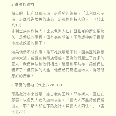
2.得勝的領袖：
相反的，比利亞和示瑪，是得勝的領袖。「比利亞和示
瑪，是亞雅崙居民的族長，是驅逐迦特人的。」（代上
八13）
非利士族的迦特人，比以色列人住在亞雅崙的歷史更悠
久，是傳統的事實。但有為的領袖，不承認神的子民是
命定被奴役的種子。
如果他們不想作事，盡可推說環境不利，因為亞雅崙跟
迦特太近；或說迦特種族優越，因為他們產生了許多的
巨人，我們無法和他們相比，還是和平共存，讓他們佔
領算了。但靠神的大能，他們起而驅逐迦特人，得著所
應許的產業。
3.平庸的領袖（代上八28-32）：
耶路撒冷本來就是一座古老的王城，耶布斯人一直住在
那裏。以色列人進入迦南以後，「猶大人不能把他們趕
出去，耶布斯人卻在耶路撒冷，與猶大人同住。」（書
十五63）