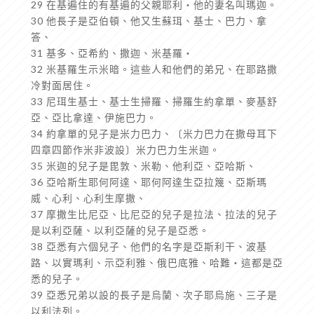
29 在基遍住的有基遍的父親耶利‧他的妻名叫瑪迦。
30 他長子是亞伯頓、他又生蘇珥、基士、巴力、拿
答、
31 基多、亞希約、撒迦、米基羅‧
32 米基羅生示米暗。這些人和他們的弟兄、在耶路撒
冷對面居住。
33 尼珥生基士、基士生掃羅、掃羅生約拿單、麥基舒
亞、亞比拿達、伊施巴力。
34 約拿單的兒子是米力巴力、〔米力巴力在撒母耳下
四章四節作米非波設〕米力巴力生米迦。
35 米迦的兒子是毘敦、米勒、他利亞、亞哈斯、
36 亞哈斯生耶何阿達、耶何阿達生亞拉篾、亞斯瑪
威、心利、心利生摩撒、
37 摩撒生比尼亞、比尼亞的兒子是拉法、拉法的兒子
是以利亞薩、以利亞薩的兒子是亞悉。
38 亞悉有六個兒子、他們的名字是亞斯利干、波基
路、以實瑪利、示亞利雅、俄巴底雅、哈難‧這都是亞
悉的兒子。
39 亞悉兄弟以設的長子是烏蘭、次子耶烏施、三子是
以利法列。