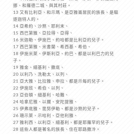
挪、和羅德二城、與其村莊。
13 又有比利亞、和示瑪、是亞雅崙居民的族長、是驅
逐迦特人的。
14 亞希約、沙煞、耶利末、
15 西巴第雅、亞拉得、亞得、
16 米迦勒、伊施巴、約哈都是比利亞的兒子。
17 西巴第雅、米書蘭、希西基、希伯、
18 伊施米萊、伊斯利亞、約巴、都是以利巴力的兒
子。
19 雅金、細基利、撒底、
20 以利乃、洗勒太、以列、
21 亞大雅、比拉雅、申拉、都是示每的兒子。
22 伊施班、希伯、以列、
23 亞伯頓、細基利、哈難、
24 哈拿尼雅、以攔、安陀提雅、
25 伊弗底雅、毘努伊勒、都是沙煞的兒子。
26 珊示萊、示哈利、亞他利雅、
27 雅利西、以利亞、細基利、都是耶羅罕的兒子。
28 這些人都是著名的族長、住在耶路撒冷。