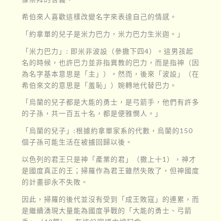
希伯來人喜歡這樣改變名字來表達自己的情感。
「約拿單的兒子是米力巴力，米力巴力生米迦。」
「米力巴力」: 即米非波設（參撒下四4）。這男孩起
名的時候，也許巴力並非指異教的巴力，而是指神（因
為名字基本意思是「主」）。然而，後來「波設」（在
希伯來文的意思是「羞恥」）婉轉地代替巴力。
「烏蘭的兒子都是大能的勇士，是弓箭手，他們有許多
的子孫，共一百五十名，都是便雅憫人。」
「烏蘭的兒子」:根據約拿單家系的代數，烏蘭的150
個子孫可能生活在被擄回歸以後。
以色列的君王只是神「產業的君」（撒上十1），神才
是國度真正的王；掃羅作為君王雖然失敗了，但神國度
的計畫卻永不失敗。
因此，掃羅的後代並沒有受到「成王敗寇」的連累，而
是繼續湧現大量能為國度爭戰的「大能的勇士、弓箭