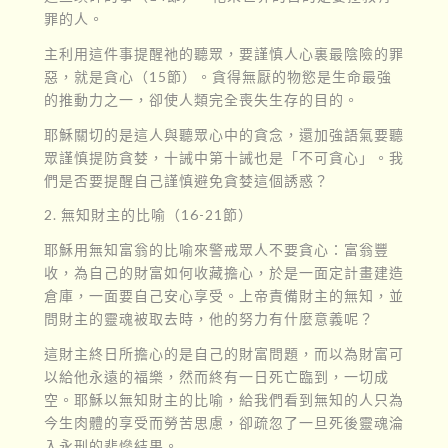
罪的人。
主利用這件事提醒祂的聽眾，要謹慎人心裏最陰險的罪
惡，就是貪心（15節）。貪得無厭的物慾是生命最強
的推動力之一，卻使人類完全喪失生存的目的。
耶穌關切的是這人與聽眾心中的貪念，還加強語氣要聽
眾謹慎提防貪婪，十誡中第十誡也是「不可貪心」。我
們是否要提醒自己謹慎避免貪婪這個誘惑？
2. 無知財主的比喻（16-21節）
耶穌用無知富翁的比喻來警戒眾人不要貪心：富翁豐
收，為自己的財富如何收藏擔心，於是一面定計畫建造
倉庫，一面要自己安心享受。上帝責備財主的無知，並
問財主的靈魂被取去時，他的努力有什麼意義呢？
這財主終日所擔心的是自己的財富問題，而以為財富可
以給他永遠的福樂，然而終有一日死亡臨到，一切成
空。耶穌以無知財主的比喻，給我們看到無知的人只為
今生肉體的享受而勞苦思慮，卻疏忽了一旦死後靈魂淪
入永刑的悲慘結果。