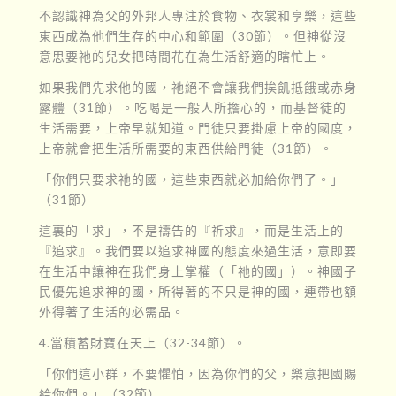
不認識神為父的外邦人專注於食物、衣裳和享樂，這些
東西成為他們生存的中心和範圍（30節）。但神從沒
意思要祂的兒女把時間花在為生活舒適的瞎忙上。
如果我們先求他的國，祂絕不會讓我們挨飢抵餓或赤身
露體（31節）。吃喝是一般人所擔心的，而基督徒的
生活需要，上帝早就知道。門徒只要掛慮上帝的國度，
上帝就會把生活所需要的東西供給門徒（31節）。
「你們只要求祂的國，這些東西就必加給你們了。」
（31節）
這裏的「求」，不是禱告的『祈求』，而是生活上的
『追求』。我們要以追求神國的態度來過生活，意即要
在生活中讓神在我們身上掌權（「祂的國」）。神國子
民優先追求神的國，所得著的不只是神的國，連帶也額
外得著了生活的必需品。
4.當積蓄財寶在天上（32-34節）。
「你們這小群，不要懼怕，因為你們的父，樂意把國賜
給你們。」（32節）