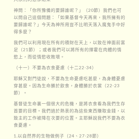
神問：「你所豫備的要歸誰呢？」（20節）我們也可
以問自己這個問題：「如果基督今天再來，我所擁有的
要歸誰呢？」今天為神所用豈不比明天落入魔鬼手中好
得多麼？
我們可以利用現在所有的積財在天上，以致在神面前富
足（21節）；或者我們可以將所有的揮霍在肉體的情
慾上，而從情慾收敗壞。
（十一）不要為衣食憂慮（十二22-34）
耶穌又對門徒說，不要為生命憂慮吃甚麼，為身體憂慮
穿甚麼。因為生命勝於飲食，身體勝於衣裳（22-23
節）。
基督徒生命裏一個很大的危機，是將衣食看為我們生存
首要的目標。我們過於熱衷的為這些東西賺取金錢，以
致主的工作被降在次要的位置。主耶穌說我們不要為衣
食憂慮。
1.以自然界的生物做例子（24、27-28節）