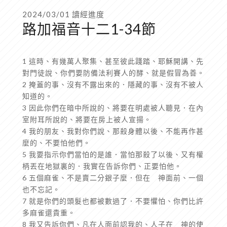
2024/03/01 讀經進度
路加福音十二1-34節
1 這時、有幾萬人聚集、甚至彼此踐踏、耶穌開講、先
對門徒說、你們要防備法利賽人的酵、就是假冒為善。
2 掩蓋的事、沒有不露出來的．隱藏的事、沒有不被人
知道的。
3 因此你們在暗中所說的、將要在明處被人聽見．在內
室附耳所說的、將要在房上被人宣揚。
4 我的朋友、我對你們說、那殺身體以後、不能再作甚
麼的、不要怕他們。
5 我要指示你們當怕的是誰．當怕那殺了以後、又有權
柄丟在地獄裏的．我實在告訴你們、正要怕他。
6 五個麻雀、不是賣二分銀子麼．但在 神面前、一個
也不忘記。
7 就是你們的頭髮也都被數過了．不要懼怕、你們比許
多麻雀還貴重。
8 我又告訴你們、凡在人面前認我的、人子在 神的使