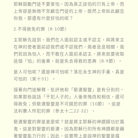
耶穌鼓勵門徒不要害怕，因為真正該怕的只有上帝，而
上帝卻是無微不至顧念門徒的上帝，既然上帝如此顧念
你我，那還有什麼好怕的呢？
2.不得赦免的罪（8-10節）
主耶穌先說到，我們在人面前認主或不認主，與將來主
在神的使者面前認我們或不認我們，兩者息息相關。我
們若因為怕人，而不敢在人面前承認主，將來就要收取
這個『怕』的後果，就是失去得救的恩典（8-9節）。
是人可怕呢？還是神可怕呢？落在永生神的手裏，真是
可怕的（來十31）。
接著向門徒解釋，批評祂和「褻瀆聖靈」是有分別的。
如果那些說話「干犯人子的」人後來悔改和相信，還可
得赦免；但褻瀆聖靈是不可饒恕的罪（10節）。這是
法利賽人所犯的罪（參太十二22-32）。
褻瀆聖靈的罪是甚麼呢？就是將主耶穌的神蹟歸功於魔
鬼。這是對聖靈的褻瀆，因為耶穌行的所有神蹟都是藉
著聖靈能力行的；因此，這實際上是說神的聖靈是魔