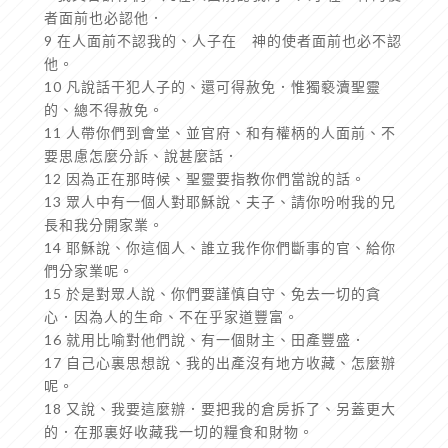
者面前也必認他．
9 在人面前不認我的、人子在 神的使者面前也必不認
他。
10 凡說話干犯人子的、還可得赦免．惟獨褻瀆聖靈
的、總不得赦免。
11 人帶你們到會堂、並官府、和有權柄的人面前、不
要思慮怎麼分訴、說甚麼話．
12 因為正在那時候、聖靈要指教你們當說的話。
13 眾人中有一個人對耶穌說、夫子、請你吩咐我的兄
長和我分開家業。
14 耶穌說、你這個人、誰立我作你們斷事的官、給你
們分家業呢。
15 於是對眾人說、你們要謹慎自守、免去一切的貪
心．因為人的生命、不在乎家道豐富。
16 就用比喻對他們說、有一個財主、田產豐盛．
17 自己心裏思想說、我的出產沒有地方收藏、怎麼辦
呢。
18 又說、我要這麼辦．要把我的倉房拆了、另蓋更大
的．在那裏好收藏我一切的糧食和財物。