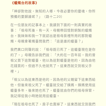
《蠟燭台的故事》
「神卻對他說，無知的人哪，今夜必要你的靈魂，你所
預備的要歸誰呢？」（路十二20）
在一位朋友的記事本上，我讀到下面的一則真實的故
事：「祖母死後，有一天，母親帶回憶對銅製的蠟燭
台。我妹妹和我一下就認出是祖母房裡所用的那對蠟
燭。母親拿著燭臺問我們：「這是誰的蠟臺？」
我們異口同聲的說：「祖母既已死了，這蠟臺現在是你
的了。」母親告訴我們說：「大約在一百年前。我的曾
祖父買下這對蠟臺，他以為這對蠟臺是他的，因為由他
花錢買的。但過不久他就死了。這東西就交到祖父手
裡。」
「祖父以為這東西是他的，因為他的父親留下這東西給
他。但後來祖父死了。蠟臺就交給了姨媽。姨媽使用這
蠟臺多年，後來她也死了，蠟臺就由你們的祖母保管，
我記得從我小時她就用這蠟臺。
「現在祖母也死了，房子也賣掉了，這東西就交到我們