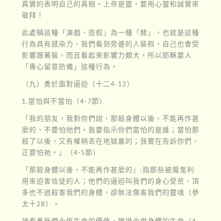
真實的表明自己的真相。上帝是靈，要用心靈和誠實來
敬拜！
此處稱這種「演戲、造假」為一種「酵」，也就是這種
行為具有感染力，我們看到旁邊的人裝假，自己也會受
影響跟著裝。而且看起來影響力頗大，所以耶穌要人
「專心留意防備」這種行為。
（九）勇於面對逼迫（十二4-12）
1.當怕與不當怕（4-7節）
「我的朋友，我對你們說，那殺身體以後，不能再作甚
麼的，不要怕他們。我要指示你們當怕的是誰；當怕那
殺了以後，又有權柄丟在地獄裏的；我實在告訴你們，
正要怕祂。」（4-5節）
「那殺身體以後，不能再作甚麼的」:指那些被魔鬼利
用來迫害信徒的人；他們的逼迫叫我們的身心受苦，頂
多也不過殺害我們的身體，卻無法傷害我們的靈魂（參
太十28）。
神看重我們永恆生命的價值，勝過今世身體的生命（4