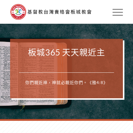
板城365 天天親近主
你們親近神，神就必親近你們。《雅4:8》