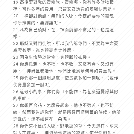
19 然後要對我的靈魂說、靈魂哪、你有許多財物積
存、可作多年的費用．只管安安逸逸的喫喝快樂罷。
20 神卻對他說、無知的人哪、今夜必要你的靈魂．
你所豫備的、要歸誰呢。
21 凡為自己積財、在 神面前卻不富足的、也是這
樣。
22 耶穌又對門徒說、所以我告訴你們、不要為生命憂
慮喫甚麼．為身體憂慮穿甚麼。
23 因為生命勝於飲食、身體勝於衣裳。
24 你想烏鴉、也不種、也不收．又沒有倉、又沒有
庫、 神尚且養活他．你們比飛鳥是何等的貴重呢。
25 你們那一個能用思慮、使壽數多加一刻呢。〔或作
使身量多加一肘呢〕
26 這最小的事、你們尚且不能作、為甚麼還憂慮其餘
的事呢。
27 你想百合花、怎麼長起來．他也不勞苦、也不紡
線．然而我告訴你們、就是所羅門極榮華的時候、他所
穿戴的、還不如這花一朵呢。
28 你們這小信的人哪、野地裏的草、今天還在、明天
就丟在爐裏、 神還給他這樣的妝飾、何況你們呢。