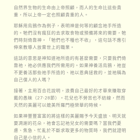
自然界生物的生命由上帝照顧，而人的生命比這些貴
重，所以上帝一定也照顧貴重的人。
耶穌用烏鴉作為例子，表明神是何等的顧念祂手所造
的。牠們沒有瘋狂的去求取食物或預備將來的需要，牠
們時刻倚靠神。「牠們也不種也不收」，這句話不應引
伸來教導人放棄世上的職業。
這話的意思是神知道祂所造的有甚麼需要，只要我們倚
靠祂，祂必供應我們所需用的。如果神養活烏鴉，祂豈
不更養活那些祂手所造的、祂以恩典拯救的，並祂稱為
自己僕人的人嗎？
接著，主用百合花說明，浪費自己最好的才華來賺取穿
戴的愚昧（27-28節）。花兒也不勞苦也不紡線，然而
天然的美麗可以媲美所羅門極榮華的時候。
如果神豐豐富富的將這樣的美麗賜予今天盛放、明天就
要凋謝的花朵，祂會忘記祂兒女的需要嗎？當我們憂
慮、焦急、忙亂於不斷求取更多的物質時，我們就證明
自己是小信的人。