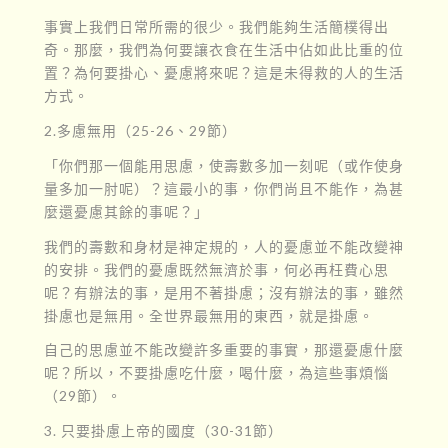
事實上我們日常所需的很少。我們能夠生活簡樸得出
奇。那麼，我們為何要讓衣食在生活中佔如此比重的位
置？為何要掛心、憂慮將來呢？這是未得救的人的生活
方式。
2.多慮無用（25-26、29節）
「你們那一個能用思慮，使壽數多加一刻呢（或作使身
量多加一肘呢）？這最小的事，你們尚且不能作，為甚
麼還憂慮其餘的事呢？」
我們的壽數和身材是神定規的，人的憂慮並不能改變神
的安排。我們的憂慮既然無濟於事，何必再枉費心思
呢？有辦法的事，是用不著掛慮；沒有辦法的事，雖然
掛慮也是無用。全世界最無用的東西，就是掛慮。
自己的思慮並不能改變許多重要的事實，那還憂慮什麼
呢？所以，不要掛慮吃什麼，喝什麼，為這些事煩惱
（29節）。
3. 只要掛慮上帝的國度（30-31節）