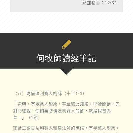
路加福音：12:34
何牧師讀經筆記
（八）防備法利賽人的酵（十二1-3）
「這時，有幾萬人聚集，甚至彼此踐踏，耶穌開講，先
對門徒說：你們要防備法利賽人的酵，就是假冒為
善。」（1節）
耶穌正譴責法利賽人和律法師的時候，有幾萬人聚集。