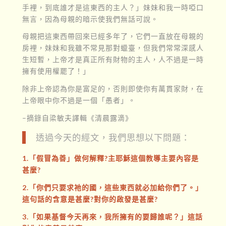
手裡，到底誰才是這東西的主人？」妹妹和我一時啞口
無言，因為母親的暗示使我們無話可說。
母親把這東西帶回來已經多年了，它們一直放在母親的
房裡，妹妹和我雖不常見那對蠟臺，但我們常常深感人
生短暫，上帝才是真正所有財物的主人，人不過是一時
擁有使用權罷了！」
除非上帝認為你是富足的，否則即使你有萬貫家財，在
上帝眼中你不過是一個「愚者」。
–摘錄自梁敏夫譯輯《清晨露滴》
透過今天的經文，我們思想以下問題：
1.「假冒為善」做何解釋?主耶穌這個教導主要內容是
甚麼?
2.「你們只要求祂的國，這些東西就必加給你們了。」
這句話的含意是甚麼?對你的啟發是甚麼?
3.「如果基督今天再來，我所擁有的要歸誰呢？」這話