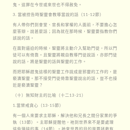
鬼。這罪在今世或來世也不得赦免。
3. 當被控告時聖靈會教導當說的話（11-12節）
有人帶你們到會堂、官長和掌權的人面前，不要擔心怎
麼答辯，說甚麼話；因為就在那時候，聖靈要指教你們
該說的話。
在面對逼迫的時候，聖靈將主動介入幫助門徒，所以門
徒可以有倚靠。且聖靈將親自教導門徒說話，亦即門徒
說的話，將是聖靈的話與聖靈的工作。
而把耶穌趕鬼這樣的聖靈工作說成是邪靈的工作的，是
褻瀆聖靈。那不接受門徒倚靠聖靈說出的話，豈不也接
近是褻瀆聖靈？
（十）無知財主的比喻（十二13-21）
1.當禁戒貪心（13-15節）
有一個人來要求主耶穌，解決他和兄長之間分家業的爭
執（13節）。主耶穌提醒他，祂到世界來不是要處理
這些瑣碎的事（14節）。祂來世界的目的是要拯救有