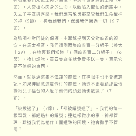
節）。人常擔心肉身的生命，以致陷入懼怕的網羅中，
失去了平安與喜樂。我們應當敬畏那掌管我們生命權柄
的神（5節），神看顧我們，保護我們勝過一切（6-7
節）。
為強調神對門徒的保護，主耶穌提到天父對麻雀的顧
念。在馬太福音，我們讀到兩隻麻雀賣一分銀子（參太
十29）；在這裏我們知道「五個麻雀賣二分銀子」（6
節），換句話說，買四隻麻雀就免費多送一隻，表示它
是不值錢的東西。
然而，就是連這隻不值錢的麻雀，在神眼中也不會被忘
記。如果神顧念這隻伶仃的麻雀，祂豈不更看顧那些傳
揚祂兒子福音的人麼？他們的頭髮祂也數過了（7
節）。
「被數過了」（7節）:「都被編號過了」。我們的每一
根頭髮，都經過神的編號；連這樣微小的事，神都管
理，難道我們為祂作工而遭致的困境，祂會撒手不管
嗎？