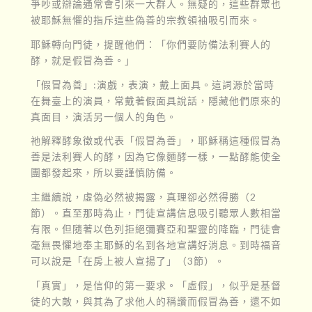
爭吵或辯論通常會引來一大群人。無疑的，這些群眾也
被耶穌無懼的指斥這些偽善的宗教領袖吸引而來。
耶穌轉向門徒，提醒他們：「你們要防備法利賽人的
酵，就是假冒為善。」
「假冒為善」:演戲，表演，戴上面具。這詞源於當時
在舞臺上的演員，常戴著假面具說話，隱藏他們原來的
真面目，演活另一個人的角色。
祂解釋酵象徵或代表「假冒為善」，耶穌稱這種假冒為
善是法利賽人的酵，因為它像麵酵一樣，一點酵能使全
團都發起來，所以要謹慎防備。
主繼續說，虛偽必然被揭露，真理卻必然得勝（2
節）。直至那時為止，門徒宣講信息吸引聽眾人數相當
有限。但隨著以色列拒絕彌賽亞和聖靈的降臨，門徒會
毫無畏懼地奉主耶穌的名到各地宣講好消息。到時福音
可以說是「在房上被人宣揚了」（3節）。
「真實」，是信仰的第一要求。「虛假」，似乎是基督
徒的大敵，與其為了求他人的稱讚而假冒為善，還不如