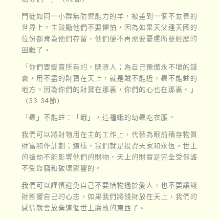
門徒如同一小群無防禦能力的羊，被差到一個不友善的
世界上。主鼓勵他們不要懼怕，因為如果天父連天國的
位份都肯為他們存留，他們便不再需要憂慮所要經歷的
困難了。
「你們要變賣所有的，賙濟人；為自己豫備永不壞的錢
囊，用不盡的財寶在天上，就是賊不能近，蟲不能蛀的
地方。因為你們的財寶在那裏，你們的心也在那裏。」
（33-34節）
「蟲」不能蛀：「蛾」，這種蛾的幼蟲吃衣服。
我們可以將財物用在主的工作上，代替為眼前積存物質
財富和作計劃；這樣，我們就是投資天家和永恆。世上
的搶劫不能影響他們的財物，天上的財寶是完全受保護
不受盜竊和破壞影響的。
我們可以謹慎避免自己不要惜物過於愛人，也不要讓錢
財影響自己的心志。如果我們將錢財放在天上，我們的
感情就會放棄這個世上腐敗的東西了。