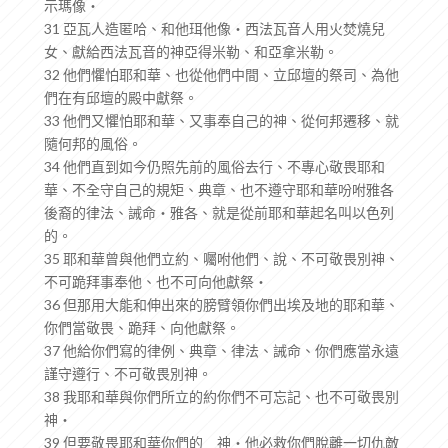
示瑪像‧
31 亞瓦人造匿哈、和他珥他像‧西法瓦音人用火焚燒兒
女、獻給西法瓦音的神亞得米勒、和亞拿米勒。
32 他們懼怕耶和華、也從他們中間、立邱壇的祭司、為他
們在有邱壇的殿中獻祭。
33 他們又懼怕耶和華、又事奉自己的神、從何邦遷移、就
隨何邦的風俗。
34 他們直到如今仍照先前的風俗去行、不專心敬畏耶和
華、不全守自己的規矩、典章、也不遵守耶和華吩咐雅各
後裔的律法、誡命‧雅各、就是從前耶和華起名叫以色列
的。
35 耶和華曾與他們立約、囑咐他們、說、不可敬畏別神、
不可跪拜事奉他、也不可向他獻祭‧
36 但那用大能和伸出來的膀臂領你們出埃及地的耶和華、
你們當敬畏、跪拜、向他獻祭。
37 他給你們寫的律例、典章、律法、誡命、你們應當永遠
謹守遵行、不可敬畏別神。
38 我耶和華與你們所立的約你們不可忘記、也不可敬畏別
神‧
39 但要敬畏耶和華你們的 神‧他必救你們脫離一切仇敵