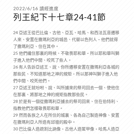
2022/6/16 讀經進度
列王紀下十七章24-41節
24 亞述王從巴比倫、古他、亞瓦、哈馬、和西法瓦音遷移
人來、安置在撒瑪利亞的城邑、代替以色列人‧他們就得
了撒瑪利亞、住在其中。
25 他們纔住那裏的時候、不敬畏耶和華‧所以耶和華叫獅
子進入他們中間、咬死了些人。
26 有人告訴亞述王、說、你所遷移安置在撒瑪利亞各城的
那些民、不知道那地之神的規矩‧所以那神叫獅子進入他
們中間、咬死他們。
27 亞述王就吩咐、說、叫所擄來的祭司回去一個、使他住
在那裏、將那地之神的規矩指教那些民。
28 於是有一個從撒瑪利亞擄去的祭司回來、住在伯特利、
指教他們怎樣敬畏耶和華。
29 然而各族之人在所住的城裏、各為自己製造神像、安置
在撒瑪利亞人所造有邱壇的殿中。
30 巴比倫人造疏割比訥像‧古他人造匿甲像‧哈馬人造亞