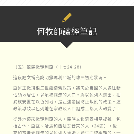
何牧師讀經筆記
（五）殖民撒瑪利亞（十七24-28）
這段經文補充說明撒瑪利亞城的雜居初期狀況。
亞述王撒珥根二世繼續舊政策，將忠於帝國的人遷往新
佔領地居住，以填補擄走的人口。將以色列人遷出，把
異族安置在以色列地，是亞述帝國防止叛亂的政策。這
政策導致以色列地在宗教及人口組成上都大大轉變了。
從外地遷來撒瑪利亞的人，民族文化背景相當複雜，包
括古他、亞瓦、哈馬和西法瓦音來的人（24節）。後
來和當地未擄走的以色列人通婚，產生血統複雜的下一