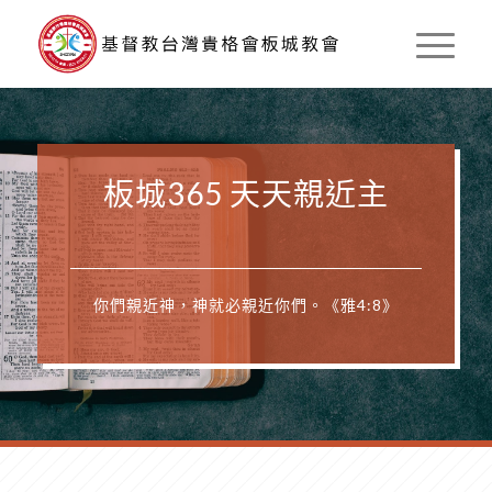
板城365 天天親近主
你們親近神，神就必親近你們。《雅4:8》