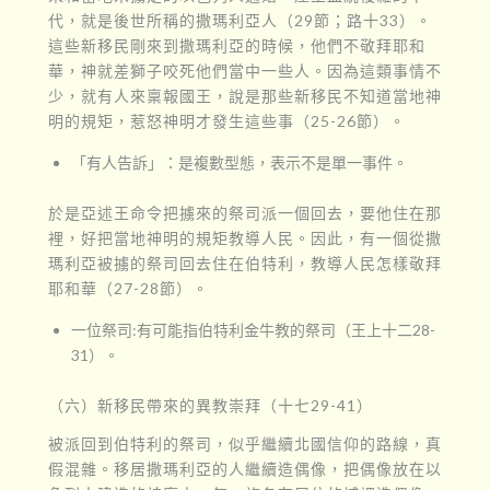
代，就是後世所稱的撒瑪利亞人（29節；路十33）。
這些新移民剛來到撒瑪利亞的時候，他們不敬拜耶和
華，神就差獅子咬死他們當中一些人。因為這類事情不
少，就有人來稟報國王，說是那些新移民不知道當地神
明的規矩，惹怒神明才發生這些事（25-26節）。
「有人告訴」：是複數型態，表示不是單一事件。
於是亞述王命令把擄來的祭司派一個回去，要他住在那
裡，好把當地神明的規矩教導人民。因此，有一個從撒
瑪利亞被擄的祭司回去住在伯特利，教導人民怎樣敬拜
耶和華（27-28節）。
一位祭司:有可能指伯特利金牛教的祭司（王上十二28-
31）。
（六）新移民帶來的異教崇拜（十七29-41）
被派回到伯特利的祭司，似乎繼續北國信仰的路線，真
假混雜。移居撒瑪利亞的人繼續造偶像，把偶像放在以