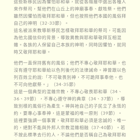
這些新移民因為懼怕耶和華，就從各階層中選出各種人
來作祭司，幫他們在山丘上的神廟事奉、獻牲祭。他們
雖然因懼怕而敬拜耶和華，但也按照他們本國的風俗拜
自己的神明（32-33節）。
這名被派來教導新移民怎樣敬拜耶和華的祭司，可能因
為他北國信仰的背景，導致異教與耶和華敬拜互相混
雜。各族的人保留自己本族的神明，同時因懼怕，就同
時又敬拜耶和華。
他們一直保持舊有的風俗；他們不專心敬拜耶和華，也
沒有遵守耶和華給以色列後代的法律誡命。神曾跟以色
列百姓立約說:「不可敬畏別神，不可跪拜事奉他，也
不可向他獻祭。」（34-35節）
這是一個典型的混雜宗教，不專心敬畏耶和華（34、
36、39節），不專心遵守神的典章（34、37節），導
致別樣的風俗行為產生。神與祂自己的子民立了永恆的
約，要專心事奉神，這是蒙福的唯一原則（39節）。
這裡要強調一個事實，敬拜耶和華必須是忠誠的、唯一
的，絕對不能與外邦人宗教混雜相融（37-40節）。若
不按此標準去行的人，不論他們是否稱自己為敬拜耶和