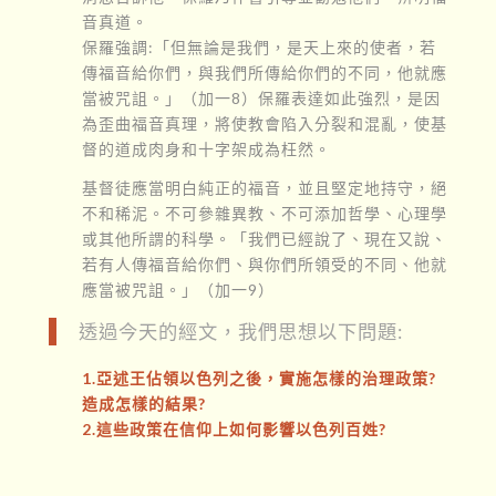
音真道。
保羅強調:「但無論是我們，是天上來的使者，若
傳福音給你們，與我們所傳給你們的不同，他就應
當被咒詛。」（加一8）保羅表達如此強烈，是因
為歪曲福音真理，將使教會陷入分裂和混亂，使基
督的道成肉身和十字架成為枉然。
基督徒應當明白純正的福音，並且堅定地持守，絕
不和稀泥。不可參雜異教、不可添加哲學、心理學
或其他所謂的科學。「我們已經說了、現在又說、
若有人傳福音給你們、與你們所領受的不同、他就
應當被咒詛。」（加一9）
透過今天的經文，我們思想以下問題:
1.亞述王佔領以色列之後，實施怎樣的治理政策?
造成怎樣的結果?
2.這些政策在信仰上如何影響以色列百姓?