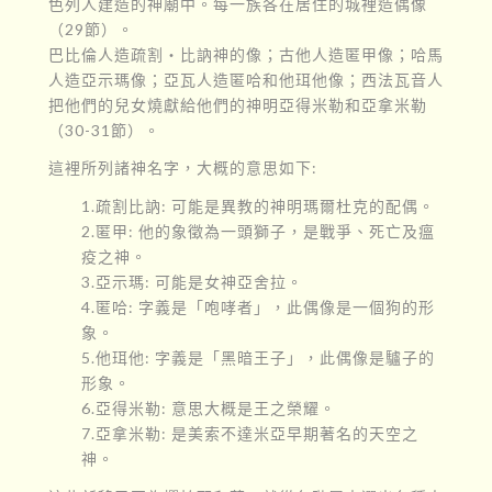
色列人建造的神廟中。每一族各在居住的城裡造偶像
（29節）。
巴比倫人造疏割‧比訥神的像；古他人造匿甲像；哈馬
人造亞示瑪像；亞瓦人造匿哈和他珥他像；西法瓦音人
把他們的兒女燒獻給他們的神明亞得米勒和亞拿米勒
（30-31節）。
這裡所列諸神名字，大概的意思如下:
1.疏割比訥: 可能是異教的神明瑪爾杜克的配偶。
2.匿甲: 他的象徵為一頭獅子，是戰爭、死亡及瘟
疫之神。
3.亞示瑪: 可能是女神亞舍拉。
4.匿哈: 字義是「咆哮者」，此偶像是一個狗的形
象。
5.他珥他: 字義是「黑暗王子」，此偶像是驢子的
形象。
6.亞得米勒: 意思大概是王之榮耀。
7.亞拿米勒: 是美索不達米亞早期著名的天空之
神。