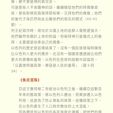
華，都不算是神的真兒女。
可是那些人不肯聽神的話，繼續隨從他們的拜偶像習
俗。那些新移民既敬拜耶和華，又拜他們的偶像；他們
的後代子孫仍然如此沿襲他們的祖先的模式（40-41
節）。
列王紀寫作時，居住於北國土地的這群人聲勢還強大，
他們雖然有關於上帝的知識，但敬拜神只是儀式上的敬
拜，主要還是信奉自己的偶像。
以色列的歷史就這樣結束了。沒有一個民族發端時擁有
比以色列人更大的應許，也沒有一個國家遭遇過比他們
更大的責備和羞辱。以色列在悲慘的經驗中認識到，
『公義使邦國高舉，罪惡是人民的羞辱』（箴十四
34）。
《魚目混珠》
亞述王撒珥根二世統治以色列之後，繼續亞述數百
年來的舊政策，將以色列人遷出，把異族遷入以色
列地，這是為了防止叛亂的政策。這種政策之下，
在以色列產生了人口與宗教信仰上大混亂。
因為遷徙到以色列的各民族彼此通婚；把他們的偶