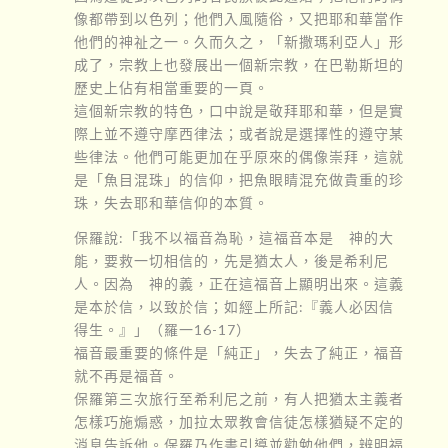
像都帶到以色列；他們入風隨俗，又把耶和華當作
他們的神祉之一。久而久之，「新撒瑪利亞人」形
成了，宗教上也發展出一個新宗教，在巴勒斯坦的
歷史上佔有相當重要的一頁。
這個新宗教的特色，口中說是敬拜耶和華，但是實
際上並不遵守摩西律法；或者說是選擇性的遵守某
些律法。他們可能更加在乎原來的偶像崇拜，這就
是「魚目混珠」的信仰，把魚眼睛混充做貴重的珍
珠，失去耶和華信仰的本質。
保羅說:「我不以福音為恥，這福音本是 神的大
能，要救一切相信的，先是猶太人，後是希利尼
人。因為 神的義，正在這福音上顯明出來。這義
是本於信，以致於信；如經上所記:『義人必因信
得生。』」（羅一16-17）
福音最重要的條件是「純正」，失去了純正，福音
就不再是福音。
保羅第三次旅行至希利尼之前，有人把猶太主義者
怎樣巧施煽惑，加拉太眾教會信徒怎樣猶疑不定的
消息告訴他。保羅乃作書引導並勸勉他們，辨明福