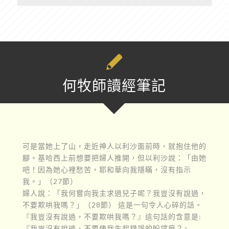
何牧師讀經筆記
可是當她上了山，走近神人以利沙面前時，就抱住他的
腳。基哈西上前想要把婦人推開，但以利沙說：「由她
吧！因為她心裡愁苦，耶和華向我隱瞞，沒有指示
我。」（27節）
婦人說：「我何嘗向我主求過兒子呢？我豈沒有說過，
不要欺哄我嗎？」（28節） 這是一句令人心碎的話。
『我豈沒有說過，不要欺哄我嗎？』這句話的含意是:
『我豈沒有說過，不要使我生起錯誤的盼望麼？』