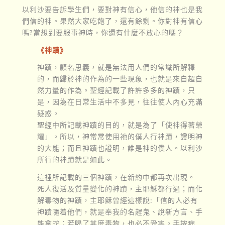
以利沙要告訴學生們，要對神有信心，他信的神也是我
們信的神。果然大家吃飽了，還有餘剩。你對神有信心
嗎?當想到要服事神時，你還有什麼不放心的嗎？
《神蹟》
神蹟，顧名思義，就是無法用人們的常識所解釋
的，而歸於神的作為的一些現象，也就是來自超自
然力量的作為。聖經記載了許許多多的神蹟，只
是，因為在日常生活中不多見，往往使人內心充滿
疑惑。
聖經中所記載神蹟的目的，就是為了「使神得著榮
耀」。所以，神常常使用祂的僕人行神蹟，證明神
的大能；而且神蹟也證明，誰是神的僕人。以利沙
所行的神蹟就是如此。
這裡所記載的三個神蹟，在新約中都再次出現。
死人復活及質量變化的神蹟，主耶穌都行過；而化
解毒物的神蹟，主耶穌曾經這樣說:「信的人必有
神蹟隨着他們，就是奉我的名趕鬼、說新方言、手
能拿蛇；若喝了甚麼毒物，也必不受害。手按病