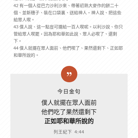
42 有一個人從巴力沙利沙來、帶著初熟大麥作的餅二十
個、並新穗子、裝在口袋裏、送給神人‧神人說、把這些
給眾人喫。
43 僕人說、這一點豈可擺給一百人喫呢。以利沙說、你只
管給眾人喫罷‧因為耶和華如此說、眾人必喫了、還剩
下。
44 僕人就擺在眾人面前、他們喫了、果然還剩下、正如耶
和華所說的。
今日金句
僕人就擺在眾人面前
他們吃了果然還剩下
正如耶和華所說的
列王紀下 4:44