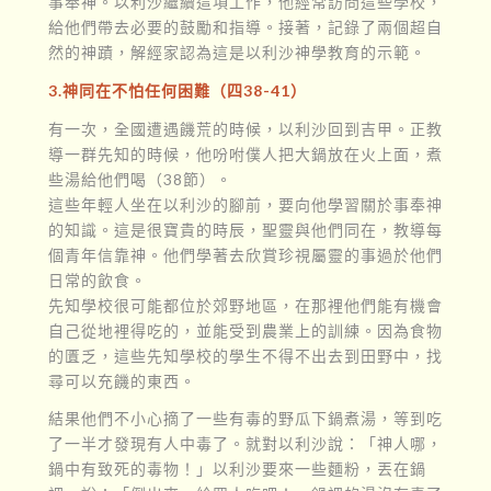
事奉神。以利沙繼續這項工作，他經常訪問這些學校，
給他們帶去必要的鼓勵和指導。接著，記錄了兩個超自
然的神蹟，解經家認為這是以利沙神學教育的示範。
3.神同在不怕任何困難（四38-41）
有一次，全國遭遇饑荒的時候，以利沙回到吉甲。正教
導一群先知的時候，他吩咐僕人把大鍋放在火上面，煮
些湯給他們喝（38節）。
這些年輕人坐在以利沙的腳前，要向他學習關於事奉神
的知識。這是很寶貴的時辰，聖靈與他們同在，教導每
個青年信靠神。他們學著去欣賞珍視屬靈的事過於他們
日常的飲食。
先知學校很可能都位於郊野地區，在那裡他們能有機會
自己從地裡得吃的，並能受到農業上的訓練。因為食物
的匱乏，這些先知學校的學生不得不出去到田野中，找
尋可以充饑的東西。
結果他們不小心摘了一些有毒的野瓜下鍋煮湯，等到吃
了一半才發現有人中毒了。就對以利沙說：「神人哪，
鍋中有致死的毒物！」以利沙要來一些麵粉，丟在鍋