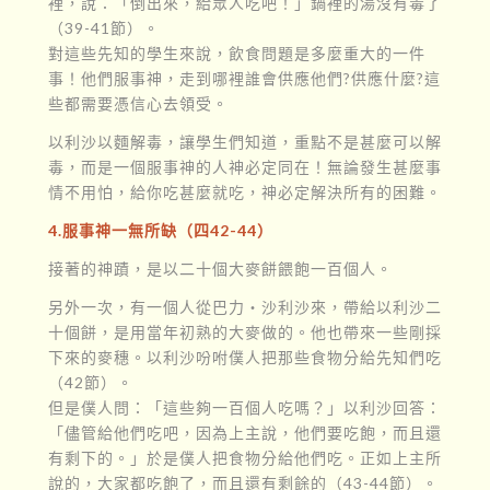
裡，說：「倒出來，給眾人吃吧！」鍋裡的湯沒有毒了
（39-41節）。
對這些先知的學生來說，飲食問題是多麼重大的一件
事！他們服事神，走到哪裡誰會供應他們?供應什麼?這
些都需要憑信心去領受。
以利沙以麵解毒，讓學生們知道，重點不是甚麼可以解
毒，而是一個服事神的人神必定同在！無論發生甚麼事
情不用怕，給你吃甚麼就吃，神必定解決所有的困難。
4.服事神一無所缺（四42-44）
接著的神蹟，是以二十個大麥餅餵飽一百個人。
另外一次，有一個人從巴力‧沙利沙來，帶給以利沙二
十個餅，是用當年初熟的大麥做的。他也帶來一些剛採
下來的麥穗。以利沙吩咐僕人把那些食物分給先知們吃
（42節）。
但是僕人問：「這些夠一百個人吃嗎？」以利沙回答：
「儘管給他們吃吧，因為上主說，他們要吃飽，而且還
有剩下的。」於是僕人把食物分給他們吃。正如上主所
說的，大家都吃飽了，而且還有剩餘的（43-44節）。