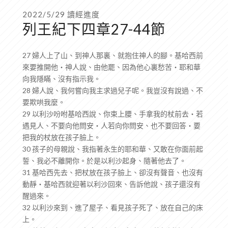
2022/5/29 讀經進度
列王紀下四章27-44節
27 婦人上了山、到神人那裏、就抱住神人的腳。基哈西前
來要推開他‧神人說、由他罷、因為他心裏愁苦‧耶和華
向我隱瞞、沒有指示我。
28 婦人說、我何嘗向我主求過兒子呢。我豈沒有說過、不
要欺哄我麼。
29 以利沙吩咐基哈西說、你束上腰、手拿我的杖前去‧若
遇見人、不要向他問安‧人若向你問安、也不要回答‧要
把我的杖放在孩子臉上。
30 孩子的母親說、我指著永生的耶和華、又敢在你面前起
誓、我必不離開你。於是以利沙起身、隨著他去了。
31 基哈西先去、把杖放在孩子臉上、卻沒有聲音、也沒有
動靜‧基哈西就迎著以利沙回來、告訴他說、孩子還沒有
醒過來。
32 以利沙來到、進了屋子、看見孩子死了、放在自己的床
上。