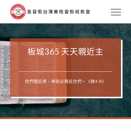
板城365 天天親近主
你們親近神，神就必親近你們。《雅4:8》