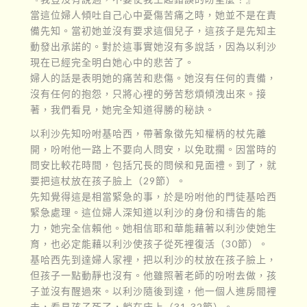
當這位婦人傾吐自己心中憂傷苦痛之時，她並不是在責
備先知。當初她並沒有要求這個兒子，這孩子是先知主
動發出承諾的。對於這事實她沒有多說話，因為以利沙
現在已經完全明白她心中的悲苦了。
婦人的話是表明她的痛苦和悲傷。她沒有任何的責備，
沒有任何的抱怨，只將心裡的勞苦愁煩傾洩出來。接
著，我們看見，她完全知道得勝的秘訣。
以利沙先知吩咐基哈西，帶著象徵先知權柄的杖先離
開，吩咐他一路上不要向人問安，以免耽擱。因當時的
問安比較花時間，包括冗長的問候和見面禮。到了，就
要把這杖放在孩子臉上（29節）。
先知覺得這是相當緊急的事，於是吩咐他的門徒基哈西
緊急處理。這位婦人深知道以利沙的身份和禱告的能
力，她完全信賴他。她相信耶和華能藉著以利沙使她生
育，也必定能藉以利沙使孩子從死裡復活（30節）。
基哈西先到達婦人家裡，把以利沙的杖放在孩子臉上，
但孩子一點動靜也沒有。他雖照著老師的吩咐去做，孩
子並沒有醒過來。以利沙隨後到達，他一個人進房間裡
去，看見孩子死了，躺在床上（31-32節）。