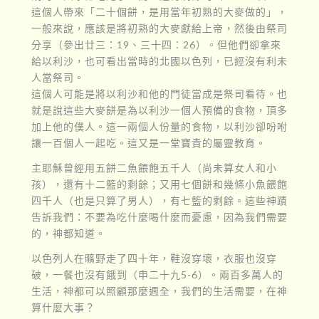
這個人帶來「二十個餅，是用當年初熟的大麥做的」，
一般來說，應該是將初熟的大麥獻給上帝，然後由祭司
分享（參出廿三：19、三十四：26）。但他們卻拿來
給以利沙，也可看出當時的北國以色列，已經沒有利未
人當祭司。
這個人可能是將以利沙和他的門徒當成是祭司看待。也
就是說這些大麥餅是為以利沙一個人預備的食物，頂多
加上他的僕人。這一兩個人份量的食物，以利沙卻吩咐
讓一百個人一起吃。這又是一堂寶貴的屬靈教育。
主耶穌曾經用五餅二魚餵飽五千人（尚未算女人和小
孩），還有十二籃的剩餘；又用七個餅和幾條小魚餵飽
四千人（也是只算了男人），有七籃的剩餘。這些神蹟
告訴我們：不要為吃什麼喝什麼而憂慮，因為我們需要
的，神都知道。
以色列人在曠野走了四十年，鞋沒穿壞，衣服也沒穿
破，一餐也沒有餓到（申二十九5-6）。兩百多萬人的
生活，神都可以照顧那麼週全，我們的生活需要，在神
算什麼大事？