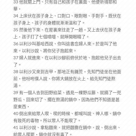
33 他就關上門、只有自己和孩子在裏面、他便祈禱耶和
華‧
34 上床伏在孩子身上、口對口、眼對眼、手對手‧既伏在
孩子身上、孩子的身體就漸漸溫和了。
35 然後他下來、在屋裏來往走了一趟‧又上去伏在孩子身
上‧孩子打了七個噴嚏、就睜開眼睛了。
36 以利沙叫基哈西說、你叫這書念婦人來。於是叫了他
來。以利沙說、將你兒子抱起來。
37 婦人就進來、在以利沙腳前俯伏於地、抱起他兒子出去
了。
38 以利沙又來到吉甲‧那地正有饑荒‧先知門徒坐在他面
前‧他吩咐僕人說、你將大鍋放在火上、給先知門徒熬
湯。
39 有一個人去到田野掐菜、遇見一棵野瓜籐、就摘了一兜
野瓜、回來切了、擱在熬湯的鍋中‧因為他們不知道是甚
麼東西‧
40 倒出來給眾人喫、喫的時候、都喊叫說、神人哪、鍋中
有致死的毒物。所以眾人不能喫了。
41 以利沙說、拿點麵來、就把麵撒在鍋中、說、倒出來、
給眾人喫罷‧鍋中就沒有毒了。