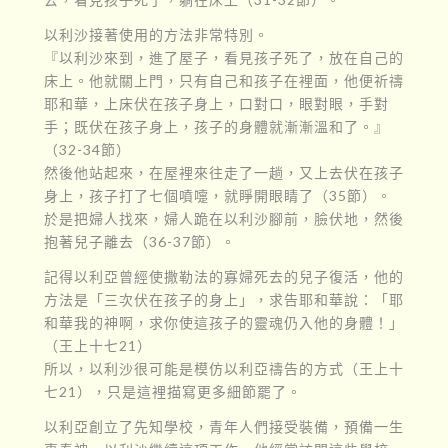
以利沙接著使用的方法非常特別。
『以利沙來到，進了屋子，看見孩子死了，放在自己的
床上。他就關上門，只有自己和孩子在裡面，他便祈禱
耶和華，上床伏在孩子身上，口對口，眼對眼，手對
手；既伏在孩子身上，孩子的身體就漸漸溫和了。』
（32-34節）
然後他站起來，在屋裡來往走了一趟，又上去伏在孩子
身上，孩子打了七個噴嚏，就睜開眼睛了（35節）。
於是把婦人找來，婦人跪在以利沙腳前，臉伏地，然後
抱著兒子離去（36-37節）。
記得以利亞曾經使撒勒法的寡婦死去的兒子復活，他的
方法是「三次伏在孩子的身上」，求告耶和華說：「耶
和華我的神啊，求你使這孩子的靈魂仍入他的身體！」
（王上十七21）
所以，以利沙很可能是模仿以利亞禱告的方式（王上十
七21），只是這裡描寫更多細節罷了。
以利亞創立了先知學校，青年人們接受裝備，預備一生