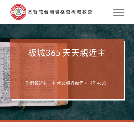
板城365 天天親近主
你們親近神，神就必親近你們。《雅4:8》