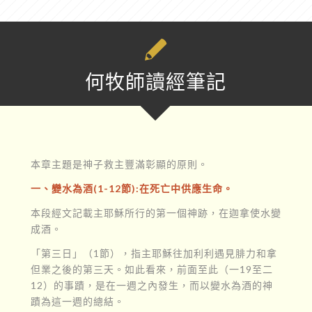
何牧師讀經筆記
本章主題是神子救主豐滿彰顯的原則。
一、變水為酒(1-12節):在死亡中供應生命。
本段經文記載主耶穌所行的第一個神跡，在迦拿使水變
成酒。
「第三日」（1節），指主耶穌往加利利遇見腓力和拿
但業之後的第三天。如此看來，前面至此（一19至二
12）的事蹟，是在一週之內發生，而以變水為酒的神
蹟為這一週的總結。