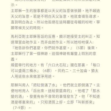
示。
主耶穌一生的服事都是以天父的旨意做依歸，祂不越過
天父的旨意。若是不明白天父旨意，祂就會禱告尋求，
直到明白為止。所以他拒絕在這時聽從母親的吩咐，寧
願等候天父的時刻。
馬利亞對主耶穌答話的反應，顯示她接受主的糾正，知
道理當由祂作主，而非由她作主。所以她吩咐僕人:
『祂告訴你們甚麼，你們就作甚麼。』（5節）後來，
主耶穌行了第一個神跡，這個神跡有屬靈上特別的意
義。
婚筵舉行的地方，有「六口大石缸」擺在那裏，「每口
可以盛兩三桶水」（6節），共約二、三十加侖，猶太
人用這些水來做潔淨用途。
耶穌叫用人「把缸倒滿了水」，他們就立即倒滿了。主
便吩咐用人「舀出來，送給管筵席的」，他嚐了「那水
變的酒」，發覺有些不尋常的事情發生了，他「不知道
酒是哪裏來的」，只知酒質上好，立即「叫新郎來」
（7-9節）。