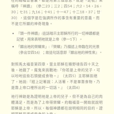
在約翰福音書裏，都是用第三個意思，就是『記號』來
稱呼『神蹟』（參二23；三2；四54；六2，14，26，
30；七31；九16；十41；十一47；十二18，37；廿
30），這個字是在強調所作的事含有重要的意義，而
不是它所顯的神奇現象。
『頭一件神蹟』:這話暗示主耶穌所行的一切神蹟都是
記號，用來表明祂就是上帝（參一1下）。
「顯出祂的榮耀來」:『榮耀』乃描述上帝臨在的光景
（參出廿四16）；故這句話意即『顯出祂的神性來』。
對照馬太福音第四章，當主耶穌在曠野禱告四十天之
後，祂餓了，魔鬼來挑戰祂:『你若是上帝的兒子，可
以吩咐這些石頭變成食物。』（太四5）主耶穌拒絕
了，祂說:『經上記著說：人活著，不是單靠食物，乃
是靠上帝口裡所出的一切話。』（太四6）
祂行神跡是為證明祂是上帝的兒子，但不是為自己的肉
體滿足，而是為了上帝得榮耀。約翰福音一開始就說明
耶穌是上帝，所以，每個神蹟都在說明相同的目的，證
明耶穌是道成肉身的上帝。