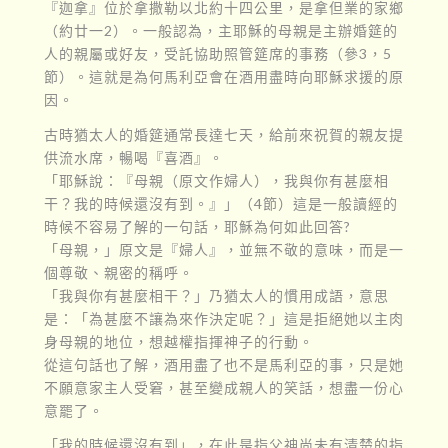
『迦拿』位於拿撒勒以北約十四公里，是拿但業的家鄉
（約廿一2）。一般認為，主耶穌的母親是主辦婚筵的
人的親屬或好友，受託協助照管筵席的事務（參3，5
節）。這就是為何馬利亞會在酒用盡時向耶穌求援的原
因。
古時猶太人的婚筵通常長達七天，給前來祝賀的親友提
供流水席，暢喝『喜酒』。
「耶穌說：『母親（原文作婦人），我與你有甚麼相
干？我的時候還沒有到。』」（4節）這是一般讀經的
時候不容易了解的一句話，耶穌為何如此回答?
「母親，」原文是『婦人』，並無不敬的意味，而是一
個尊敬、親密的稱呼。
「我與你有甚麼相干？」乃猶太人的慣用成語，意思
是：「為甚麼不讓為來作決定呢？」這是拒絕她以主肉
身母親的地位，想越權指揮神子的行動。
從這句話也了解，酒用盡了也不是馬利亞的事，只是她
不願意家主人受窘，甚至變成親人的笑話，想盡一份心
意罷了。
「我的時候還沒有到」，在此是指父神尚未有清楚的指