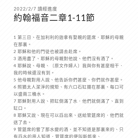
2022/2/7 讀經進度
約翰福音二章1-11節
1 第三日、在加利利的迦拿有娶親的筵席．耶穌的母親
在那裏。
2 耶穌和他的門徒也被請去赴席。
3 酒用盡了、耶穌的母親對他說、他們沒有酒了。
4 耶穌說、母親、〔原文作婦人〕我與你有甚麼相干．
我的時候還沒有到。
5 他母親對用人說、他告訴你們甚麼、你們就作甚麼。
6 照猶太人潔淨的規矩、有六口石缸擺在那裏、每口可
以盛兩三桶水。
7 耶穌對用人說、把缸倒滿了水．他們就倒滿了、直到
缸口。
8 耶穌又說、現在可以舀出來、送給管筵席的．他們就
送了去。
9 管筵席的嘗了那水變的酒、並不知道是那裏來的、只
有舀水的用人知道．管筵席的便叫新郎來、