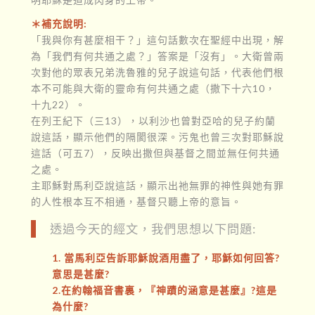
＊補充說明:
「我與你有甚麼相干？」這句話數次在聖經中出現，解
為「我們有何共通之處？」答案是「沒有」。大衛曾兩
次對他的眾表兄弟洗魯雅的兒子說這句話，代表他們根
本不可能與大衛的靈命有何共通之處（撒下十六10，
十九22）。
在列王紀下（三13），以利沙也曾對亞哈的兒子約蘭
說這話，顯示他們的隔閡很深。污鬼也曾三次對耶穌說
這話（可五7），反映出撒但與基督之間並無任何共通
之處。
主耶穌對馬利亞說這話，顯示出祂無罪的神性與她有罪
的人性根本互不相通，基督只聽上帝的意旨。
透過今天的經文，我們思想以下問題:
1. 當馬利亞告訴耶穌說酒用盡了，耶穌如何回答?
意思是甚麼?
2.在約翰福音書裏，『神蹟的涵意是甚麼』?這是
為什麼?