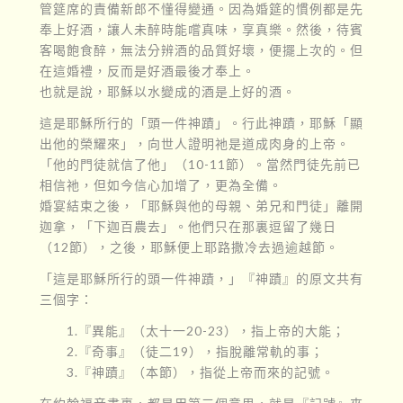
管筵席的責備新郎不懂得變通。因為婚筵的慣例都是先
奉上好酒，讓人未醉時能嚐真味，享真樂。然後，待賓
客喝飽食醉，無法分辨酒的品質好壞，便擺上次的。但
在這婚禮，反而是好酒最後才奉上。
也就是說，耶穌以水變成的酒是上好的酒。
這是耶穌所行的「頭一件神蹟」。行此神蹟，耶穌「顯
出他的榮耀來」，向世人證明祂是道成肉身的上帝。
「他的門徒就信了他」（10-11節）。當然門徒先前已
相信祂，但如今信心加增了，更為全備。
婚宴結束之後，「耶穌與他的母親、弟兄和門徒」離開
迦拿，「下迦百農去」。他們只在那裏逗留了幾日
（12節），之後，耶穌便上耶路撒冷去過逾越節。
「這是耶穌所行的頭一件神蹟，」『神蹟』的原文共有
三個字：
1.『異能』（太十一20-23），指上帝的大能；
2.『奇事』（徒二19），指脫離常軌的事；
3.『神蹟』（本節），指從上帝而來的記號。