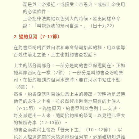
潔是與上帝接近、或接受上帝恩典、或被上帝使用
的必須條件。
上帝把律法賜給以色列人的時候，發出同樣命令
說：「叫親近我的祭司自潔。」（出十九22）
2. 過約旦河（7-17節）
在約書亞吩咐百姓自潔和命令祭司抬起約櫃，用以領導
百姓往前走之後，上主也對約書亞說話。
上主的話分兩部分：一部分是向約書亞保證同在，正如
祂與摩西同在一樣（7節）；一部分是叫約書亞吩咐祭
司，在抬約櫃到約但河水邊時，要在河水中站住不動
（8節）。
然後，約書亞就叫百姓注意上主的神蹟，證明祂是恩待
他們的永生之上帝，並必然趕出迦南地原有的七族人
（9-11節）。為這原因，約書亞叫以色列十二支派，
每支派選出一人來，隨同抬約櫃的祭司，以見證此偉大
的神蹟奇事（12-13節）。
約書亞兩次稱上帝為「普天下主」（10、13節）。以
色列人越過迦南的天然邊界約但河前，必須確切知道誰