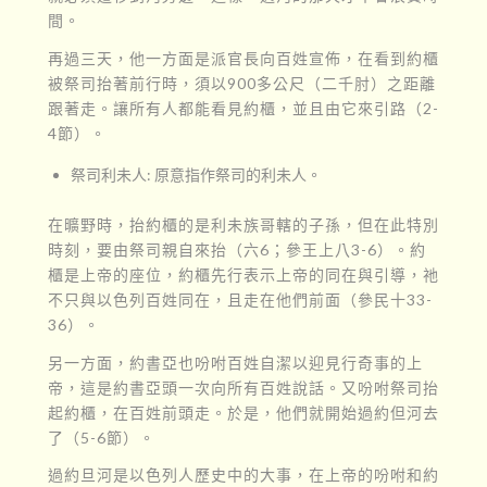
間。
再過三天，他一方面是派官長向百姓宣佈，在看到約櫃
被祭司抬著前行時，須以900多公尺（二千肘）之距離
跟著走。讓所有人都能看見約櫃，並且由它來引路（2-
4節）。
祭司利未人: 原意指作祭司的利未人。
在曠野時，抬約櫃的是利未族哥轄的子孫，但在此特別
時刻，要由祭司親自來抬（六6；參王上八3-6）。約
櫃是上帝的座位，約櫃先行表示上帝的同在與引導，祂
不只與以色列百姓同在，且走在他們前面（參民十33-
36）。
另一方面，約書亞也吩咐百姓自潔以迎見行奇事的上
帝，這是約書亞頭一次向所有百姓說話。又吩咐祭司抬
起約櫃，在百姓前頭走。於是，他們就開始過約但河去
了（5-6節）。
過約旦河是以色列人歷史中的大事，在上帝的吩咐和約