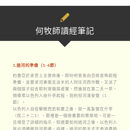
何牧師讀經筆記
1.過河的準備（1-6節）
約書亞於承受上主使命後，即吩咐官長向百姓宣佈起程
準備，並要求河東兩支派半的人同往河西作戰，又派了
兩個探子前去耶利哥窺探虛實，然後就在第二天一早，
領導眾以色列人由什亭起程，到約但河濱安營（1
節）。
以色列人自從擊敗西宏和噩之後，就一直紮營在什亭
（民二十二1），那裡是一個很重要的寄居地。可是一
旦領受了詳細的指示，知道要如何過河之後，以色列人
就必須遷移到河旁邊，這樣，過河的那天才不會浪費時