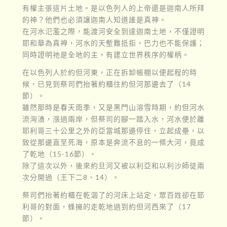
有權主張這片土地。是以色列人的上帝還是迦南人所拜
的神？他們也必須讓迦南人知道誰是真神。
在河水氾濫之際，能渡河安全到達迦南土地，不僅證明
耶和華為真神，河水的天塹難抵拒，巴力也不能保護；
同時證明祂是全地的主，有建立世界秩序的權柄。
在以色列人於約但河東，正在拆卸帳棚以便起程的時
候，已見到祭司們抬著約櫃往約但河那邊去了（14
節）。
雖然那時是春天雨季，又是黑門山溶雪時期，約但河水
流洶湧，漲過兩岸，但祭司的腳一踏入水，河水便於離
耶利哥三十公里之外的亞當城那邊停住，立起成壘，以
致從那邊直至死海，原本是奔流不息的一條大河，竟成
了乾地（15-16節）。
除了這次以外，後來約旦河又被以利亞和以利沙師徒兩
次分開過（王下二8、14）。
祭司們抬著約櫃在乾涸了的河床上站定，眾百姓卻在耶
利哥的對面，蜂擁的走乾地過到約但河西來了（17
節）。