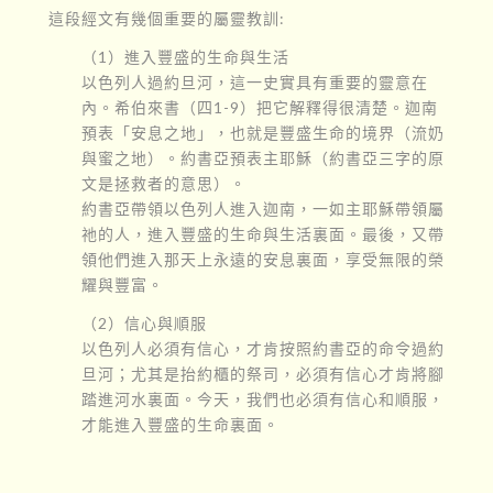
這段經文有幾個重要的屬靈教訓:
（1）進入豐盛的生命與生活
以色列人過約旦河，這一史實具有重要的靈意在
內。希伯來書（四1-9）把它解釋得很清楚。迦南
預表「安息之地」，也就是豐盛生命的境界（流奶
與蜜之地）。約書亞預表主耶穌（約書亞三字的原
文是拯救者的意思）。
約書亞帶領以色列人進入迦南，一如主耶穌帶領屬
祂的人，進入豐盛的生命與生活裏面。最後，又帶
領他們進入那天上永遠的安息裏面，享受無限的榮
耀與豐富。
（2）信心與順服
以色列人必須有信心，才肯按照約書亞的命令過約
旦河；尤其是抬約櫃的祭司，必須有信心才肯將腳
踏進河水裏面。今天，我們也必須有信心和順服，
才能進入豐盛的生命裏面。