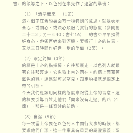
書亞的領導之下，以色列在事先作了適當的準備：
（1）「清早起來」（1節）
這四個字在舊約裏面有一種特別的意思，就是表示
全心、或關心、或決心順服而實行的態度（參閱創
二十二3；民十四40；書七16）。約書亞早早預備
好身心，帶領百姓來到河邊，要遵行上帝的旨意。
又以三日時間作好進一步的準備（2節）。
（2）跟定約櫃（3節）
約櫃是上帝的指揮棒，它往那裏走，以色列人就跟
著它往那裏走，它象徵上帝的同在。約櫃上面蓋著
藍色的氈，遠遠就可以望見。跟定約櫃就是跟定上
帝的引導。
今天我們應該用同樣的態度來跟從上帝的旨意。這
約櫃要引導百姓走他們「向來沒有走過」的路（4
節），那是一條奇妙的新路。
（3）自潔（5節）
每一次當上帝要在以色列人中間行大事的時候，都
要求他們自潔。這一件事具有重要的屬靈意義：聖