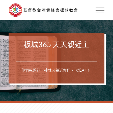
板城365 天天親近主
你們親近神，神就必親近你們。《雅4:8》