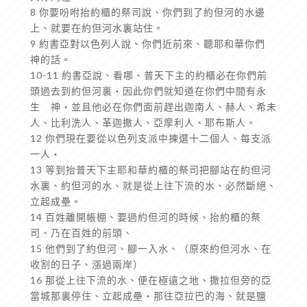
8 你要吩咐抬約櫃的祭司說、你們到了約但河的水邊
上、就要在約但河水裏站住。
9 約書亞對以色列人說、你們近前來、聽耶和華你們
神的話。
10-11 約書亞說、看哪、普天下主的約櫃必在你們前
頭過去到約但河裏‧因此你們就知道在你們中間有永
生 神‧並且他必在你們面前趕出迦南人、赫人、希未
人、比利洗人、革迦撒人、亞摩利人、耶布斯人。
12 你們現在要從以色列支派中揀選十二個人、每支派
一人‧
13 等到抬普天下主耶和華約櫃的祭司把腳站在約但河
水裏、約但河的水、就是從上往下流的水、必然斷絕、
立起成壘。
14 百姓離開帳棚、要過約但河的時候、抬約櫃的祭
司、乃在百姓的前頭、
15 他們到了約但河、腳一入水、（原來約但河水、在
收割的日子、漲過兩岸）
16 那從上往下流的水、便在極遠之地、撒拉但旁的亞
當城那裏停住、立起成壘‧那往亞拉巴的海、就是鹽