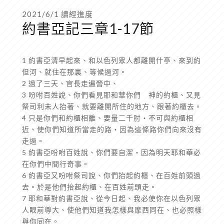
2021/6/1 讀經進度
約書亞記三章1-17節
1 約書亞清早起來、和以色列眾人都離開什亭、來到約
但河、就住在那裏、等候過河。
2 過了三天、官長走遍營中、
3 吩咐百姓說、你們看見耶和華你們 神的約櫃、又見
祭司利未人抬著、就要離開所住的地方、跟著約櫃去。
4 只是你們和約櫃相離、要量二千肘‧不可與約櫃相
近、使你們知道所當走的路‧因為這條路你們向來沒有
走過。
5 約書亞吩咐百姓說、你們要自潔‧因為明天耶和華必
在你們中間行奇事。
6 約書亞又吩咐祭司說、你們抬起約櫃、在百姓前頭過
去。於是他們抬起約櫃、在百姓前頭走。
7 耶和華對約書亞說、從今日起、我必使你在以色列眾
人眼前尊大、使他們知道我怎樣與摩西同在、也必照樣
與你同在。