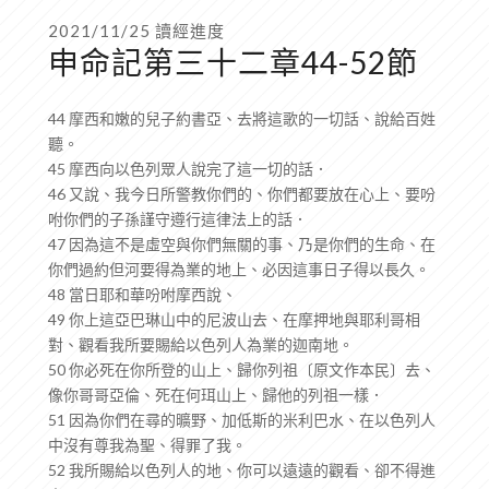
2021/11/25 讀經進度
申命記第三十二章44-52節
44 摩西和嫩的兒子約書亞、去將這歌的一切話、說給百姓
聽。
45 摩西向以色列眾人說完了這一切的話．
46 又說、我今日所警教你們的、你們都要放在心上、要吩
咐你們的子孫謹守遵行這律法上的話．
47 因為這不是虛空與你們無關的事、乃是你們的生命、在
你們過約但河要得為業的地上、必因這事日子得以長久。
48 當日耶和華吩咐摩西說、
49 你上這亞巴琳山中的尼波山去、在摩押地與耶利哥相
對、觀看我所要賜給以色列人為業的迦南地。
50 你必死在你所登的山上、歸你列祖〔原文作本民〕去、
像你哥哥亞倫、死在何珥山上、歸他的列祖一樣．
51 因為你們在尋的曠野、加低斯的米利巴水、在以色列人
中沒有尊我為聖、得罪了我。
52 我所賜給以色列人的地、你可以遠遠的觀看、卻不得進