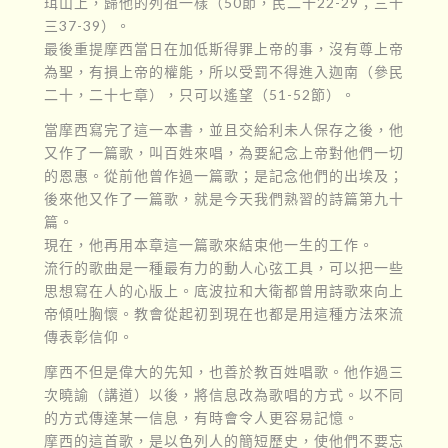
珥山上，歸他的列祖一樣（50節，民二十22-29；三十
三37-39）。
最後重提摩西當日在加低斯得罪上帝的事，沒有尊上帝
為聖，有損上帝的權能，所以受罰不得進入迦南（參民
二十，二十七章），只可以遙望（51-52節）。
當摩西寫完了這一本書，並且交給利未人保存之後，他
又作了一篇歌，叫百姓來唱，為要紀念上帝對他們一切
的恩惠。從前他曾作過一篇歌；是記念他們的出埃及；
後來他又作了一篇歌，就是今天我們熟習的詩篇第九十
篇。
現在，他再用本章這一篇歌來結束他一生的工作。
流行的歌曲是一種最有力的動人心弦工具，可以把一些
思想寫在人的心版上。底波拉和大衛都曾用詩歌來向上
帝傾吐胸懷。教會從起初到現在也都是用這種方法來流
傳表彰信仰。
摩西不但是偉大的先知，也善於教百姓唱歌。他作過三
次曉諭（講道）以後，將信息改為歌唱的方式。以不同
的方式傳達某一信息，有時會令人更容易記憶。
摩西的這首歌，是以色列人的簡短歷史，使他們不要忘