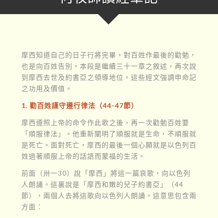
摩西知道自己的日子行將完畢，對百姓作最後的勸勉，
也是向百姓告別。本段是繼續三十一章之敘述，再次說
到摩西去世及約書亞之領導地位。這些經文強調申命記
之功用及價值。
1. 勸百姓謹守遵行律法（44-47節）
摩西遵照上帝的命令作此歌之後，再一次勸勉百姓要
「順服律法」。他重新闡明了順服就是生命，不順服就
是死亡。面對死亡，摩西的最後一個心願就是以色列百
姓過著順服上帝的話語而蒙福的生活。
前面（卅一30）說「摩西」將這一篇哀歌，向以色列
人朗誦。這裏說是「摩西和嫩的兒子約書亞」（44
節），兩個人去將這歌向以色列人朗誦。這意思包含兩
方面：