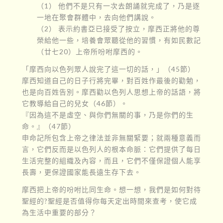
（1） 他們不是只有一次去朗誦就完成了，乃是逐
一地在聚會群體中，去向他們講說。
（2） 表示約書亞已接受了按立，摩西正將他的尊
榮給他一些，培養會眾聽從他的習慣，有如民數記
（廿七20）上帝所吩咐摩西的。
「摩西向以色列眾人說完了這一切的話，」（45節）
摩西知道自己的日子行將完畢，對百姓作最後的勸勉，
也是向百姓告別。摩西勸以色列人思想上帝的話語，將
它教導給自己的兒女（46節）。
『因為這不是虛空、與你們無關的事，乃是你們的生
命。』（47節）
申命記所包含上帝之律法並非無關緊要；就兩種意義而
言，它們反而是以色列人的根本命脈：它們提供了每日
生活完整的組織及內容，而且，它們不僅保證個人能享
長壽，更保證國家能長遠生存下去。
摩西把上帝的吩咐比同生命。想一想，我們是如何對待
聖經的?聖經是否值得你每天定出時間來查考，使它成
為生活中重要的部分？