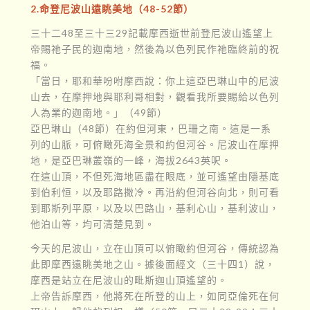
2.命登尼波山遠眺美地（48-52節）
三十二48至三十三29記載摩西逝世前登尼波山遙望上
帝賜祂子民的迦南地，然後為以色列民作祂臨終前的祝
福。
「當日，耶和華吩咐摩西說：你上這亞巴琳山中的尼波
山去，在摩押地與耶利哥相對，觀看我所要賜給以色列
人為業的迦南地。」（49節）
亞巴琳山（48節）在約但河東，巴珊之南。這是一系
列的山脈，可俯瞰死海全景和約但河谷。尼波山在摩押
地，是亞巴琳叢嶺的一峰，海拔2643英呎。
在這山頂，不但死海地區盡在眼底，並可遙望由隱基底
到伯利恒，以及耶路撒冷。再沿約但河谷向北，則可看
到耶斯列平原，以及以巴路山，基利心山，基利波山，
他泊山等，均可清楚見到。
今天的尼波山，立在山頂可以俯瞰約但河谷，傳統認為
此即摩西遠眺美地之山。據後面經文（三十四1）說，
摩西是站立在尼波山的毗斯迦山頂遙望的。
上帝告訴摩西，他將死在所登的山上，如同亞倫死在何