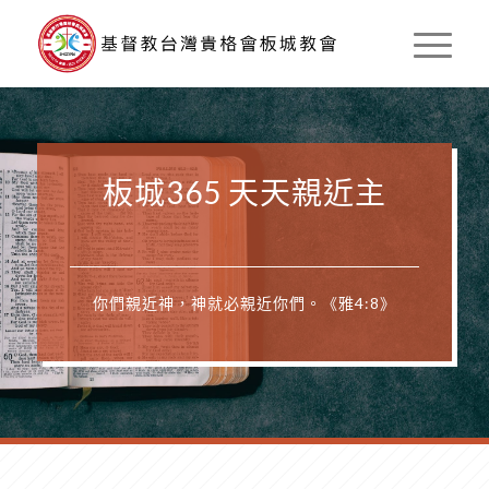
板城365 天天親近主
你們親近神，神就必親近你們。《雅4:8》