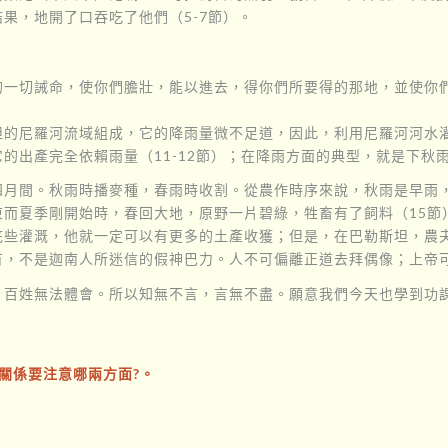
果，地開了口吞吃了他們（5-7節）。
的一切誡命，使你們膽壯，能以進去，得你們所要得的那地，並使你
的尼羅河流域組成，它的降雨量微不足道，因此，利用尼羅河河水灌
的出產完全依賴雨量（11-12節）；在降雨方面的典型，就是下秋雨
四月間。秋雨時播麥種，春雨時收割。從農作時序來說，秋雨是早雨
而夏季剛開始時，春回大地，原野一片碧綠，牲畜有了飼料（15節
底些灌溉，他就一定可以有更多的土產收獲；但是，在巴勒斯坦，農
，不是迦南人所迷信的假神巴力。人不可偏離正道去拜偶像；上帝可以
，百姓無法體會。所以知無不言，言無不盡。願意我們今天也學到功
的關係要注意哪兩方面?。