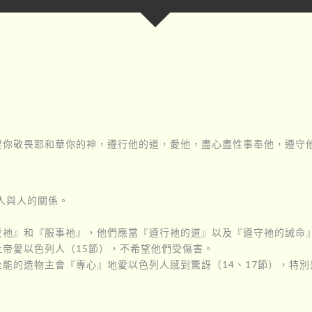
要你敬畏耶和華你的神，遵行他的道，愛他，盡心盡性事奉他，遵守
人與人的關係。
愛祂』和『服事祂』，他們應當『遵行祂的道』以及『遵守祂的誡命
帝愛以色列人（15節），不希望他們受傷害。
能的造物主會『專心』地愛以色列人感到驚訝（14、17節），特別