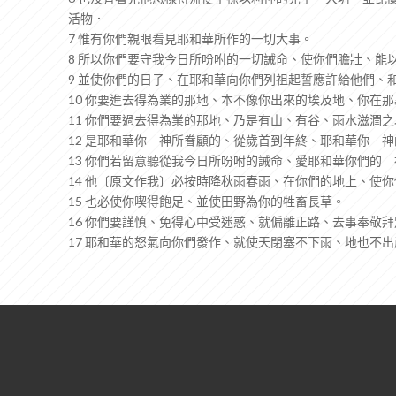
活物．
7 惟有你們親眼看見耶和華所作的一切大事。
8 所以你們要守我今日所吩咐的一切誡命、使你們膽壯、能
9 並使你們的日子、在耶和華向你們列祖起誓應許給他們、
10 你要進去得為業的那地、本不像你出來的埃及地、你在
11 你們要過去得為業的那地、乃是有山、有谷、雨水滋潤之
12 是耶和華你 神所眷顧的、從歲首到年終、耶和華你 
13 你們若留意聽從我今日所吩咐的誡命、愛耶和華你們的
14 他〔原文作我〕必按時降秋雨春雨、在你們的地上、使
15 也必使你喫得飽足、並使田野為你的牲畜長草。
16 你們要謹慎、免得心中受迷惑、就偏離正路、去事奉敬
17 耶和華的怒氣向你們發作、就使天閉塞不下雨、地也不