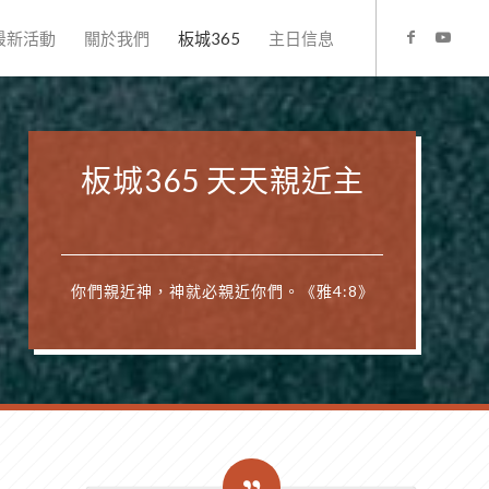
最新活動
關於我們
板城365
主日信息
板城365 天天親近主
你們親近神，神就必親近你們。《雅4:8》