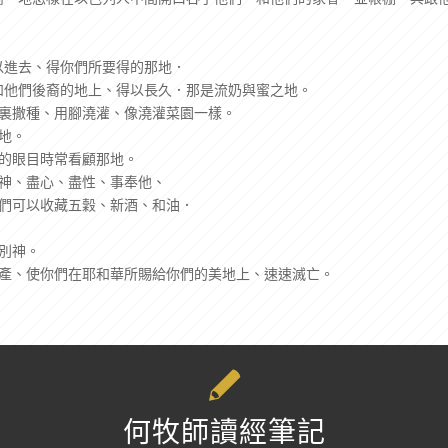
以進去、得你們所要得的那地．
和他們後裔的地上、得以長久．那是流奶與蜜之地。
那裏撒種、用腳澆灌、像澆灌菜園一樣。
地。
神的眼目時常看顧那地。
 神、盡心、盡性、事奉他、
你們可以收藏五穀、新酒、和油．
拜別神。
出產、使你們在耶和華所賜給你們的美地上、速速滅亡。
何牧師讀經筆記