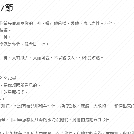
7節
要你敬畏耶和華你的 神、遵行他的道、愛他、盡心盡性事奉他、
你得福。
的 神。
後裔就是你們、像今日一樣。
的 神、大有能力、大而可畏、不以貌取人、也不受賄賂。
。
他的名起誓。
事、是你親眼所看見的。
天上的星那樣多。
命。
不知道、也沒有看見耶和華你們 神的管教、威嚴、大能的手、和伸出來
時候、耶和華怎樣使紅海的水淹沒他們、將他們滅絕直到今日．
蘭、地怎樣在以色列人中間開口吞了他們、和他們的家眷、並帳棚、與跟