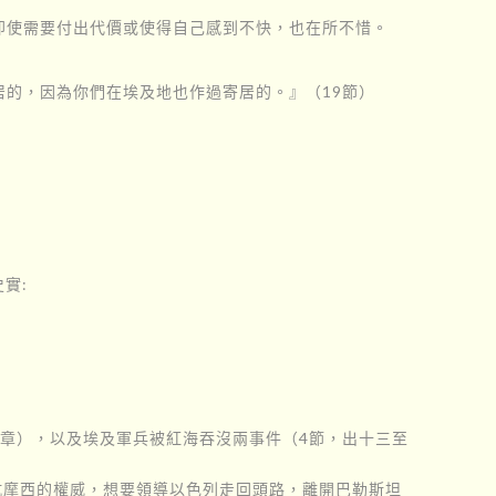
即使需要付出代價或使得自己感到不快，也在所不惜。
的，因為你們在埃及地也作過寄居的。』（19節）
實:
二章），以及埃及軍兵被紅海吞沒兩事件（4節，出十三至
抗摩西的權威，想要領導以色列走回頭路，離開巴勒斯坦