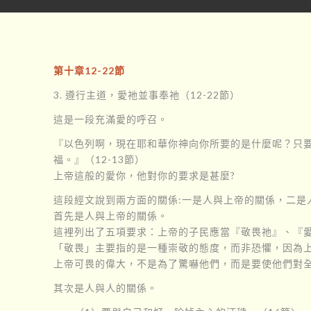
第十章12-22節
3. 遵行主道，愛祂並事奉祂（12-22節）
這是一段充滿愛的呼召。
『以色列啊，現在耶和華你神向你所要的是什麼呢？只
福。』（12-13節）
上帝這般的愛你，他對你的要求是甚麼?
這段經文說到兩方面的關係:一是人與上帝的關係，二是
首先是人與上帝的關係。
這裡列出了五項要求：上帝的子民應當『敬畏祂』、『
「敬畏」主要指的是一種崇敬的態度，而非恐懼，因為上
上帝可畏的偉大，不是為了驚嚇他們，而是要使他們對全
其次是人與人的關係。