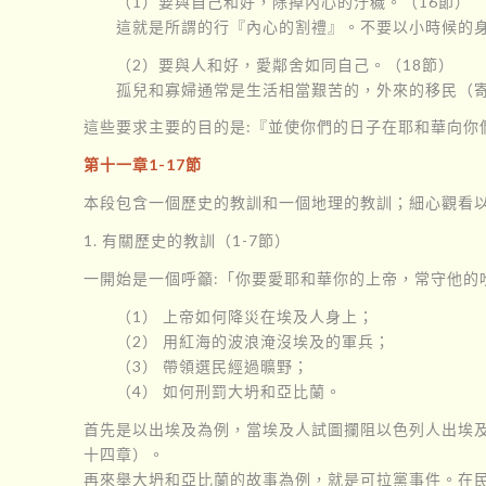
（1）要與自己和好，除掉內心的汙穢。（16節）
這就是所謂的行『內心的割禮』。不要以小時候的
（2）要與人和好，愛鄰舍如同自己。（18節）
孤兒和寡婦通常是生活相當艱苦的，外來的移民（
這些要求主要的目的是:『並使你們的日子在耶和華向你
第十一章1-17節
本段包含一個歷史的教訓和一個地理的教訓；細心觀看
1. 有關歷史的教訓（1-7節）
一開始是一個呼籲:「你要愛耶和華你的上帝，常守他的
（1） 上帝如何降災在埃及人身上；
（2） 用紅海的波浪淹沒埃及的軍兵；
（3） 帶領選民經過曠野；
（4） 如何刑罰大坍和亞比蘭。
首先是以出埃及為例，當埃及人試圖攔阻以色列人出埃及
十四章）。
再來舉大坍和亞比蘭的故事為例，就是可拉黨事件。在民