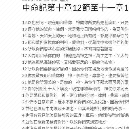
申命記第十章12節至十一章1
12 以色列阿、現在耶和華你 神向你所要的是甚麼呢、只
13 遵守他的誡命、律例、就是我今日所吩咐你的、為要叫
14 看哪、天和天上的天、地和地上所有的、都屬耶和華你
15 耶和華但喜悅你的列祖、愛他們、從萬民中揀選他們的
16 所以你們要將心裏的污穢除掉。不可再硬著頸項．
17 因為耶和華你們的 神他是萬神之神、萬主之主、至大
18 他為孤兒寡婦伸冤、又憐愛寄居的、賜給他衣食。
19 所以你們要憐愛寄居的、因為你們在埃及地也作過寄居的
20 你要敬畏耶和華你的 神、事奉他、專靠他、也要指著
21 他是你所讚美的、是你的 神、為你作了那大而可畏的
22 你的列祖七十人下埃及、現在耶和華你的 神使你如同
1 你要愛耶和華你的 神、常守他的吩咐、律例、典章、誡
2 你們今日當知道、我本不是和你們的兒女說話、因為他們
3 並他在埃及中向埃及王法老、和其全地所行的神蹟奇事、
4 也沒有看見他怎樣待埃及的軍兵、車馬、他們追趕你們的
5 並他在曠野怎樣待你們、以致你們來到這地方．
6 也沒有看見他怎樣待流便子孫以利押的兒子、大坍、亞比