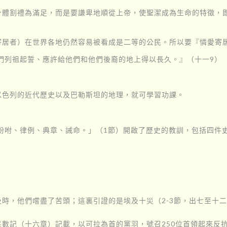
身體割禮為滿足，而是要謙卑地順從上帝，使聖潔成為生命的特徵，
寄居者）在世界各地仍然容易被看成是二等的公民。所以要『憐愛寄居
們列祖起誓、應許給他們和他們後裔的地上得以長久。』（十一9）
以色列的近代歷史以及巴勒斯坦的地理，就可學習功課。
吩咐、律例、典章、誡命。」（1節）開啟了歷史的教訓，包括四件史
時，他們嚐盡了苦頭；這裏引證的是埃及十災（2-3節，出七至十
數記（十六章）記載，以可拉為首的黨羽，號召250位首領起來反