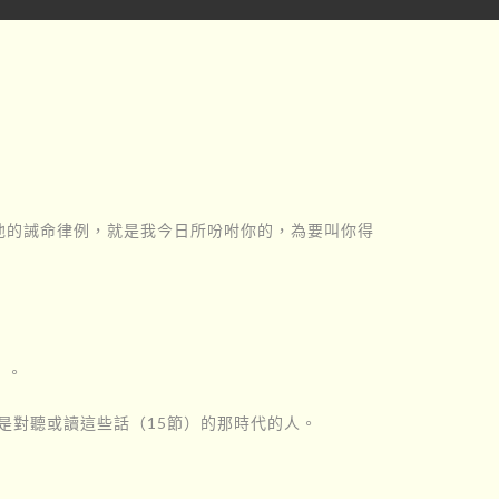
他的誡命律例，就是我今日所吩咐你的，為要叫你得
』。
是對聽或讀這些話（15節）的那時代的人。