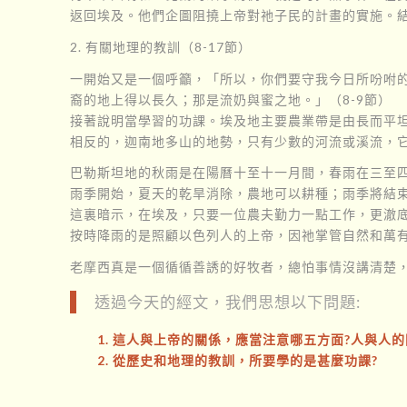
返回埃及。他們企圖阻撓上帝對祂子民的計畫的實施。結
2. 有關地理的教訓（8-17節）
一開始又是一個呼籲，「所以，你們要守我今日所吩咐
裔的地上得以長久；那是流奶與蜜之地。」（8-9節）
接著說明當學習的功課。埃及地主要農業帶是由長而平坦
相反的，迦南地多山的地勢，只有少數的河流或溪流，它
巴勒斯坦地的秋雨是在陽曆十至十一月間，春雨在三至
雨季開始，夏天的乾旱消除，農地可以耕種；雨季將結束
這裏暗示，在埃及，只要一位農夫勤力一點工作，更澈
按時降雨的是照顧以色列人的上帝，因祂掌管自然和萬有
老摩西真是一個循循善誘的好牧者，總怕事情沒講清楚
透過今天的經文，我們思想以下問題:
1. 這人與上帝的關係，應當注意哪五方面?人與人
2. 從歷史和地理的教訓，所要學的是甚麼功課?