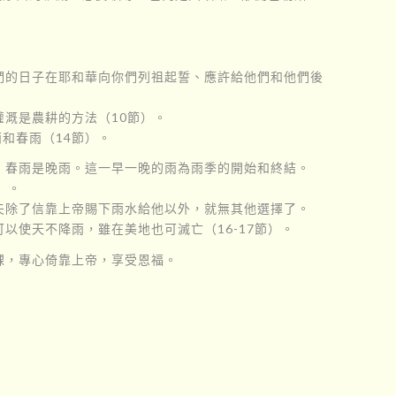
們的日子在耶和華向你們列祖起誓、應許給他們和他們後
溉是農耕的方法（10節）。
和春雨（14節）。
，春雨是晚雨。這一早一晚的雨為雨季的開始和終結。
）。
夫除了信靠上帝賜下雨水給他以外，就無其他選擇了。
使天不降雨，雖在美地也可滅亡（16-17節）。
課，專心倚靠上帝，享受恩福。