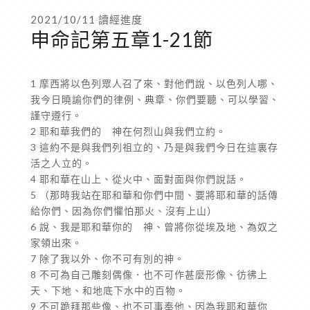
2021/10/11 讀經進度
申命記第五章1-21節
1 摩西將以色列眾人召了來、對他們說、以色列人哪、
我今日曉諭你們的律例、典章、你們要聽、可以學習、
謹守遵行。
2 耶和華我們的 神在何烈山與我們立約。
3 這約不是與我們列祖立的、乃是與我們今日在這裏存
活之人立的。
4 耶和華在山上、從火中、面對面與你們說話。
5 （那時我站在耶和華和你們中間、要將耶和華的話傳
給你們、因為你們懼怕那火、沒有上山）
6 說、我是耶和華你的 神、曾將你從埃及地、為奴之
家領出來。
7 除了我以外、你不可有別的神。
8 不可為自己雕刻偶像．也不可作甚麼形像、彷彿上
天、下地、和地底下水中的百物。
9 不可跪拜那些像、也不可事奉他、因為我耶和華你