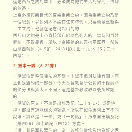
這是西乃之約的重申，必須成為他們生活的守則、信仰
的依憑。
上帝必須與新世代的百姓重新立約，因為重新立約乃是
一個紀念，以色列人不論在任何時代，只要他是重新與
上主立約，他就在記念何烈山的約。
西乃山之約是上帝直接頒布給以色列人的。當時因百姓
懼怕，不敢靠近，所以上帝將祂的心意指示摩西，然後
由摩西轉述（4-5節，24-31節；出十九16-25；二十
四章）。
2. 重申十誡（6-21節）
十條誡命是整個律法的基礎。十誡不但與法律有關，而
且也是盟約的一部分。今天基督教會所公認的十條誡命
的條分法與猶太人不同，這是基督教改教以後所確認
的。
十條誡的原文，不論是出埃及記（二十1-17）或是這
裡，都沒有冠以條文的號數。所以在誡命編列上有不同
說法。誡命是「十條」或「十句話」，乃來自出埃及記
（卅四28）和申命記（四13）等處。
「說：我是耶和華你的上帝，曾將你從埃及地為奴之家