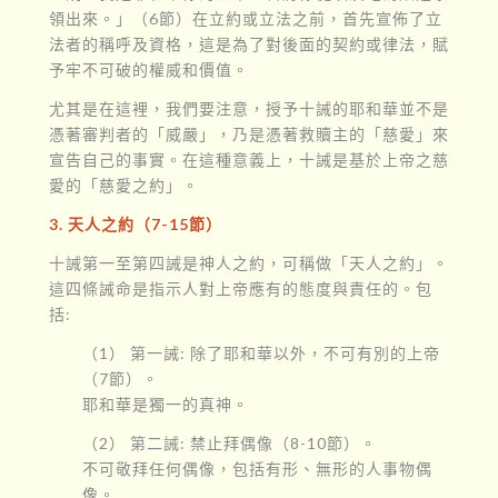
領出來。」（6節）在立約或立法之前，首先宣佈了立
法者的稱呼及資格，這是為了對後面的契約或律法，賦
予牢不可破的權威和價值。
尤其是在這裡，我們要注意，授予十誡的耶和華並不是
憑著審判者的「威嚴」，乃是憑著救贖主的「慈愛」來
宣告自己的事實。在這種意義上，十誡是基於上帝之慈
愛的「慈愛之約」。
3. 天人之約（7-15節）
十誡第一至第四誡是神人之約，可稱做「天人之約」。
這四條誡命是指示人對上帝應有的態度與責任的。包
括:
（1） 第一誡: 除了耶和華以外，不可有別的上帝
（7節）。
耶和華是獨一的真神。
（2） 第二誡: 禁止拜偶像（8-10節）。
不可敬拜任何偶像，包括有形、無形的人事物偶
像。