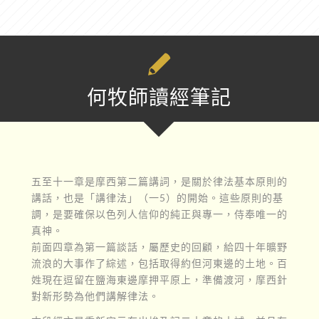
何牧師讀經筆記
五至十一章是摩西第二篇講詞，是關於律法基本原則的
講話，也是「講律法」（一5）的開始。這些原則的基
調，是要確保以色列人信仰的純正與專一，侍奉唯一的
真神。
前面四章為第一篇談話，屬歷史的回顧，給四十年曠野
流浪的大事作了綜述，包括取得約但河東邊的土地。百
姓現在逗留在鹽海東邊摩押平原上，準備渡河，摩西針
對新形勢為他們講解律法。