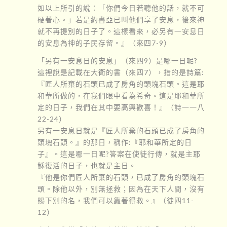
如以上所引的說：「你們今日若聽他的話，就不可
硬著心。」若是約書亞已叫他們享了安息，後來神
就不再提別的日子了。這樣看來，必另有一安息日
的安息為神的子民存留。』（來四7-9）
「另有一安息日的安息」（來四9）是哪一日呢?
這裡說是記載在大衛的書（來四7），指的是詩篇:
『匠人所棄的石頭已成了房角的頭塊石頭。這是耶
和華所做的，在我們眼中看為希奇。這是耶和華所
定的日子，我們在其中要高興歡喜！』（詩一一八
22-24）
另有一安息日就是『匠人所棄的石頭已成了房角的
頭塊石頭。』的那日，稱作:『耶和華所定的日
子』。這是哪一日呢?答案在使徒行傳，就是主耶
穌復活的日子，也就是主日。
『他是你們匠人所棄的石頭，已成了房角的頭塊石
頭。除他以外，別無拯救；因為在天下人間，沒有
賜下別的名，我們可以靠著得救。』（徒四11-
12）