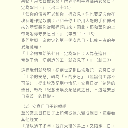
萬物，第七日便安息，所以耶和華賜福與安息日，
定為聖日。』（出二十11）
『使你的僕婢可以和你一樣安息。你也要記念你在
埃及地作過奴僕；耶和華你上帝用大能的手和伸出
來的膀臂將你從那裡領出來。因此，耶和華你的上
帝吩咐你守安息日。』（申五14下-15）
我們對照上帝命定的第一個安息日，比較三者的差
異及意義。
『上帝賜福給第七日，定為聖日；因為在這日，上
帝歇了他一切創造的工，就安息了。』（創二3）
這樣我們就發現，從創世記到出埃及記，安息日從
「上帝的安息」轉為「人的安息」（無論何工都不
可做）；從出埃及記到申命記，安息日從「創造的
聖日」轉為「紀念出埃及蒙拯救之日」。這是安息
日意義上的轉變。
（2）安息日日子的轉變
至於安息日在日子上如何從週六變成週日，這要看
其他經文。
『所以過了多年，就在大衛的書上，又限定一日，