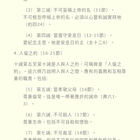
（3） 第三誡: 不可妄稱上帝的名（11節）。
不可輕忽呼喊上帝的名，必須以心靈和誠實拜祂
（約四24）。
（4） 第四誡: 當遵守安息日（12-15節）。
要紀念主恩，祂是安息日的主（太十二8）。
4. 人倫之約（16-21節）
十誡第五至第十誡是人與人之約，可稱做是「人倫之
約」。這六條乃說明人與人之間，應有的義務和互相尊
重的職責。包括:
（5） 第五誡: 當孝敬父母（16節）。
尊重倫常，這是唯一帶著應許的誡命（弗六1-
3）。
（6） 第六誡: 不可殺人（17節）。
尊重生命，包括不可自殺和墮胎。
（7） 第七誡: 不可姦淫（18節）。
尊重婚姻，包括不可有任何同性和婚外性行為。