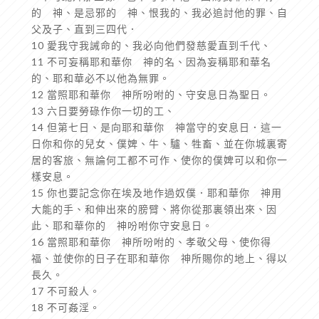
的 神、是忌邪的 神、恨我的、我必追討他的罪、自
父及子、直到三四代．
10 愛我守我誡命的、我必向他們發慈愛直到千代、
11 不可妄稱耶和華你 神的名、因為妄稱耶和華名
的、耶和華必不以他為無罪。
12 當照耶和華你 神所吩咐的、守安息日為聖日。
13 六日要勞碌作你一切的工、
14 但第七日、是向耶和華你 神當守的安息日．這一
日你和你的兒女、僕婢、牛、驢、牲畜、並在你城裏寄
居的客旅、無論何工都不可作、使你的僕婢可以和你一
樣安息。
15 你也要記念你在埃及地作過奴僕．耶和華你 神用
大能的手、和伸出來的膀臂、將你從那裏領出來、因
此、耶和華你的 神吩咐你守安息日。
16 當照耶和華你 神所吩咐的、孝敬父母、使你得
福、並使你的日子在耶和華你 神所賜你的地上、得以
長久。
17 不可殺人。
18 不可姦淫。