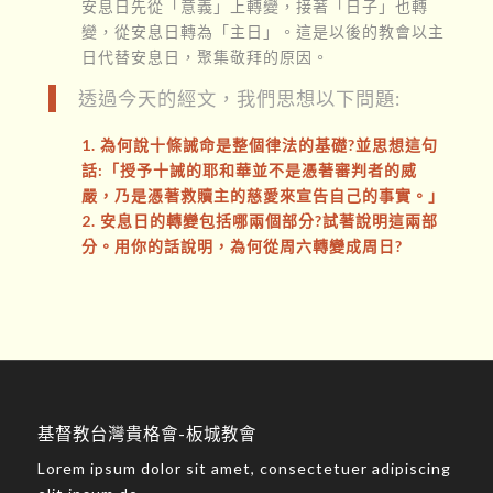
安息日先從「意義」上轉變，接著「日子」也轉
變，從安息日轉為「主日」。這是以後的教會以主
日代替安息日，聚集敬拜的原因。
透過今天的經文，我們思想以下問題:
1. 為何說十條誡命是整個律法的基礎?並思想這句
話:「授予十誡的耶和華並不是憑著審判者的威
嚴，乃是憑著救贖主的慈愛來宣告自己的事實。」
2. 安息日的轉變包括哪兩個部分?試著說明這兩部
分。用你的話說明，為何從周六轉變成周日?
基督教台灣貴格會-板城教會
Lorem ipsum dolor sit amet, consectetuer adipiscing