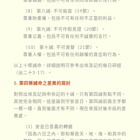
（8） 第八誡: 不可偷盜（19節）。
尊重財產權，包括不可有任何不正當的利益。
（9） 第九誡: 不可作假見證（20節）。
尊重公義，包括不可有任何不誠實的言行。
（10） 第十誡: 不可貪婪（21節）。
尊重人權，包括不可有任何越權的貪念和行為。
以上十條誡命，詳細說明可參考出埃及記的每日研經
（出二十3-17）。
5. 第四條誡命之差異的探討
對照出埃及記與申命記的十誡，只有第四誡有點不同，
其他完全相同。這是論到守安息日，第四誡前面文字都
一模一樣，直到後面才有不同。現在來探討後半段的差
異處。
（1）安息日意義的轉變
『因為六日之內，耶和華造天、地、海，和其中的