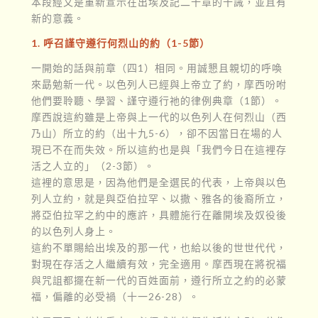
本段經文是重新宣示在出埃及記二十章的十誡，並且有
新的意義。
1. 呼召謹守遵行何烈山的約（1-5節）
一開始的話與前章（四1）相同。用誠懇且親切的呼喚
來勗勉新一代。以色列人已經與上帝立了約，摩西吩咐
他們要聆聽、學習、謹守遵行祂的律例典章（1節）。
摩西說這約雖是上帝與上一代的以色列人在何烈山（西
乃山）所立的約（出十九5-6），卻不因當日在場的人
現已不在而失效。所以這約也是與「我們今日在這裡存
活之人立的」（2-3節）。
這裡的意思是，因為他們是全選民的代表，上帝與以色
列人立約，就是與亞伯拉罕、以撒、雅各的後裔所立，
將亞伯拉罕之約中的應許，具體施行在離開埃及奴役後
的以色列人身上。
這約不單賜給出埃及的那一代，也給以後的世世代代，
對現在存活之人繼續有效，完全適用。摩西現在將祝福
與咒詛都擺在新一代的百姓面前，遵行所立之約的必蒙
福，偏離的必受禍（十一26-28）。