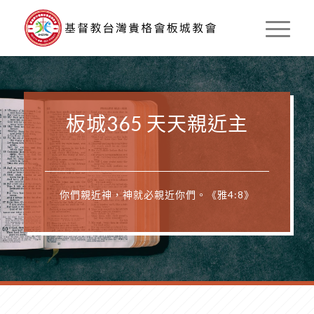
板城365 天天親近主
你們親近神，神就必親近你們。《雅4:8》