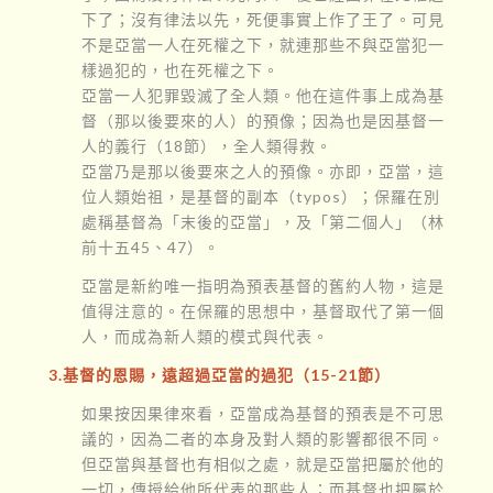
下了；沒有律法以先，死便事實上作了王了。可見
不是亞當一人在死權之下，就連那些不與亞當犯一
樣過犯的，也在死權之下。
亞當一人犯罪毀滅了全人類。他在這件事上成為基
督（那以後要來的人）的預像；因為也是因基督一
人的義行（18節），全人類得救。
亞當乃是那以後要來之人的預像。亦即，亞當，這
位人類始祖，是基督的副本（typos）；保羅在別
處稱基督為「末後的亞當」，及「第二個人」（林
前十五45、47）。
亞當是新約唯一指明為預表基督的舊約人物，這是
值得注意的。在保羅的思想中，基督取代了第一個
人，而成為新人類的模式與代表。
3.基督的恩賜，遠超過亞當的過犯（15-21節）
如果按因果律來看，亞當成為基督的預表是不可思
議的，因為二者的本身及對人類的影響都很不同。
但亞當與基督也有相似之處，就是亞當把屬於他的
一切，傳授給他所代表的那些人；而基督也把屬於