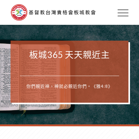
板城365 天天親近主
你們親近神，神就必親近你們。《雅4:8》