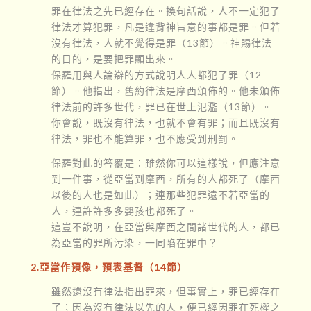
罪在律法之先已經存在。換句話說，人不一定犯了
律法才算犯罪，凡是違背神旨意的事都是罪。但若
沒有律法，人就不覺得是罪（13節）。神賜律法
的目的，是要把罪顯出來。
保羅用與人論辯的方式說明人人都犯了罪（12
節）。他指出，舊約律法是摩西頒佈的。他未頒佈
律法前的許多世代，罪已在世上氾濫（13節）。
你會說，既沒有律法，也就不會有罪；而且既沒有
律法，罪也不能算罪，也不應受到刑罰。
保羅對此的答覆是：雖然你可以這樣說，但應注意
到一件事，從亞當到摩西，所有的人都死了（摩西
以後的人也是如此）；連那些犯罪遠不若亞當的
人，連許許多多嬰孩也都死了。
這豈不說明，在亞當與摩西之間諸世代的人，都已
為亞當的罪所污染，一同陷在罪中？
2.亞當作預像，預表基督（14節）
雖然還沒有律法指出罪來，但事實上，罪已經存在
了；因為沒有律法以先的人，便已經因罪在死權之