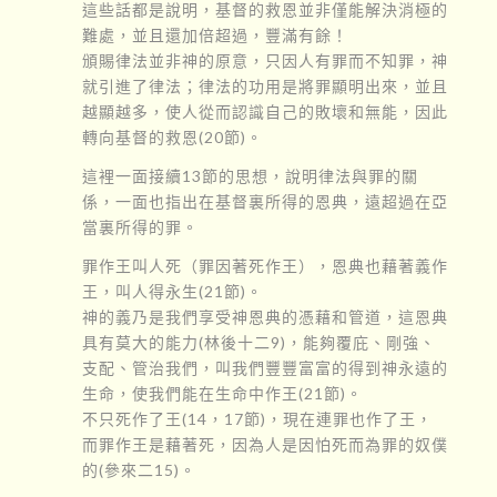
這些話都是說明，基督的救恩並非僅能解決消極的
難處，並且還加倍超過，豐滿有餘！
頒賜律法並非神的原意，只因人有罪而不知罪，神
就引進了律法；律法的功用是將罪顯明出來，並且
越顯越多，使人從而認識自己的敗壞和無能，因此
轉向基督的救恩(20節)。
這裡一面接續13節的思想，說明律法與罪的關
係，一面也指出在基督裏所得的恩典，遠超過在亞
當裏所得的罪。
罪作王叫人死（罪因著死作王），恩典也藉著義作
王，叫人得永生(21節)。
神的義乃是我們享受神恩典的憑藉和管道，這恩典
具有莫大的能力(林後十二9)，能夠覆庇、剛強、
支配、管治我們，叫我們豐豐富富的得到神永遠的
生命，使我們能在生命中作王(21節)。
不只死作了王(14，17節)，現在連罪也作了王，
而罪作王是藉著死，因為人是因怕死而為罪的奴僕
的(參來二15)。