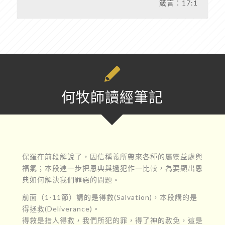
箴言：17:1
何牧師讀經筆記
保羅在前段解說了，因信稱義所帶來各種的屬靈益處與
福氣；本段進一步把恩典與過犯作一比較，為要顯出恩
典如何解決我們罪惡的問題。
前面（1-11節）講的是得救(Salvation)，本段講的是
得拯救(Deliverance)。
得救是指人得救，我們所犯的罪，得了神的赦免，這是