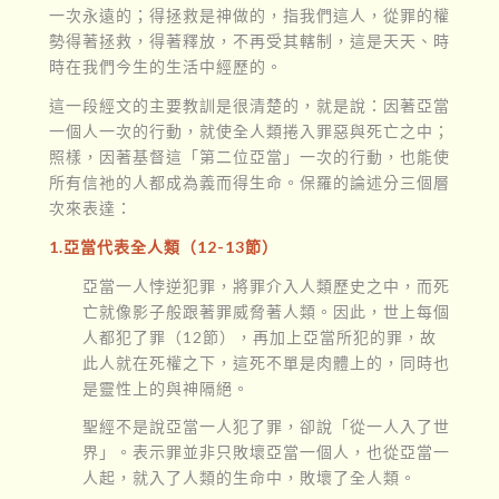
一次永遠的；得拯救是神做的，指我們這人，從罪的權
勢得著拯救，得著釋放，不再受其轄制，這是天天、時
時在我們今生的生活中經歷的。
這一段經文的主要教訓是很清楚的，就是說：因著亞當
一個人一次的行動，就使全人類捲入罪惡與死亡之中；
照樣，因著基督這「第二位亞當」一次的行動，也能使
所有信祂的人都成為義而得生命。保羅的論述分三個層
次來表達：
1.亞當代表全人類（12-13節）
亞當一人悖逆犯罪，將罪介入人類歷史之中，而死
亡就像影子般跟著罪威脅著人類。因此，世上每個
人都犯了罪（12節），再加上亞當所犯的罪，故
此人就在死權之下，這死不單是肉體上的，同時也
是靈性上的與神隔絕。
聖經不是說亞當一人犯了罪，卻說「從一人入了世
界」。表示罪並非只敗壞亞當一個人，也從亞當一
人起，就入了人類的生命中，敗壞了全人類。