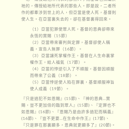
祂的，傳授給祂所代表的那些人。即是說，二者所
作的都牽涉到世上的人，但亞當是使人死，基督則
使人生。在亞當裏失去的，卻在基督裏得回來。
（1）亞當犯罪使眾人死，基督的恩典卻帶來
永恆的賞賜（15節）
（2）亞當帶來審判與定罪，基督卻使人稱
義，宣告人無罪（16節）。
（3）亞當讓死掌權作王，基督在人生命裏掌
權作王，給人福氣（17節）。
（4）亞當的悖逆引入了不順服，基督因順服
而帶來了公義（18節）。
（5）亞當悖逆使人陷在罪裏，基督順服神旨
使人成義（19節）。
『只是過犯不如恩賜』(15節)、『神的恩典…賞
賜，豈不更加倍的臨到眾人』(15節)、『定罪也不
如恩賜』(16節)、『恩賜乃是由許多過犯而稱義』
(16節)、『豈不更要…在生命中作王』(17節)、
『只是罪在那裏顯多，恩典就更顯多了』(20節)。