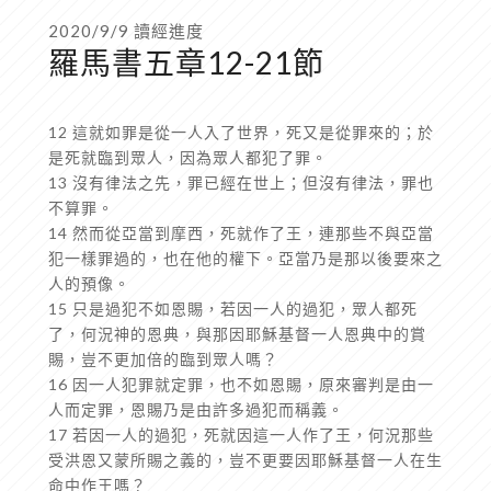
2020/9/9 讀經進度
羅馬書五章12-21節
12 這就如罪是從一人入了世界，死又是從罪來的；於
是死就臨到眾人，因為眾人都犯了罪。
13 沒有律法之先，罪已經在世上；但沒有律法，罪也
不算罪。
14 然而從亞當到摩西，死就作了王，連那些不與亞當
犯一樣罪過的，也在他的權下。亞當乃是那以後要來之
人的預像。
15 只是過犯不如恩賜，若因一人的過犯，眾人都死
了，何況神的恩典，與那因耶穌基督一人恩典中的賞
賜，豈不更加倍的臨到眾人嗎？
16 因一人犯罪就定罪，也不如恩賜，原來審判是由一
人而定罪，恩賜乃是由許多過犯而稱義。
17 若因一人的過犯，死就因這一人作了王，何況那些
受洪恩又蒙所賜之義的，豈不更要因耶穌基督一人在生
命中作王嗎？