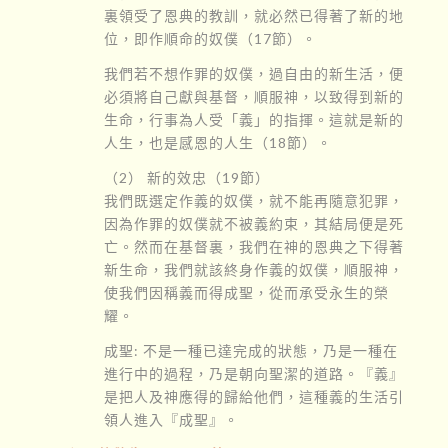
裏領受了恩典的教訓，就必然已得著了新的地
位，即作順命的奴僕（17節）。
我們若不想作罪的奴僕，過自由的新生活，便
必須將自己獻與基督，順服神，以致得到新的
生命，行事為人受「義」的指揮。這就是新的
人生，也是感恩的人生（18節）。
（2） 新的效忠（19節）
我們既選定作義的奴僕，就不能再隨意犯罪，
因為作罪的奴僕就不被義約束，其結局便是死
亡。然而在基督裏，我們在神的恩典之下得著
新生命，我們就該終身作義的奴僕，順服神，
使我們因稱義而得成聖，從而承受永生的榮
耀。
成聖: 不是一種已達完成的狀態，乃是一種在
進行中的過程，乃是朝向聖潔的道路。『義』
是把人及神應得的歸給他們，這種義的生活引
領人進入『成聖』。