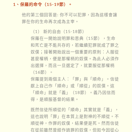
1、保羅的命令（15-19節）。
他的第三個回答是: 你不可以犯罪，因為這樣會讓
罪在你的生命再次成為主宰。
（1） 新的自由（15-18節）
保羅在一開始說明罪和恩典（15節），生命
和死亡是不能共存的，若繼續犯罪就成了罪之
奴僕；接著開始說出一個重要的原則：人服從
甚麼權柄，便是那權柄的奴僕。為此人必須作
出選擇，而且一旦選定了，就要服從那權柄
（16節）。
保羅提到兩個主人：「罪」與「順命」。信徒
獻上自己作「順命」或「順從」的奴僕。這
「順命」就是「義」（18節）。義乃因信而
得，是順服基督的結果。
既然信徒所順從的「順命」其實就是「義」，
這也說明「罪」在本質上是對神的不順從。不
順從神，作罪的奴僕，結果便是死。然而信徒
在從前雖然曾經作過罪的奴僕，但如今因從心