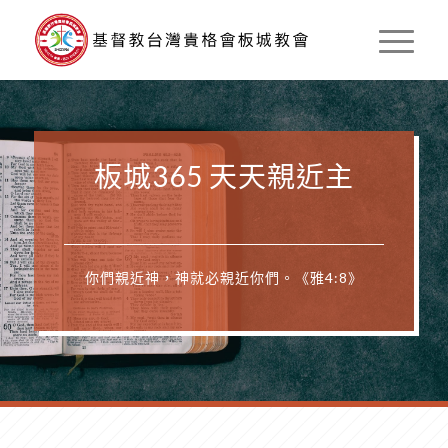
板城365 天天親近主
你們親近神，神就必親近你們。《雅4:8》