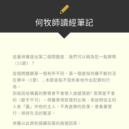
何牧師讀經筆記
這裏保羅提出第二個問題是：我們可以稍為犯一點罪嗎
（15節）？
這個問題跟第一個有所不同，第一個是指持續不斷的活
在罪中（1節）；本節是指不受約束地作出犯罪的行
為。
到底因信稱義的教導會不會使人放縱情欲? 答案是不會
的（斷乎不可）。保羅使用奴僕的比喻，來說明信主的
人有「義」作他的主人，不再是罪的奴僕，會看重德
行，保持生活的聖潔。
保羅以此原則接續前面的兩個回答。