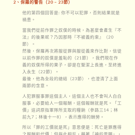
2、保羅的警告（20 – 23節）
他的第四個回答是: 你不可以犯罪，否則結果就是
禍患。
當我們從前作罪之奴僕的時候，為甚麼會產生『不
法』的後果呢？乃因那時『不被義約束』（20
節）。
然後，保羅再次將服從罪與服從義來作比對，信徒
以前作罪的奴僕是羞恥的（21節），我們現在作
義的奴僕所得的果子，卻是在聖潔上長進，至終進
入永生（22節）。
最後，他為全段的總結（23節），也澄清了上面
兩節的含意。
人犯罪服事罪這個主人，這個主人也不會叫人白白
服事，必要給人一個報酬，這個報酬就是死。「工
價」這詞原指軍隊所支取的糧餉（參路三14；林
前九7；林後十一8），表示應得的酬勞。
所以「罪的工價就是死」意思便是：死亡是罪應得
之報酬和代價；但與此相反，藉著「神的恩賜」，