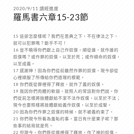
2020/9/11 讀經進度
羅馬書六章15-23節
15 這卻怎麼樣呢？我們在恩典之下，不在律法之下，
就可以犯罪嗎？斷乎不可！
16 豈不曉得你們獻上自己作奴僕，順從誰，就作誰的
奴僕嗎？或作罪的奴僕，以至於死；或作順命的奴僕，
以至成義。
17 感謝神！因為你們從前雖然作罪的奴僕，現今卻從
心裡順服了所傳給你們道理的模範。
18 你們既從罪裡得了釋放，就作了義的奴僕。
19 我因你們肉體的軟弱，就照人的常話對你們說。你
們從前怎樣將肢體獻給不潔不法作奴僕，以至於不法；
現今也要照樣將肢體獻給義作奴僕，以至於成聖。
20 因為你們作罪之奴僕的時候，就不被義約束了。
21 你們現今所看為羞恥的事，當日有什麼果子呢？那
些事的結局就是死。
22 但現今，你們既從罪裡得了釋放，作了神的奴僕，